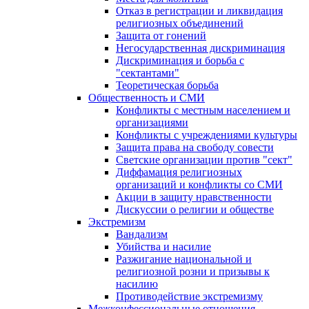
Отказ в регистрации и ликвидация
религиозных объединений
Защита от гонений
Негосударственная дискриминация
Дискриминация и борьба с
"сектантами"
Теоретическая борьба
Общественность и СМИ
Конфликты с местным населением и
организациями
Конфликты с учреждениями культуры
Защита права на свободу совести
Светские организации против "сект"
Диффамация религиозных
организаций и конфликты со СМИ
Акции в защиту нравственности
Дискуссии о религии и обществе
Экстремизм
Вандализм
Убийства и насилие
Разжигание национальной и
религиозной розни и призывы к
насилию
Противодействие экстремизму
Межконфессиональные отношения