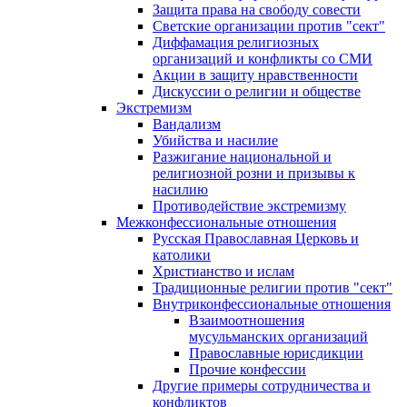
Защита права на свободу совести
Светские организации против "сект"
Диффамация религиозных
организаций и конфликты со СМИ
Акции в защиту нравственности
Дискуссии о религии и обществе
Экстремизм
Вандализм
Убийства и насилие
Разжигание национальной и
религиозной розни и призывы к
насилию
Противодействие экстремизму
Межконфессиональные отношения
Русская Православная Церковь и
католики
Христианство и ислам
Традиционные религии против "сект"
Внутриконфессиональные отношения
Взаимоотношения
мусульманских организаций
Православные юрисдикции
Прочие конфессии
Другие примеры сотрудничества и
конфликтов