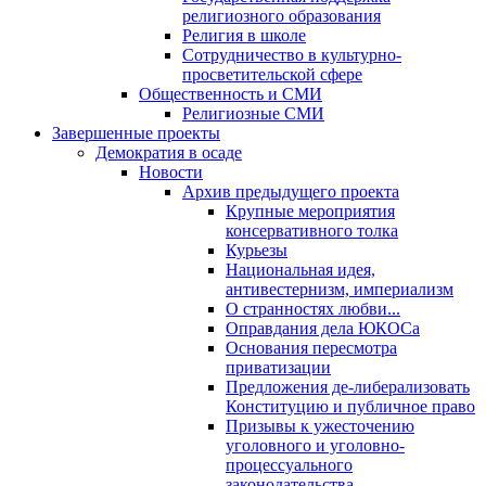
религиозного образования
Религия в школе
Сотрудничество в культурно-
просветительской сфере
Общественность и СМИ
Религиозные СМИ
Завершенные проекты
Демократия в осаде
Новости
Архив предыдущего проекта
Крупные мероприятия
консервативного толка
Курьезы
Национальная идея,
антивестернизм, империализм
О странностях любви...
Оправдания дела ЮКОСа
Основания пересмотра
приватизации
Предложения де-либерализовать
Конституцию и публичное право
Призывы к ужесточению
уголовного и уголовно-
процессуального
законодательства