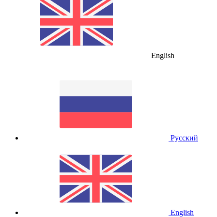
English
Русский
English