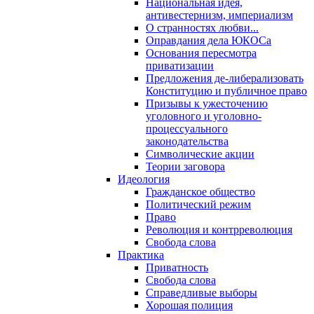
Национальная идея,
антивестернизм, империализм
О странностях любви...
Оправдания дела ЮКОСа
Основания пересмотра
приватизации
Предложения де-либерализовать
Конституцию и публичное право
Призывы к ужесточению
уголовного и уголовно-
процессуального
законодательства
Символические акции
Теории заговора
Идеология
Гражданское общество
Политический режим
Право
Революция и контрреволюция
Свобода слова
Практика
Приватность
Свобода слова
Справедливые выборы
Хорошая полиция