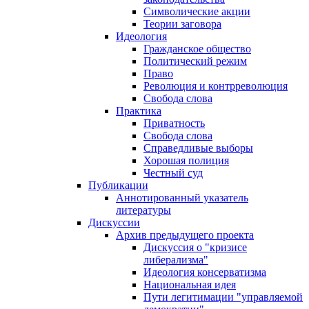
Символические акции
Теории заговора
Идеология
Гражданское общество
Политический режим
Право
Революция и контрреволюция
Свобода слова
Практика
Приватность
Свобода слова
Справедливые выборы
Хорошая полиция
Честный суд
Публикации
Аннотированный указатель
литературы
Дискуссии
Архив предыдущего проекта
Дискуссия о "кризисе
либерализма"
Идеология консерватизма
Национальная идея
Пути легитимации "управляемой