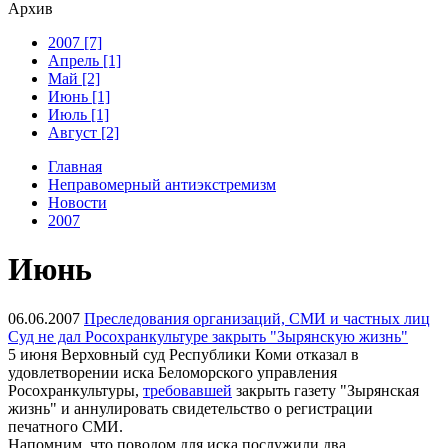
Архив
2007 [7]
Апрель [1]
Май [2]
Июнь [1]
Июль [1]
Август [2]
Главная
Неправомерный антиэкстремизм
Новости
2007
Июнь
06.06.2007
Преследования организаций, СМИ и частных лиц
Суд не дал Росохранкультуре закрыть "Зырянскую жизнь"
5 июня Верховный суд Республики Коми отказал в
удовлетворении иска Беломорского управления
Росохранкультуры,
требовавшей
закрыть газету "Зырянская
жизнь" и аннулировать свидетельство о регистрации
печатного СМИ.
Напомним, что поводом для иска послужили два