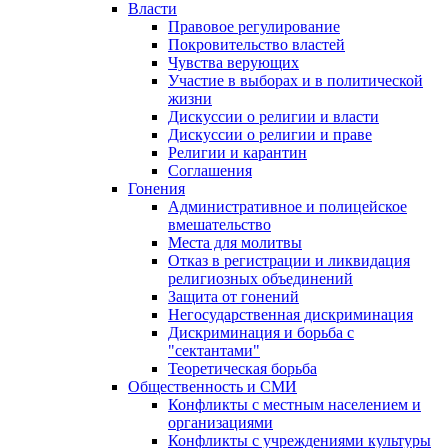
Власти
Правовое регулирование
Покровительство властей
Чувства верующих
Участие в выборах и в политической
жизни
Дискуссии о религии и власти
Дискуссии о религии и праве
Религии и карантин
Соглашения
Гонения
Административное и полицейское
вмешательство
Места для молитвы
Отказ в регистрации и ликвидация
религиозных объединений
Защита от гонений
Негосударственная дискриминация
Дискриминация и борьба с
"сектантами"
Теоретическая борьба
Общественность и СМИ
Конфликты с местным населением и
организациями
Конфликты с учреждениями культуры