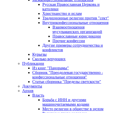
Русская Православная Церковь и
католики
Христианство и ислам
Традиционные религии против "сект"
Внутриконфессиональные отношения
Взаимоотношения
мусульманских организаций
Православные юрисдикции
Прочие конфессии
Другие примеры сотрудничества и
конфликтов
Курьезы
Сколько верующих
Публикации
Из книг "Панорамы"
Сборник "Преодолевая государственно -
конфессиональные отношения"
Статьи сборника "Пределы светскости"
Документы
Архив
Власть
Борьба с ИНН и другими
машиночитаемыми кодами
Место религии в обществе в целом