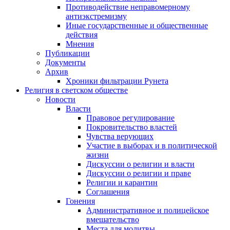
Противодействие неправомерному
антиэкстремизму
Иные государственные и общественные
действия
Мнения
Публикации
Документы
Архив
Хроники фильтрации Рунета
Религия в светском обществе
Новости
Власти
Правовое регулирование
Покровительство властей
Чувства верующих
Участие в выборах и в политической
жизни
Дискуссии о религии и власти
Дискуссии о религии и праве
Религии и карантин
Соглашения
Гонения
Административное и полицейское
вмешательство
Места для молитвы