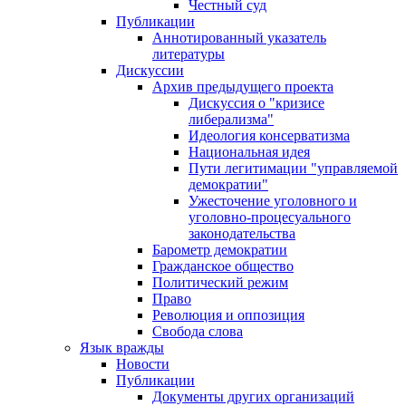
Честный суд
Публикации
Аннотированный указатель
литературы
Дискуссии
Архив предыдущего проекта
Дискуссия о "кризисе
либерализма"
Идеология консерватизма
Национальная идея
Пути легитимации "управляемой
демократии"
Ужесточение уголовного и
уголовно-процесуального
законодательства
Барометр демократии
Гражданское общество
Политический режим
Право
Революция и оппозиция
Свобода слова
Язык вражды
Новости
Публикации
Документы других организаций