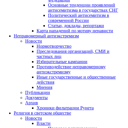
Основные тенденции проявлений
антисемитизма в государствах СНГ
Политический антисемитизм в
современной России
Статьи, доклады, репортажи
Карта нападений по мотиву ненависти
Неправомерный антиэкстремизм
Новости
Нормотворчество
Преследования организаций, СМИ и
частных лиц
Избирательные кампании
Противодействие неправомерному
антиэкстремизму
Иные государственные и общественные
действия
Мнения
Публикации
Документы
Архив
Хроники фильтрации Рунета
Религия в светском обществе
Новости
Власти