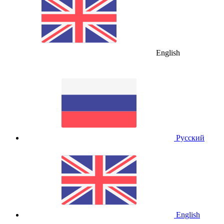
English
Русский
English