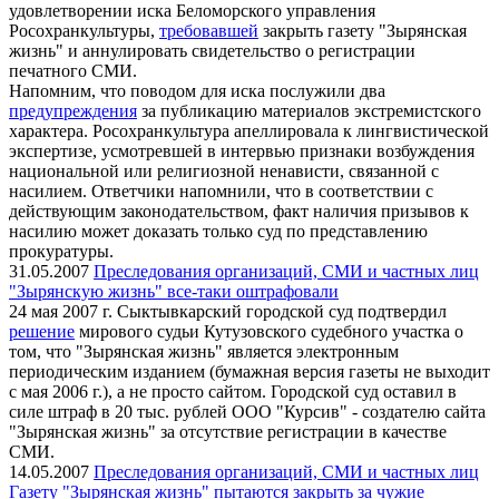
удовлетворении иска Беломорского управления
Росохранкультуры,
требовавшей
закрыть газету "Зырянская
жизнь" и аннулировать свидетельство о регистрации
печатного СМИ.
Напомним, что поводом для иска послужили два
предупреждения
за публикацию материалов экстремистского
характера. Росохранкультура апеллировала к лингвистической
экспертизе, усмотревшей в интервью признаки возбуждения
национальной или религиозной ненависти, связанной с
насилием. Ответчики напомнили, что в соответствии с
действующим законодательством, факт наличия призывов к
насилию может доказать только суд по представлению
прокуратуры.
31.05.2007
Преследования организаций, СМИ и частных лиц
"Зырянскую жизнь" все-таки оштрафовали
24 мая 2007 г. Сыктывкарский городской суд подтвердил
решение
мирового судьи Кутузовского судебного участка о
том, что "Зырянская жизнь" является электронным
периодическим изданием (бумажная версия газеты не выходит
с мая 2006 г.), а не просто сайтом. Городской суд оставил в
силе штраф в 20 тыс. рублей ООО "Курсив" - создателю сайта
"Зырянская жизнь" за отсутствие регистрации в качестве
СМИ.
14.05.2007
Преследования организаций, СМИ и частных лиц
Газету "Зырянская жизнь" пытаются закрыть за чужие