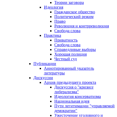
Теории заговора
Идеология
Гражданское общество
Политический режим
Право
Революция и контрреволюция
Свобода слова
Практика
Приватность
Свобода слова
Справедливые выборы
Хорошая полиция
Честный суд
Публикации
Аннотированный указатель
литературы
Дискуссии
Архив предыдущего проекта
Дискуссия о "кризисе
либерализма"
Идеология консерватизма
Национальная идея
Пути легитимации "управляемой
демократии"
Ужесточение уголовного и