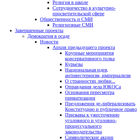
Религия в школе
Сотрудничество в культурно-
просветительской сфере
Общественность и СМИ
Религиозные СМИ
Завершенные проекты
Демократия в осаде
Новости
Архив предыдущего проекта
Крупные мероприятия
консервативного толка
Курьезы
Национальная идея,
антивестернизм, империализм
О странностях любви...
Оправдания дела ЮКОСа
Основания пересмотра
приватизации
Предложения де-либерализовать
Конституцию и публичное право
Призывы к ужесточению
уголовного и уголовно-
процессуального
законодательства
Символические акции