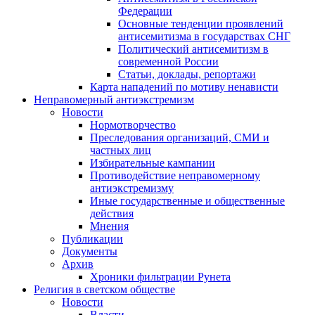
Федерации
Основные тенденции проявлений
антисемитизма в государствах СНГ
Политический антисемитизм в
современной России
Статьи, доклады, репортажи
Карта нападений по мотиву ненависти
Неправомерный антиэкстремизм
Новости
Нормотворчество
Преследования организаций, СМИ и
частных лиц
Избирательные кампании
Противодействие неправомерному
антиэкстремизму
Иные государственные и общественные
действия
Мнения
Публикации
Документы
Архив
Хроники фильтрации Рунета
Религия в светском обществе
Новости
Власти