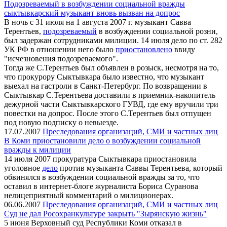
Подозреваемый в возбуждении социальной вражды
сыктывкарский музыкант вновь вызван на допрос
В ночь с 31 июля на 1 августа 2007 г. музыкант Савва
Терентьев,
подозреваемый
в возбуждении социальной розни,
был задержан сотрудниками милиции. 14 июля дело по ст. 282
УК РФ в отношении него было
приостановлено
ввиду
"исчезновения подозреваемого".
Тогда же С.Терентьев был объявлен в розыск, несмотря на то,
что прокурору Сыктывкара было известно, что музыкант
выехал на гастроли в Санкт-Петербург. По возвращении в
Сыктывкар С.Терентьева доставили в приемник-накопитель
дежурной части Сыктывкарского ГУВД, где ему вручили три
повестки на допрос. После этого С.Терентьев был отпущен
под новую подписку о невыезде.
17.07.2007
Преследования организаций, СМИ и частных лиц
В Коми приостановили дело о возбуждении социальной
вражды к милиции
14 июля 2007 прокуратура Сыктывкара приостановила
уголовное
дело
против музыканта Саввы Терентьева, который
обвинялся в возбуждении социальной вражды за то, что
оставил в интернет-блоге журналиста Бориса Суранова
нелицеприятный комментарий о милиционерах.
06.06.2007
Преследования организаций, СМИ и частных лиц
Суд не дал Росохранкультуре закрыть "Зырянскую жизнь"
5 июня Верховный суд Республики Коми отказал в