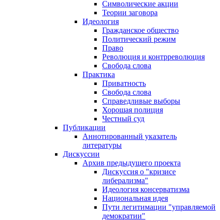
Символические акции
Теории заговора
Идеология
Гражданское общество
Политический режим
Право
Революция и контрреволюция
Свобода слова
Практика
Приватность
Свобода слова
Справедливые выборы
Хорошая полиция
Честный суд
Публикации
Аннотированный указатель
литературы
Дискуссии
Архив предыдущего проекта
Дискуссия о "кризисе
либерализма"
Идеология консерватизма
Национальная идея
Пути легитимации "управляемой
демократии"