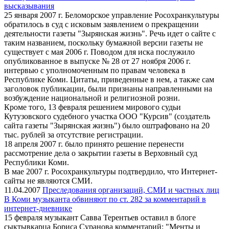
высказывания
25 января 2007 г. Беломорское управление Росохранкультуры
обратилось в суд с исковым заявлением о прекращении
деятельности газеты "Зырянская жизнь". Речь идет о сайте с
таким названием, поскольку бумажной версии газеты не
существует с мая 2006 г. Поводом для иска послужило
опубликованное в выпуске № 28 от 27 ноября 2006 г.
интервью с уполномоченным по правам человека в
Республике Коми. Цитаты, приведенные в нем, а также сам
заголовок публикации, были признаны направленными на
возбуждение национальной и религиозной розни.
Кроме того, 13 февраля решением мирового судьи
Кутузовского судебного участка ООО "Курсив" (создатель
сайта газеты "Зырянская жизнь") было оштрафовано на 20
тыс. рублей за отсутствие регистрации.
18 апреля 2007 г. было принято решение перенести
рассмотрение дела о закрытии газеты в Верховный суд
Республики Коми.
В мае 2007 г. Росохранкультуры подтвердило, что Интернет-
сайты не являются СМИ.
11.04.2007
Преследования организаций, СМИ и частных лиц
В Коми музыканта обвиняют по ст. 282 за комментарий в
интернет-дневнике
15 февраля музыкант Савва Терентьев оставил в блоге
сыктывкарца Бориса Суранова комментарий: "Менты и