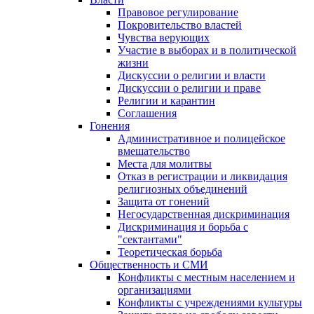
Правовое регулирование
Покровительство властей
Чувства верующих
Участие в выборах и в политической
жизни
Дискуссии о религии и власти
Дискуссии о религии и праве
Религии и карантин
Соглашения
Гонения
Административное и полицейское
вмешательство
Места для молитвы
Отказ в регистрации и ликвидация
религиозных объединений
Защита от гонений
Негосударственная дискриминация
Дискриминация и борьба с
"сектантами"
Теоретическая борьба
Общественность и СМИ
Конфликты с местным населением и
организациями
Конфликты с учреждениями культуры