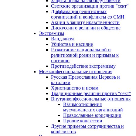
Защита права на свободу совести
Светские организации против "сект"
Диффамация религиозных
организаций и конфликты со СМИ
Акции в защиту нравственности
Дискуссии о религии и обществе
Экстремизм
Вандализм
Убийства и насилие
Разжигание национальной и
религиозной розни и призывы к
насилию
Противодействие экстремизму
Межконфессиональные отношения
Русская Православная Церковь и
католики
Христианство и ислам
Традиционные религии против "сект"
Внутриконфессиональные отношения
Взаимоотношения
мусульманских организаций
Православные юрисдикции
Прочие конфессии
Другие примеры сотрудничества и
конфликтов