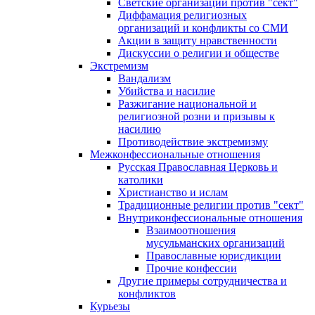
Светские организации против "сект"
Диффамация религиозных
организаций и конфликты со СМИ
Акции в защиту нравственности
Дискуссии о религии и обществе
Экстремизм
Вандализм
Убийства и насилие
Разжигание национальной и
религиозной розни и призывы к
насилию
Противодействие экстремизму
Межконфессиональные отношения
Русская Православная Церковь и
католики
Христианство и ислам
Традиционные религии против "сект"
Внутриконфессиональные отношения
Взаимоотношения
мусульманских организаций
Православные юрисдикции
Прочие конфессии
Другие примеры сотрудничества и
конфликтов
Курьезы