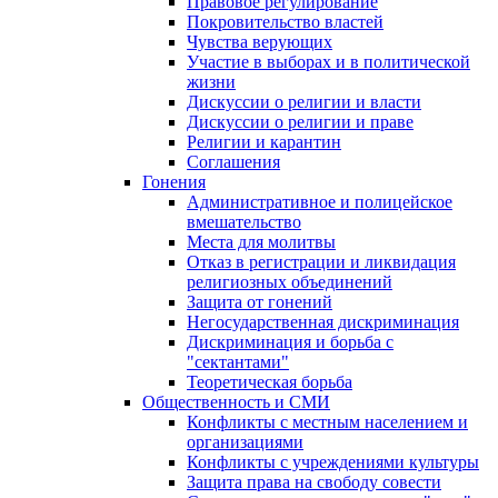
Правовое регулирование
Покровительство властей
Чувства верующих
Участие в выборах и в политической
жизни
Дискуссии о религии и власти
Дискуссии о религии и праве
Религии и карантин
Соглашения
Гонения
Административное и полицейское
вмешательство
Места для молитвы
Отказ в регистрации и ликвидация
религиозных объединений
Защита от гонений
Негосударственная дискриминация
Дискриминация и борьба с
"сектантами"
Теоретическая борьба
Общественность и СМИ
Конфликты с местным населением и
организациями
Конфликты с учреждениями культуры
Защита права на свободу совести