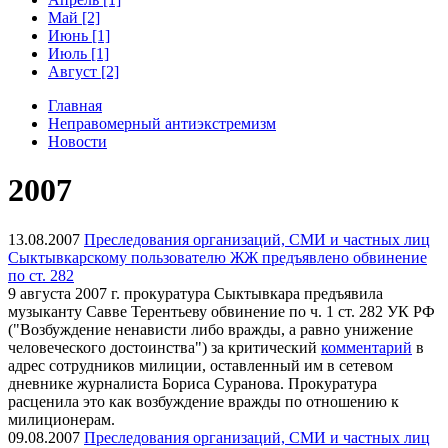
Май [2]
Июнь [1]
Июль [1]
Август [2]
Главная
Неправомерный антиэкстремизм
Новости
2007
13.08.2007
Преследования организаций, СМИ и частных лиц
Сыктывкарскому пользователю ЖЖ предъявлено обвинение
по ст. 282
9 августа 2007 г. прокуратура Сыктывкара предъявила
музыканту Савве Терентьеву обвинение по ч. 1 ст. 282 УК РФ
("Возбуждение ненависти либо вражды, а равно унижение
человеческого достоинства") за критический
комментарий
в
адрес сотрудников милиции, оставленный им в сетевом
дневнике журналиста Бориса Суранова. Прокуратура
расценила это как возбуждение вражды по отношению к
милиционерам.
09.08.2007
Преследования организаций, СМИ и частных лиц