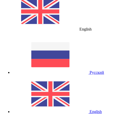
English
Русский
English