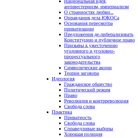
Национальная идея,
антивестернизм, империализм
О странностях любви...
Оправдания дела ЮКОСа
Основания пересмотра
приватизации
Предложения де-либерализовать
Конституцию и публичное право
Призывы к ужесточению
уголовного и уголовно-
процессуального
законодательства
Символические акции
Теории заговора
Идеология
Гражданское общество
Политический режим
Право
Революция и контрреволюция
Свобода слова
Практика
Приватность
Свобода слова
Справедливые выборы
Хорошая полиция