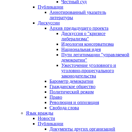
Честный суд
Публикации
Аннотированный указатель
литературы
Дискуссии
Архив предыдущего проекта
Дискуссия о "кризисе
либерализма"
Идеология консерватизма
Национальная идея
Пути легитимации "управляемой
демократии"
Ужесточение уголовного и
уголовно-процесуального
законодательства
Барометр демократии
Гражданское общество
Политический режим
Право
Революция и оппозиция
Свобода слова
Язык вражды
Новости
Публикации
Документы других организаций