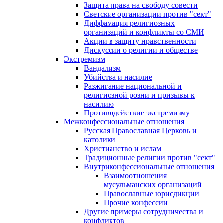
Защита права на свободу совести
Светские организации против "сект"
Диффамация религиозных
организаций и конфликты со СМИ
Акции в защиту нравственности
Дискуссии о религии и обществе
Экстремизм
Вандализм
Убийства и насилие
Разжигание национальной и
религиозной розни и призывы к
насилию
Противодействие экстремизму
Межконфессиональные отношения
Русская Православная Церковь и
католики
Христианство и ислам
Традиционные религии против "сект"
Внутриконфессиональные отношения
Взаимоотношения
мусульманских организаций
Православные юрисдикции
Прочие конфессии
Другие примеры сотрудничества и
конфликтов