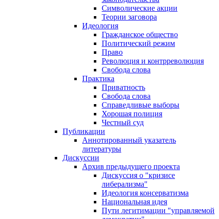
Символические акции
Теории заговора
Идеология
Гражданское общество
Политический режим
Право
Революция и контрреволюция
Свобода слова
Практика
Приватность
Свобода слова
Справедливые выборы
Хорошая полиция
Честный суд
Публикации
Аннотированный указатель
литературы
Дискуссии
Архив предыдущего проекта
Дискуссия о "кризисе
либерализма"
Идеология консерватизма
Национальная идея
Пути легитимации "управляемой