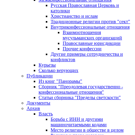
Русская Православная Церковь и
католики
Христианство и ислам
Традиционные религии против "сект"
Внутриконфессиональные отношения
Взаимоотношения
мусульманских организаций
Православные юрисдикции
Прочие конфессии
Другие примеры сотрудничества и
конфликтов
Курьезы
Сколько верующих
Публикации
Из книг "Панорамы"
Сборник "Преодолевая государственно -
конфессиональные отношения"
Статьи сборника "Пределы светскости"
Документы
Архив
Власть
Борьба с ИНН и другими
машиночитаемыми кодами
Место религии в обществе в целом