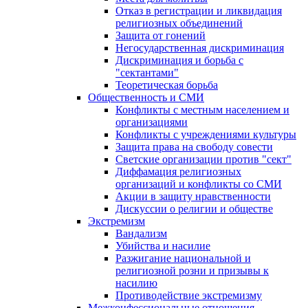
Отказ в регистрации и ликвидация
религиозных объединений
Защита от гонений
Негосударственная дискриминация
Дискриминация и борьба с
"сектантами"
Теоретическая борьба
Общественность и СМИ
Конфликты с местным населением и
организациями
Конфликты с учреждениями культуры
Защита права на свободу совести
Светские организации против "сект"
Диффамация религиозных
организаций и конфликты со СМИ
Акции в защиту нравственности
Дискуссии о религии и обществе
Экстремизм
Вандализм
Убийства и насилие
Разжигание национальной и
религиозной розни и призывы к
насилию
Противодействие экстремизму
Межконфессиональные отношения