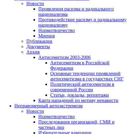
Новости
Проявления расизма и радикального
национализма
Противодействие расизму и радикальному
национализму
Нормотворчество
Мнения
Публикации
Документы
Архив
Антисемитизм 2003-2006
Антисемитизм в Российской
Федерации
Основные тенденции проявлений
антисемитизма в государствах СНГ
Политический антисемитизм в
современной России
Статьи, доклады, репортажи
Карта нападений по мотиву ненависти
Неправомерный антиэкстремизм
Новости
Нормотворчество
Преследования организаций, СМИ и
частных лиц
Избирательные кампании