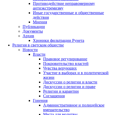
Противодействие неправомерному
антиэкстремизму
Иные государственные и общественные
действия
Мнения
Публикации
Документы
Архив
Хроники фильтрации Рунета
Религия в светском обществе
Новости
Власти
Правовое регулирование
Покровительство властей
Чувства верующих
Участие в выборах и в политической
жизни
Дискуссии о религии и власти
Дискуссии о религии и праве
Религии и карантин
Соглашения
Гонения
Административное и полицейское
вмешательство
Места для молитвы