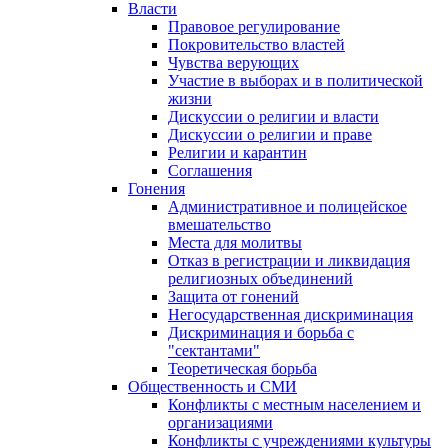
Власти
Правовое регулирование
Покровительство властей
Чувства верующих
Участие в выборах и в политической
жизни
Дискуссии о религии и власти
Дискуссии о религии и праве
Религии и карантин
Соглашения
Гонения
Административное и полицейское
вмешательство
Места для молитвы
Отказ в регистрации и ликвидация
религиозных объединений
Защита от гонений
Негосударственная дискриминация
Дискриминация и борьба с
"сектантами"
Теоретическая борьба
Общественность и СМИ
Конфликты с местным населением и
организациями
Конфликты с учреждениями культуры