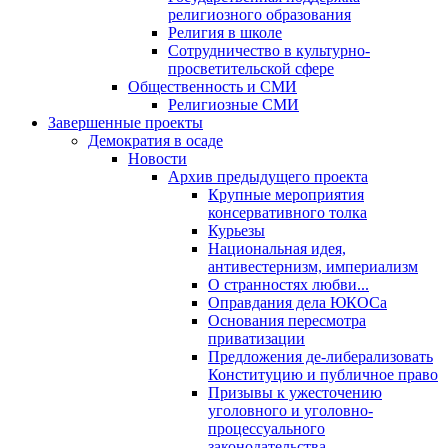
религиозного образования
Религия в школе
Сотрудничество в культурно-
просветительской сфере
Общественность и СМИ
Религиозные СМИ
Завершенные проекты
Демократия в осаде
Новости
Архив предыдущего проекта
Крупные мероприятия
консервативного толка
Курьезы
Национальная идея,
антивестернизм, империализм
О странностях любви...
Оправдания дела ЮКОСа
Основания пересмотра
приватизации
Предложения де-либерализовать
Конституцию и публичное право
Призывы к ужесточению
уголовного и уголовно-
процессуального
законодательства