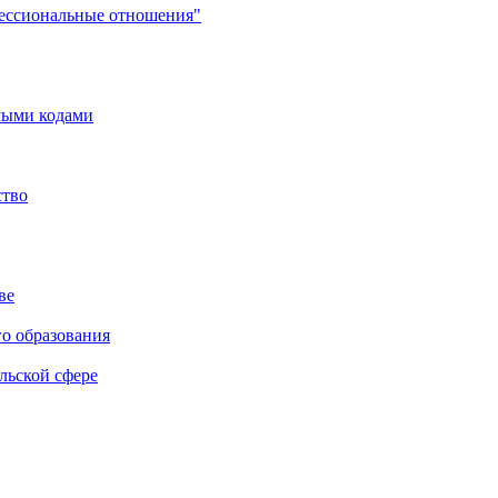
фессиональные отношения"
мыми кодами
ство
ве
го образования
льской сфере