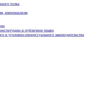
вного толка
зм, империализм
ции
Конституцию и публичное право
о и уголовно-процессуального законодательства