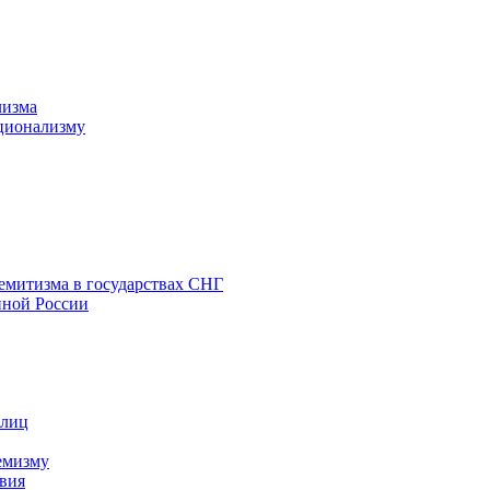
лизма
ционализму
емитизма в государствах СНГ
нной России
 лиц
емизму
вия