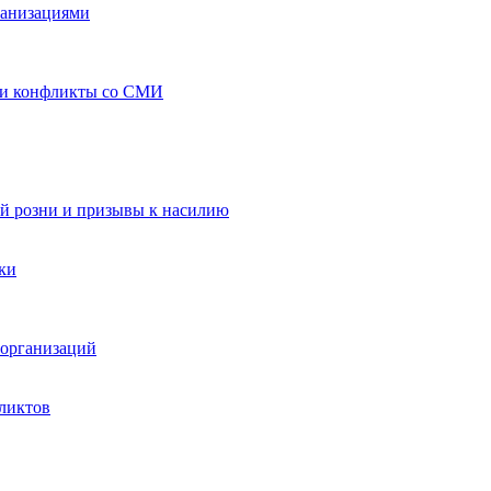
ганизациями
 и конфликты со СМИ
й розни и призывы к насилию
ки
организаций
ликтов