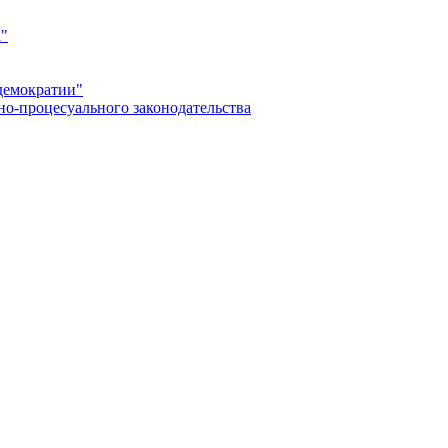
а"
демократии"
но-процесуального законодательства