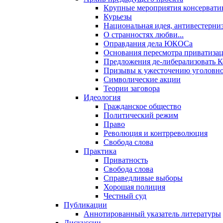
Крупные мероприятия консервати
Курьезы
Национальная идея, антивестерни
О странностях любви...
Оправдания дела ЮКОСа
Основания пересмотра приватиза
Предложения де-либерализовать 
Призывы к ужесточению уголовног
Символические акции
Теории заговора
Идеология
Гражданское общество
Политический режим
Право
Революция и контрреволюция
Свобода слова
Практика
Приватность
Свобода слова
Справедливые выборы
Хорошая полиция
Честный суд
Публикации
Аннотированный указатель литературы
Дискуссии