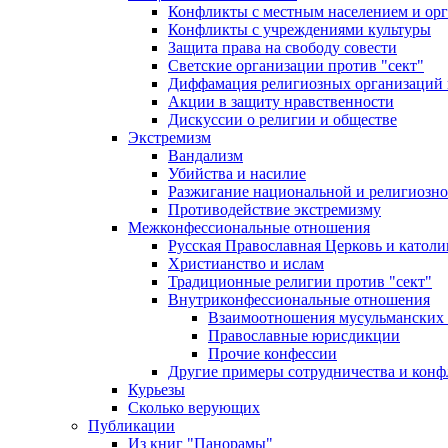
Конфликты с местным населением и ор
Конфликты с учреждениями культуры
Защита права на свободу совести
Светские организации против "сект"
Диффамация религиозных организаций
Акции в защиту нравственности
Дискуссии о религии и обществе
Экстремизм
Вандализм
Убийства и насилие
Разжигание национальной и религиозно
Противодействие экстремизму
Межконфессиональные отношения
Русская Православная Церковь и католи
Христианство и ислам
Традиционные религии против "сект"
Внутриконфессиональные отношения
Взаимоотношения мусульманских 
Православные юрисдикции
Прочие конфессии
Другие примеры сотрудничества и конф
Курьезы
Сколько верующих
Публикации
Из книг "Панорамы"