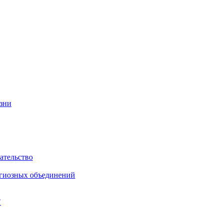
изни
ательство
игиозных объединений
"