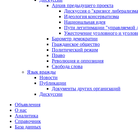
Архив предыдущего проекта
Дискуссия о "кризисе либерализм
Идеология консерватизма
Национальная идея
Пути легитимации "управляемой 
Ужесточение уголовного и уголов
Барометр демократии
Гражданское общество
Политический режим
Право
Революция и оппозиция
Свобода слова
Язык вражды
Новости
Публикации
Документы других организаций
Дискуссии
Объявления
О нас
Аналитика
Справочник
База данных