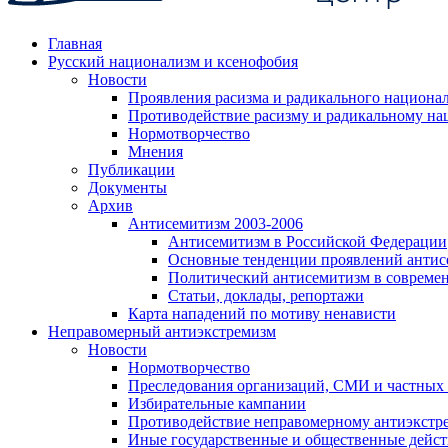
Главная
Русский национализм и ксенофобия
Новости
Проявления расизма и радикального национа
Противодействие расизму и радикальному на
Нормотворчество
Мнения
Публикации
Документы
Архив
Антисемитизм 2003-2006
Антисемитизм в Российской Федерации
Основные тенденции проявлений антис
Политический антисемитизм в совреме
Статьи, доклады, репортажи
Карта нападений по мотиву ненависти
Неправомерный антиэкстремизм
Новости
Нормотворчество
Преследования организаций, СМИ и частных
Избирательные кампании
Противодействие неправомерному антиэкстр
Иные государственные и общественные дейст