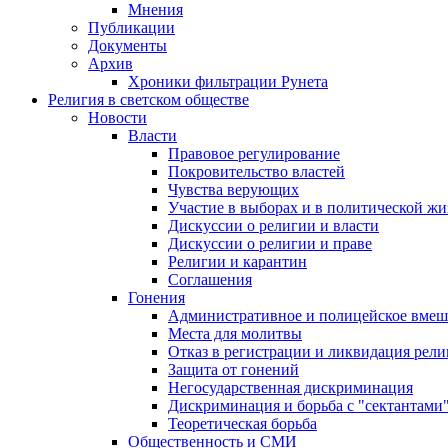
Мнения
Публикации
Документы
Архив
Хроники фильтрации Рунета
Религия в светском обществе
Новости
Власти
Правовое регулирование
Покровительство властей
Чувства верующих
Участие в выборах и в политической ж
Дискуссии о религии и власти
Дискуссии о религии и праве
Религии и карантин
Соглашения
Гонения
Административное и полицейское вмеш
Места для молитвы
Отказ в регистрации и ликвидация рел
Защита от гонений
Негосударственная дискриминация
Дискриминация и борьба с "сектантами
Теоретическая борьба
Общественность и СМИ