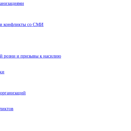
ганизациями
 и конфликты со СМИ
й розни и призывы к насилию
ки
организаций
ликтов