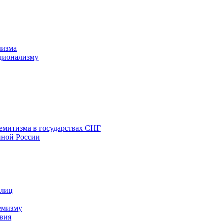
лизма
ционализму
емитизма в государствах СНГ
нной России
 лиц
емизму
вия