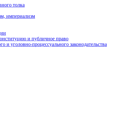
вного толка
зм, империализм
ции
Конституцию и публичное право
о и уголовно-процессуального законодательства