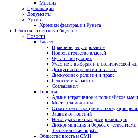
Мнения
Публикации
Документы
Архив
Хроники фильтрации Рунета
Религия в светском обществе
Новости
Власти
Правовое регулирование
Покровительство властей
Чувства верующих
Участие в выборах и в политической ж
Дискуссии о религии и власти
Дискуссии о религии и праве
Религии и карантин
Соглашения
Гонения
Административное и полицейское вмеш
Места для молитвы
Отказ в регистрации и ликвидация рел
Защита от гонений
Негосударственная дискриминация
Дискриминация и борьба с "сектантами
Теоретическая борьба
Общественность и СМИ