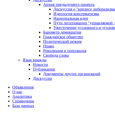
Архив предыдущего проекта
Дискуссия о "кризисе либерализм
Идеология консерватизма
Национальная идея
Пути легитимации "управляемой 
Ужесточение уголовного и уголов
Барометр демократии
Гражданское общество
Политический режим
Право
Революция и оппозиция
Свобода слова
Язык вражды
Новости
Публикации
Документы других организаций
Дискуссии
Объявления
О нас
Аналитика
Справочник
База данных