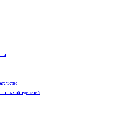
изни
ательство
игиозных объединений
"