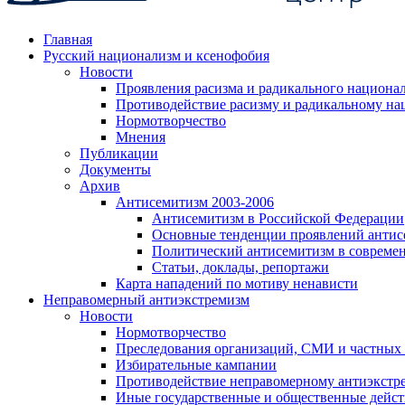
Главная
Русский национализм и ксенофобия
Новости
Проявления расизма и радикального национа
Противодействие расизму и радикальному на
Нормотворчество
Мнения
Публикации
Документы
Архив
Антисемитизм 2003-2006
Антисемитизм в Российской Федерации
Основные тенденции проявлений антис
Политический антисемитизм в совреме
Статьи, доклады, репортажи
Карта нападений по мотиву ненависти
Неправомерный антиэкстремизм
Новости
Нормотворчество
Преследования организаций, СМИ и частных
Избирательные кампании
Противодействие неправомерному антиэкстр
Иные государственные и общественные дейст