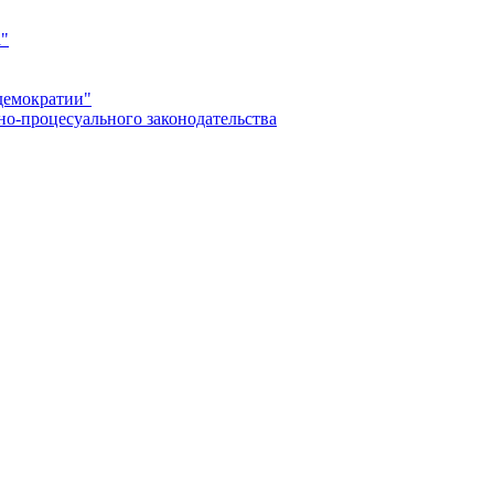
а"
демократии"
но-процесуального законодательства