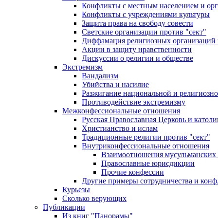
Конфликты с местным населением и ор
Конфликты с учреждениями культуры
Защита права на свободу совести
Светские организации против "сект"
Диффамация религиозных организаций
Акции в защиту нравственности
Дискуссии о религии и обществе
Экстремизм
Вандализм
Убийства и насилие
Разжигание национальной и религиозно
Противодействие экстремизму
Межконфессиональные отношения
Русская Православная Церковь и католи
Христианство и ислам
Традиционные религии против "сект"
Внутриконфессиональные отношения
Взаимоотношения мусульманских 
Православные юрисдикции
Прочие конфессии
Другие примеры сотрудничества и конф
Курьезы
Сколько верующих
Публикации
Из книг "Панорамы"