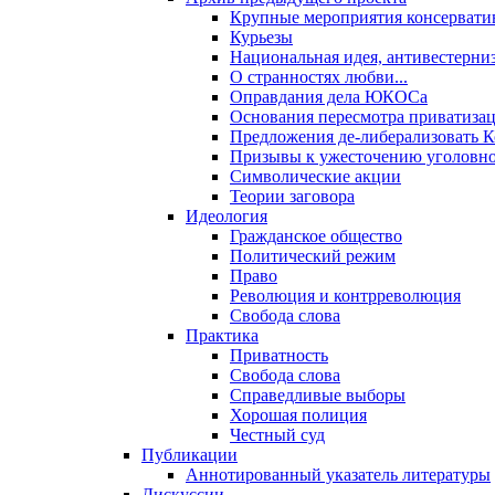
Крупные мероприятия консервати
Курьезы
Национальная идея, антивестерни
О странностях любви...
Оправдания дела ЮКОСа
Основания пересмотра приватиза
Предложения де-либерализовать 
Призывы к ужесточению уголовног
Символические акции
Теории заговора
Идеология
Гражданское общество
Политический режим
Право
Революция и контрреволюция
Свобода слова
Практика
Приватность
Свобода слова
Справедливые выборы
Хорошая полиция
Честный суд
Публикации
Аннотированный указатель литературы
Дискуссии