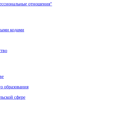
фессиональные отношения"
мыми кодами
ство
ве
го образования
льской сфере