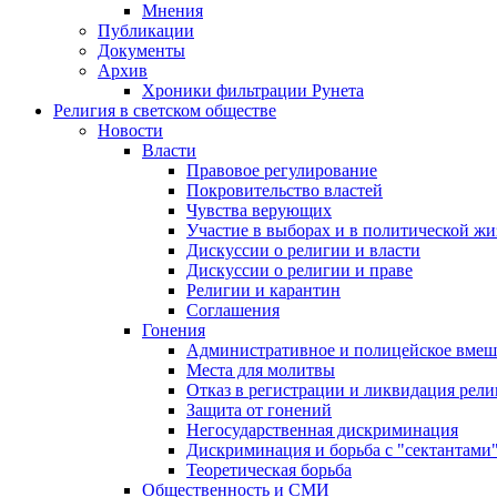
Мнения
Публикации
Документы
Архив
Хроники фильтрации Рунета
Религия в светском обществе
Новости
Власти
Правовое регулирование
Покровительство властей
Чувства верующих
Участие в выборах и в политической ж
Дискуссии о религии и власти
Дискуссии о религии и праве
Религии и карантин
Соглашения
Гонения
Административное и полицейское вмеш
Места для молитвы
Отказ в регистрации и ликвидация рел
Защита от гонений
Негосударственная дискриминация
Дискриминация и борьба с "сектантами
Теоретическая борьба
Общественность и СМИ