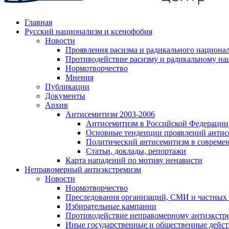
Главная
Русский национализм и ксенофобия
Новости
Проявления расизма и радикального национа
Противодействие расизму и радикальному на
Нормотворчество
Мнения
Публикации
Документы
Архив
Антисемитизм 2003-2006
Антисемитизм в Российской Федерации
Основные тенденции проявлений антис
Политический антисемитизм в совреме
Статьи, доклады, репортажи
Карта нападений по мотиву ненависти
Неправомерный антиэкстремизм
Новости
Нормотворчество
Преследования организаций, СМИ и частных
Избирательные кампании
Противодействие неправомерному антиэкстр
Иные государственные и общественные дейст