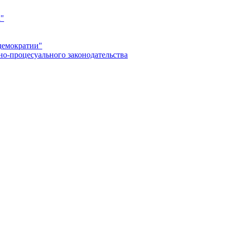
а"
демократии"
но-процесуального законодательства