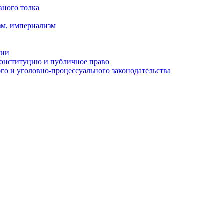
вного толка
зм, империализм
ции
Конституцию и публичное право
о и уголовно-процессуального законодательства