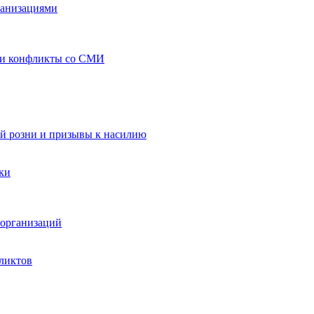
ганизациями
 и конфликты со СМИ
й розни и призывы к насилию
ки
организаций
ликтов