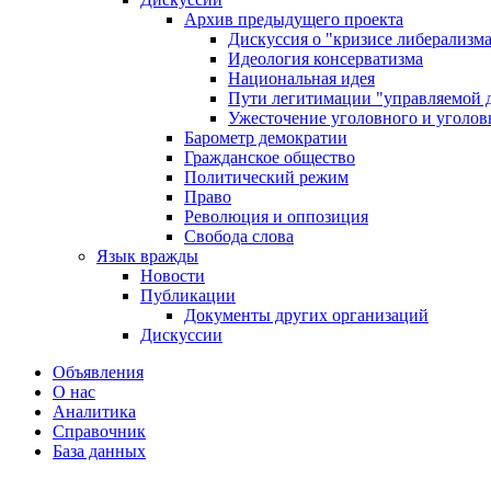
Архив предыдущего проекта
Дискуссия о "кризисе либерализм
Идеология консерватизма
Национальная идея
Пути легитимации "управляемой 
Ужесточение уголовного и уголов
Барометр демократии
Гражданское общество
Политический режим
Право
Революция и оппозиция
Свобода слова
Язык вражды
Новости
Публикации
Документы других организаций
Дискуссии
Объявления
О нас
Аналитика
Справочник
База данных