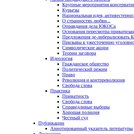
Крупные мероприятия консервати
Курьезы
Национальная идея, антивестерни
О странностях любви...
Оправдания дела ЮКОСа
Основания пересмотра приватиза
Предложения де-либерализовать 
Призывы к ужесточению уголовног
Символические акции
Теории заговора
Идеология
Гражданское общество
Политический режим
Право
Революция и контрреволюция
Свобода слова
Практика
Приватность
Свобода слова
Справедливые выборы
Хорошая полиция
Честный суд
Публикации
Аннотированный указатель литературы
Дискуссии