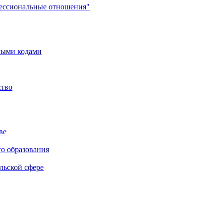
фессиональные отношения"
мыми кодами
ство
ве
го образования
льской сфере