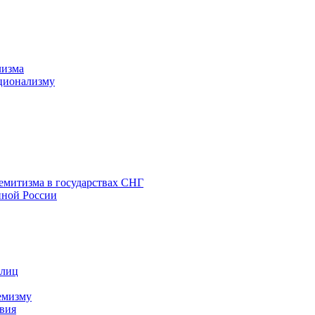
лизма
ционализму
емитизма в государствах СНГ
нной России
 лиц
емизму
вия