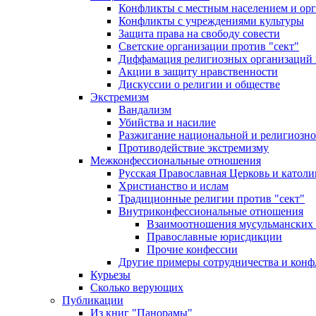
Конфликты с местным населением и ор
Конфликты с учреждениями культуры
Защита права на свободу совести
Светские организации против "сект"
Диффамация религиозных организаций
Акции в защиту нравственности
Дискуссии о религии и обществе
Экстремизм
Вандализм
Убийства и насилие
Разжигание национальной и религиозно
Противодействие экстремизму
Межконфессиональные отношения
Русская Православная Церковь и католи
Христианство и ислам
Традиционные религии против "сект"
Внутриконфессиональные отношения
Взаимоотношения мусульманских 
Православные юрисдикции
Прочие конфессии
Другие примеры сотрудничества и конф
Курьезы
Сколько верующих
Публикации
Из книг "Панорамы"