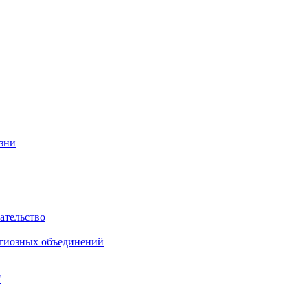
изни
ательство
игиозных объединений
"