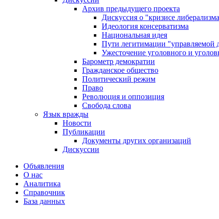
Архив предыдущего проекта
Дискуссия о "кризисе либерализм
Идеология консерватизма
Национальная идея
Пути легитимации "управляемой 
Ужесточение уголовного и уголов
Барометр демократии
Гражданское общество
Политический режим
Право
Революция и оппозиция
Свобода слова
Язык вражды
Новости
Публикации
Документы других организаций
Дискуссии
Объявления
О нас
Аналитика
Справочник
База данных