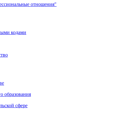
фессиональные отношения"
мыми кодами
ство
ве
го образования
льской сфере