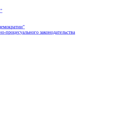
а"
демократии"
но-процесуального законодательства