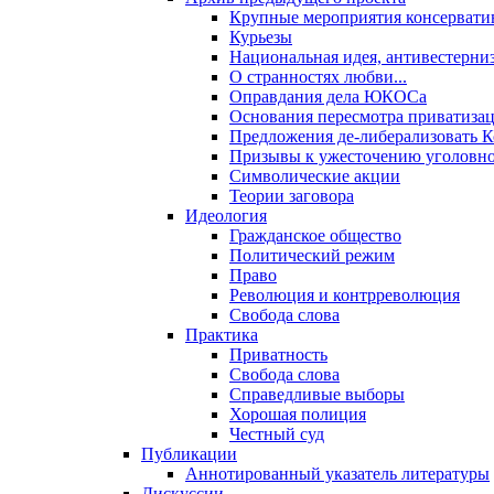
Крупные мероприятия консервати
Курьезы
Национальная идея, антивестерни
О странностях любви...
Оправдания дела ЮКОСа
Основания пересмотра приватиза
Предложения де-либерализовать 
Призывы к ужесточению уголовног
Символические акции
Теории заговора
Идеология
Гражданское общество
Политический режим
Право
Революция и контрреволюция
Свобода слова
Практика
Приватность
Свобода слова
Справедливые выборы
Хорошая полиция
Честный суд
Публикации
Аннотированный указатель литературы
Дискуссии