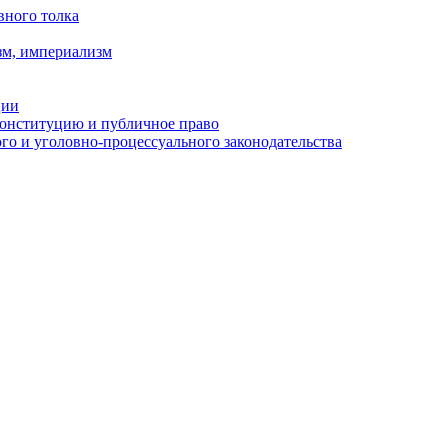
вного толка
зм, империализм
ции
Конституцию и публичное право
о и уголовно-процессуального законодательства