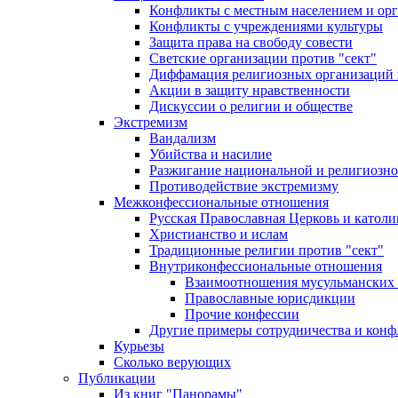
Конфликты с местным населением и ор
Конфликты с учреждениями культуры
Защита права на свободу совести
Светские организации против "сект"
Диффамация религиозных организаций
Акции в защиту нравственности
Дискуссии о религии и обществе
Экстремизм
Вандализм
Убийства и насилие
Разжигание национальной и религиозно
Противодействие экстремизму
Межконфессиональные отношения
Русская Православная Церковь и католи
Христианство и ислам
Традиционные религии против "сект"
Внутриконфессиональные отношения
Взаимоотношения мусульманских 
Православные юрисдикции
Прочие конфессии
Другие примеры сотрудничества и конф
Курьезы
Сколько верующих
Публикации
Из книг "Панорамы"