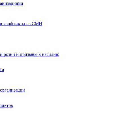
ганизациями
 и конфликты со СМИ
й розни и призывы к насилию
ки
организаций
ликтов