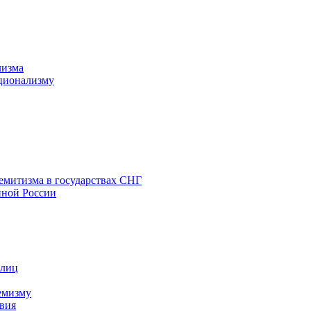
лизма
ционализму
емитизма в государствах СНГ
нной России
 лиц
емизму
вия