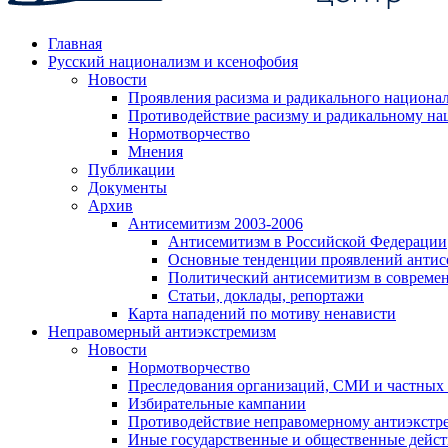
Главная
Русский национализм и ксенофобия
Новости
Проявления расизма и радикального национа
Противодействие расизму и радикальному на
Нормотворчество
Мнения
Публикации
Документы
Архив
Антисемитизм 2003-2006
Антисемитизм в Российской Федерации
Основные тенденции проявлений антис
Политический антисемитизм в совреме
Статьи, доклады, репортажи
Карта нападений по мотиву ненависти
Неправомерный антиэкстремизм
Новости
Нормотворчество
Преследования организаций, СМИ и частных
Избирательные кампании
Противодействие неправомерному антиэкстр
Иные государственные и общественные дейст