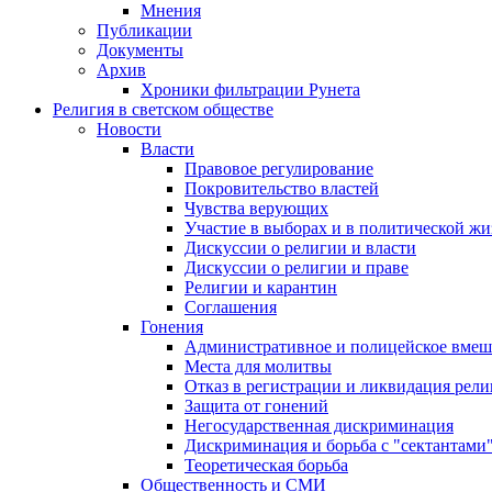
Мнения
Публикации
Документы
Архив
Хроники фильтрации Рунета
Религия в светском обществе
Новости
Власти
Правовое регулирование
Покровительство властей
Чувства верующих
Участие в выборах и в политической ж
Дискуссии о религии и власти
Дискуссии о религии и праве
Религии и карантин
Соглашения
Гонения
Административное и полицейское вмеш
Места для молитвы
Отказ в регистрации и ликвидация рел
Защита от гонений
Негосударственная дискриминация
Дискриминация и борьба с "сектантами
Теоретическая борьба
Общественность и СМИ