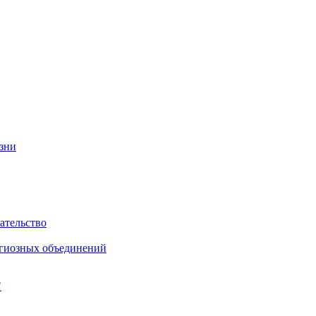
изни
ательство
игиозных объединений
"