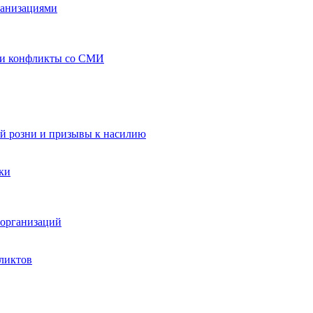
ганизациями
 и конфликты со СМИ
й розни и призывы к насилию
ки
организаций
ликтов