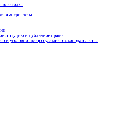
вного толка
зм, империализм
ции
Конституцию и публичное право
о и уголовно-процессуального законодательства