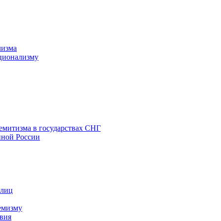
лизма
ционализму
емитизма в государствах СНГ
нной России
 лиц
емизму
вия