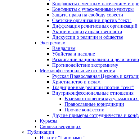
Конфликты с местным населением и ор
Конфликты с учреждениями культуры
Защита права на свободу совести
Светские организации против "сект"
Диффамация религиозных организаций
Акции в защиту нравственности
Дискуссии о религии и обществе
Экстремизм
Вандализм
Убийства и насилие
Разжигание национальной и религиозно
Противодействие экстремизму
Межконфессиональные отношения
Русская Православная Церковь и католи
Христианство и ислам
Традиционные религии против "сект"
Внутриконфессиональные отношения
Взаимоотношения мусульманских 
Православные юрисдикции
Прочие конфессии
Другие примеры сотрудничества и конф
Курьезы
Сколько верующих
Публикации
Из книг "Панорамы"