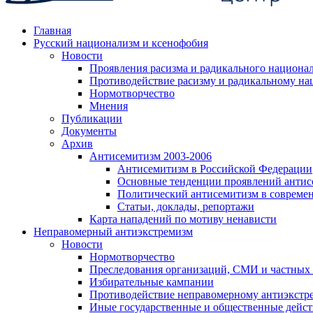
Главная
Русский национализм и ксенофобия
Новости
Проявления расизма и радикального национа
Противодействие расизму и радикальному на
Нормотворчество
Мнения
Публикации
Документы
Архив
Антисемитизм 2003-2006
Антисемитизм в Российской Федерации
Основные тенденции проявлений антис
Политический антисемитизм в совреме
Статьи, доклады, репортажи
Карта нападений по мотиву ненависти
Неправомерный антиэкстремизм
Новости
Нормотворчество
Преследования организаций, СМИ и частных
Избирательные кампании
Противодействие неправомерному антиэкстр
Иные государственные и общественные дейст