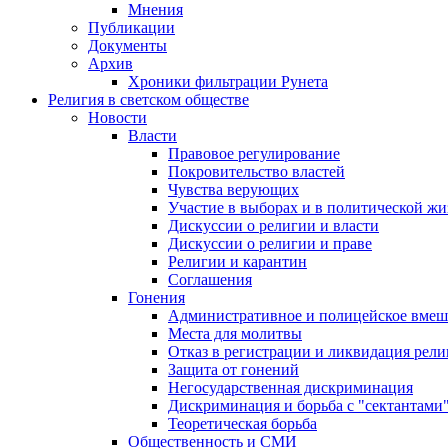
Мнения
Публикации
Документы
Архив
Хроники фильтрации Рунета
Религия в светском обществе
Новости
Власти
Правовое регулирование
Покровительство властей
Чувства верующих
Участие в выборах и в политической ж
Дискуссии о религии и власти
Дискуссии о религии и праве
Религии и карантин
Соглашения
Гонения
Административное и полицейское вмеш
Места для молитвы
Отказ в регистрации и ликвидация рел
Защита от гонений
Негосударственная дискриминация
Дискриминация и борьба с "сектантами
Теоретическая борьба
Общественность и СМИ