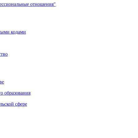
фессиональные отношения"
мыми кодами
ство
ве
го образования
льской сфере