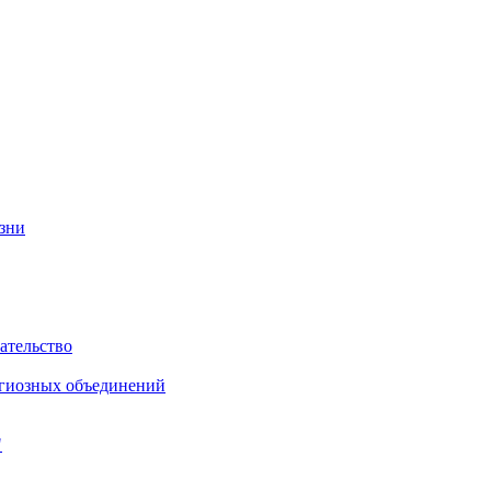
изни
ательство
игиозных объединений
"