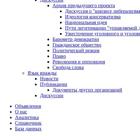
Архив предыдущего проекта
Дискуссия о "кризисе либерализм
Идеология консерватизма
Национальная идея
Пути легитимации "управляемой 
Ужесточение уголовного и уголов
Барометр демократии
Гражданское общество
Политический режим
Право
Революция и оппозиция
Свобода слова
Язык вражды
Новости
Публикации
Документы других организаций
Дискуссии
Объявления
О нас
Аналитика
Справочник
База данных