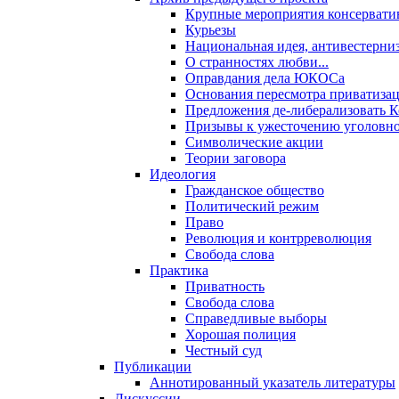
Крупные мероприятия консервати
Курьезы
Национальная идея, антивестерни
О странностях любви...
Оправдания дела ЮКОСа
Основания пересмотра приватиза
Предложения де-либерализовать 
Призывы к ужесточению уголовног
Символические акции
Теории заговора
Идеология
Гражданское общество
Политический режим
Право
Революция и контрреволюция
Свобода слова
Практика
Приватность
Свобода слова
Справедливые выборы
Хорошая полиция
Честный суд
Публикации
Аннотированный указатель литературы
Дискуссии