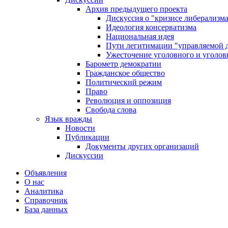
Архив предыдущего проекта
Дискуссия о "кризисе либерализм
Идеология консерватизма
Национальная идея
Пути легитимации "управляемой 
Ужесточение уголовного и уголов
Барометр демократии
Гражданское общество
Политический режим
Право
Революция и оппозиция
Свобода слова
Язык вражды
Новости
Публикации
Документы других организаций
Дискуссии
Объявления
О нас
Аналитика
Справочник
База данных