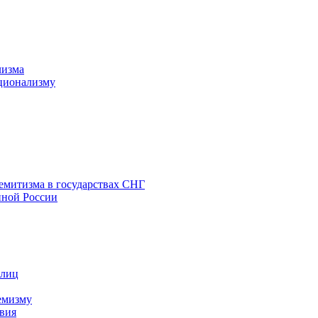
лизма
ционализму
емитизма в государствах СНГ
нной России
 лиц
емизму
вия