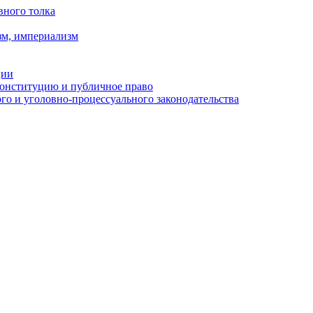
вного толка
зм, империализм
ции
Конституцию и публичное право
о и уголовно-процессуального законодательства