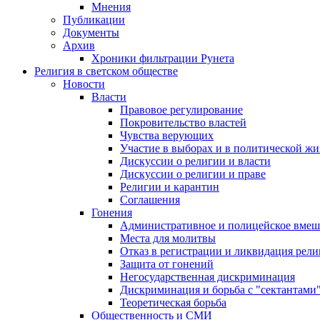
Мнения
Публикации
Документы
Архив
Хроники фильтрации Рунета
Религия в светском обществе
Новости
Власти
Правовое регулирование
Покровительство властей
Чувства верующих
Участие в выборах и в политической ж
Дискуссии о религии и власти
Дискуссии о религии и праве
Религии и карантин
Соглашения
Гонения
Административное и полицейское вмеш
Места для молитвы
Отказ в регистрации и ликвидация рел
Защита от гонений
Негосударственная дискриминация
Дискриминация и борьба с "сектантами
Теоретическая борьба
Общественность и СМИ