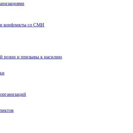
ганизациями
 и конфликты со СМИ
й розни и призывы к насилию
ки
организаций
ликтов