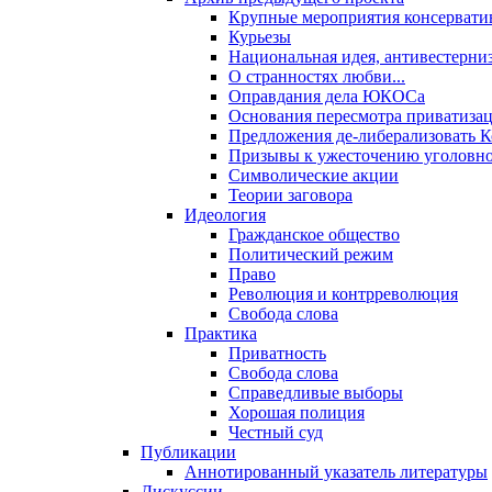
Крупные мероприятия консервати
Курьезы
Национальная идея, антивестерни
О странностях любви...
Оправдания дела ЮКОСа
Основания пересмотра приватиза
Предложения де-либерализовать 
Призывы к ужесточению уголовног
Символические акции
Теории заговора
Идеология
Гражданское общество
Политический режим
Право
Революция и контрреволюция
Свобода слова
Практика
Приватность
Свобода слова
Справедливые выборы
Хорошая полиция
Честный суд
Публикации
Аннотированный указатель литературы
Дискуссии