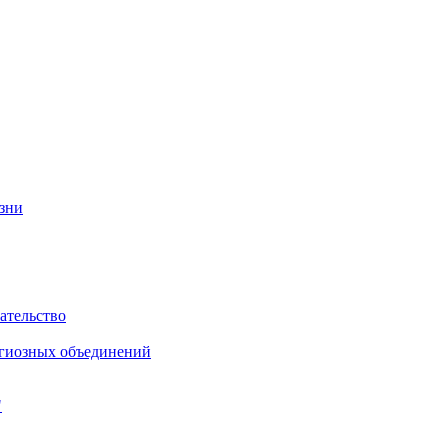
изни
ательство
игиозных объединений
"