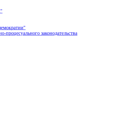
а"
демократии"
но-процесуального законодательства