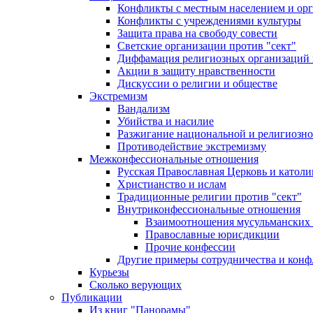
Конфликты с местным населением и ор
Конфликты с учреждениями культуры
Защита права на свободу совести
Светские организации против "сект"
Диффамация религиозных организаций
Акции в защиту нравственности
Дискуссии о религии и обществе
Экстремизм
Вандализм
Убийства и насилие
Разжигание национальной и религиозно
Противодействие экстремизму
Межконфессиональные отношения
Русская Православная Церковь и католи
Христианство и ислам
Традиционные религии против "сект"
Внутриконфессиональные отношения
Взаимоотношения мусульманских 
Православные юрисдикции
Прочие конфессии
Другие примеры сотрудничества и конф
Курьезы
Сколько верующих
Публикации
Из книг "Панорамы"