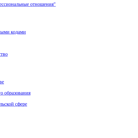
фессиональные отношения"
мыми кодами
ство
ве
го образования
льской сфере