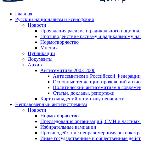
Главная
Русский национализм и ксенофобия
Новости
Проявления расизма и радикального национа
Противодействие расизму и радикальному на
Нормотворчество
Мнения
Публикации
Документы
Архив
Антисемитизм 2003-2006
Антисемитизм в Российской Федерации
Основные тенденции проявлений антис
Политический антисемитизм в совреме
Статьи, доклады, репортажи
Карта нападений по мотиву ненависти
Неправомерный антиэкстремизм
Новости
Нормотворчество
Преследования организаций, СМИ и частных
Избирательные кампании
Противодействие неправомерному антиэкстр
Иные государственные и общественные дейст