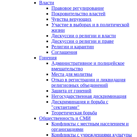
Власти
Правовое регулирование
Покровительство властей
Чувства верующих
Участие в выборах и в политической
жизни
Дискуссии о религии и власти
Дискуссии о религии и праве
Религии и карантин
Соглашения
Гонения
Административное и полицейское
вмешательство
Места для молитвы
Отказ в регистрации и ликвидация
религиозных объединений
Защита от гонений
Негосударственная дискриминация
Дискриминация и борьба с
"сектантами"
Теоретическая борьба
Общественность и СМИ
Конфликты с местным населением и
организациями
Конфликты с учреждениями культуры