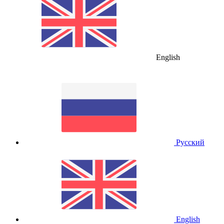
English
Русский
English