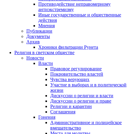
Противодействие неправомерному
антиэкстремизму
Иные государственные и общественные
действия
Мнения
Публикации
Документы
Архив
Хроники фильтрации Рунета
Религия в светском обществе
Новости
Власти
Правовое регулирование
Покровительство властей
Чувства верующих
Участие в выборах и в политической
жизни
Дискуссии о религии и власти
Дискуссии о религии и праве
Религии и карантин
Соглашения
Гонения
Административное и полицейское
вмешательство
Места для молитвы