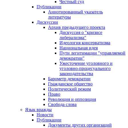
Честный суд
Публикации
Аннотированный указатель
литературы
Дискуссии
Архив предыдущего проекта
Дискуссия о "кризисе
либерализма"
Идеология консерватизма
Национальная идея
Пути легитимации "управляемой
демократии"
Ужесточение уголовного и
уголовно-процесуального
законодательства
Барометр демократии
Гражданское общество
Политический режим
Право
Революция и оппозиция
Свобода слова
Язык вражды
Новости
Публикации
Документы других организаций