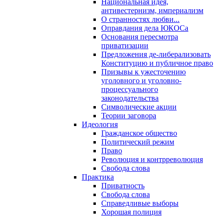
Национальная идея,
антивестернизм, империализм
О странностях любви...
Оправдания дела ЮКОСа
Основания пересмотра
приватизации
Предложения де-либерализовать
Конституцию и публичное право
Призывы к ужесточению
уголовного и уголовно-
процессуального
законодательства
Символические акции
Теории заговора
Идеология
Гражданское общество
Политический режим
Право
Революция и контрреволюция
Свобода слова
Практика
Приватность
Свобода слова
Справедливые выборы
Хорошая полиция