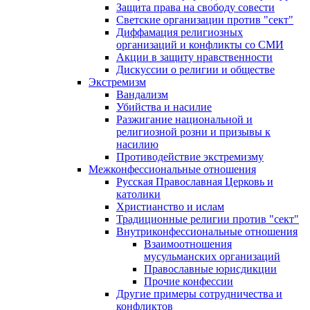
Защита права на свободу совести
Светские организации против "сект"
Диффамация религиозных
организаций и конфликты со СМИ
Акции в защиту нравственности
Дискуссии о религии и обществе
Экстремизм
Вандализм
Убийства и насилие
Разжигание национальной и
религиозной розни и призывы к
насилию
Противодействие экстремизму
Межконфессиональные отношения
Русская Православная Церковь и
католики
Христианство и ислам
Традиционные религии против "сект"
Внутриконфессиональные отношения
Взаимоотношения
мусульманских организаций
Православные юрисдикции
Прочие конфессии
Другие примеры сотрудничества и
конфликтов