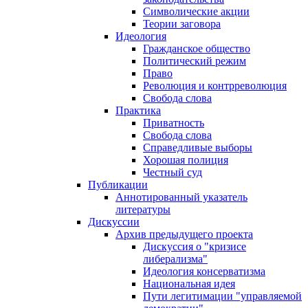
Символические акции
Теории заговора
Идеология
Гражданское общество
Политический режим
Право
Революция и контрреволюция
Свобода слова
Практика
Приватность
Свобода слова
Справедливые выборы
Хорошая полиция
Честный суд
Публикации
Аннотированный указатель
литературы
Дискуссии
Архив предыдущего проекта
Дискуссия о "кризисе
либерализма"
Идеология консерватизма
Национальная идея
Пути легитимации "управляемой