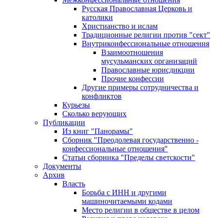
Русская Православная Церковь и
католики
Христианство и ислам
Традиционные религии против "сект"
Внутриконфессиональные отношения
Взаимоотношения
мусульманских организаций
Православные юрисдикции
Прочие конфессии
Другие примеры сотрудничества и
конфликтов
Курьезы
Сколько верующих
Публикации
Из книг "Панорамы"
Сборник "Преодолевая государственно -
конфессиональные отношения"
Статьи сборника "Пределы светскости"
Документы
Архив
Власть
Борьба с ИНН и другими
машиночитаемыми кодами
Место религии в обществе в целом