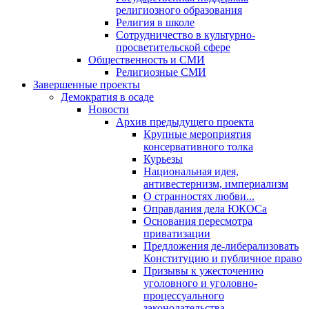
религиозного образования
Религия в школе
Сотрудничество в культурно-
просветительской сфере
Общественность и СМИ
Религиозные СМИ
Завершенные проекты
Демократия в осаде
Новости
Архив предыдущего проекта
Крупные мероприятия
консервативного толка
Курьезы
Национальная идея,
антивестернизм, империализм
О странностях любви...
Оправдания дела ЮКОСа
Основания пересмотра
приватизации
Предложения де-либерализовать
Конституцию и публичное право
Призывы к ужесточению
уголовного и уголовно-
процессуального
законодательства