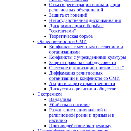
Отказ в регистрации и ликвидация
религиозных объединений
Защита от гонений
Негосударственная дискриминация
Дискриминация и борьба с
"сектантами"
Теоретическая борьба
Общественность и СМИ
Конфликты с местным населением и
организациями
Конфликты с учреждениями культуры
Защита права на свободу совести
Светские организации против "сект"
Диффамация религиозных
организаций и конфликты со СМИ
Акции в защиту нравственности
Дискуссии о религии и обществе
Экстремизм
Вандализм
Убийства и насилие
Разжигание национальной и
религиозной розни и призывы к
насилию
Противодействие экстремизму
Межконфессиональные отношения