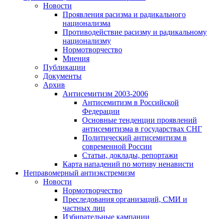
Новости
Проявления расизма и радикального
национализма
Противодействие расизму и радикальному
национализму
Нормотворчество
Мнения
Публикации
Документы
Архив
Антисемитизм 2003-2006
Антисемитизм в Российской
Федерации
Основные тенденции проявлений
антисемитизма в государствах СНГ
Политический антисемитизм в
современной России
Статьи, доклады, репортажи
Карта нападений по мотиву ненависти
Неправомерный антиэкстремизм
Новости
Нормотворчество
Преследования организаций, СМИ и
частных лиц
Избирательные кампании