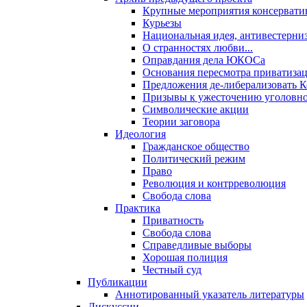
Крупные мероприятия консервати
Курьезы
Национальная идея, антивестерни
О странностях любви...
Оправдания дела ЮКОСа
Основания пересмотра приватиза
Предложения де-либерализовать 
Призывы к ужесточению уголовног
Символические акции
Теории заговора
Идеология
Гражданское общество
Политический режим
Право
Революция и контрреволюция
Свобода слова
Практика
Приватность
Свобода слова
Справедливые выборы
Хорошая полиция
Честный суд
Публикации
Аннотированный указатель литературы
Дискуссии