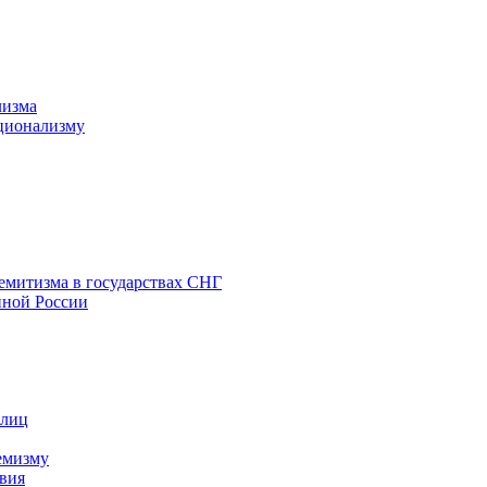
лизма
ционализму
емитизма в государствах СНГ
нной России
 лиц
емизму
вия