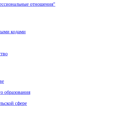
фессиональные отношения"
мыми кодами
ство
ве
го образования
льской сфере