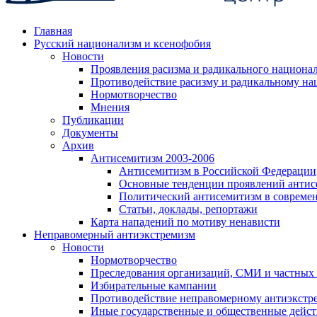
Главная
Русский национализм и ксенофобия
Новости
Проявления расизма и радикального национа
Противодействие расизму и радикальному на
Нормотворчество
Мнения
Публикации
Документы
Архив
Антисемитизм 2003-2006
Антисемитизм в Российской Федерации
Основные тенденции проявлений антис
Политический антисемитизм в совреме
Статьи, доклады, репортажи
Карта нападений по мотиву ненависти
Неправомерный антиэкстремизм
Новости
Нормотворчество
Преследования организаций, СМИ и частных
Избирательные кампании
Противодействие неправомерному антиэкстр
Иные государственные и общественные дейст