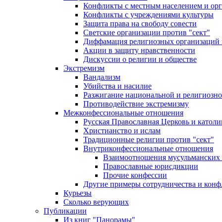
Конфликты с местным населением и ор
Конфликты с учреждениями культуры
Защита права на свободу совести
Светские организации против "сект"
Диффамация религиозных организаций
Акции в защиту нравственности
Дискуссии о религии и обществе
Экстремизм
Вандализм
Убийства и насилие
Разжигание национальной и религиозно
Противодействие экстремизму
Межконфессиональные отношения
Русская Православная Церковь и католи
Христианство и ислам
Традиционные религии против "сект"
Внутриконфессиональные отношения
Взаимоотношения мусульманских 
Православные юрисдикции
Прочие конфессии
Другие примеры сотрудничества и конф
Курьезы
Сколько верующих
Публикации
Из книг "Панорамы"