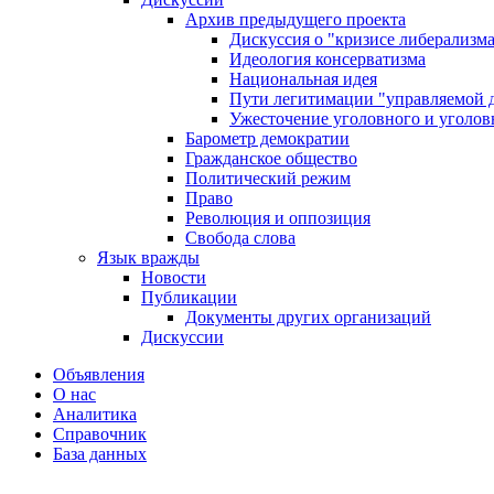
Архив предыдущего проекта
Дискуссия о "кризисе либерализм
Идеология консерватизма
Национальная идея
Пути легитимации "управляемой 
Ужесточение уголовного и уголов
Барометр демократии
Гражданское общество
Политический режим
Право
Революция и оппозиция
Свобода слова
Язык вражды
Новости
Публикации
Документы других организаций
Дискуссии
Объявления
О нас
Аналитика
Справочник
База данных