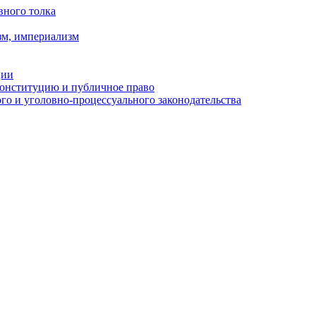
вного толка
зм, империализм
ции
Конституцию и публичное право
о и уголовно-процессуального законодательства