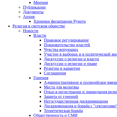
Мнения
Публикации
Документы
Архив
Хроники фильтрации Рунета
Религия в светском обществе
Новости
Власти
Правовое регулирование
Покровительство властей
Чувства верующих
Участие в выборах и в политической ж
Дискуссии о религии и власти
Дискуссии о религии и праве
Религии и карантин
Соглашения
Гонения
Административное и полицейское вмеш
Места для молитвы
Отказ в регистрации и ликвидация рел
Защита от гонений
Негосударственная дискриминация
Дискриминация и борьба с "сектантами
Теоретическая борьба
Общественность и СМИ