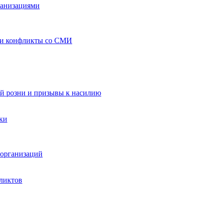
ганизациями
 и конфликты со СМИ
й розни и призывы к насилию
ки
организаций
ликтов