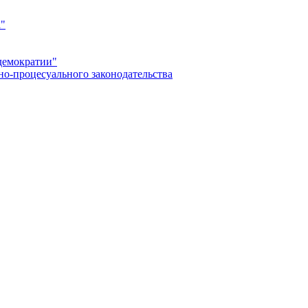
а"
демократии"
но-процесуального законодательства