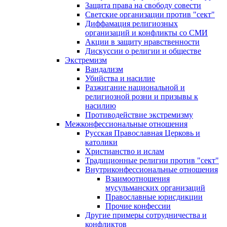
Защита права на свободу совести
Светские организации против "сект"
Диффамация религиозных
организаций и конфликты со СМИ
Акции в защиту нравственности
Дискуссии о религии и обществе
Экстремизм
Вандализм
Убийства и насилие
Разжигание национальной и
религиозной розни и призывы к
насилию
Противодействие экстремизму
Межконфессиональные отношения
Русская Православная Церковь и
католики
Христианство и ислам
Традиционные религии против "сект"
Внутриконфессиональные отношения
Взаимоотношения
мусульманских организаций
Православные юрисдикции
Прочие конфессии
Другие примеры сотрудничества и
конфликтов