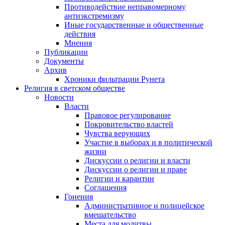
Противодействие неправомерному
антиэкстремизму
Иные государственные и общественные
действия
Мнения
Публикации
Документы
Архив
Хроники фильтрации Рунета
Религия в светском обществе
Новости
Власти
Правовое регулирование
Покровительство властей
Чувства верующих
Участие в выборах и в политической
жизни
Дискуссии о религии и власти
Дискуссии о религии и праве
Религии и карантин
Соглашения
Гонения
Административное и полицейское
вмешательство
Места для молитвы