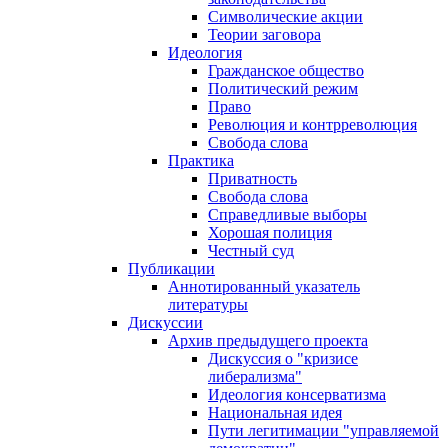
Символические акции
Теории заговора
Идеология
Гражданское общество
Политический режим
Право
Революция и контрреволюция
Свобода слова
Практика
Приватность
Свобода слова
Справедливые выборы
Хорошая полиция
Честный суд
Публикации
Аннотированный указатель
литературы
Дискуссии
Архив предыдущего проекта
Дискуссия о "кризисе
либерализма"
Идеология консерватизма
Национальная идея
Пути легитимации "управляемой