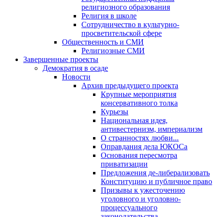
религиозного образования
Религия в школе
Сотрудничество в культурно-
просветительской сфере
Общественность и СМИ
Религиозные СМИ
Завершенные проекты
Демократия в осаде
Новости
Архив предыдущего проекта
Крупные мероприятия
консервативного толка
Курьезы
Национальная идея,
антивестернизм, империализм
О странностях любви...
Оправдания дела ЮКОСа
Основания пересмотра
приватизации
Предложения де-либерализовать
Конституцию и публичное право
Призывы к ужесточению
уголовного и уголовно-
процессуального
законодательства