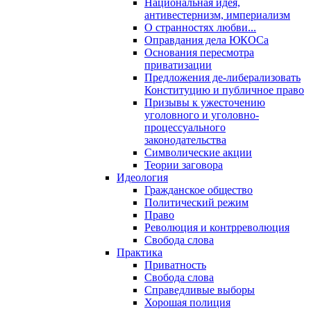
Национальная идея,
антивестернизм, империализм
О странностях любви...
Оправдания дела ЮКОСа
Основания пересмотра
приватизации
Предложения де-либерализовать
Конституцию и публичное право
Призывы к ужесточению
уголовного и уголовно-
процессуального
законодательства
Символические акции
Теории заговора
Идеология
Гражданское общество
Политический режим
Право
Революция и контрреволюция
Свобода слова
Практика
Приватность
Свобода слова
Справедливые выборы
Хорошая полиция