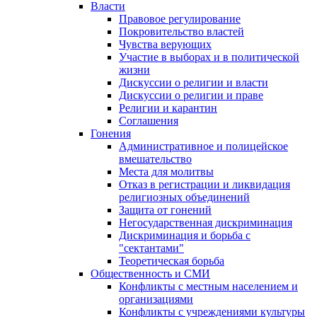
Власти
Правовое регулирование
Покровительство властей
Чувства верующих
Участие в выборах и в политической
жизни
Дискуссии о религии и власти
Дискуссии о религии и праве
Религии и карантин
Соглашения
Гонения
Административное и полицейское
вмешательство
Места для молитвы
Отказ в регистрации и ликвидация
религиозных объединений
Защита от гонений
Негосударственная дискриминация
Дискриминация и борьба с
"сектантами"
Теоретическая борьба
Общественность и СМИ
Конфликты с местным населением и
организациями
Конфликты с учреждениями культуры