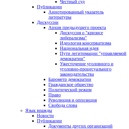
Честный суд
Публикации
Аннотированный указатель
литературы
Дискуссии
Архив предыдущего проекта
Дискуссия о "кризисе
либерализма"
Идеология консерватизма
Национальная идея
Пути легитимации "управляемой
демократии"
Ужесточение уголовного и
уголовно-процесуального
законодательства
Барометр демократии
Гражданское общество
Политический режим
Право
Революция и оппозиция
Свобода слова
Язык вражды
Новости
Публикации
Документы других организаций