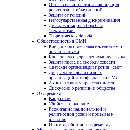
Отказ в регистрации и ликвидация
религиозных объединений
Защита от гонений
Негосударственная дискриминация
Дискриминация и борьба с
"сектантами"
Теоретическая борьба
Общественность и СМИ
Конфликты с местным населением и
организациями
Конфликты с учреждениями культуры
Защита права на свободу совести
Светские организации против "сект"
Диффамация религиозных
организаций и конфликты со СМИ
Акции в защиту нравственности
Дискуссии о религии и обществе
Экстремизм
Вандализм
Убийства и насилие
Разжигание национальной и
религиозной розни и призывы к
насилию
Противодействие экстремизму
Межконфессиональные отношения