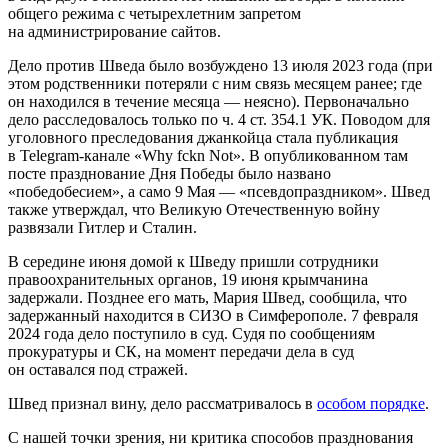
общего режима с четырехлетним запретом
на администрирование сайтов.
Дело против Шведа было возбуждено 13 июля 2023 года (при
этом родственники потеряли с ним связь месяцем ранее; где
он находился в течение месяца — неясно). Первоначально
дело расследовалось только по ч. 4 ст. 354.1 УК. Поводом для
уголовного преследования джанкойца стала публикация
в Telegram-канале «Why fckn Not». В опубликованном там
посте празднование Дня Победы было названо
«победобесием», а само 9 Мая — «псевдопраздником». Швед
также утверждал, что Великую Отечественную войну
развязали Гитлер и Сталин.
В середине июня домой к Шведу пришли сотрудники
правоохранительных органов, 19 июня крымчанина
задержали. Позднее его мать, Мария Швед, сообщила, что
задержанный находится в СИЗО в Симферополе. 7 февраля
2024 года дело поступило в суд. Судя по сообщениям
прокуратуры и СК, на момент передачи дела в суд
он оставался под стражей.
Швед признал вину, дело рассматривалось в
особом порядке
.
С нашей точки зрения, ни критика способов празднования