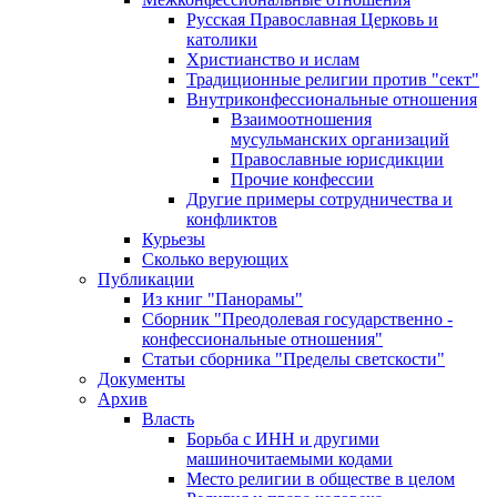
Русская Православная Церковь и
католики
Христианство и ислам
Традиционные религии против "сект"
Внутриконфессиональные отношения
Взаимоотношения
мусульманских организаций
Православные юрисдикции
Прочие конфессии
Другие примеры сотрудничества и
конфликтов
Курьезы
Сколько верующих
Публикации
Из книг "Панорамы"
Сборник "Преодолевая государственно -
конфессиональные отношения"
Статьи сборника "Пределы светскости"
Документы
Архив
Власть
Борьба с ИНН и другими
машиночитаемыми кодами
Место религии в обществе в целом