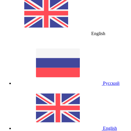
English
Русский
English