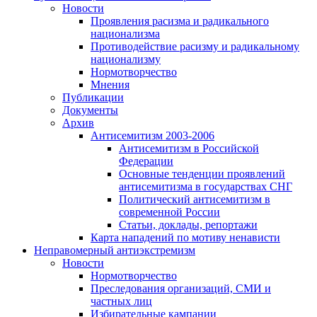
Новости
Проявления расизма и радикального
национализма
Противодействие расизму и радикальному
национализму
Нормотворчество
Мнения
Публикации
Документы
Архив
Антисемитизм 2003-2006
Антисемитизм в Российской
Федерации
Основные тенденции проявлений
антисемитизма в государствах СНГ
Политический антисемитизм в
современной России
Статьи, доклады, репортажи
Карта нападений по мотиву ненависти
Неправомерный антиэкстремизм
Новости
Нормотворчество
Преследования организаций, СМИ и
частных лиц
Избирательные кампании