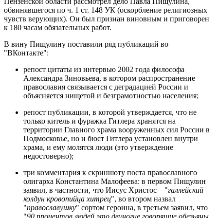
Пензенской области рассмотрел дело Павла Пищулина,
обвинявшегося по ч. 1 ст. 148 УК (оскорбление религиозных
чувств верующих). Он был признан виновным и приговорен
к 180 часам обязательных работ.
В вину Пищулину поставили ряд публикаций во
"ВКонтакте":
репост цитаты из интервью 2002 года философа
Александра Зиновьева, в котором распространение
православия связывается с деградацией России и
объясняется нищетой и безграмотностью населения;
репост публикации, в которой утверждается, что не
только китель и фуражка Гитлера хранятся на
территории Главного храма вооруженных сил России в
Подмосковье, но и бюст Гитлера установлен внутри
храма, и ему молятся люди (это утверждение
недостоверно);
три комментария к скриншоту поста православного
олигарха Константина Малофеева: в первом Пищулин
заявил, в частности, что Иисус Христос – "
галлейский
колдун кровопийца хитрец
", во втором назвал
"
православушку
" сортом героина, в третьем заявил, что
"
90 процентов людей это двуногие говорящие обезьяны,