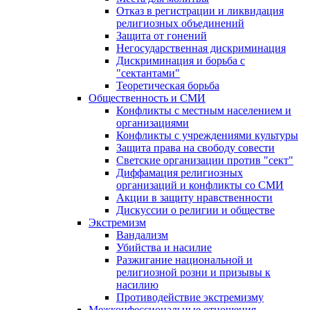
Отказ в регистрации и ликвидация
религиозных объединений
Защита от гонений
Негосударственная дискриминация
Дискриминация и борьба с
"сектантами"
Теоретическая борьба
Общественность и СМИ
Конфликты с местным населением и
организациями
Конфликты с учреждениями культуры
Защита права на свободу совести
Светские организации против "сект"
Диффамация религиозных
организаций и конфликты со СМИ
Акции в защиту нравственности
Дискуссии о религии и обществе
Экстремизм
Вандализм
Убийства и насилие
Разжигание национальной и
религиозной розни и призывы к
насилию
Противодействие экстремизму
Межконфессиональные отношения