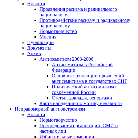
Новости
Проявления расизма и радикального
национализма
Противодействие расизму и радикальному
национализму
Нормотворчество
Мнения
Публикации
Документы
Архив
Антисемитизм 2003-2006
Антисемитизм в Российской
Федерации
Основные тенденции проявлений
антисемитизма в государствах СНГ
Политический антисемитизм в
современной России
Статьи, доклады, репортажи
Карта нападений по мотиву ненависти
Неправомерный антиэкстремизм
Новости
Нормотворчество
Преследования организаций, СМИ и
частных лиц
Избирательные кампании