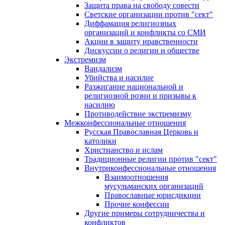
Защита права на свободу совести
Светские организации против "сект"
Диффамация религиозных
организаций и конфликты со СМИ
Акции в защиту нравственности
Дискуссии о религии и обществе
Экстремизм
Вандализм
Убийства и насилие
Разжигание национальной и
религиозной розни и призывы к
насилию
Противодействие экстремизму
Межконфессиональные отношения
Русская Православная Церковь и
католики
Христианство и ислам
Традиционные религии против "сект"
Внутриконфессиональные отношения
Взаимоотношения
мусульманских организаций
Православные юрисдикции
Прочие конфессии
Другие примеры сотрудничества и
конфликтов