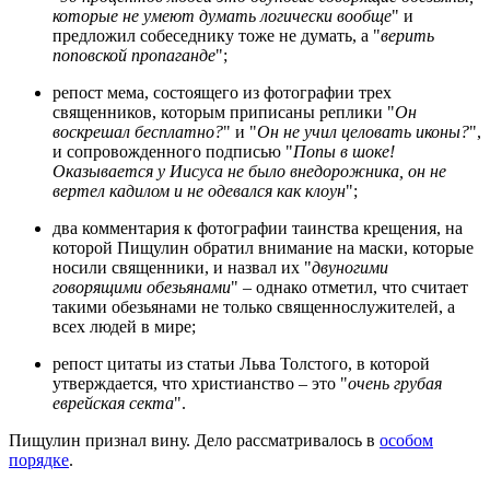
которые не умеют думать логически вообще
" и
предложил собеседнику тоже не думать, а "
верить
поповской пропаганде
";
репост мема, состоящего из фотографии трех
священников, которым приписаны реплики "
Он
воскрешал бесплатно?
" и "
Он не учил целовать иконы?
",
и сопровожденного подписью "
Попы в шоке!
Оказывается у Иисуса не было внедорожника, он не
вертел кадилом и не одевался как клоун
";
два комментария к фотографии таинства крещения, на
которой Пищулин обратил внимание на маски, которые
носили священники, и назвал их "
двуногими
говорящими обезьянами
" – однако отметил, что считает
такими обезьянами не только священнослужителей, а
всех людей в мире;
репост цитаты из статьи Льва Толстого, в которой
утверждается, что христианство – это "
очень грубая
еврейская секта
".
Пищулин признал вину. Дело рассматривалось в
особом
порядке
.