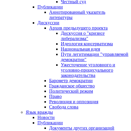
Честный суд
Публикации
Аннотированный указатель
литературы
Дискуссии
Архив предыдущего проекта
Дискуссия о "кризисе
либерализма"
Идеология консерватизма
Национальная идея
Пути легитимации "управляемой
демократии"
Ужесточение уголовного и
уголовно-процесуального
законодательства
Барометр демократии
Гражданское общество
Политический режим
Право
Революция и оппозиция
Свобода слова
Язык вражды
Новости
Публикации
Документы других организаций