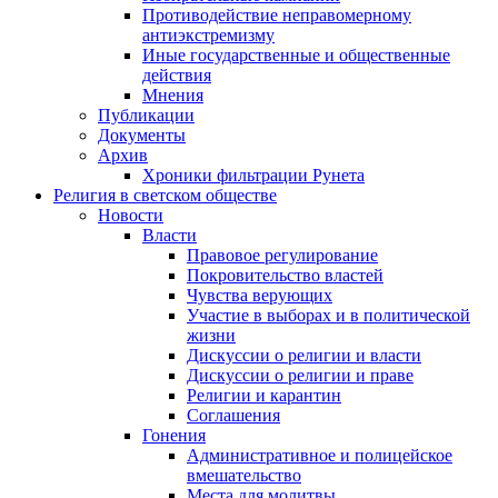
Противодействие неправомерному
антиэкстремизму
Иные государственные и общественные
действия
Мнения
Публикации
Документы
Архив
Хроники фильтрации Рунета
Религия в светском обществе
Новости
Власти
Правовое регулирование
Покровительство властей
Чувства верующих
Участие в выборах и в политической
жизни
Дискуссии о религии и власти
Дискуссии о религии и праве
Религии и карантин
Соглашения
Гонения
Административное и полицейское
вмешательство
Места для молитвы