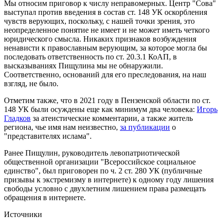
Мы относим приговор к числу неправомерных. Центр "Сова"
выступал против введения в состав ст. 148 УК оскорбления
чувств верующих, поскольку, с нашей точки зрения, это
неопределенное понятие не имеет и не может иметь четкого
юридического смысла. Никаких признаков возбуждения
ненависти к православным верующим, за которое могла бы
последовать ответственность по ст. 20.3.1 КоАП, в
высказываниях Пищулина мы не обнаружили.
Соответственно, оснований для его преследования, на наш
взгляд, не было.
Отметим также, что в 2021 году в Пензенской области по ст.
148 УК были осуждены еще как минимум два человека:
Игорь
Гладков
за атеистические комментарии, а также житель
региона, чье имя нам неизвестно,
за публикации
о
"представителях ислама".
Ранее Пищулин, руководитель левопатриотической
общественной организации "Всероссийское социальное
единство", был приговорен по ч. 2 ст. 280 УК (публичные
призывы к экстремизму в интернете) к одному году лишения
свободы условно с двухлетним лишением права размещать
обращения в интернете.
Источники