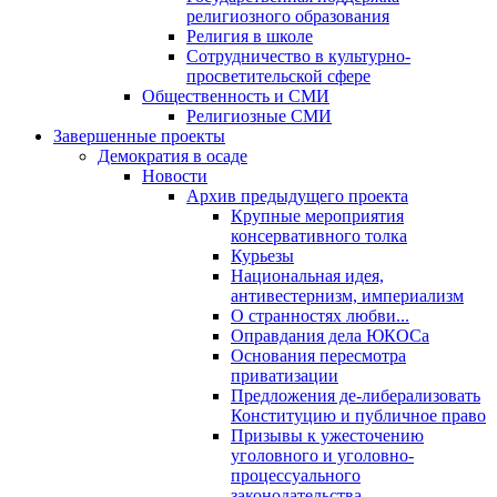
религиозного образования
Религия в школе
Сотрудничество в культурно-
просветительской сфере
Общественность и СМИ
Религиозные СМИ
Завершенные проекты
Демократия в осаде
Новости
Архив предыдущего проекта
Крупные мероприятия
консервативного толка
Курьезы
Национальная идея,
антивестернизм, империализм
О странностях любви...
Оправдания дела ЮКОСа
Основания пересмотра
приватизации
Предложения де-либерализовать
Конституцию и публичное право
Призывы к ужесточению
уголовного и уголовно-
процессуального
законодательства