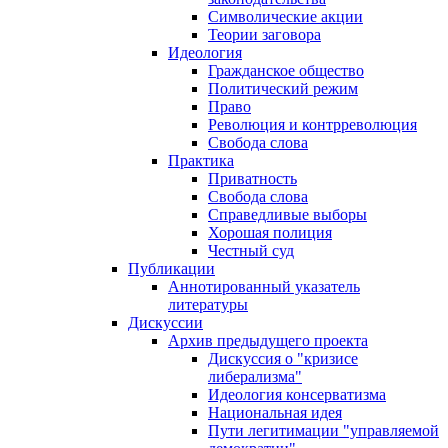
Символические акции
Теории заговора
Идеология
Гражданское общество
Политический режим
Право
Революция и контрреволюция
Свобода слова
Практика
Приватность
Свобода слова
Справедливые выборы
Хорошая полиция
Честный суд
Публикации
Аннотированный указатель
литературы
Дискуссии
Архив предыдущего проекта
Дискуссия о "кризисе
либерализма"
Идеология консерватизма
Национальная идея
Пути легитимации "управляемой