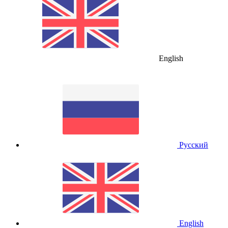
English
Русский
English