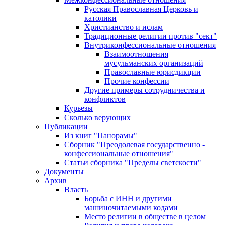
Русская Православная Церковь и
католики
Христианство и ислам
Традиционные религии против "сект"
Внутриконфессиональные отношения
Взаимоотношения
мусульманских организаций
Православные юрисдикции
Прочие конфессии
Другие примеры сотрудничества и
конфликтов
Курьезы
Сколько верующих
Публикации
Из книг "Панорамы"
Сборник "Преодолевая государственно -
конфессиональные отношения"
Статьи сборника "Пределы светскости"
Документы
Архив
Власть
Борьба с ИНН и другими
машиночитаемыми кодами
Место религии в обществе в целом