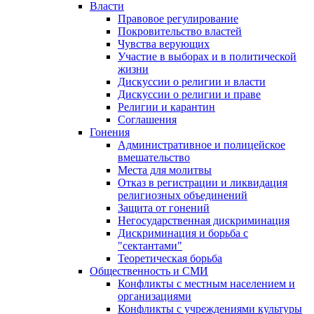
Власти
Правовое регулирование
Покровительство властей
Чувства верующих
Участие в выборах и в политической
жизни
Дискуссии о религии и власти
Дискуссии о религии и праве
Религии и карантин
Соглашения
Гонения
Административное и полицейское
вмешательство
Места для молитвы
Отказ в регистрации и ликвидация
религиозных объединений
Защита от гонений
Негосударственная дискриминация
Дискриминация и борьба с
"сектантами"
Теоретическая борьба
Общественность и СМИ
Конфликты с местным населением и
организациями
Конфликты с учреждениями культуры