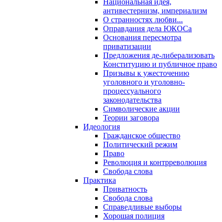
Национальная идея,
антивестернизм, империализм
О странностях любви...
Оправдания дела ЮКОСа
Основания пересмотра
приватизации
Предложения де-либерализовать
Конституцию и публичное право
Призывы к ужесточению
уголовного и уголовно-
процессуального
законодательства
Символические акции
Теории заговора
Идеология
Гражданское общество
Политический режим
Право
Революция и контрреволюция
Свобода слова
Практика
Приватность
Свобода слова
Справедливые выборы
Хорошая полиция