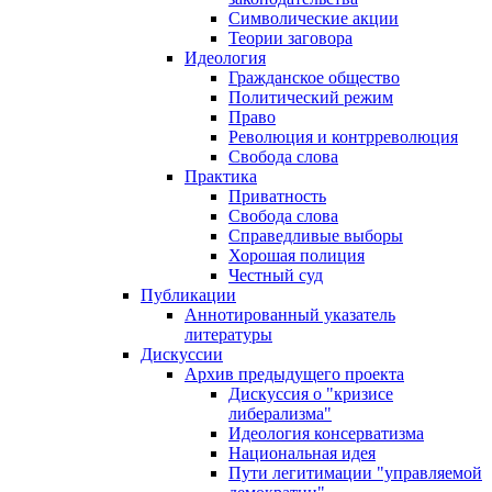
Символические акции
Теории заговора
Идеология
Гражданское общество
Политический режим
Право
Революция и контрреволюция
Свобода слова
Практика
Приватность
Свобода слова
Справедливые выборы
Хорошая полиция
Честный суд
Публикации
Аннотированный указатель
литературы
Дискуссии
Архив предыдущего проекта
Дискуссия о "кризисе
либерализма"
Идеология консерватизма
Национальная идея
Пути легитимации "управляемой