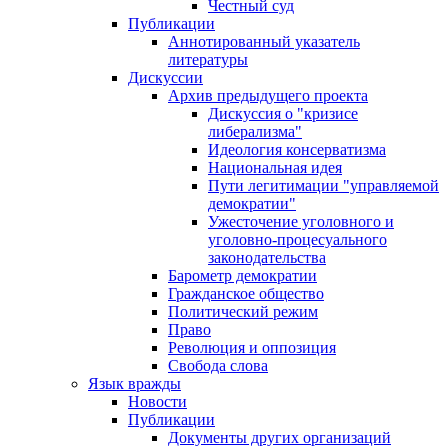
Честный суд
Публикации
Аннотированный указатель
литературы
Дискуссии
Архив предыдущего проекта
Дискуссия о "кризисе
либерализма"
Идеология консерватизма
Национальная идея
Пути легитимации "управляемой
демократии"
Ужесточение уголовного и
уголовно-процесуального
законодательства
Барометр демократии
Гражданское общество
Политический режим
Право
Революция и оппозиция
Свобода слова
Язык вражды
Новости
Публикации
Документы других организаций