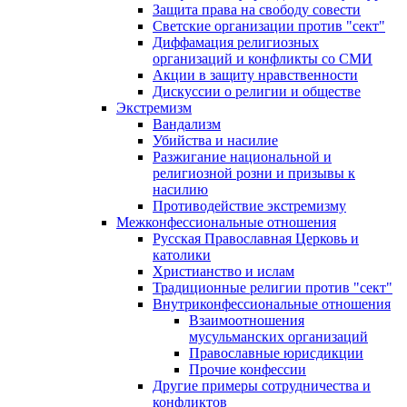
Защита права на свободу совести
Светские организации против "сект"
Диффамация религиозных
организаций и конфликты со СМИ
Акции в защиту нравственности
Дискуссии о религии и обществе
Экстремизм
Вандализм
Убийства и насилие
Разжигание национальной и
религиозной розни и призывы к
насилию
Противодействие экстремизму
Межконфессиональные отношения
Русская Православная Церковь и
католики
Христианство и ислам
Традиционные религии против "сект"
Внутриконфессиональные отношения
Взаимоотношения
мусульманских организаций
Православные юрисдикции
Прочие конфессии
Другие примеры сотрудничества и
конфликтов