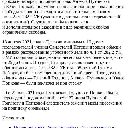
сроком в четыре с половиной года. Анжела Путивская
и Юлия Попкова получили по два с половиной года лишения
свободы условно с трехлетним испытательным сроком
по ч. 2 ст. 282.2 УК (участие в деятельности экстремистской
организации). Осужденным было назначено
и дополнительное наказание в виде различных сроков
ограничения свободы.
13 апреля 2021 года в Туле как минимум в 19 домах
последователей учения Свидетелей Иеговы прошли обыски
в рамках расследования уголовного дела по ч. 1 ст. 282.2 УК.
СМИ сообщили о задержании нескольких человек в возрасте
от 25 до 66 лет. Позднее,15 апреля, стало известно, что
обвиняемым по ч. 1 ст. 282.2 УК стал 58-летний Гурами
Лабадзе, он был помещен под домашний арест. Трое других
обвиняемых — Евгений Годунов, Анжела Путивская и Юлия
Попкова — были заключены под стражу.
20 и 21 мая 2021 года Путивская, Годунов и Попкова были
переведены под домашний арест. 22 июля Путивской,
Годунову и Попковой следователь заменил меры пресечения
на подписку о невыезде.
Источники
Пролетарским районным судом г.Тулы рассмотрено