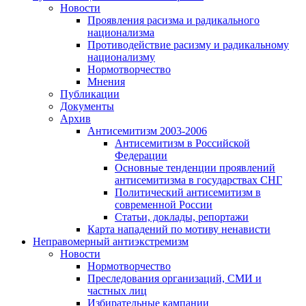
Новости
Проявления расизма и радикального
национализма
Противодействие расизму и радикальному
национализму
Нормотворчество
Мнения
Публикации
Документы
Архив
Антисемитизм 2003-2006
Антисемитизм в Российской
Федерации
Основные тенденции проявлений
антисемитизма в государствах СНГ
Политический антисемитизм в
современной России
Статьи, доклады, репортажи
Карта нападений по мотиву ненависти
Неправомерный антиэкстремизм
Новости
Нормотворчество
Преследования организаций, СМИ и
частных лиц
Избирательные кампании