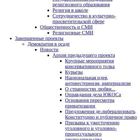
религиозного образования
Религия в школе
Сотрудничество в культурно-
просветительской сфере
Общественность и СМИ
Религиозные СМИ
Завершенные проекты
Демократия в осаде
Новости
Архив предыдущего проекта
Крупные мероприятия
консервативного толка
Курьезы
Национальная идея,
антивестернизм, империализм
О странностях любви...
Оправдания дела ЮКОСа
Основания пересмотра
приватизации
Предложения де-либерализовать
Конституцию и публичное право
Призывы к ужесточению
уголовного и уголовно-
процессуального
законодательства