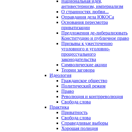
Национальная идея,
антивестернизм, империализм
О странностях любви...
Оправдания дела ЮКОСа
Основания пересмотра
приватизации
Предложения де-либерализовать
Конституцию и публичное право
Призывы к ужесточению
уголовного и уголовно-
процессуального
законодательства
Символические акции
Теории заговора
Идеология
Гражданское общество
Политический режим
Право
Революция и контрреволюция
Свобода слова
Практика
Приватность
Свобода слова
Справедливые выборы
Хорошая полиция