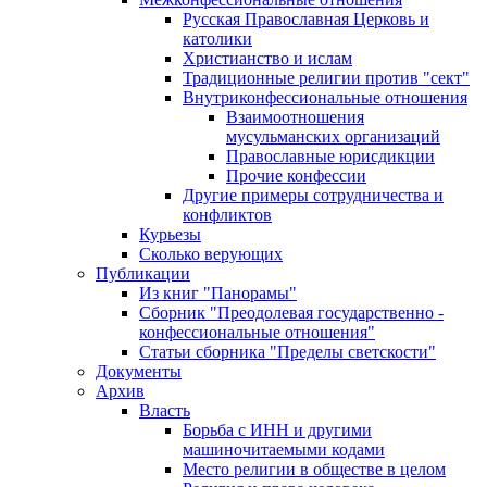
Русская Православная Церковь и
католики
Христианство и ислам
Традиционные религии против "сект"
Внутриконфессиональные отношения
Взаимоотношения
мусульманских организаций
Православные юрисдикции
Прочие конфессии
Другие примеры сотрудничества и
конфликтов
Курьезы
Сколько верующих
Публикации
Из книг "Панорамы"
Сборник "Преодолевая государственно -
конфессиональные отношения"
Статьи сборника "Пределы светскости"
Документы
Архив
Власть
Борьба с ИНН и другими
машиночитаемыми кодами
Место религии в обществе в целом