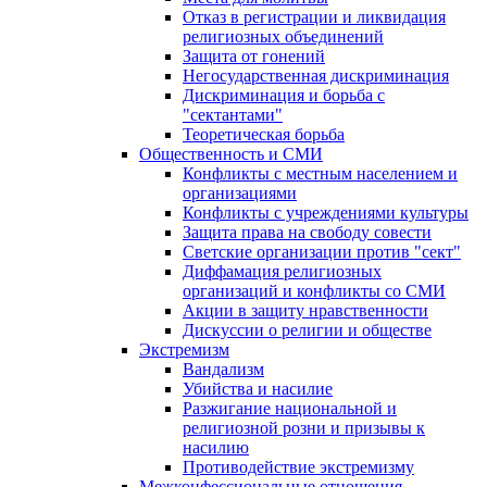
Отказ в регистрации и ликвидация
религиозных объединений
Защита от гонений
Негосударственная дискриминация
Дискриминация и борьба с
"сектантами"
Теоретическая борьба
Общественность и СМИ
Конфликты с местным населением и
организациями
Конфликты с учреждениями культуры
Защита права на свободу совести
Светские организации против "сект"
Диффамация религиозных
организаций и конфликты со СМИ
Акции в защиту нравственности
Дискуссии о религии и обществе
Экстремизм
Вандализм
Убийства и насилие
Разжигание национальной и
религиозной розни и призывы к
насилию
Противодействие экстремизму
Межконфессиональные отношения