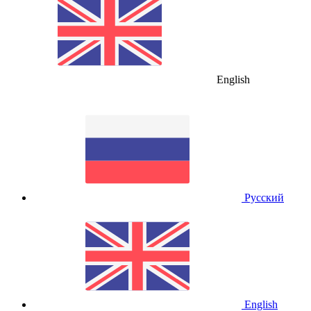
English
Русский
English