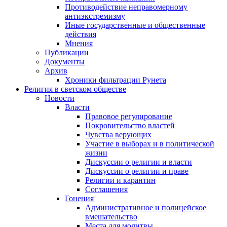
Противодействие неправомерному
антиэкстремизму
Иные государственные и общественные
действия
Мнения
Публикации
Документы
Архив
Хроники фильтрации Рунета
Религия в светском обществе
Новости
Власти
Правовое регулирование
Покровительство властей
Чувства верующих
Участие в выборах и в политической
жизни
Дискуссии о религии и власти
Дискуссии о религии и праве
Религии и карантин
Соглашения
Гонения
Административное и полицейское
вмешательство
Места для молитвы