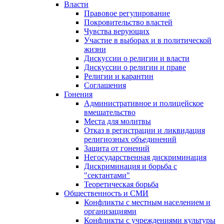
Власти
Правовое регулирование
Покровительство властей
Чувства верующих
Участие в выборах и в политической
жизни
Дискуссии о религии и власти
Дискуссии о религии и праве
Религии и карантин
Соглашения
Гонения
Административное и полицейское
вмешательство
Места для молитвы
Отказ в регистрации и ликвидация
религиозных объединений
Защита от гонений
Негосударственная дискриминация
Дискриминация и борьба с
"сектантами"
Теоретическая борьба
Общественность и СМИ
Конфликты с местным населением и
организациями
Конфликты с учреждениями культуры