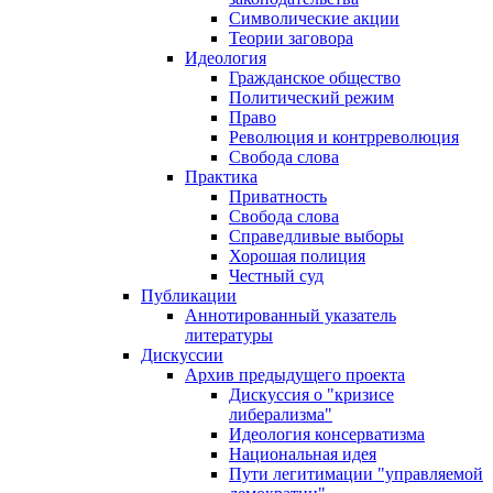
Символические акции
Теории заговора
Идеология
Гражданское общество
Политический режим
Право
Революция и контрреволюция
Свобода слова
Практика
Приватность
Свобода слова
Справедливые выборы
Хорошая полиция
Честный суд
Публикации
Аннотированный указатель
литературы
Дискуссии
Архив предыдущего проекта
Дискуссия о "кризисе
либерализма"
Идеология консерватизма
Национальная идея
Пути легитимации "управляемой