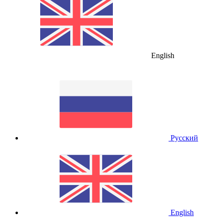
English
Русский
English