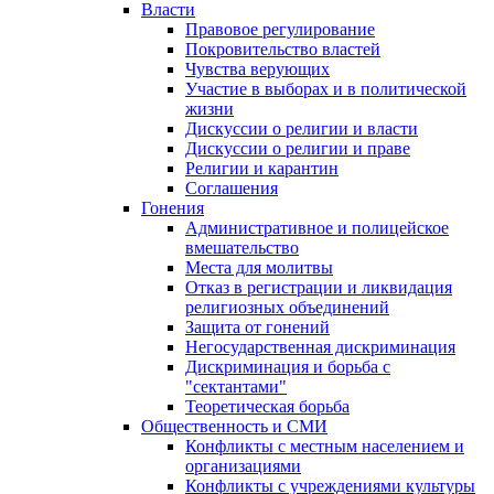
Власти
Правовое регулирование
Покровительство властей
Чувства верующих
Участие в выборах и в политической
жизни
Дискуссии о религии и власти
Дискуссии о религии и праве
Религии и карантин
Соглашения
Гонения
Административное и полицейское
вмешательство
Места для молитвы
Отказ в регистрации и ликвидация
религиозных объединений
Защита от гонений
Негосударственная дискриминация
Дискриминация и борьба с
"сектантами"
Теоретическая борьба
Общественность и СМИ
Конфликты с местным населением и
организациями
Конфликты с учреждениями культуры