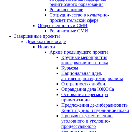
религиозного образования
Религия в школе
Сотрудничество в культурно-
просветительской сфере
Общественность и СМИ
Религиозные СМИ
Завершенные проекты
Демократия в осаде
Новости
Архив предыдущего проекта
Крупные мероприятия
консервативного толка
Курьезы
Национальная идея,
антивестернизм, империализм
О странностях любви...
Оправдания дела ЮКОСа
Основания пересмотра
приватизации
Предложения де-либерализовать
Конституцию и публичное право
Призывы к ужесточению
уголовного и уголовно-
процессуального
законодательства