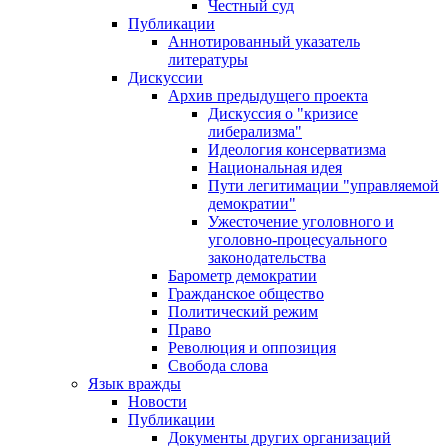
Честный суд
Публикации
Аннотированный указатель
литературы
Дискуссии
Архив предыдущего проекта
Дискуссия о "кризисе
либерализма"
Идеология консерватизма
Национальная идея
Пути легитимации "управляемой
демократии"
Ужесточение уголовного и
уголовно-процесуального
законодательства
Барометр демократии
Гражданское общество
Политический режим
Право
Революция и оппозиция
Свобода слова
Язык вражды
Новости
Публикации
Документы других организаций