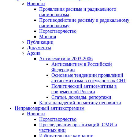
Новости
Проявления расизма и радикального
национализма
Противодействие расизму и радикальному
национализму
Нормотворчество
Мнения
Публикации
Документы
Архив
Антисемитизм 2003-2006
Антисемитизм в Российской
Федерации
Основные тенденции проявлений
антисемитизма в государствах СНГ
Политический антисемитизм в
современной России
Статьи, доклады, репортажи
Карта нападений по мотиву ненависти
Неправомерный антиэкстремизм
Новости
Нормотворчество
Преследования организаций, СМИ и
частных лиц
Избирательные кампании