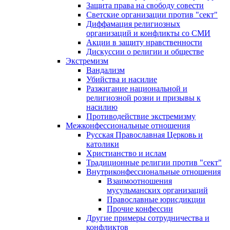
Защита права на свободу совести
Светские организации против "сект"
Диффамация религиозных
организаций и конфликты со СМИ
Акции в защиту нравственности
Дискуссии о религии и обществе
Экстремизм
Вандализм
Убийства и насилие
Разжигание национальной и
религиозной розни и призывы к
насилию
Противодействие экстремизму
Межконфессиональные отношения
Русская Православная Церковь и
католики
Христианство и ислам
Традиционные религии против "сект"
Внутриконфессиональные отношения
Взаимоотношения
мусульманских организаций
Православные юрисдикции
Прочие конфессии
Другие примеры сотрудничества и
конфликтов