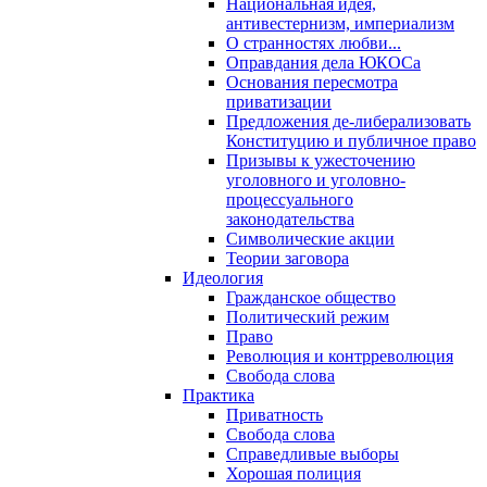
Национальная идея,
антивестернизм, империализм
О странностях любви...
Оправдания дела ЮКОСа
Основания пересмотра
приватизации
Предложения де-либерализовать
Конституцию и публичное право
Призывы к ужесточению
уголовного и уголовно-
процессуального
законодательства
Символические акции
Теории заговора
Идеология
Гражданское общество
Политический режим
Право
Революция и контрреволюция
Свобода слова
Практика
Приватность
Свобода слова
Справедливые выборы
Хорошая полиция