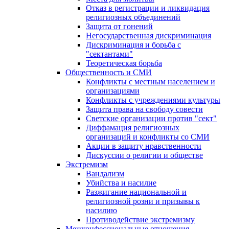
Отказ в регистрации и ликвидация
религиозных объединений
Защита от гонений
Негосударственная дискриминация
Дискриминация и борьба с
"сектантами"
Теоретическая борьба
Общественность и СМИ
Конфликты с местным населением и
организациями
Конфликты с учреждениями культуры
Защита права на свободу совести
Светские организации против "сект"
Диффамация религиозных
организаций и конфликты со СМИ
Акции в защиту нравственности
Дискуссии о религии и обществе
Экстремизм
Вандализм
Убийства и насилие
Разжигание национальной и
религиозной розни и призывы к
насилию
Противодействие экстремизму
Межконфессиональные отношения