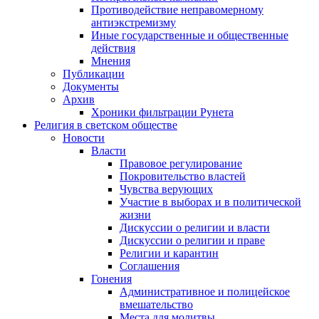
Противодействие неправомерному
антиэкстремизму
Иные государственные и общественные
действия
Мнения
Публикации
Документы
Архив
Хроники фильтрации Рунета
Религия в светском обществе
Новости
Власти
Правовое регулирование
Покровительство властей
Чувства верующих
Участие в выборах и в политической
жизни
Дискуссии о религии и власти
Дискуссии о религии и праве
Религии и карантин
Соглашения
Гонения
Административное и полицейское
вмешательство
Места для молитвы