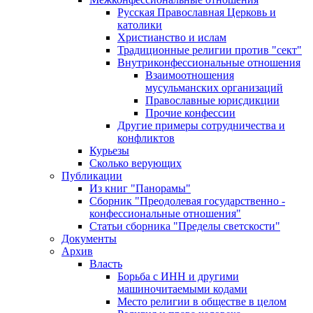
Русская Православная Церковь и
католики
Христианство и ислам
Традиционные религии против "сект"
Внутриконфессиональные отношения
Взаимоотношения
мусульманских организаций
Православные юрисдикции
Прочие конфессии
Другие примеры сотрудничества и
конфликтов
Курьезы
Сколько верующих
Публикации
Из книг "Панорамы"
Сборник "Преодолевая государственно -
конфессиональные отношения"
Статьи сборника "Пределы светскости"
Документы
Архив
Власть
Борьба с ИНН и другими
машиночитаемыми кодами
Место религии в обществе в целом