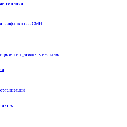
ганизациями
 и конфликты со СМИ
й розни и призывы к насилию
ки
организаций
ликтов