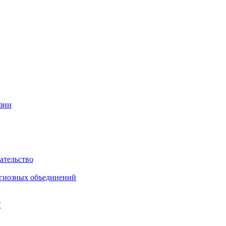
изни
ательство
игиозных объединений
"