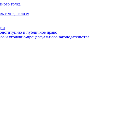
вного толка
зм, империализм
ции
Конституцию и публичное право
о и уголовно-процессуального законодательства