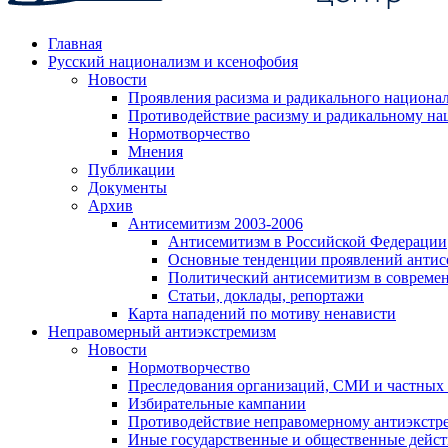
Главная
Русский национализм и ксенофобия
Новости
Проявления расизма и радикального национа
Противодействие расизму и радикальному на
Нормотворчество
Мнения
Публикации
Документы
Архив
Антисемитизм 2003-2006
Антисемитизм в Российской Федерации
Основные тенденции проявлений антис
Политический антисемитизм в совреме
Статьи, доклады, репортажи
Карта нападений по мотиву ненависти
Неправомерный антиэкстремизм
Новости
Нормотворчество
Преследования организаций, СМИ и частных
Избирательные кампании
Противодействие неправомерному антиэкстр
Иные государственные и общественные дейст