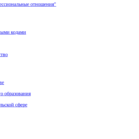
фессиональные отношения"
мыми кодами
ство
ве
го образования
льской сфере