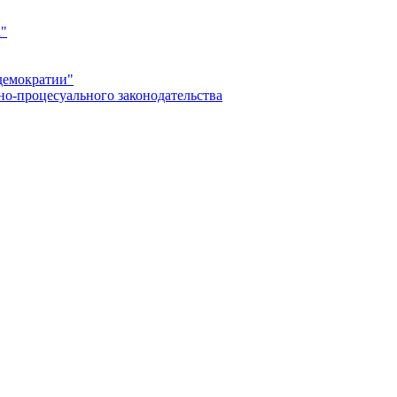
а"
демократии"
но-процесуального законодательства