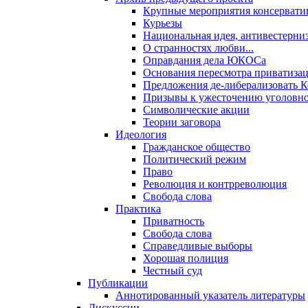
Крупные мероприятия консервати
Курьезы
Национальная идея, антивестерни
О странностях любви...
Оправдания дела ЮКОСа
Основания пересмотра приватиза
Предложения де-либерализовать 
Призывы к ужесточению уголовног
Символические акции
Теории заговора
Идеология
Гражданское общество
Политический режим
Право
Революция и контрреволюция
Свобода слова
Практика
Приватность
Свобода слова
Справедливые выборы
Хорошая полиция
Честный суд
Публикации
Аннотированный указатель литературы
Дискуссии