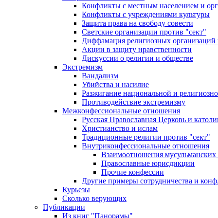
Конфликты с местным населением и ор
Конфликты с учреждениями культуры
Защита права на свободу совести
Светские организации против "сект"
Диффамация религиозных организаций
Акции в защиту нравственности
Дискуссии о религии и обществе
Экстремизм
Вандализм
Убийства и насилие
Разжигание национальной и религиозно
Противодействие экстремизму
Межконфессиональные отношения
Русская Православная Церковь и католи
Христианство и ислам
Традиционные религии против "сект"
Внутриконфессиональные отношения
Взаимоотношения мусульманских 
Православные юрисдикции
Прочие конфессии
Другие примеры сотрудничества и конф
Курьезы
Сколько верующих
Публикации
Из книг "Панорамы"