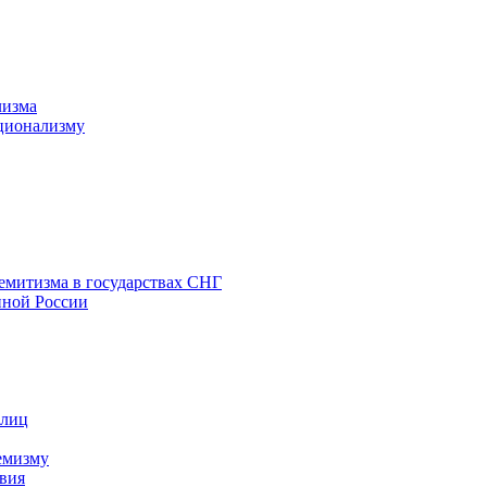
лизма
ционализму
емитизма в государствах СНГ
нной России
 лиц
емизму
вия