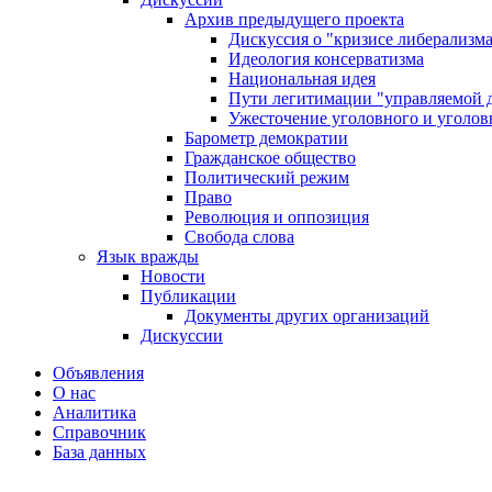
Архив предыдущего проекта
Дискуссия о "кризисе либерализм
Идеология консерватизма
Национальная идея
Пути легитимации "управляемой 
Ужесточение уголовного и уголов
Барометр демократии
Гражданское общество
Политический режим
Право
Революция и оппозиция
Свобода слова
Язык вражды
Новости
Публикации
Документы других организаций
Дискуссии
Объявления
О нас
Аналитика
Справочник
База данных