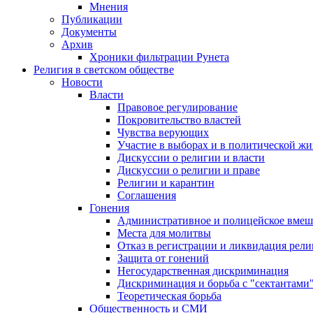
Мнения
Публикации
Документы
Архив
Хроники фильтрации Рунета
Религия в светском обществе
Новости
Власти
Правовое регулирование
Покровительство властей
Чувства верующих
Участие в выборах и в политической ж
Дискуссии о религии и власти
Дискуссии о религии и праве
Религии и карантин
Соглашения
Гонения
Административное и полицейское вмеш
Места для молитвы
Отказ в регистрации и ликвидация рел
Защита от гонений
Негосударственная дискриминация
Дискриминация и борьба с "сектантами
Теоретическая борьба
Общественность и СМИ