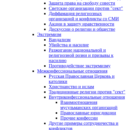
Защита права на свободу совести
Светские организации против "сект"
Диффамация религиозных
организаций и конфликты со СМИ
Акции в защиту нравственности
Дискуссии о религии и обществе
Экстремизм
Вандализм
Убийства и насилие
Разжигание национальной и
религиозной розни и призывы к
насилию
Противодействие экстремизму
Межконфессиональные отношения
Русская Православная Церковь и
католики
Христианство и ислам
Традиционные религии против "сект"
Внутриконфессиональные отношения
Взаимоотношения
мусульманских организаций
Православные юрисдикции
Прочие конфессии
Другие примеры сотрудничества и
конфликтов