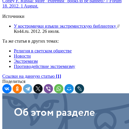
Corley F. Russia: More "extremist" books to be banned? // Forum
18. 2012. 1 August.
Источники
У костромички изъяли экстремистскую библиотеку
//
Ко44.ru. 2012. 26 июля.
Та же статья в других темах:
Религия в светском обществе
Новости
Экстремизм
Противодействие экстремизму
Ссылки на данную статью
[1]
Поделиться