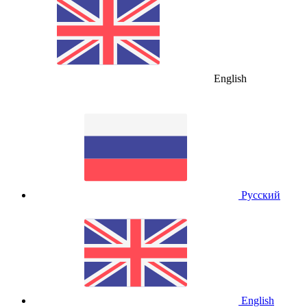
English
Русский
English