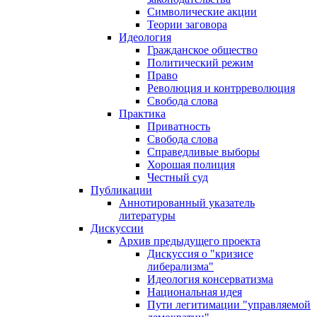
Символические акции
Теории заговора
Идеология
Гражданское общество
Политический режим
Право
Революция и контрреволюция
Свобода слова
Практика
Приватность
Свобода слова
Справедливые выборы
Хорошая полиция
Честный суд
Публикации
Аннотированный указатель
литературы
Дискуссии
Архив предыдущего проекта
Дискуссия о "кризисе
либерализма"
Идеология консерватизма
Национальная идея
Пути легитимации "управляемой