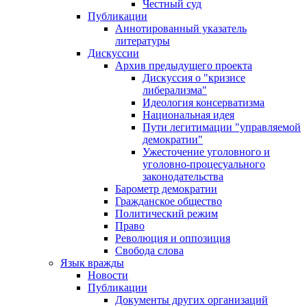
Честный суд
Публикации
Аннотированный указатель
литературы
Дискуссии
Архив предыдущего проекта
Дискуссия о "кризисе
либерализма"
Идеология консерватизма
Национальная идея
Пути легитимации "управляемой
демократии"
Ужесточение уголовного и
уголовно-процесуального
законодательства
Барометр демократии
Гражданское общество
Политический режим
Право
Революция и оппозиция
Свобода слова
Язык вражды
Новости
Публикации
Документы других организаций