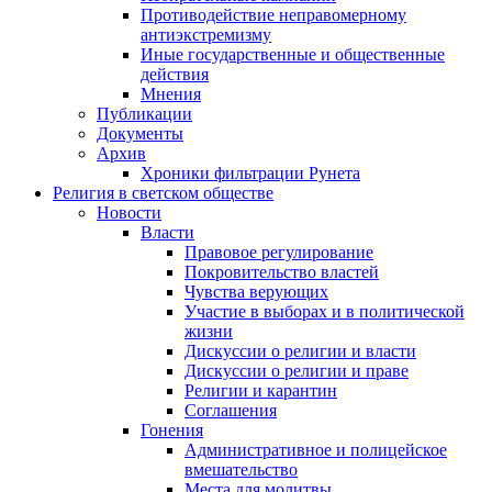
Противодействие неправомерному
антиэкстремизму
Иные государственные и общественные
действия
Мнения
Публикации
Документы
Архив
Хроники фильтрации Рунета
Религия в светском обществе
Новости
Власти
Правовое регулирование
Покровительство властей
Чувства верующих
Участие в выборах и в политической
жизни
Дискуссии о религии и власти
Дискуссии о религии и праве
Религии и карантин
Соглашения
Гонения
Административное и полицейское
вмешательство
Места для молитвы