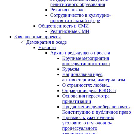
религиозного образования
Религия в школе
Сотрудничество в культурно-
просветительской сфере
Общественность и СМИ
Религиозные СМИ
Завершенные проекты
Демократия в осаде
Новости
Архив предыдущего проекта
Крупные мероприятия
консервативного толка
Курьезы
Национальная идея,
антивестернизм, империализм
О странностях любви...
Оправдания дела ЮКОСа
Основания пересмотра
приватизации
Предложения де-либерализовать
Конституцию и публичное право
Призывы к ужесточению
уголовного и уголовно-
процессуального
законодательства