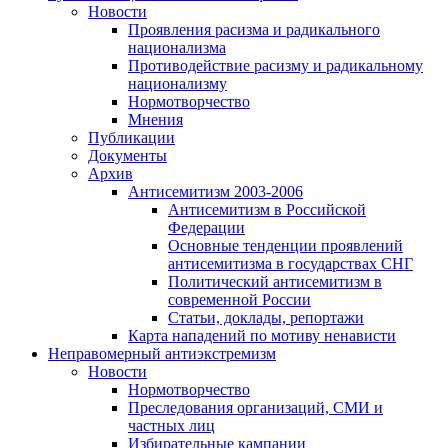
Новости
Проявления расизма и радикального
национализма
Противодействие расизму и радикальному
национализму
Нормотворчество
Мнения
Публикации
Документы
Архив
Антисемитизм 2003-2006
Антисемитизм в Российской
Федерации
Основные тенденции проявлений
антисемитизма в государствах СНГ
Политический антисемитизм в
современной России
Статьи, доклады, репортажи
Карта нападений по мотиву ненависти
Неправомерный антиэкстремизм
Новости
Нормотворчество
Преследования организаций, СМИ и
частных лиц
Избирательные кампании