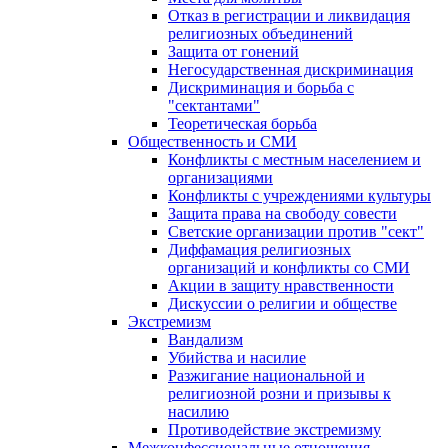
Отказ в регистрации и ликвидация
религиозных объединений
Защита от гонений
Негосударственная дискриминация
Дискриминация и борьба с
"сектантами"
Теоретическая борьба
Общественность и СМИ
Конфликты с местным населением и
организациями
Конфликты с учреждениями культуры
Защита права на свободу совести
Светские организации против "сект"
Диффамация религиозных
организаций и конфликты со СМИ
Акции в защиту нравственности
Дискуссии о религии и обществе
Экстремизм
Вандализм
Убийства и насилие
Разжигание национальной и
религиозной розни и призывы к
насилию
Противодействие экстремизму
Межконфессиональные отношения