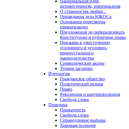
Национальная идея,
антивестернизм, империализм
О странностях любви...
Оправдания дела ЮКОСа
Основания пересмотра
приватизации
Предложения де-либерализовать
Конституцию и публичное право
Призывы к ужесточению
уголовного и уголовно-
процессуального
законодательства
Символические акции
Теории заговора
Идеология
Гражданское общество
Политический режим
Право
Революция и контрреволюция
Свобода слова
Практика
Приватность
Свобода слова
Справедливые выборы
Хорошая полиция