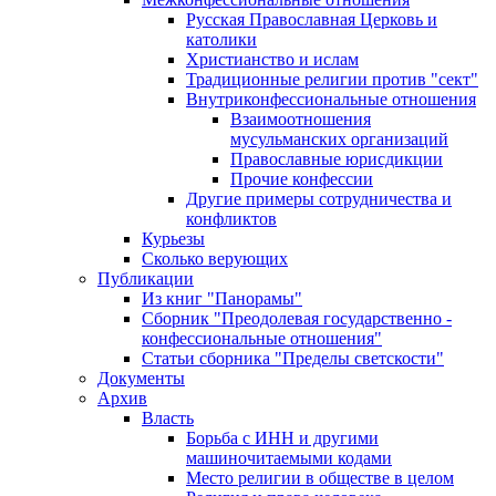
Русская Православная Церковь и
католики
Христианство и ислам
Традиционные религии против "сект"
Внутриконфессиональные отношения
Взаимоотношения
мусульманских организаций
Православные юрисдикции
Прочие конфессии
Другие примеры сотрудничества и
конфликтов
Курьезы
Сколько верующих
Публикации
Из книг "Панорамы"
Сборник "Преодолевая государственно -
конфессиональные отношения"
Статьи сборника "Пределы светскости"
Документы
Архив
Власть
Борьба с ИНН и другими
машиночитаемыми кодами
Место религии в обществе в целом