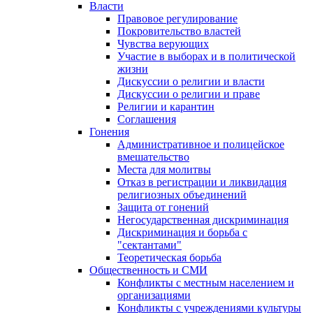
Власти
Правовое регулирование
Покровительство властей
Чувства верующих
Участие в выборах и в политической
жизни
Дискуссии о религии и власти
Дискуссии о религии и праве
Религии и карантин
Соглашения
Гонения
Административное и полицейское
вмешательство
Места для молитвы
Отказ в регистрации и ликвидация
религиозных объединений
Защита от гонений
Негосударственная дискриминация
Дискриминация и борьба с
"сектантами"
Теоретическая борьба
Общественность и СМИ
Конфликты с местным населением и
организациями
Конфликты с учреждениями культуры