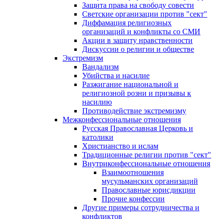
Защита права на свободу совести
Светские организации против "сект"
Диффамация религиозных
организаций и конфликты со СМИ
Акции в защиту нравственности
Дискуссии о религии и обществе
Экстремизм
Вандализм
Убийства и насилие
Разжигание национальной и
религиозной розни и призывы к
насилию
Противодействие экстремизму
Межконфессиональные отношения
Русская Православная Церковь и
католики
Христианство и ислам
Традиционные религии против "сект"
Внутриконфессиональные отношения
Взаимоотношения
мусульманских организаций
Православные юрисдикции
Прочие конфессии
Другие примеры сотрудничества и
конфликтов