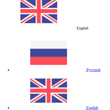
English
Русский
English