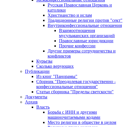
Русская Православная Церковь и
католики
Христианство и ислам
Традиционные религии против "сект"
Внутриконфессиональные отношения
Взаимоотношения
мусульманских организаций
Православные юрисдикции
Прочие конфессии
Другие примеры сотрудничества и
конфликтов
Курьезы
Сколько верующих
Публикации
Из книг "Панорамы"
Сборник "Преодолевая государственно -
конфессиональные отношения"
Статьи сборника "Пределы светскости"
Документы
Архив
Власть
Борьба с ИНН и другими
машиночитаемыми кодами
Место религии в обществе в целом