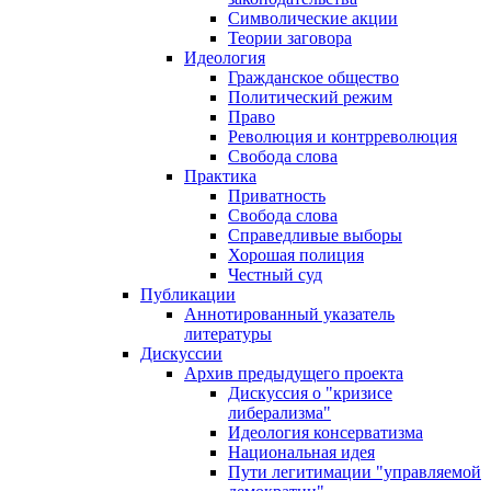
Символические акции
Теории заговора
Идеология
Гражданское общество
Политический режим
Право
Революция и контрреволюция
Свобода слова
Практика
Приватность
Свобода слова
Справедливые выборы
Хорошая полиция
Честный суд
Публикации
Аннотированный указатель
литературы
Дискуссии
Архив предыдущего проекта
Дискуссия о "кризисе
либерализма"
Идеология консерватизма
Национальная идея
Пути легитимации "управляемой