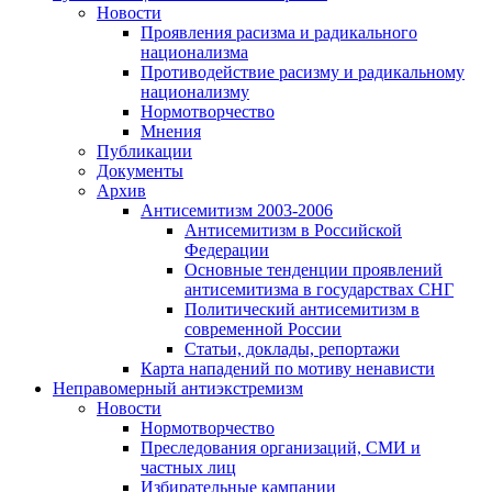
Новости
Проявления расизма и радикального
национализма
Противодействие расизму и радикальному
национализму
Нормотворчество
Мнения
Публикации
Документы
Архив
Антисемитизм 2003-2006
Антисемитизм в Российской
Федерации
Основные тенденции проявлений
антисемитизма в государствах СНГ
Политический антисемитизм в
современной России
Статьи, доклады, репортажи
Карта нападений по мотиву ненависти
Неправомерный антиэкстремизм
Новости
Нормотворчество
Преследования организаций, СМИ и
частных лиц
Избирательные кампании