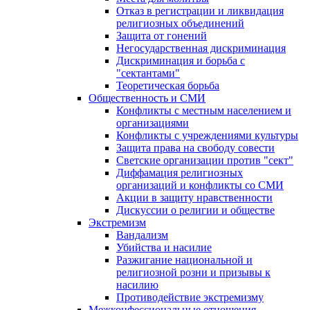
Отказ в регистрации и ликвидация
религиозных объединений
Защита от гонений
Негосударственная дискриминация
Дискриминация и борьба с
"сектантами"
Теоретическая борьба
Общественность и СМИ
Конфликты с местным населением и
организациями
Конфликты с учреждениями культуры
Защита права на свободу совести
Светские организации против "сект"
Диффамация религиозных
организаций и конфликты со СМИ
Акции в защиту нравственности
Дискуссии о религии и обществе
Экстремизм
Вандализм
Убийства и насилие
Разжигание национальной и
религиозной розни и призывы к
насилию
Противодействие экстремизму
Межконфессиональные отношения