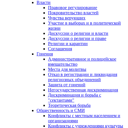
Власти
Правовое регулирование
Покровительство властей
Чувства верующих
Участие в выборах и в политической
жизни
Дискуссии о религии и власти
Дискуссии о религии и праве
Религии и карантин
Соглашения
Гонения
Административное и полицейское
вмешательство
Места для молитвы
Отказ в регистрации и ликвидация
религиозных объединений
Защита от гонений
Негосударственная дискриминация
Дискриминация и борьба с
"сектантами"
Теоретическая борьба
Общественность и СМИ
Конфликты с местным населением и
организациями
Конфликты с учреждениями культуры