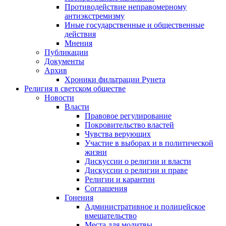
Противодействие неправомерному
антиэкстремизму
Иные государственные и общественные
действия
Мнения
Публикации
Документы
Архив
Хроники фильтрации Рунета
Религия в светском обществе
Новости
Власти
Правовое регулирование
Покровительство властей
Чувства верующих
Участие в выборах и в политической
жизни
Дискуссии о религии и власти
Дискуссии о религии и праве
Религии и карантин
Соглашения
Гонения
Административное и полицейское
вмешательство
Места для молитвы