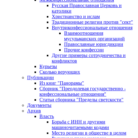
Русская Православная Церковь и
католики
Христианство и ислам
Традиционные религии против "сект"
Внутриконфессиональные отношения
Взаимоотношения
мусульманских организаций
Православные юрисдикции
Прочие конфессии
Другие примеры сотрудничества и
конфликтов
Курьезы
Сколько верующих
Публикации
Из книг "Панорамы"
Сборник "Преодолевая государственно -
конфессиональные отношения"
Статьи сборника "Пределы светскости"
Документы
Архив
Власть
Борьба с ИНН и другими
машиночитаемыми кодами
Место религии в обществе в целом