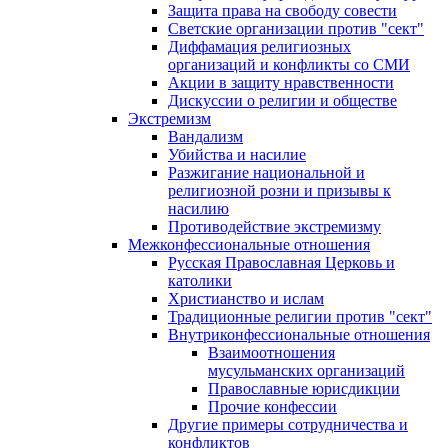
Защита права на свободу совести
Светские организации против "сект"
Диффамация религиозных
организаций и конфликты со СМИ
Акции в защиту нравственности
Дискуссии о религии и обществе
Экстремизм
Вандализм
Убийства и насилие
Разжигание национальной и
религиозной розни и призывы к
насилию
Противодействие экстремизму
Межконфессиональные отношения
Русская Православная Церковь и
католики
Христианство и ислам
Традиционные религии против "сект"
Внутриконфессиональные отношения
Взаимоотношения
мусульманских организаций
Православные юрисдикции
Прочие конфессии
Другие примеры сотрудничества и
конфликтов