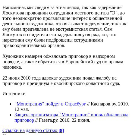
Напомним, мы следим за этим делом, так как задержание
Лоскутова проводили сотрудники местного центра "Э", до
того неоднократно проявлявшие интерес к общественной
деятельности художника, что вызывает недоумение, так как
ему была предъявлена не экстремистская статья. Сам
Лоскутов и свидетели его задержания утверждают, что
наркотики ему были подброшены сотрудниками
правоохранительных органов.
Художник намерен обжаловать приговор в надзорном
порядке, а также обратиться в Европейский суд по правам
человека.
22 июня 2010 года адвокат художника подал жалобу на
приговор в президиум Новосибирского областного суда.
Источники
"Монстрация" пойдет в Страсбург
// Каспаров.ру. 2010.
12 мая.
Защита организатора "Монстрации" вновь обжаловала
приговор
// Газета.ру. 2010. 22 июня.
Ссылки на данную статью
[8]