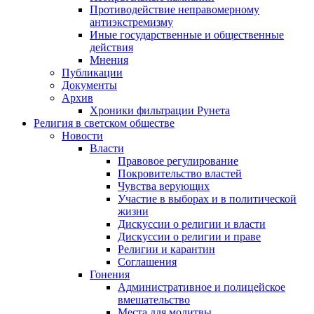
Противодействие неправомерному
антиэкстремизму
Иные государственные и общественные
действия
Мнения
Публикации
Документы
Архив
Хроники фильтрации Рунета
Религия в светском обществе
Новости
Власти
Правовое регулирование
Покровительство властей
Чувства верующих
Участие в выборах и в политической
жизни
Дискуссии о религии и власти
Дискуссии о религии и праве
Религии и карантин
Соглашения
Гонения
Административное и полицейское
вмешательство
Места для молитвы