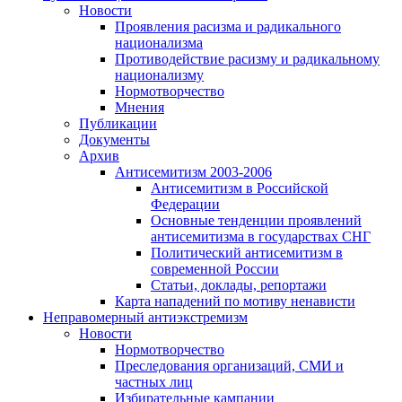
Новости
Проявления расизма и радикального
национализма
Противодействие расизму и радикальному
национализму
Нормотворчество
Мнения
Публикации
Документы
Архив
Антисемитизм 2003-2006
Антисемитизм в Российской
Федерации
Основные тенденции проявлений
антисемитизма в государствах СНГ
Политический антисемитизм в
современной России
Статьи, доклады, репортажи
Карта нападений по мотиву ненависти
Неправомерный антиэкстремизм
Новости
Нормотворчество
Преследования организаций, СМИ и
частных лиц
Избирательные кампании