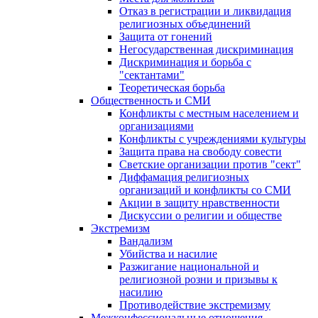
Отказ в регистрации и ликвидация
религиозных объединений
Защита от гонений
Негосударственная дискриминация
Дискриминация и борьба с
"сектантами"
Теоретическая борьба
Общественность и СМИ
Конфликты с местным населением и
организациями
Конфликты с учреждениями культуры
Защита права на свободу совести
Светские организации против "сект"
Диффамация религиозных
организаций и конфликты со СМИ
Акции в защиту нравственности
Дискуссии о религии и обществе
Экстремизм
Вандализм
Убийства и насилие
Разжигание национальной и
религиозной розни и призывы к
насилию
Противодействие экстремизму
Межконфессиональные отношения