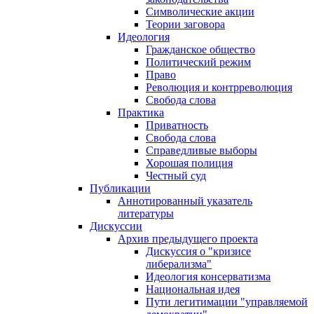
Символические акции
Теории заговора
Идеология
Гражданское общество
Политический режим
Право
Революция и контрреволюция
Свобода слова
Практика
Приватность
Свобода слова
Справедливые выборы
Хорошая полиция
Честный суд
Публикации
Аннотированный указатель
литературы
Дискуссии
Архив предыдущего проекта
Дискуссия о "кризисе
либерализма"
Идеология консерватизма
Национальная идея
Пути легитимации "управляемой