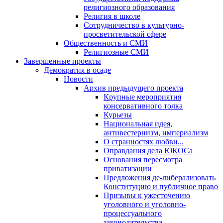
религиозного образования
Религия в школе
Сотрудничество в культурно-
просветительской сфере
Общественность и СМИ
Религиозные СМИ
Завершенные проекты
Демократия в осаде
Новости
Архив предыдущего проекта
Крупные мероприятия
консервативного толка
Курьезы
Национальная идея,
антивестернизм, империализм
О странностях любви...
Оправдания дела ЮКОСа
Основания пересмотра
приватизации
Предложения де-либерализовать
Конституцию и публичное право
Призывы к ужесточению
уголовного и уголовно-
процессуального
законодательства