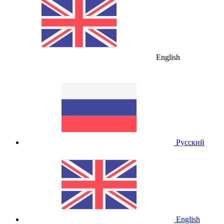
English
Русский
English