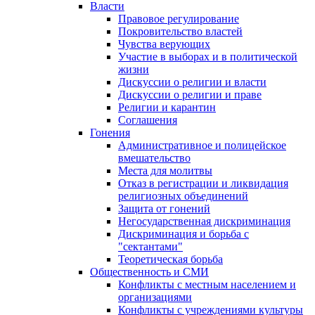
Власти
Правовое регулирование
Покровительство властей
Чувства верующих
Участие в выборах и в политической
жизни
Дискуссии о религии и власти
Дискуссии о религии и праве
Религии и карантин
Соглашения
Гонения
Административное и полицейское
вмешательство
Места для молитвы
Отказ в регистрации и ликвидация
религиозных объединений
Защита от гонений
Негосударственная дискриминация
Дискриминация и борьба с
"сектантами"
Теоретическая борьба
Общественность и СМИ
Конфликты с местным населением и
организациями
Конфликты с учреждениями культуры