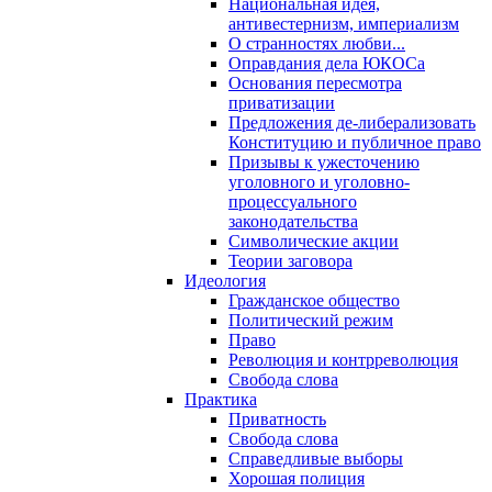
Национальная идея,
антивестернизм, империализм
О странностях любви...
Оправдания дела ЮКОСа
Основания пересмотра
приватизации
Предложения де-либерализовать
Конституцию и публичное право
Призывы к ужесточению
уголовного и уголовно-
процессуального
законодательства
Символические акции
Теории заговора
Идеология
Гражданское общество
Политический режим
Право
Революция и контрреволюция
Свобода слова
Практика
Приватность
Свобода слова
Справедливые выборы
Хорошая полиция