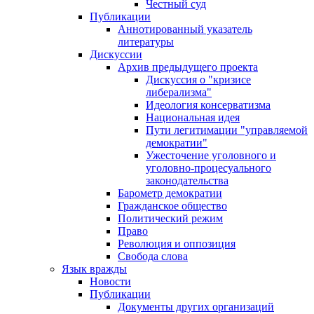
Честный суд
Публикации
Аннотированный указатель
литературы
Дискуссии
Архив предыдущего проекта
Дискуссия о "кризисе
либерализма"
Идеология консерватизма
Национальная идея
Пути легитимации "управляемой
демократии"
Ужесточение уголовного и
уголовно-процесуального
законодательства
Барометр демократии
Гражданское общество
Политический режим
Право
Революция и оппозиция
Свобода слова
Язык вражды
Новости
Публикации
Документы других организаций