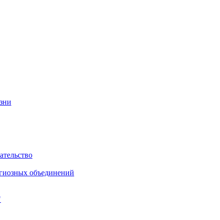
изни
ательство
игиозных объединений
"