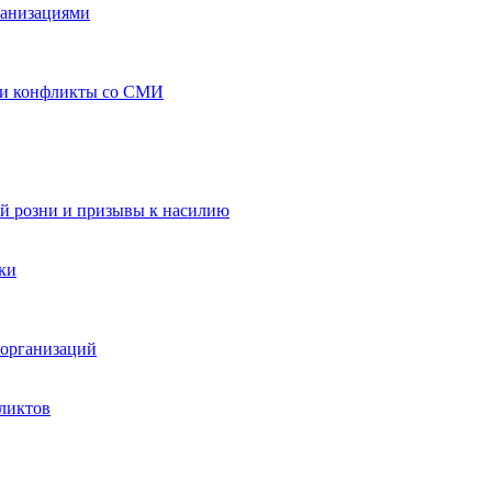
ганизациями
 и конфликты со СМИ
й розни и призывы к насилию
ки
организаций
ликтов