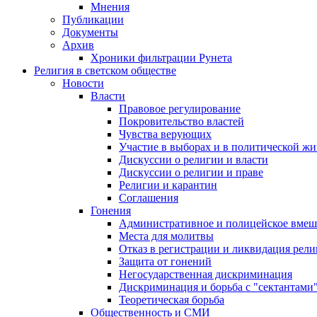
Мнения
Публикации
Документы
Архив
Хроники фильтрации Рунета
Религия в светском обществе
Новости
Власти
Правовое регулирование
Покровительство властей
Чувства верующих
Участие в выборах и в политической ж
Дискуссии о религии и власти
Дискуссии о религии и праве
Религии и карантин
Соглашения
Гонения
Административное и полицейское вмеш
Места для молитвы
Отказ в регистрации и ликвидация рел
Защита от гонений
Негосударственная дискриминация
Дискриминация и борьба с "сектантами
Теоретическая борьба
Общественность и СМИ