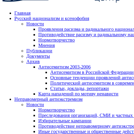
Главная
Русский национализм и ксенофобия
Новости
Проявления расизма и радикального национа
Противодействие расизму и радикальному на
Нормотворчество
Мнения
Публикации
Документы
Архив
Антисемитизм 2003-2006
Антисемитизм в Российской Федерации
Основные тенденции проявлений антис
Политический антисемитизм в совреме
Статьи, доклады, репортажи
Карта нападений по мотиву ненависти
Неправомерный антиэкстремизм
Новости
Нормотворчество
Преследования организаций, СМИ и частных
Избирательные кампании
Противодействие неправомерному антиэкстр
Иные государственные и общественные дейст