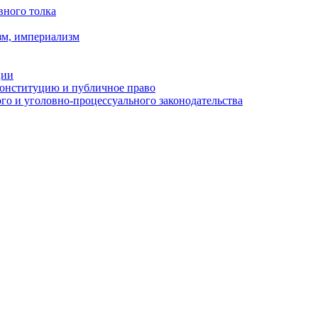
вного толка
зм, империализм
ции
Конституцию и публичное право
о и уголовно-процессуального законодательства