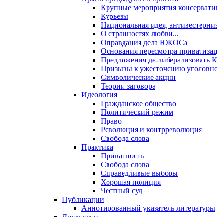
Крупные мероприятия консервати
Курьезы
Национальная идея, антивестерни
О странностях любви...
Оправдания дела ЮКОСа
Основания пересмотра приватиза
Предложения де-либерализовать 
Призывы к ужесточению уголовног
Символические акции
Теории заговора
Идеология
Гражданское общество
Политический режим
Право
Революция и контрреволюция
Свобода слова
Практика
Приватность
Свобода слова
Справедливые выборы
Хорошая полиция
Честный суд
Публикации
Аннотированный указатель литературы
Дискуссии