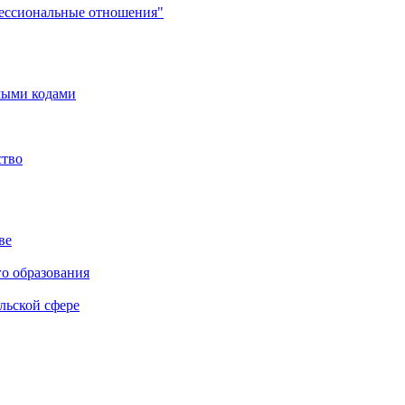
фессиональные отношения"
мыми кодами
ство
ве
го образования
льской сфере