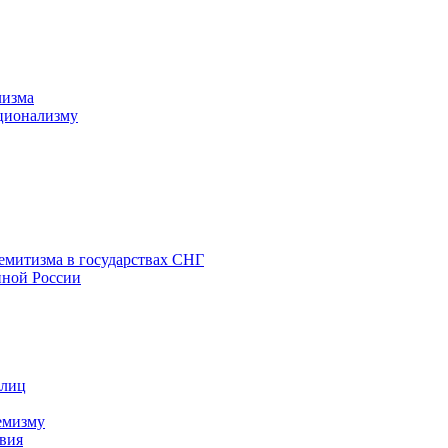
лизма
ционализму
емитизма в государствах СНГ
нной России
 лиц
емизму
вия