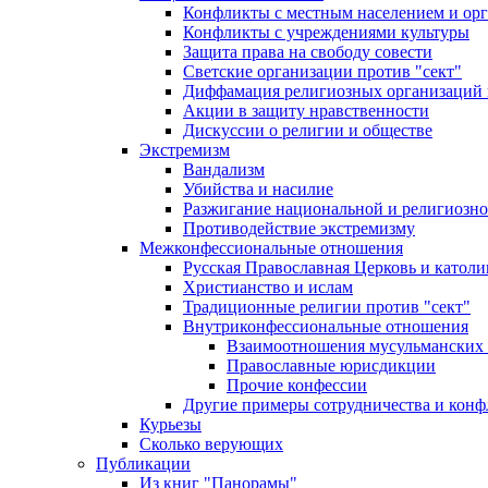
Конфликты с местным населением и ор
Конфликты с учреждениями культуры
Защита права на свободу совести
Светские организации против "сект"
Диффамация религиозных организаций
Акции в защиту нравственности
Дискуссии о религии и обществе
Экстремизм
Вандализм
Убийства и насилие
Разжигание национальной и религиозно
Противодействие экстремизму
Межконфессиональные отношения
Русская Православная Церковь и католи
Христианство и ислам
Традиционные религии против "сект"
Внутриконфессиональные отношения
Взаимоотношения мусульманских 
Православные юрисдикции
Прочие конфессии
Другие примеры сотрудничества и конф
Курьезы
Сколько верующих
Публикации
Из книг "Панорамы"