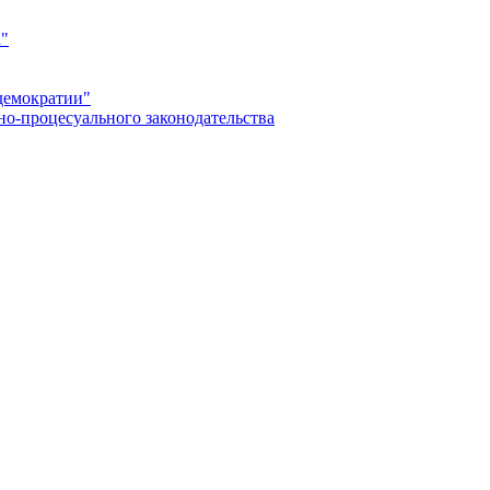
а"
демократии"
но-процесуального законодательства