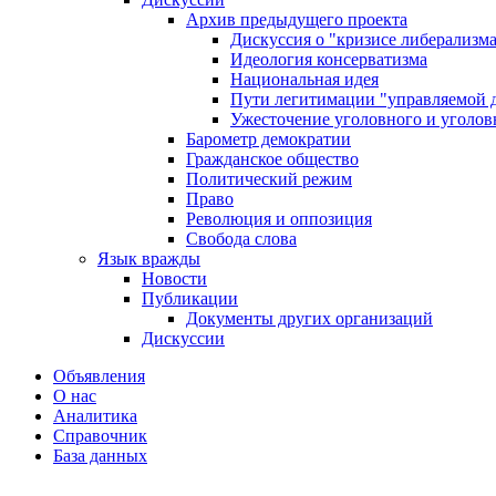
Архив предыдущего проекта
Дискуссия о "кризисе либерализм
Идеология консерватизма
Национальная идея
Пути легитимации "управляемой 
Ужесточение уголовного и уголов
Барометр демократии
Гражданское общество
Политический режим
Право
Революция и оппозиция
Свобода слова
Язык вражды
Новости
Публикации
Документы других организаций
Дискуссии
Объявления
О нас
Аналитика
Справочник
База данных