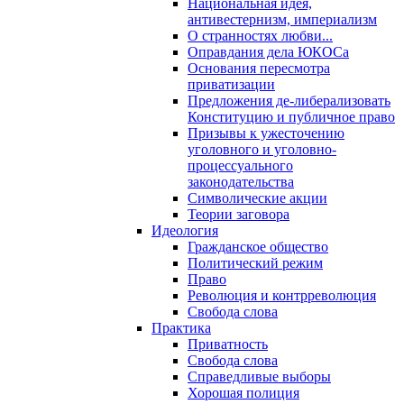
Национальная идея,
антивестернизм, империализм
О странностях любви...
Оправдания дела ЮКОСа
Основания пересмотра
приватизации
Предложения де-либерализовать
Конституцию и публичное право
Призывы к ужесточению
уголовного и уголовно-
процессуального
законодательства
Символические акции
Теории заговора
Идеология
Гражданское общество
Политический режим
Право
Революция и контрреволюция
Свобода слова
Практика
Приватность
Свобода слова
Справедливые выборы
Хорошая полиция