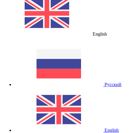
English
Русский
English