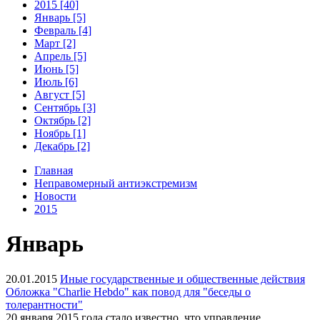
2015 [40]
Январь [5]
Февраль [4]
Март [2]
Апрель [5]
Июнь [5]
Июль [6]
Август [5]
Сентябрь [3]
Октябрь [2]
Ноябрь [1]
Декабрь [2]
Главная
Неправомерный антиэкстремизм
Новости
2015
Январь
20.01.2015
Иные государственные и общественные действия
Обложка "Charlie Hebdo" как повод для "беседы о
толерантности"
20 января 2015 года стало известно, что управление