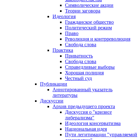
Символические акции
Теории заговора
Идеология
Гражданское общество
Политический режим
Право
Революция и контрреволюция
Свобода слова
Практика
Приватность
Свобода слова
Справедливые выборы
Хорошая полиция
Честный суд
Публикации
Аннотированный указатель
литературы
Дискуссии
Архив предыдущего проекта
Дискуссия о "кризисе
либерализма"
Идеология консерватизма
Национальная идея
Пути легитимации "управляемой