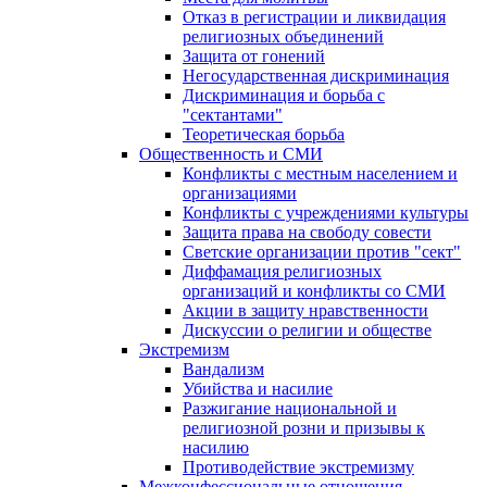
Отказ в регистрации и ликвидация
религиозных объединений
Защита от гонений
Негосударственная дискриминация
Дискриминация и борьба с
"сектантами"
Теоретическая борьба
Общественность и СМИ
Конфликты с местным населением и
организациями
Конфликты с учреждениями культуры
Защита права на свободу совести
Светские организации против "сект"
Диффамация религиозных
организаций и конфликты со СМИ
Акции в защиту нравственности
Дискуссии о религии и обществе
Экстремизм
Вандализм
Убийства и насилие
Разжигание национальной и
религиозной розни и призывы к
насилию
Противодействие экстремизму
Межконфессиональные отношения