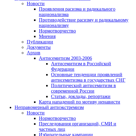
Новости
Проявления расизма и радикального
национализма
Противодействие расизму и радикальному
национализму
Нормотворчество
Мнения
Публикации
Документы
Архив
Антисемитизм 2003-2006
Антисемитизм в Российской
Федерации
Основные тенденции проявлений
антисемитизма в государствах СНГ
Политический антисемитизм в
современной России
Статьи, доклады, репортажи
Карта нападений по мотиву ненависти
Неправомерный антиэкстремизм
Новости
Нормотворчество
Преследования организаций, СМИ и
частных лиц
Избирательные кампании