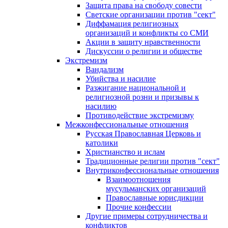
Защита права на свободу совести
Светские организации против "сект"
Диффамация религиозных
организаций и конфликты со СМИ
Акции в защиту нравственности
Дискуссии о религии и обществе
Экстремизм
Вандализм
Убийства и насилие
Разжигание национальной и
религиозной розни и призывы к
насилию
Противодействие экстремизму
Межконфессиональные отношения
Русская Православная Церковь и
католики
Христианство и ислам
Традиционные религии против "сект"
Внутриконфессиональные отношения
Взаимоотношения
мусульманских организаций
Православные юрисдикции
Прочие конфессии
Другие примеры сотрудничества и
конфликтов