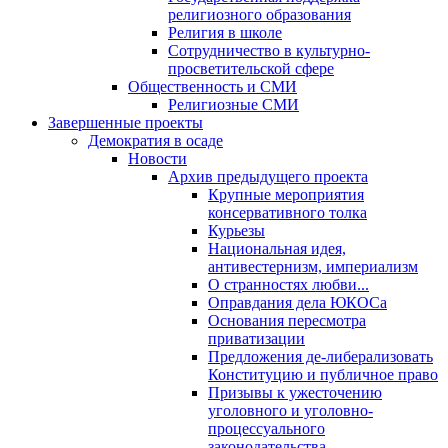
религиозного образования
Религия в школе
Сотрудничество в культурно-
просветительской сфере
Общественность и СМИ
Религиозные СМИ
Завершенные проекты
Демократия в осаде
Новости
Архив предыдущего проекта
Крупные мероприятия
консервативного толка
Курьезы
Национальная идея,
антивестернизм, империализм
О странностях любви...
Оправдания дела ЮКОСа
Основания пересмотра
приватизации
Предложения де-либерализовать
Конституцию и публичное право
Призывы к ужесточению
уголовного и уголовно-
процессуального
законодательства