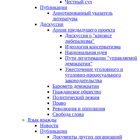
Честный суд
Публикации
Аннотированный указатель
литературы
Дискуссии
Архив предыдущего проекта
Дискуссия о "кризисе
либерализма"
Идеология консерватизма
Национальная идея
Пути легитимации "управляемой
демократии"
Ужесточение уголовного и
уголовно-процесуального
законодательства
Барометр демократии
Гражданское общество
Политический режим
Право
Революция и оппозиция
Свобода слова
Язык вражды
Новости
Публикации
Документы других организаций