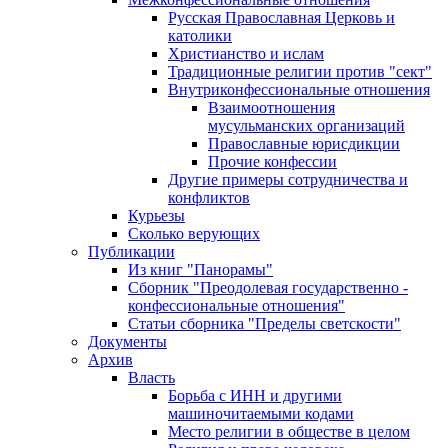
Русская Православная Церковь и
католики
Христианство и ислам
Традиционные религии против "сект"
Внутриконфессиональные отношения
Взаимоотношения
мусульманских организаций
Православные юрисдикции
Прочие конфессии
Другие примеры сотрудничества и
конфликтов
Курьезы
Сколько верующих
Публикации
Из книг "Панорамы"
Сборник "Преодолевая государственно -
конфессиональные отношения"
Статьи сборника "Пределы светскости"
Документы
Архив
Власть
Борьба с ИНН и другими
машиночитаемыми кодами
Место религии в обществе в целом