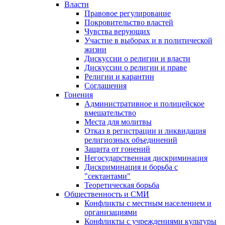
Власти
Правовое регулирование
Покровительство властей
Чувства верующих
Участие в выборах и в политической
жизни
Дискуссии о религии и власти
Дискуссии о религии и праве
Религии и карантин
Соглашения
Гонения
Административное и полицейское
вмешательство
Места для молитвы
Отказ в регистрации и ликвидация
религиозных объединений
Защита от гонений
Негосударственная дискриминация
Дискриминация и борьба с
"сектантами"
Теоретическая борьба
Общественность и СМИ
Конфликты с местным населением и
организациями
Конфликты с учреждениями культуры