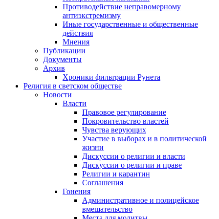
Противодействие неправомерному
антиэкстремизму
Иные государственные и общественные
действия
Мнения
Публикации
Документы
Архив
Хроники фильтрации Рунета
Религия в светском обществе
Новости
Власти
Правовое регулирование
Покровительство властей
Чувства верующих
Участие в выборах и в политической
жизни
Дискуссии о религии и власти
Дискуссии о религии и праве
Религии и карантин
Соглашения
Гонения
Административное и полицейское
вмешательство
Места для молитвы