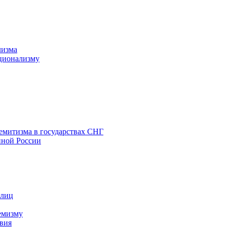
лизма
ционализму
емитизма в государствах СНГ
нной России
 лиц
емизму
вия