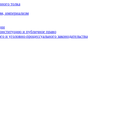
вного толка
зм, империализм
ции
Конституцию и публичное право
о и уголовно-процессуального законодательства