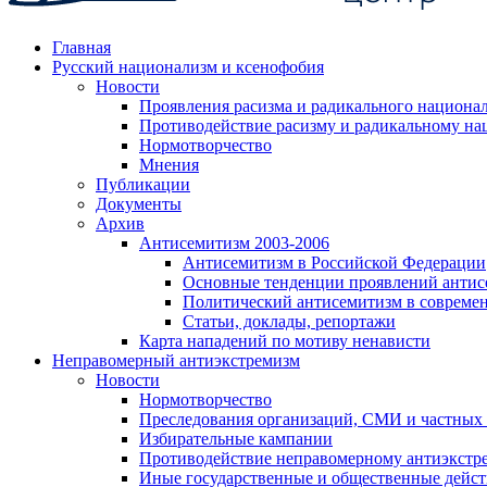
Главная
Русский национализм и ксенофобия
Новости
Проявления расизма и радикального национа
Противодействие расизму и радикальному на
Нормотворчество
Мнения
Публикации
Документы
Архив
Антисемитизм 2003-2006
Антисемитизм в Российской Федерации
Основные тенденции проявлений антис
Политический антисемитизм в совреме
Статьи, доклады, репортажи
Карта нападений по мотиву ненависти
Неправомерный антиэкстремизм
Новости
Нормотворчество
Преследования организаций, СМИ и частных
Избирательные кампании
Противодействие неправомерному антиэкстр
Иные государственные и общественные дейст