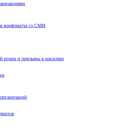
ганизациями
 и конфликты со СМИ
й розни и призывы к насилию
ки
организаций
ликтов