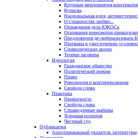
Крупные мероприятия консервати
Курьезы
Национальная идея, антивестерни
О странностях любви...
Оправдания дела ЮКОСа
Основания пересмотра приватиза
Предложения де-либерализовать 
Призывы к ужесточению уголовног
Символические акции
Теории заговора
Идеология
Гражданское общество
Политический режим
Право
Революция и контрреволюция
Свобода слова
Практика
Приватность
Свобода слова
Справедливые выборы
Хорошая полиция
Честный суд
Публикации
Аннотированный указатель литературы
Дискуссии