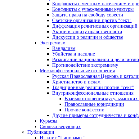
Конфликты с местным населением и ор
Конфликты с учреждениями культуры
Защита права на свободу совести
Светские организации против "сект"
Диффамация религиозных организаций
Акции в защиту нравственности
Дискуссии о религии и обществе
Экстремизм
Вандализм
Убийства и насилие
Разжигание национальной и религиозно
Противодействие экстремизму
Межконфессиональные отношения
Русская Православная Церковь и католи
Христианство и ислам
Традиционные религии против "сект"
Внутриконфессиональные отношения
Взаимоотношения мусульманских 
Православные юрисдикции
Прочие конфессии
Другие примеры сотрудничества и конф
Курьезы
Сколько верующих
Публикации
Из книг "Панорамы"