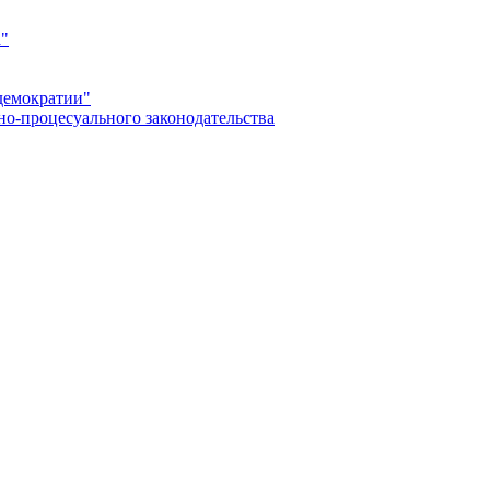
а"
демократии"
но-процесуального законодательства