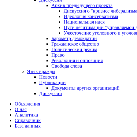
Архив предыдущего проекта
Дискуссия о "кризисе либерализм
Идеология консерватизма
Национальная идея
Пути легитимации "управляемой 
Ужесточение уголовного и уголов
Барометр демократии
Гражданское общество
Политический режим
Право
Революция и оппозиция
Свобода слова
Язык вражды
Новости
Публикации
Документы других организаций
Дискуссии
Объявления
О нас
Аналитика
Справочник
База данных