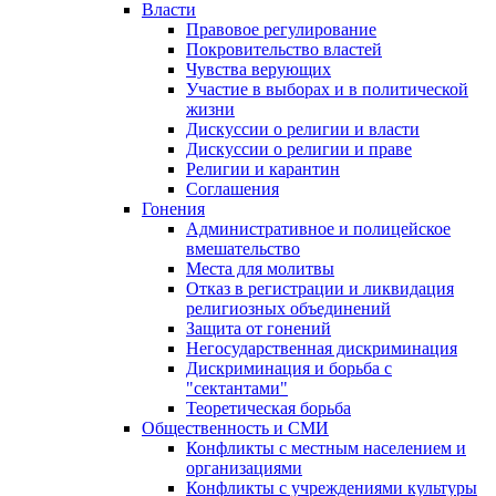
Власти
Правовое регулирование
Покровительство властей
Чувства верующих
Участие в выборах и в политической
жизни
Дискуссии о религии и власти
Дискуссии о религии и праве
Религии и карантин
Соглашения
Гонения
Административное и полицейское
вмешательство
Места для молитвы
Отказ в регистрации и ликвидация
религиозных объединений
Защита от гонений
Негосударственная дискриминация
Дискриминация и борьба с
"сектантами"
Теоретическая борьба
Общественность и СМИ
Конфликты с местным населением и
организациями
Конфликты с учреждениями культуры