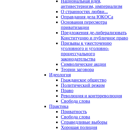
Национальная идея,
антивестернизм, империализм
О странностях любви...
Оправдания дела ЮКОСа
Основания пересмотра
приватизации
Предложения де-либерализовать
Конституцию и публичное право
Призывы к ужесточению
уголовного и уголовно-
процессуального
законодательства
Символические акции
Теории заговора
Идеология
Гражданское общество
Политический режим
Право
Революция и контрреволюция
Свобода слова
Практика
Приватность
Свобода слова
Справедливые выборы
Хорошая полиция