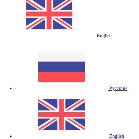
English
Русский
English