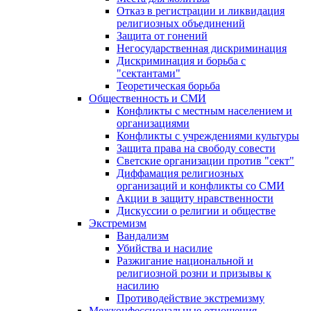
Отказ в регистрации и ликвидация
религиозных объединений
Защита от гонений
Негосударственная дискриминация
Дискриминация и борьба с
"сектантами"
Теоретическая борьба
Общественность и СМИ
Конфликты с местным населением и
организациями
Конфликты с учреждениями культуры
Защита права на свободу совести
Светские организации против "сект"
Диффамация религиозных
организаций и конфликты со СМИ
Акции в защиту нравственности
Дискуссии о религии и обществе
Экстремизм
Вандализм
Убийства и насилие
Разжигание национальной и
религиозной розни и призывы к
насилию
Противодействие экстремизму
Межконфессиональные отношения