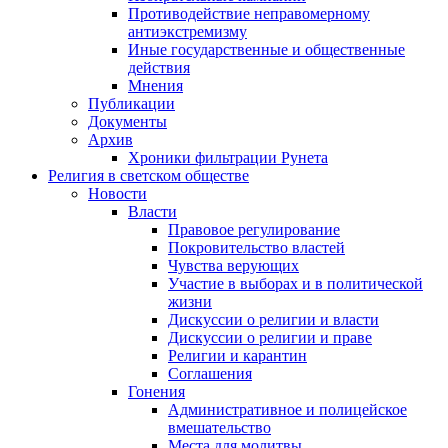
Противодействие неправомерному
антиэкстремизму
Иные государственные и общественные
действия
Мнения
Публикации
Документы
Архив
Хроники фильтрации Рунета
Религия в светском обществе
Новости
Власти
Правовое регулирование
Покровительство властей
Чувства верующих
Участие в выборах и в политической
жизни
Дискуссии о религии и власти
Дискуссии о религии и праве
Религии и карантин
Соглашения
Гонения
Административное и полицейское
вмешательство
Места для молитвы