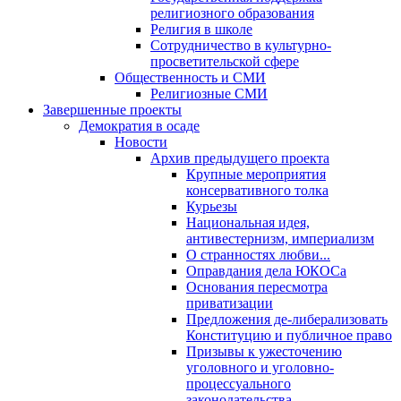
религиозного образования
Религия в школе
Сотрудничество в культурно-
просветительской сфере
Общественность и СМИ
Религиозные СМИ
Завершенные проекты
Демократия в осаде
Новости
Архив предыдущего проекта
Крупные мероприятия
консервативного толка
Курьезы
Национальная идея,
антивестернизм, империализм
О странностях любви...
Оправдания дела ЮКОСа
Основания пересмотра
приватизации
Предложения де-либерализовать
Конституцию и публичное право
Призывы к ужесточению
уголовного и уголовно-
процессуального
законодательства