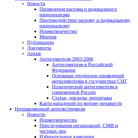
Новости
Проявления расизма и радикального
национализма
Противодействие расизму и радикальному
национализму
Нормотворчество
Мнения
Публикации
Документы
Архив
Антисемитизм 2003-2006
Антисемитизм в Российской
Федерации
Основные тенденции проявлений
антисемитизма в государствах СНГ
Политический антисемитизм в
современной России
Статьи, доклады, репортажи
Карта нападений по мотиву ненависти
Неправомерный антиэкстремизм
Новости
Нормотворчество
Преследования организаций, СМИ и
частных лиц
Избирательные кампании