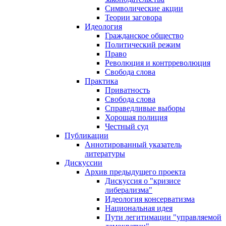
Символические акции
Теории заговора
Идеология
Гражданское общество
Политический режим
Право
Революция и контрреволюция
Свобода слова
Практика
Приватность
Свобода слова
Справедливые выборы
Хорошая полиция
Честный суд
Публикации
Аннотированный указатель
литературы
Дискуссии
Архив предыдущего проекта
Дискуссия о "кризисе
либерализма"
Идеология консерватизма
Национальная идея
Пути легитимации "управляемой