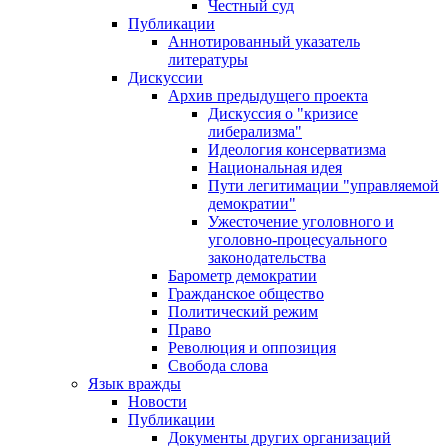
Честный суд
Публикации
Аннотированный указатель
литературы
Дискуссии
Архив предыдущего проекта
Дискуссия о "кризисе
либерализма"
Идеология консерватизма
Национальная идея
Пути легитимации "управляемой
демократии"
Ужесточение уголовного и
уголовно-процесуального
законодательства
Барометр демократии
Гражданское общество
Политический режим
Право
Революция и оппозиция
Свобода слова
Язык вражды
Новости
Публикации
Документы других организаций