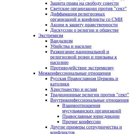
Защита права на свободу совести
Светские организации против "сект"
Диффамация религиозных
организаций и конфликты со СМИ
Акции в защиту нравственности
Дискуссии о религии и обществе
Экстремизм
Вандализм
Убийства и насилие
Разжигание национальной и
религиозной розни и призывы к
насилию
Противодействие экстремизму
Межконфессиональные отношения
Русская Православная Церковь и
католики
Христианство и ислам
Традиционные религии против "сект"
Внутриконфессиональные отношения
Взаимоотношения
мусульманских организаций
Православные юрисдикции
Прочие конфессии
Другие примеры сотрудничества и
конфликтов