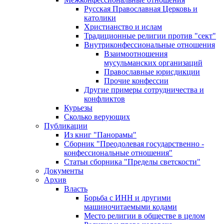
Русская Православная Церковь и
католики
Христианство и ислам
Традиционные религии против "сект"
Внутриконфессиональные отношения
Взаимоотношения
мусульманских организаций
Православные юрисдикции
Прочие конфессии
Другие примеры сотрудничества и
конфликтов
Курьезы
Сколько верующих
Публикации
Из книг "Панорамы"
Сборник "Преодолевая государственно -
конфессиональные отношения"
Статьи сборника "Пределы светскости"
Документы
Архив
Власть
Борьба с ИНН и другими
машиночитаемыми кодами
Место религии в обществе в целом