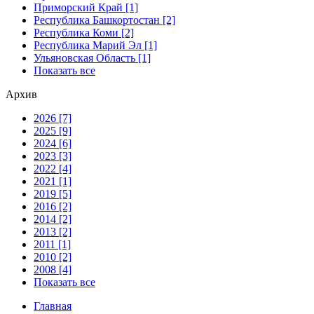
Приморский Край [1]
Республика Башкортостан [2]
Республика Коми [2]
Республика Марий Эл [1]
Ульяновская Область [1]
Показать все
Архив
2026 [7]
2025 [9]
2024 [6]
2023 [3]
2022 [4]
2021 [1]
2019 [5]
2016 [2]
2014 [2]
2013 [2]
2011 [1]
2010 [2]
2008 [4]
Показать все
Главная