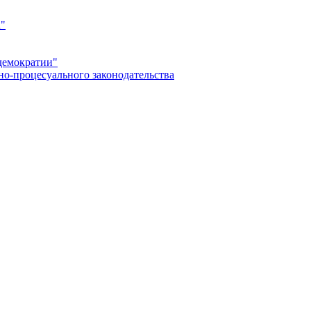
а"
демократии"
но-процесуального законодательства