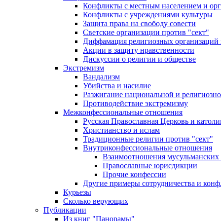
Конфликты с местным населением и ор
Конфликты с учреждениями культуры
Защита права на свободу совести
Светские организации против "сект"
Диффамация религиозных организаций
Акции в защиту нравственности
Дискуссии о религии и обществе
Экстремизм
Вандализм
Убийства и насилие
Разжигание национальной и религиозно
Противодействие экстремизму
Межконфессиональные отношения
Русская Православная Церковь и католи
Христианство и ислам
Традиционные религии против "сект"
Внутриконфессиональные отношения
Взаимоотношения мусульманских 
Православные юрисдикции
Прочие конфессии
Другие примеры сотрудничества и конф
Курьезы
Сколько верующих
Публикации
Из книг "Панорамы"