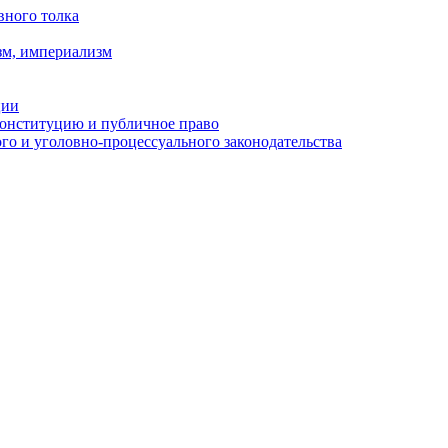
вного толка
зм, империализм
ции
Конституцию и публичное право
о и уголовно-процессуального законодательства