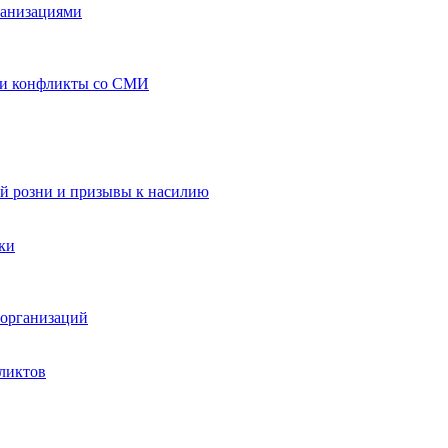
ганизациями
 и конфликты со СМИ
й розни и призывы к насилию
ки
организаций
ликтов