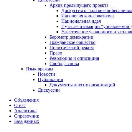
Архив предыдущего проекта
Дискуссия о "кризисе либерализм
Идеология консерватизма
Национальная идея
Пути легитимации "управляемой 
Ужесточение уголовного и уголов
Барометр демократии
Гражданское общество
Политический режим
Право
Революция и оппозиция
Свобода слова
Язык вражды
Новости
Публикации
Документы других организаций
Дискуссии
Объявления
О нас
Аналитика
Справочник
База данных