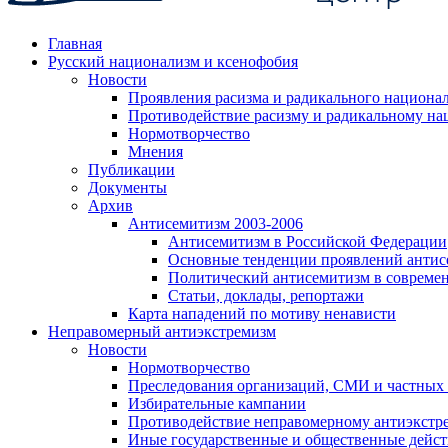
Главная
Русский национализм и ксенофобия
Новости
Проявления расизма и радикального национа
Противодействие расизму и радикальному на
Нормотворчество
Мнения
Публикации
Документы
Архив
Антисемитизм 2003-2006
Антисемитизм в Российской Федерации
Основные тенденции проявлений антис
Политический антисемитизм в совреме
Статьи, доклады, репортажи
Карта нападений по мотиву ненависти
Неправомерный антиэкстремизм
Новости
Нормотворчество
Преследования организаций, СМИ и частных
Избирательные кампании
Противодействие неправомерному антиэкстр
Иные государственные и общественные дейст