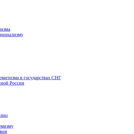
лизма
ционализму
емитизма в государствах СНГ
нной России
 лиц
емизму
вия