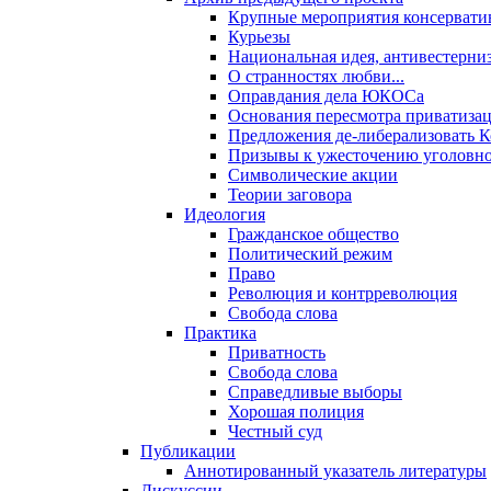
Крупные мероприятия консервати
Курьезы
Национальная идея, антивестерни
О странностях любви...
Оправдания дела ЮКОСа
Основания пересмотра приватиза
Предложения де-либерализовать 
Призывы к ужесточению уголовног
Символические акции
Теории заговора
Идеология
Гражданское общество
Политический режим
Право
Революция и контрреволюция
Свобода слова
Практика
Приватность
Свобода слова
Справедливые выборы
Хорошая полиция
Честный суд
Публикации
Аннотированный указатель литературы
Дискуссии