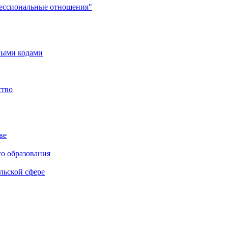
фессиональные отношения"
мыми кодами
ство
ве
го образования
льской сфере