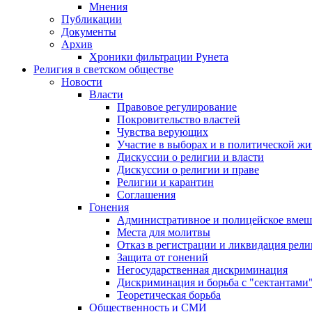
Мнения
Публикации
Документы
Архив
Хроники фильтрации Рунета
Религия в светском обществе
Новости
Власти
Правовое регулирование
Покровительство властей
Чувства верующих
Участие в выборах и в политической ж
Дискуссии о религии и власти
Дискуссии о религии и праве
Религии и карантин
Соглашения
Гонения
Административное и полицейское вмеш
Места для молитвы
Отказ в регистрации и ликвидация рел
Защита от гонений
Негосударственная дискриминация
Дискриминация и борьба с "сектантами
Теоретическая борьба
Общественность и СМИ