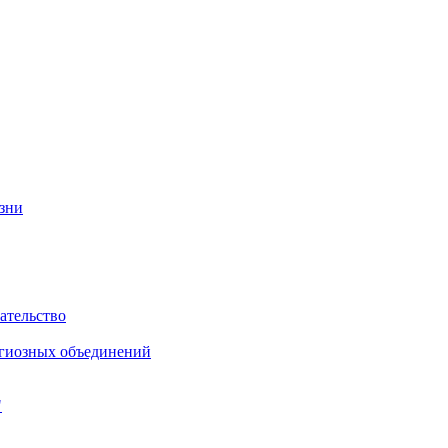
изни
ательство
игиозных объединений
"