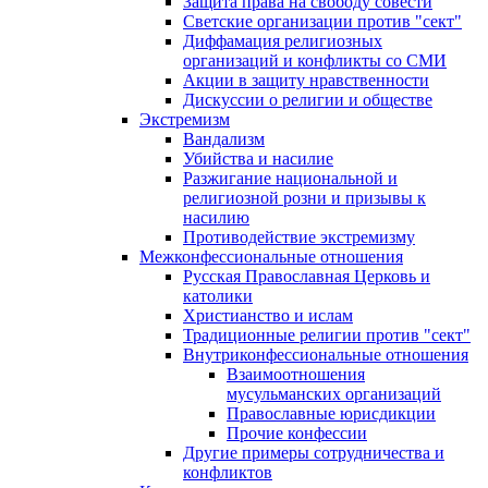
Защита права на свободу совести
Светские организации против "сект"
Диффамация религиозных
организаций и конфликты со СМИ
Акции в защиту нравственности
Дискуссии о религии и обществе
Экстремизм
Вандализм
Убийства и насилие
Разжигание национальной и
религиозной розни и призывы к
насилию
Противодействие экстремизму
Межконфессиональные отношения
Русская Православная Церковь и
католики
Христианство и ислам
Традиционные религии против "сект"
Внутриконфессиональные отношения
Взаимоотношения
мусульманских организаций
Православные юрисдикции
Прочие конфессии
Другие примеры сотрудничества и
конфликтов