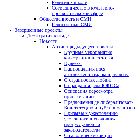
Религия в школе
Сотрудничество в культурно-
просветительской сфере
Общественность и СМИ
Религиозные СМИ
Завершенные проекты
Демократия в осаде
Новости
Архив предыдущего проекта
Крупные мероприятия
консервативного толка
Курьезы
Национальная идея,
антивестернизм, империализм
О странностях любви...
Оправдания дела ЮКОСа
Основания пересмотра
приватизации
Предложения де-либерализовать
Конституцию и публичное право
Призывы к ужесточению
уголовного и уголовно-
процессуального
законодательства
Символические акции