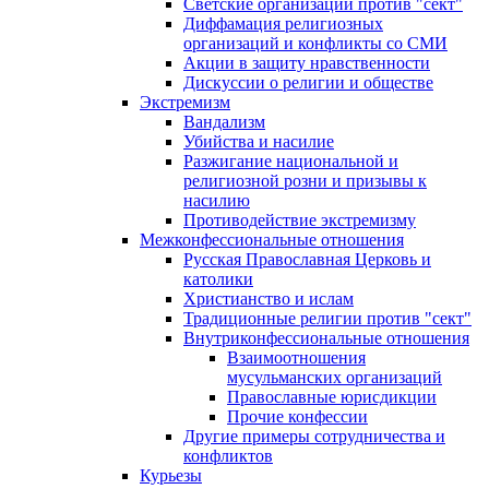
Светские организации против "сект"
Диффамация религиозных
организаций и конфликты со СМИ
Акции в защиту нравственности
Дискуссии о религии и обществе
Экстремизм
Вандализм
Убийства и насилие
Разжигание национальной и
религиозной розни и призывы к
насилию
Противодействие экстремизму
Межконфессиональные отношения
Русская Православная Церковь и
католики
Христианство и ислам
Традиционные религии против "сект"
Внутриконфессиональные отношения
Взаимоотношения
мусульманских организаций
Православные юрисдикции
Прочие конфессии
Другие примеры сотрудничества и
конфликтов
Курьезы