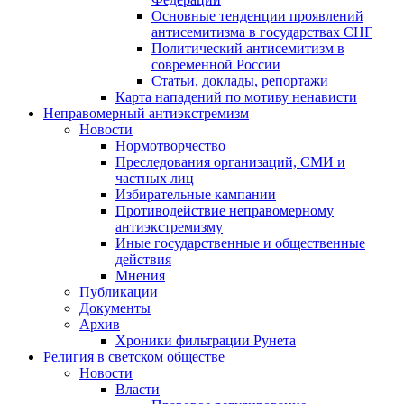
Основные тенденции проявлений
антисемитизма в государствах СНГ
Политический антисемитизм в
современной России
Статьи, доклады, репортажи
Карта нападений по мотиву ненависти
Неправомерный антиэкстремизм
Новости
Нормотворчество
Преследования организаций, СМИ и
частных лиц
Избирательные кампании
Противодействие неправомерному
антиэкстремизму
Иные государственные и общественные
действия
Мнения
Публикации
Документы
Архив
Хроники фильтрации Рунета
Религия в светском обществе
Новости
Власти