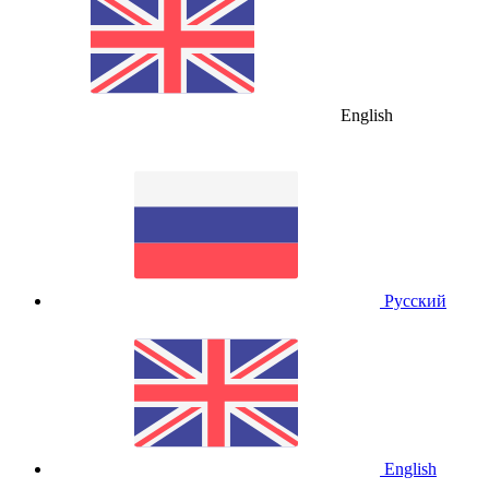
English
Русский
English