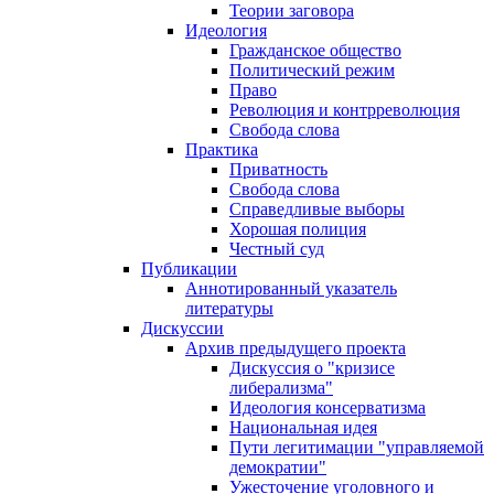
Теории заговора
Идеология
Гражданское общество
Политический режим
Право
Революция и контрреволюция
Свобода слова
Практика
Приватность
Свобода слова
Справедливые выборы
Хорошая полиция
Честный суд
Публикации
Аннотированный указатель
литературы
Дискуссии
Архив предыдущего проекта
Дискуссия о "кризисе
либерализма"
Идеология консерватизма
Национальная идея
Пути легитимации "управляемой
демократии"
Ужесточение уголовного и