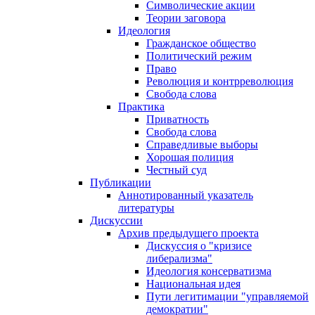
Символические акции
Теории заговора
Идеология
Гражданское общество
Политический режим
Право
Революция и контрреволюция
Свобода слова
Практика
Приватность
Свобода слова
Справедливые выборы
Хорошая полиция
Честный суд
Публикации
Аннотированный указатель
литературы
Дискуссии
Архив предыдущего проекта
Дискуссия о "кризисе
либерализма"
Идеология консерватизма
Национальная идея
Пути легитимации "управляемой
демократии"