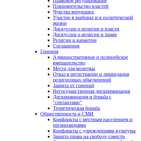
Правовое регулирование
Покровительство властей
Чувства верующих
Участие в выборах и в политической
жизни
Дискуссии о религии и власти
Дискуссии о религии и праве
Религии и карантин
Соглашения
Гонения
Административное и полицейское
вмешательство
Места для молитвы
Отказ в регистрации и ликвидация
религиозных объединений
Защита от гонений
Негосударственная дискриминация
Дискриминация и борьба с
"сектантами"
Теоретическая борьба
Общественность и СМИ
Конфликты с местным населением и
организациями
Конфликты с учреждениями культуры
Защита права на свободу совести