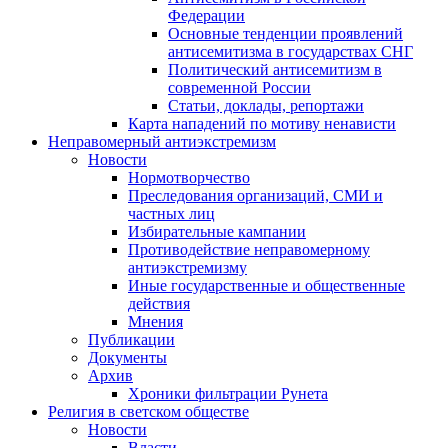
Федерации
Основные тенденции проявлений
антисемитизма в государствах СНГ
Политический антисемитизм в
современной России
Статьи, доклады, репортажи
Карта нападений по мотиву ненависти
Неправомерный антиэкстремизм
Новости
Нормотворчество
Преследования организаций, СМИ и
частных лиц
Избирательные кампании
Противодействие неправомерному
антиэкстремизму
Иные государственные и общественные
действия
Мнения
Публикации
Документы
Архив
Хроники фильтрации Рунета
Религия в светском обществе
Новости
Власти