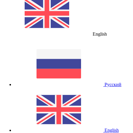
English
Русский
English