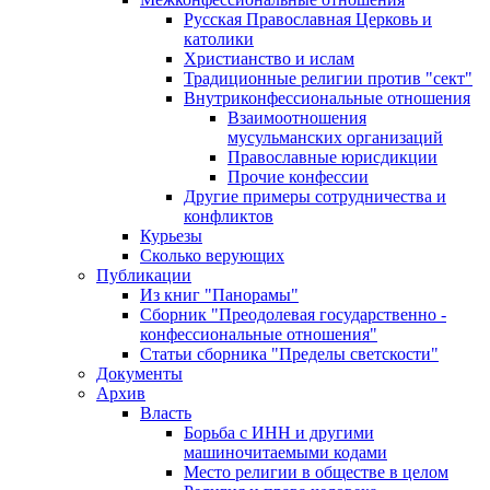
Русская Православная Церковь и
католики
Христианство и ислам
Традиционные религии против "сект"
Внутриконфессиональные отношения
Взаимоотношения
мусульманских организаций
Православные юрисдикции
Прочие конфессии
Другие примеры сотрудничества и
конфликтов
Курьезы
Сколько верующих
Публикации
Из книг "Панорамы"
Сборник "Преодолевая государственно -
конфессиональные отношения"
Статьи сборника "Пределы светскости"
Документы
Архив
Власть
Борьба с ИНН и другими
машиночитаемыми кодами
Место религии в обществе в целом