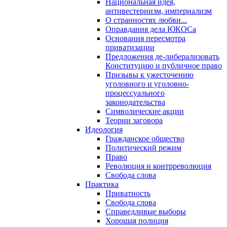
Национальная идея,
антивестернизм, империализм
О странностях любви...
Оправдания дела ЮКОСа
Основания пересмотра
приватизации
Предложения де-либерализовать
Конституцию и публичное право
Призывы к ужесточению
уголовного и уголовно-
процессуального
законодательства
Символические акции
Теории заговора
Идеология
Гражданское общество
Политический режим
Право
Революция и контрреволюция
Свобода слова
Практика
Приватность
Свобода слова
Справедливые выборы
Хорошая полиция