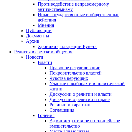
Противодействие неправомерному
антиэкстремизму
Иные государственные и общественные
действия
Мнения
Публикации
Документы
Архив
Хроники фильтрации Рунета
Религия в светском обществе
Новости
Власти
Правовое регулирование
Покровительство властей
Чувства верующих
Участие в выборах и в политической
жизни
Дискуссии о религии и власти
Дискуссии о религии и праве
Религии и карантин
Соглашения
Гонения
Административное и полицейское
вмешательство
Места для молитвы