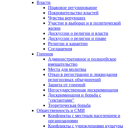
Власти
Правовое регулирование
Покровительство властей
Чувства верующих
Участие в выборах и в политической
жизни
Дискуссии о религии и власти
Дискуссии о религии и праве
Религии и карантин
Соглашения
Гонения
Административное и полицейское
вмешательство
Места для молитвы
Отказ в регистрации и ликвидация
религиозных объединений
Защита от гонений
Негосударственная дискриминация
Дискриминация и борьба с
"сектантами"
Теоретическая борьба
Общественность и СМИ
Конфликты с местным населением и
организациями
Конфликты с учреждениями культуры