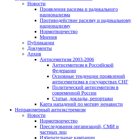
Новости
Проявления расизма и радикального
национализма
Противодействие расизму и радикальному
национализму
Нормотворчество
Мнения
Публикации
Документы
Архив
Антисемитизм 2003-2006
Антисемитизм в Российской
Федерации
Основные тенденции проявлений
антисемитизма в государствах СНГ
Политический антисемитизм в
современной России
Статьи, доклады, репортажи
Карта нападений по мотиву ненависти
Неправомерный антиэкстремизм
Новости
Нормотворчество
Преследования организаций, СМИ и
частных лиц
Избирательные кампании