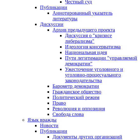
Честный суд
Публикации
Аннотированный указатель
литературы
Дискуссии
Архив предыдущего проекта
Дискуссия о "кризисе
либерализма"
Идеология консерватизма
Национальная идея
Пути легитимации "управляемой
демократии"
Ужесточение уголовного и
уголовно-процесуального
законодательства
Барометр демократии
Гражданское общество
Политический режим
Право
Революция и оппозиция
Свобода слова
Язык вражды
Новости
Публикации
Документы других организаций