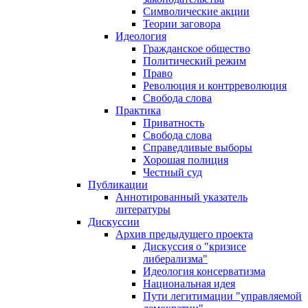
Символические акции
Теории заговора
Идеология
Гражданское общество
Политический режим
Право
Революция и контрреволюция
Свобода слова
Практика
Приватность
Свобода слова
Справедливые выборы
Хорошая полиция
Честный суд
Публикации
Аннотированный указатель
литературы
Дискуссии
Архив предыдущего проекта
Дискуссия о "кризисе
либерализма"
Идеология консерватизма
Национальная идея
Пути легитимации "управляемой