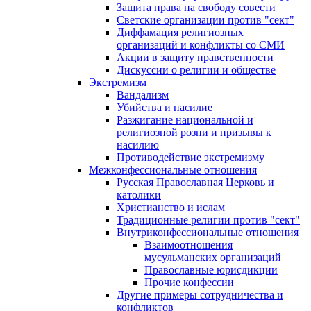
Защита права на свободу совести
Светские организации против "сект"
Диффамация религиозных
организаций и конфликты со СМИ
Акции в защиту нравственности
Дискуссии о религии и обществе
Экстремизм
Вандализм
Убийства и насилие
Разжигание национальной и
религиозной розни и призывы к
насилию
Противодействие экстремизму
Межконфессиональные отношения
Русская Православная Церковь и
католики
Христианство и ислам
Традиционные религии против "сект"
Внутриконфессиональные отношения
Взаимоотношения
мусульманских организаций
Православные юрисдикции
Прочие конфессии
Другие примеры сотрудничества и
конфликтов