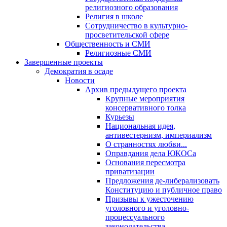
религиозного образования
Религия в школе
Сотрудничество в культурно-
просветительской сфере
Общественность и СМИ
Религиозные СМИ
Завершенные проекты
Демократия в осаде
Новости
Архив предыдущего проекта
Крупные мероприятия
консервативного толка
Курьезы
Национальная идея,
антивестернизм, империализм
О странностях любви...
Оправдания дела ЮКОСа
Основания пересмотра
приватизации
Предложения де-либерализовать
Конституцию и публичное право
Призывы к ужесточению
уголовного и уголовно-
процессуального
законодательства