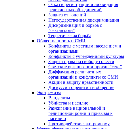
Отказ в регистрации и ликвидация
религиозных объединений
Защита от гонений
Негосударственная дискриминация
Дискриминация и борьба с
"сектантами"
Теоретическая борьба
Общественность и СМИ
Конфликты с местным населением и
организациями
Конфликты с учреждениями культуры
Защита права на свободу совести
Светские организации против "сект"
Диффамация религиозных
организаций и конфликты со СМИ
Акции в защиту нравственности
Дискуссии о религии и обществе
Экстремизм
Вандализм
Убийства и насилие
Разжигание национальной и
религиозной розни и призывы к
насилию
Противодействие экстремизму
Межконфессиональные отношения