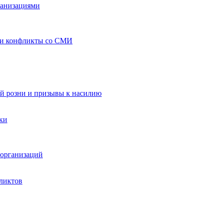
ганизациями
 и конфликты со СМИ
й розни и призывы к насилию
ки
организаций
ликтов