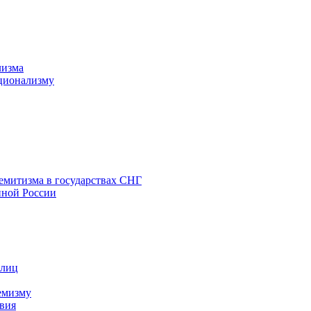
лизма
ционализму
емитизма в государствах СНГ
нной России
 лиц
емизму
вия