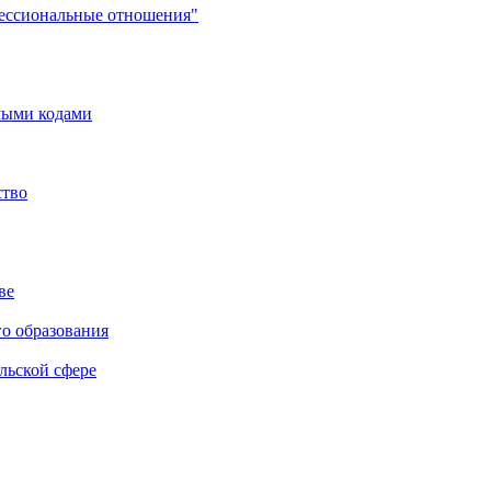
фессиональные отношения"
мыми кодами
ство
ве
го образования
льской сфере