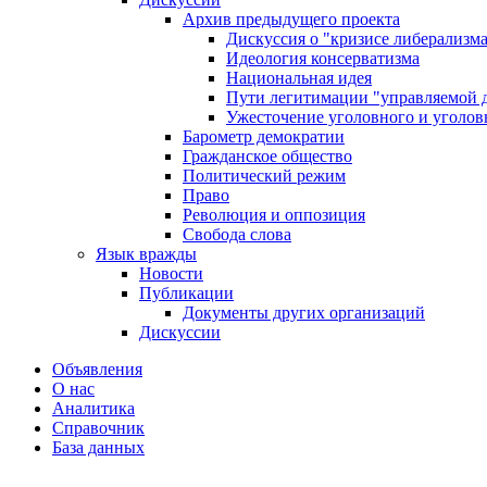
Архив предыдущего проекта
Дискуссия о "кризисе либерализм
Идеология консерватизма
Национальная идея
Пути легитимации "управляемой 
Ужесточение уголовного и уголов
Барометр демократии
Гражданское общество
Политический режим
Право
Революция и оппозиция
Свобода слова
Язык вражды
Новости
Публикации
Документы других организаций
Дискуссии
Объявления
О нас
Аналитика
Справочник
База данных