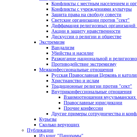
Конфликты с местным населением и ор
Конфликты с учреждениями культуры
Защита права на свободу совести
Светские организации против "сект"
Диффамация религиозных организаций
Акции в защиту нравственности
Дискуссии о религии и обществе
Экстремизм
Вандализм
Убийства и насилие
Разжигание национальной и религиозно
Противодействие экстремизму
Межконфессиональные отношения
Русская Православная Церковь и католи
Христианство и ислам
Традиционные религии против "сект"
Внутриконфессиональные отношения
Взаимоотношения мусульманских 
Православные юрисдикции
Прочие конфессии
Другие примеры сотрудничества и конф
Курьезы
Сколько верующих
Публикации
Из книг "Панорамы"