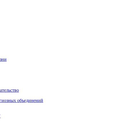
изни
ательство
игиозных объединений
"