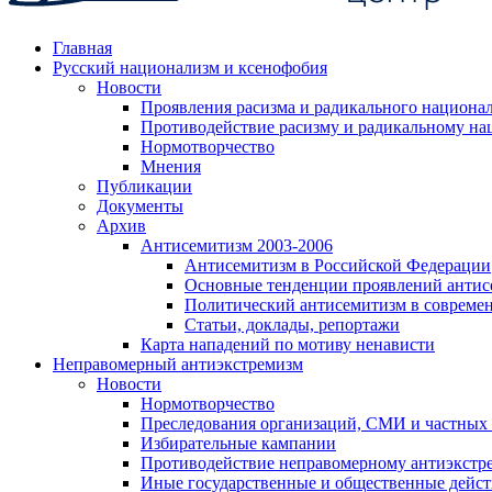
Главная
Русский национализм и ксенофобия
Новости
Проявления расизма и радикального национа
Противодействие расизму и радикальному на
Нормотворчество
Мнения
Публикации
Документы
Архив
Антисемитизм 2003-2006
Антисемитизм в Российской Федерации
Основные тенденции проявлений антис
Политический антисемитизм в совреме
Статьи, доклады, репортажи
Карта нападений по мотиву ненависти
Неправомерный антиэкстремизм
Новости
Нормотворчество
Преследования организаций, СМИ и частных
Избирательные кампании
Противодействие неправомерному антиэкстр
Иные государственные и общественные дейст