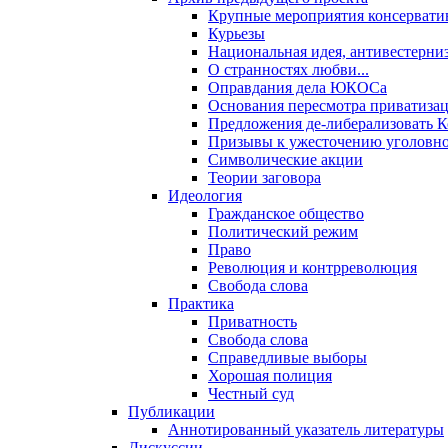
Крупные мероприятия консервати
Курьезы
Национальная идея, антивестерни
О странностях любви...
Оправдания дела ЮКОСа
Основания пересмотра приватиза
Предложения де-либерализовать 
Призывы к ужесточению уголовног
Символические акции
Теории заговора
Идеология
Гражданское общество
Политический режим
Право
Революция и контрреволюция
Свобода слова
Практика
Приватность
Свобода слова
Справедливые выборы
Хорошая полиция
Честный суд
Публикации
Аннотированный указатель литературы
Дискуссии