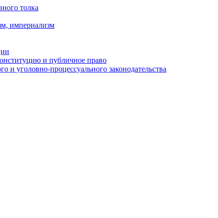
вного толка
зм, империализм
ции
Конституцию и публичное право
о и уголовно-процессуального законодательства