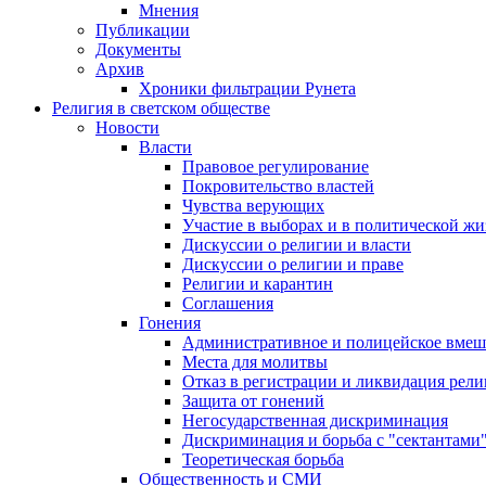
Мнения
Публикации
Документы
Архив
Хроники фильтрации Рунета
Религия в светском обществе
Новости
Власти
Правовое регулирование
Покровительство властей
Чувства верующих
Участие в выборах и в политической ж
Дискуссии о религии и власти
Дискуссии о религии и праве
Религии и карантин
Соглашения
Гонения
Административное и полицейское вмеш
Места для молитвы
Отказ в регистрации и ликвидация рел
Защита от гонений
Негосударственная дискриминация
Дискриминация и борьба с "сектантами
Теоретическая борьба
Общественность и СМИ