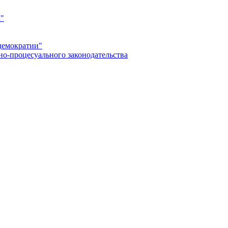
а"
демократии"
но-процесуального законодательства