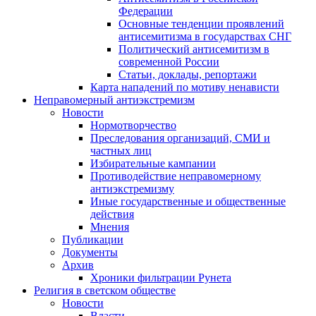
Федерации
Основные тенденции проявлений
антисемитизма в государствах СНГ
Политический антисемитизм в
современной России
Статьи, доклады, репортажи
Карта нападений по мотиву ненависти
Неправомерный антиэкстремизм
Новости
Нормотворчество
Преследования организаций, СМИ и
частных лиц
Избирательные кампании
Противодействие неправомерному
антиэкстремизму
Иные государственные и общественные
действия
Мнения
Публикации
Документы
Архив
Хроники фильтрации Рунета
Религия в светском обществе
Новости
Власти