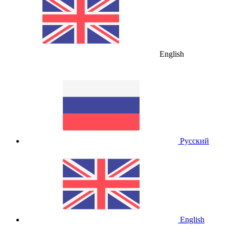
English
Русский
English