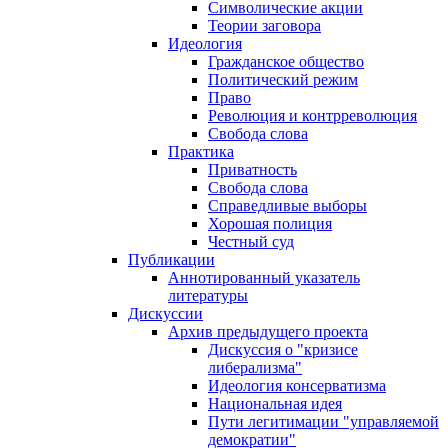
Символические акции
Теории заговора
Идеология
Гражданское общество
Политический режим
Право
Революция и контрреволюция
Свобода слова
Практика
Приватность
Свобода слова
Справедливые выборы
Хорошая полиция
Честный суд
Публикации
Аннотированный указатель
литературы
Дискуссии
Архив предыдущего проекта
Дискуссия о "кризисе
либерализма"
Идеология консерватизма
Национальная идея
Пути легитимации "управляемой
демократии"