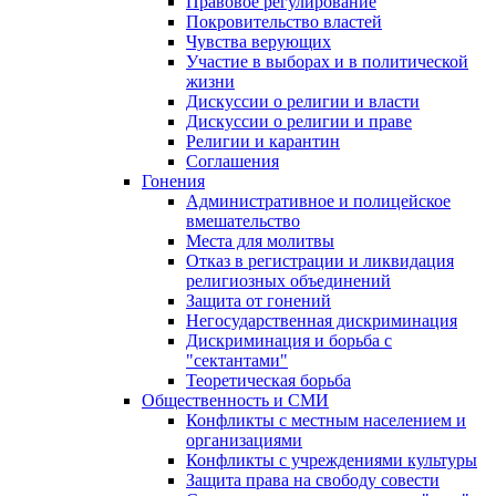
Правовое регулирование
Покровительство властей
Чувства верующих
Участие в выборах и в политической
жизни
Дискуссии о религии и власти
Дискуссии о религии и праве
Религии и карантин
Соглашения
Гонения
Административное и полицейское
вмешательство
Места для молитвы
Отказ в регистрации и ликвидация
религиозных объединений
Защита от гонений
Негосударственная дискриминация
Дискриминация и борьба с
"сектантами"
Теоретическая борьба
Общественность и СМИ
Конфликты с местным населением и
организациями
Конфликты с учреждениями культуры
Защита права на свободу совести