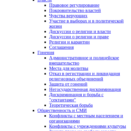
Правовое регулирование
Покровительство властей
Чувства верующих
Участие в выборах и в политической
жизни
Дискуссии о религии и власти
Дискуссии о религии и праве
Религии и карантин
Соглашения
Гонения
Административное и полицейское
вмешательство
Места для молитвы
Отказ в регистрации и ликвидация
религиозных объединений
Защита от гонений
Негосударственная дискриминация
Дискриминация и борьба с
"сектантами"
Теоретическая борьба
Общественность и СМИ
Конфликты с местным населением и
организациями
Конфликты с учреждениями культуры