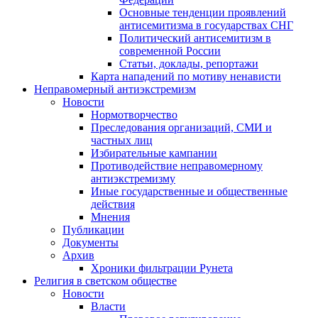
Основные тенденции проявлений
антисемитизма в государствах СНГ
Политический антисемитизм в
современной России
Статьи, доклады, репортажи
Карта нападений по мотиву ненависти
Неправомерный антиэкстремизм
Новости
Нормотворчество
Преследования организаций, СМИ и
частных лиц
Избирательные кампании
Противодействие неправомерному
антиэкстремизму
Иные государственные и общественные
действия
Мнения
Публикации
Документы
Архив
Хроники фильтрации Рунета
Религия в светском обществе
Новости
Власти