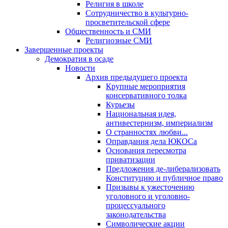
Религия в школе
Сотрудничество в культурно-
просветительской сфере
Общественность и СМИ
Религиозные СМИ
Завершенные проекты
Демократия в осаде
Новости
Архив предыдущего проекта
Крупные мероприятия
консервативного толка
Курьезы
Национальная идея,
антивестернизм, империализм
О странностях любви...
Оправдания дела ЮКОСа
Основания пересмотра
приватизации
Предложения де-либерализовать
Конституцию и публичное право
Призывы к ужесточению
уголовного и уголовно-
процессуального
законодательства
Символические акции