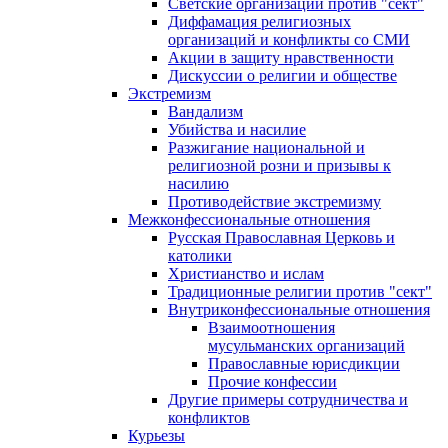
Светские организации против "сект"
Диффамация религиозных
организаций и конфликты со СМИ
Акции в защиту нравственности
Дискуссии о религии и обществе
Экстремизм
Вандализм
Убийства и насилие
Разжигание национальной и
религиозной розни и призывы к
насилию
Противодействие экстремизму
Межконфессиональные отношения
Русская Православная Церковь и
католики
Христианство и ислам
Традиционные религии против "сект"
Внутриконфессиональные отношения
Взаимоотношения
мусульманских организаций
Православные юрисдикции
Прочие конфессии
Другие примеры сотрудничества и
конфликтов
Курьезы