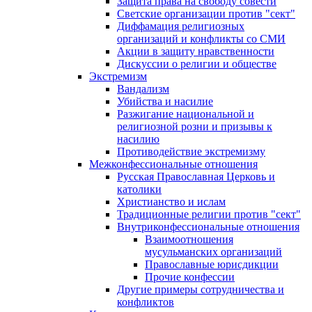
Защита права на свободу совести
Светские организации против "сект"
Диффамация религиозных
организаций и конфликты со СМИ
Акции в защиту нравственности
Дискуссии о религии и обществе
Экстремизм
Вандализм
Убийства и насилие
Разжигание национальной и
религиозной розни и призывы к
насилию
Противодействие экстремизму
Межконфессиональные отношения
Русская Православная Церковь и
католики
Христианство и ислам
Традиционные религии против "сект"
Внутриконфессиональные отношения
Взаимоотношения
мусульманских организаций
Православные юрисдикции
Прочие конфессии
Другие примеры сотрудничества и
конфликтов