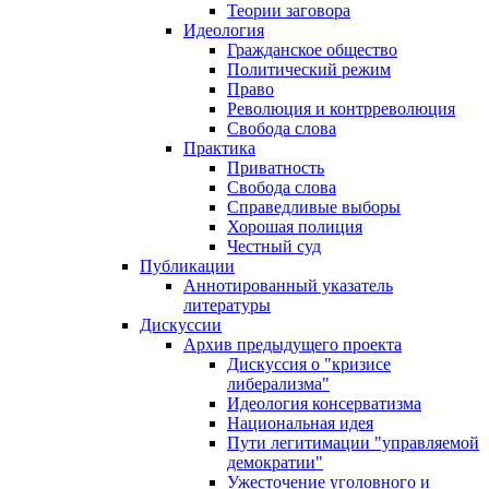
Теории заговора
Идеология
Гражданское общество
Политический режим
Право
Революция и контрреволюция
Свобода слова
Практика
Приватность
Свобода слова
Справедливые выборы
Хорошая полиция
Честный суд
Публикации
Аннотированный указатель
литературы
Дискуссии
Архив предыдущего проекта
Дискуссия о "кризисе
либерализма"
Идеология консерватизма
Национальная идея
Пути легитимации "управляемой
демократии"
Ужесточение уголовного и