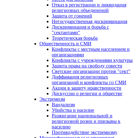
Отказ в регистрации и ликвидация
религиозных объединений
Защита от гонений
Негосударственная дискриминация
Дискриминация и борьба с
"сектантами"
Теоретическая борьба
Общественность и СМИ
Конфликты с местным населением и
организациями
Конфликты с учреждениями культуры
Защита права на свободу совести
Светские организации против "сект"
Диффамация религиозных
организаций и конфликты со СМИ
Акции в защиту нравственности
Дискуссии о религии и обществе
Экстремизм
Вандализм
Убийства и насилие
Разжигание национальной и
религиозной розни и призывы к
насилию
Противодействие экстремизму
Межконфессиональные отношения