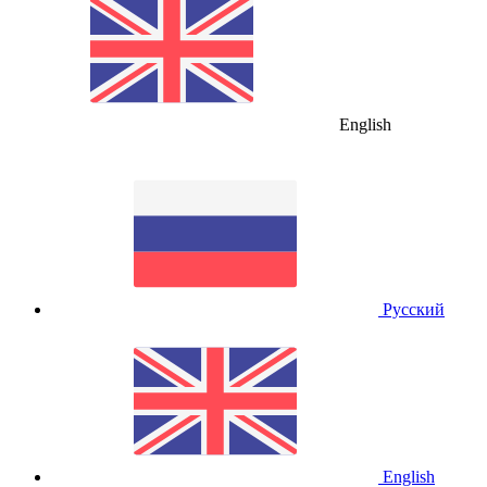
English
Русский
English