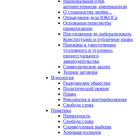
Национальная идея,
антивестернизм, империализм
О странностях любви...
Оправдания дела ЮКОСа
Основания пересмотра
приватизации
Предложения де-либерализовать
Конституцию и публичное право
Призывы к ужесточению
уголовного и уголовно-
процессуального
законодательства
Символические акции
Теории заговора
Идеология
Гражданское общество
Политический режим
Право
Революция и контрреволюция
Свобода слова
Практика
Приватность
Свобода слова
Справедливые выборы
Хорошая полиция