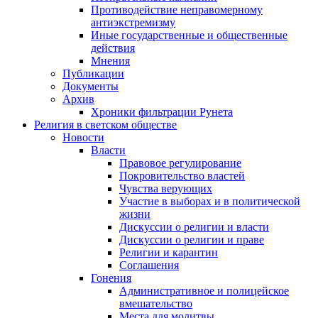
Противодействие неправомерному
антиэкстремизму
Иные государственные и общественные
действия
Мнения
Публикации
Документы
Архив
Хроники фильтрации Рунета
Религия в светском обществе
Новости
Власти
Правовое регулирование
Покровительство властей
Чувства верующих
Участие в выборах и в политической
жизни
Дискуссии о религии и власти
Дискуссии о религии и праве
Религии и карантин
Соглашения
Гонения
Административное и полицейское
вмешательство
Места для молитвы