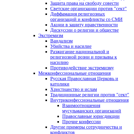
Защита права на свободу совести
Светские организации против "сект"
Диффамация религиозных
организаций и конфликты со СМИ
Акции в защиту нравственности
Дискуссии о религии и обществе
Экстремизм
Вандализм
Убийства и насилие
Разжигание национальной и
религиозной розни и призывы к
насилию
Противодействие экстремизму
Межконфессиональные отношения
Русская Православная Церковь и
католики
Христианство и ислам
Традиционные религии против "сект"
Внутриконфессиональные отношения
Взаимоотношения
мусульманских организаций
Православные юрисдикции
Прочие конфессии
Другие примеры сотрудничества и
конфликтов