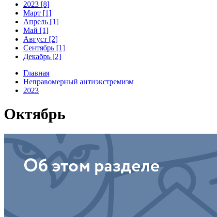
2023 [8]
Март [1]
Апрель [1]
Май [1]
Август [2]
Сентябрь [1]
Декабрь [2]
Главная
Неправомерный антиэкстремизм
2023
Октябрь