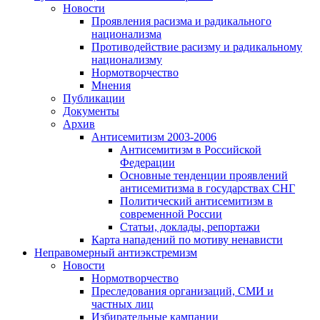
Новости
Проявления расизма и радикального
национализма
Противодействие расизму и радикальному
национализму
Нормотворчество
Мнения
Публикации
Документы
Архив
Антисемитизм 2003-2006
Антисемитизм в Российской
Федерации
Основные тенденции проявлений
антисемитизма в государствах СНГ
Политический антисемитизм в
современной России
Статьи, доклады, репортажи
Карта нападений по мотиву ненависти
Неправомерный антиэкстремизм
Новости
Нормотворчество
Преследования организаций, СМИ и
частных лиц
Избирательные кампании