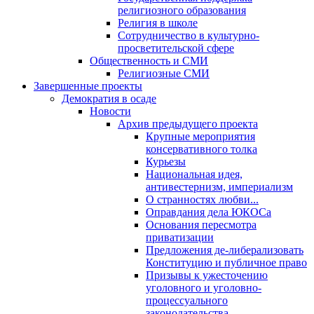
религиозного образования
Религия в школе
Сотрудничество в культурно-
просветительской сфере
Общественность и СМИ
Религиозные СМИ
Завершенные проекты
Демократия в осаде
Новости
Архив предыдущего проекта
Крупные мероприятия
консервативного толка
Курьезы
Национальная идея,
антивестернизм, империализм
О странностях любви...
Оправдания дела ЮКОСа
Основания пересмотра
приватизации
Предложения де-либерализовать
Конституцию и публичное право
Призывы к ужесточению
уголовного и уголовно-
процессуального
законодательства