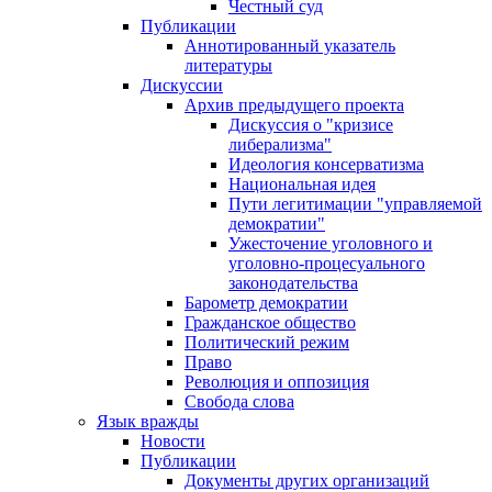
Честный суд
Публикации
Аннотированный указатель
литературы
Дискуссии
Архив предыдущего проекта
Дискуссия о "кризисе
либерализма"
Идеология консерватизма
Национальная идея
Пути легитимации "управляемой
демократии"
Ужесточение уголовного и
уголовно-процесуального
законодательства
Барометр демократии
Гражданское общество
Политический режим
Право
Революция и оппозиция
Свобода слова
Язык вражды
Новости
Публикации
Документы других организаций