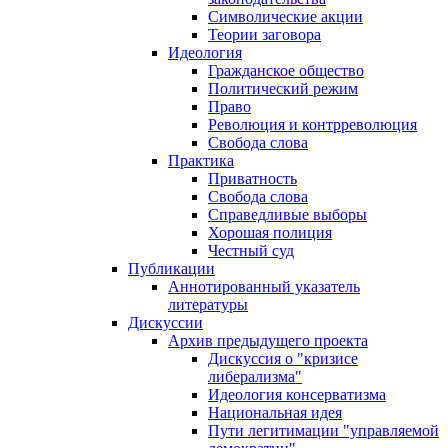
Символические акции
Теории заговора
Идеология
Гражданское общество
Политический режим
Право
Революция и контрреволюция
Свобода слова
Практика
Приватность
Свобода слова
Справедливые выборы
Хорошая полиция
Честный суд
Публикации
Аннотированный указатель
литературы
Дискуссии
Архив предыдущего проекта
Дискуссия о "кризисе
либерализма"
Идеология консерватизма
Национальная идея
Пути легитимации "управляемой