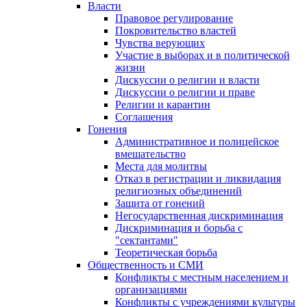
Власти
Правовое регулирование
Покровительство властей
Чувства верующих
Участие в выборах и в политической
жизни
Дискуссии о религии и власти
Дискуссии о религии и праве
Религии и карантин
Соглашения
Гонения
Административное и полицейское
вмешательство
Места для молитвы
Отказ в регистрации и ликвидация
религиозных объединений
Защита от гонений
Негосударственная дискриминация
Дискриминация и борьба с
"сектантами"
Теоретическая борьба
Общественность и СМИ
Конфликты с местным населением и
организациями
Конфликты с учреждениями культуры