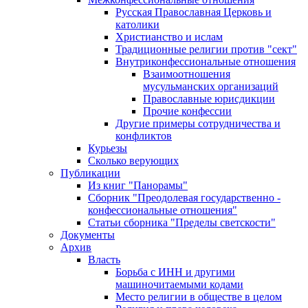
Русская Православная Церковь и
католики
Христианство и ислам
Традиционные религии против "сект"
Внутриконфессиональные отношения
Взаимоотношения
мусульманских организаций
Православные юрисдикции
Прочие конфессии
Другие примеры сотрудничества и
конфликтов
Курьезы
Сколько верующих
Публикации
Из книг "Панорамы"
Сборник "Преодолевая государственно -
конфессиональные отношения"
Статьи сборника "Пределы светскости"
Документы
Архив
Власть
Борьба с ИНН и другими
машиночитаемыми кодами
Место религии в обществе в целом