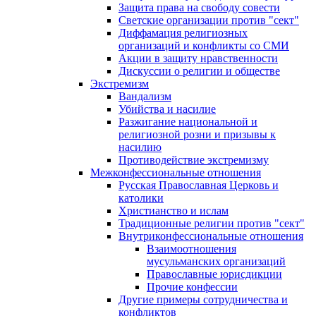
Защита права на свободу совести
Светские организации против "сект"
Диффамация религиозных
организаций и конфликты со СМИ
Акции в защиту нравственности
Дискуссии о религии и обществе
Экстремизм
Вандализм
Убийства и насилие
Разжигание национальной и
религиозной розни и призывы к
насилию
Противодействие экстремизму
Межконфессиональные отношения
Русская Православная Церковь и
католики
Христианство и ислам
Традиционные религии против "сект"
Внутриконфессиональные отношения
Взаимоотношения
мусульманских организаций
Православные юрисдикции
Прочие конфессии
Другие примеры сотрудничества и
конфликтов