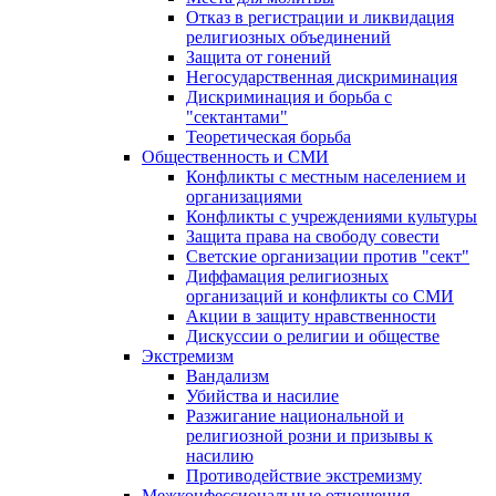
Отказ в регистрации и ликвидация
религиозных объединений
Защита от гонений
Негосударственная дискриминация
Дискриминация и борьба с
"сектантами"
Теоретическая борьба
Общественность и СМИ
Конфликты с местным населением и
организациями
Конфликты с учреждениями культуры
Защита права на свободу совести
Светские организации против "сект"
Диффамация религиозных
организаций и конфликты со СМИ
Акции в защиту нравственности
Дискуссии о религии и обществе
Экстремизм
Вандализм
Убийства и насилие
Разжигание национальной и
религиозной розни и призывы к
насилию
Противодействие экстремизму
Межконфессиональные отношения