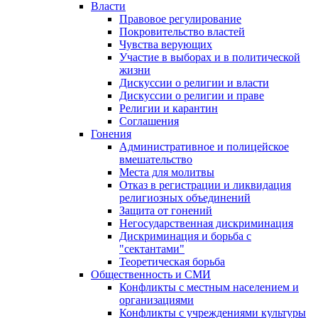
Власти
Правовое регулирование
Покровительство властей
Чувства верующих
Участие в выборах и в политической
жизни
Дискуссии о религии и власти
Дискуссии о религии и праве
Религии и карантин
Соглашения
Гонения
Административное и полицейское
вмешательство
Места для молитвы
Отказ в регистрации и ликвидация
религиозных объединений
Защита от гонений
Негосударственная дискриминация
Дискриминация и борьба с
"сектантами"
Теоретическая борьба
Общественность и СМИ
Конфликты с местным населением и
организациями
Конфликты с учреждениями культуры