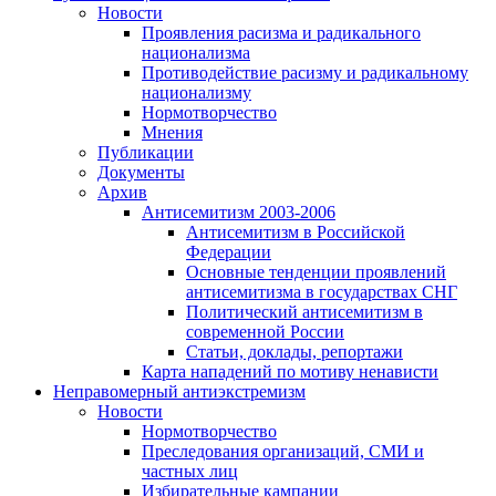
Новости
Проявления расизма и радикального
национализма
Противодействие расизму и радикальному
национализму
Нормотворчество
Мнения
Публикации
Документы
Архив
Антисемитизм 2003-2006
Антисемитизм в Российской
Федерации
Основные тенденции проявлений
антисемитизма в государствах СНГ
Политический антисемитизм в
современной России
Статьи, доклады, репортажи
Карта нападений по мотиву ненависти
Неправомерный антиэкстремизм
Новости
Нормотворчество
Преследования организаций, СМИ и
частных лиц
Избирательные кампании