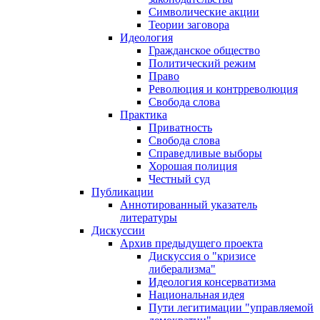
Символические акции
Теории заговора
Идеология
Гражданское общество
Политический режим
Право
Революция и контрреволюция
Свобода слова
Практика
Приватность
Свобода слова
Справедливые выборы
Хорошая полиция
Честный суд
Публикации
Аннотированный указатель
литературы
Дискуссии
Архив предыдущего проекта
Дискуссия о "кризисе
либерализма"
Идеология консерватизма
Национальная идея
Пути легитимации "управляемой