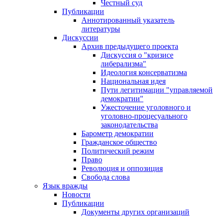
Честный суд
Публикации
Аннотированный указатель
литературы
Дискуссии
Архив предыдущего проекта
Дискуссия о "кризисе
либерализма"
Идеология консерватизма
Национальная идея
Пути легитимации "управляемой
демократии"
Ужесточение уголовного и
уголовно-процесуального
законодательства
Барометр демократии
Гражданское общество
Политический режим
Право
Революция и оппозиция
Свобода слова
Язык вражды
Новости
Публикации
Документы других организаций