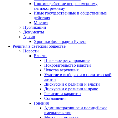
Противодействие неправомерному
антиэкстремизму
Иные государственные и общественные
действия
Мнения
Публикации
Документы
Архив
Хроники фильтрации Рунета
Религия в светском обществе
Новости
Власти
Правовое регулирование
Покровительство властей
Чувства верующих
Участие в выборах и в политической
жизни
Дискуссии о религии и власти
Дискуссии о религии и праве
Религии и карантин
Соглашения
Гонения
Административное и полицейское
вмешательство
Места для молитвы