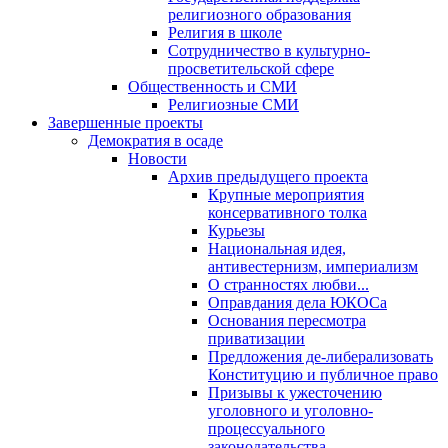
религиозного образования
Религия в школе
Сотрудничество в культурно-
просветительской сфере
Общественность и СМИ
Религиозные СМИ
Завершенные проекты
Демократия в осаде
Новости
Архив предыдущего проекта
Крупные мероприятия
консервативного толка
Курьезы
Национальная идея,
антивестернизм, империализм
О странностях любви...
Оправдания дела ЮКОСа
Основания пересмотра
приватизации
Предложения де-либерализовать
Конституцию и публичное право
Призывы к ужесточению
уголовного и уголовно-
процессуального
законодательства