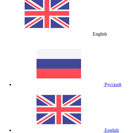
English
Русский
English