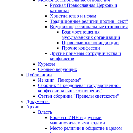
Русская Православная Церковь и
католики
Христианство и ислам
Традиционные религии против "сект"
Внутриконфессиональные отношения
Взаимоотношения
мусульманских организаций
Православные юрисдикции
Прочие конфессии
Другие примеры сотрудничества и
конфликтов
Курьезы
Сколько верующих
Публикации
Из книг "Панорамы"
Сборник "Преодолевая государственно -
конфессиональные отношения"
Статьи сборника "Пределы светскости"
Документы
Архив
Власть
Борьба с ИНН и другими
машиночитаемыми кодами
Место религии в обществе в целом