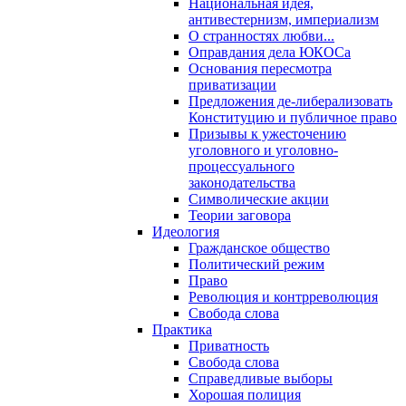
Национальная идея,
антивестернизм, империализм
О странностях любви...
Оправдания дела ЮКОСа
Основания пересмотра
приватизации
Предложения де-либерализовать
Конституцию и публичное право
Призывы к ужесточению
уголовного и уголовно-
процессуального
законодательства
Символические акции
Теории заговора
Идеология
Гражданское общество
Политический режим
Право
Революция и контрреволюция
Свобода слова
Практика
Приватность
Свобода слова
Справедливые выборы
Хорошая полиция