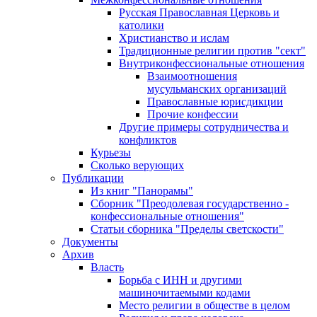
Русская Православная Церковь и
католики
Христианство и ислам
Традиционные религии против "сект"
Внутриконфессиональные отношения
Взаимоотношения
мусульманских организаций
Православные юрисдикции
Прочие конфессии
Другие примеры сотрудничества и
конфликтов
Курьезы
Сколько верующих
Публикации
Из книг "Панорамы"
Сборник "Преодолевая государственно -
конфессиональные отношения"
Статьи сборника "Пределы светскости"
Документы
Архив
Власть
Борьба с ИНН и другими
машиночитаемыми кодами
Место религии в обществе в целом