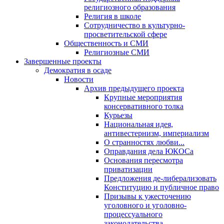
религиозного образования
Религия в школе
Сотрудничество в культурно-
просветительской сфере
Общественность и СМИ
Религиозные СМИ
Завершенные проекты
Демократия в осаде
Новости
Архив предыдущего проекта
Крупные мероприятия
консервативного толка
Курьезы
Национальная идея,
антивестернизм, империализм
О странностях любви...
Оправдания дела ЮКОСа
Основания пересмотра
приватизации
Предложения де-либерализовать
Конституцию и публичное право
Призывы к ужесточению
уголовного и уголовно-
процессуального
законодательства