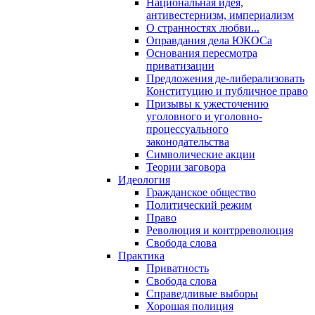
Национальная идея,
антивестернизм, империализм
О странностях любви...
Оправдания дела ЮКОСа
Основания пересмотра
приватизации
Предложения де-либерализовать
Конституцию и публичное право
Призывы к ужесточению
уголовного и уголовно-
процессуального
законодательства
Символические акции
Теории заговора
Идеология
Гражданское общество
Политический режим
Право
Революция и контрреволюция
Свобода слова
Практика
Приватность
Свобода слова
Справедливые выборы
Хорошая полиция