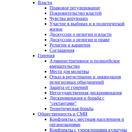
Власти
Правовое регулирование
Покровительство властей
Чувства верующих
Участие в выборах и в политической
жизни
Дискуссии о религии и власти
Дискуссии о религии и праве
Религии и карантин
Соглашения
Гонения
Административное и полицейское
вмешательство
Места для молитвы
Отказ в регистрации и ликвидация
религиозных объединений
Защита от гонений
Негосударственная дискриминация
Дискриминация и борьба с
"сектантами"
Теоретическая борьба
Общественность и СМИ
Конфликты с местным населением и
организациями
Конфликты с учреждениями культуры