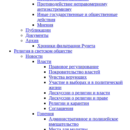
Противодействие неправомерному
антиэкстремизму
Иные государственные и общественные
действия
Мнения
Публикации
Документы
Архив
Хроники фильтрации Рунета
Религия в светском обществе
Новости
Власти
Правовое регулирование
Покровительство властей
Чувства верующих
Участие в выборах и в политической
жизни
Дискуссии о религии и власти
Дискуссии о религии и праве
Религии и карантин
Соглашения
Гонения
Административное и полицейское
вмешательство
Места для молитвы