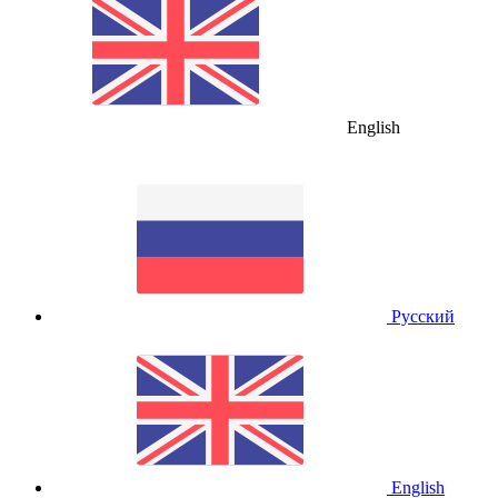
English
Русский
English