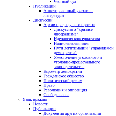
Честный суд
Публикации
Аннотированный указатель
литературы
Дискуссии
Архив предыдущего проекта
Дискуссия о "кризисе
либерализма"
Идеология консерватизма
Национальная идея
Пути легитимации "управляемой
демократии"
Ужесточение уголовного и
уголовно-процесуального
законодательства
Барометр демократии
Гражданское общество
Политический режим
Право
Революция и оппозиция
Свобода слова
Язык вражды
Новости
Публикации
Документы других организаций