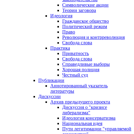
Символические акции
Теории заговора
Идеология
Гражданское общество
Политический режим
Право
Революция и контрреволюция
Свобода слова
Практика
Приватность
Свобода слова
Справедливые выборы
Хорошая полиция
Честный суд
Публикации
Аннотированный указатель
литературы
Дискуссии
Архив предыдущего проекта
Дискуссия о "кризисе
либерализма"
Идеология консерватизма
Национальная идея
Пути легитимации "управляемой