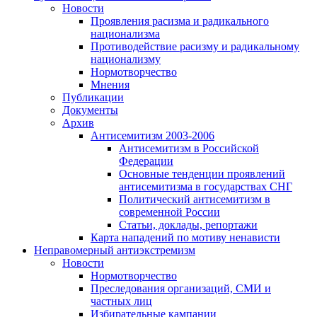
Новости
Проявления расизма и радикального
национализма
Противодействие расизму и радикальному
национализму
Нормотворчество
Мнения
Публикации
Документы
Архив
Антисемитизм 2003-2006
Антисемитизм в Российской
Федерации
Основные тенденции проявлений
антисемитизма в государствах СНГ
Политический антисемитизм в
современной России
Статьи, доклады, репортажи
Карта нападений по мотиву ненависти
Неправомерный антиэкстремизм
Новости
Нормотворчество
Преследования организаций, СМИ и
частных лиц
Избирательные кампании