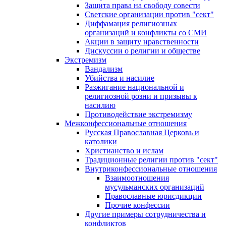
Защита права на свободу совести
Светские организации против "сект"
Диффамация религиозных
организаций и конфликты со СМИ
Акции в защиту нравственности
Дискуссии о религии и обществе
Экстремизм
Вандализм
Убийства и насилие
Разжигание национальной и
религиозной розни и призывы к
насилию
Противодействие экстремизму
Межконфессиональные отношения
Русская Православная Церковь и
католики
Христианство и ислам
Традиционные религии против "сект"
Внутриконфессиональные отношения
Взаимоотношения
мусульманских организаций
Православные юрисдикции
Прочие конфессии
Другие примеры сотрудничества и
конфликтов