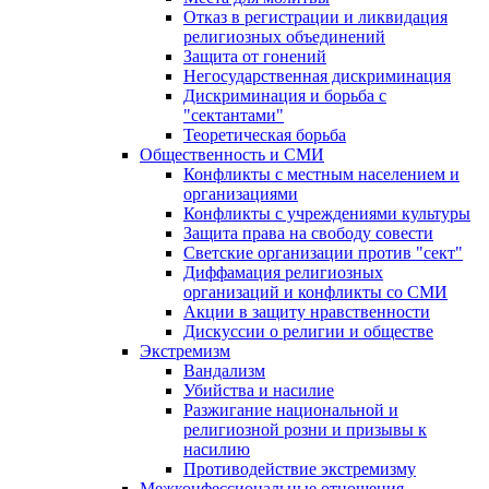
Отказ в регистрации и ликвидация
религиозных объединений
Защита от гонений
Негосударственная дискриминация
Дискриминация и борьба с
"сектантами"
Теоретическая борьба
Общественность и СМИ
Конфликты с местным населением и
организациями
Конфликты с учреждениями культуры
Защита права на свободу совести
Светские организации против "сект"
Диффамация религиозных
организаций и конфликты со СМИ
Акции в защиту нравственности
Дискуссии о религии и обществе
Экстремизм
Вандализм
Убийства и насилие
Разжигание национальной и
религиозной розни и призывы к
насилию
Противодействие экстремизму
Межконфессиональные отношения