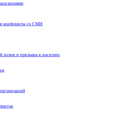
ганизациями
 и конфликты со СМИ
й розни и призывы к насилию
ки
организаций
ликтов