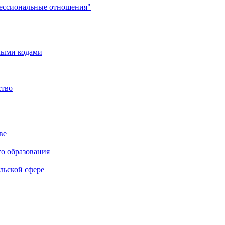
фессиональные отношения"
мыми кодами
ство
ве
го образования
льской сфере