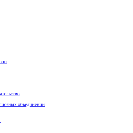
изни
ательство
игиозных объединений
"