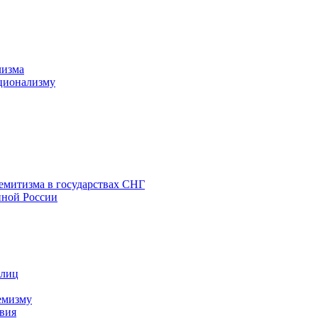
лизма
ционализму
емитизма в государствах СНГ
нной России
 лиц
емизму
вия