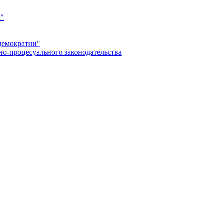
а"
демократии"
но-процесуального законодательства