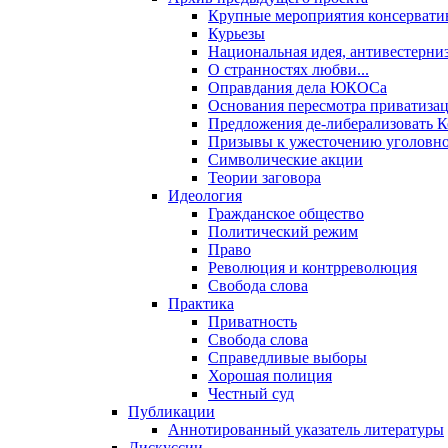
Крупные мероприятия консервати
Курьезы
Национальная идея, антивестерни
О странностях любви...
Оправдания дела ЮКОСа
Основания пересмотра приватиза
Предложения де-либерализовать 
Призывы к ужесточению уголовног
Символические акции
Теории заговора
Идеология
Гражданское общество
Политический режим
Право
Революция и контрреволюция
Свобода слова
Практика
Приватность
Свобода слова
Справедливые выборы
Хорошая полиция
Честный суд
Публикации
Аннотированный указатель литературы
Дискуссии