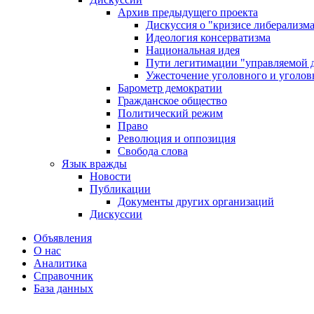
Архив предыдущего проекта
Дискуссия о "кризисе либерализм
Идеология консерватизма
Национальная идея
Пути легитимации "управляемой 
Ужесточение уголовного и уголов
Барометр демократии
Гражданское общество
Политический режим
Право
Революция и оппозиция
Свобода слова
Язык вражды
Новости
Публикации
Документы других организаций
Дискуссии
Объявления
О нас
Аналитика
Справочник
База данных