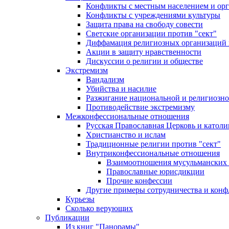
Конфликты с местным населением и ор
Конфликты с учреждениями культуры
Защита права на свободу совести
Светские организации против "сект"
Диффамация религиозных организаций
Акции в защиту нравственности
Дискуссии о религии и обществе
Экстремизм
Вандализм
Убийства и насилие
Разжигание национальной и религиозно
Противодействие экстремизму
Межконфессиональные отношения
Русская Православная Церковь и католи
Христианство и ислам
Традиционные религии против "сект"
Внутриконфессиональные отношения
Взаимоотношения мусульманских 
Православные юрисдикции
Прочие конфессии
Другие примеры сотрудничества и конф
Курьезы
Сколько верующих
Публикации
Из книг "Панорамы"