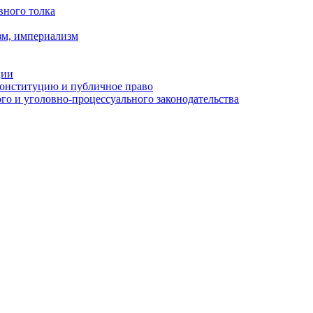
вного толка
зм, империализм
ции
Конституцию и публичное право
о и уголовно-процессуального законодательства