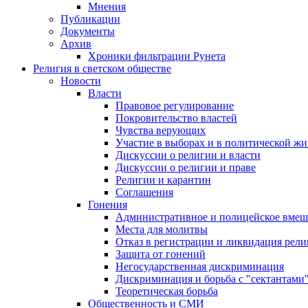
Мнения
Публикации
Документы
Архив
Хроники фильтрации Рунета
Религия в светском обществе
Новости
Власти
Правовое регулирование
Покровительство властей
Чувства верующих
Участие в выборах и в политической ж
Дискуссии о религии и власти
Дискуссии о религии и праве
Религии и карантин
Соглашения
Гонения
Административное и полицейское вмеш
Места для молитвы
Отказ в регистрации и ликвидация рел
Защита от гонений
Негосударственная дискриминация
Дискриминация и борьба с "сектантами
Теоретическая борьба
Общественность и СМИ