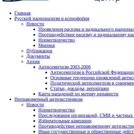
Главная
Русский национализм и ксенофобия
Новости
Проявления расизма и радикального национа
Противодействие расизму и радикальному на
Нормотворчество
Мнения
Публикации
Документы
Архив
Антисемитизм 2003-2006
Антисемитизм в Российской Федерации
Основные тенденции проявлений антис
Политический антисемитизм в совреме
Статьи, доклады, репортажи
Карта нападений по мотиву ненависти
Неправомерный антиэкстремизм
Новости
Нормотворчество
Преследования организаций, СМИ и частных
Избирательные кампании
Противодействие неправомерному антиэкстр
Иные государственные и общественные дейст