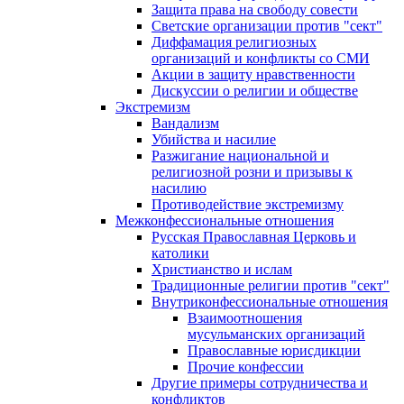
Защита права на свободу совести
Светские организации против "сект"
Диффамация религиозных
организаций и конфликты со СМИ
Акции в защиту нравственности
Дискуссии о религии и обществе
Экстремизм
Вандализм
Убийства и насилие
Разжигание национальной и
религиозной розни и призывы к
насилию
Противодействие экстремизму
Межконфессиональные отношения
Русская Православная Церковь и
католики
Христианство и ислам
Традиционные религии против "сект"
Внутриконфессиональные отношения
Взаимоотношения
мусульманских организаций
Православные юрисдикции
Прочие конфессии
Другие примеры сотрудничества и
конфликтов