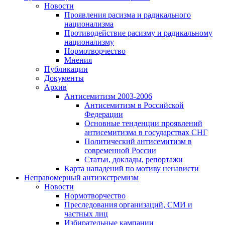
Новости
Проявления расизма и радикального
национализма
Противодействие расизму и радикальному
национализму
Нормотворчество
Мнения
Публикации
Документы
Архив
Антисемитизм 2003-2006
Антисемитизм в Российской
Федерации
Основные тенденции проявлений
антисемитизма в государствах СНГ
Политический антисемитизм в
современной России
Статьи, доклады, репортажи
Карта нападений по мотиву ненависти
Неправомерный антиэкстремизм
Новости
Нормотворчество
Преследования организаций, СМИ и
частных лиц
Избирательные кампании