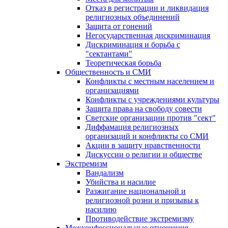
Отказ в регистрации и ликвидация
религиозных объединений
Защита от гонений
Негосударственная дискриминация
Дискриминация и борьба с
"сектантами"
Теоретическая борьба
Общественность и СМИ
Конфликты с местным населением и
организациями
Конфликты с учреждениями культуры
Защита права на свободу совести
Светские организации против "сект"
Диффамация религиозных
организаций и конфликты со СМИ
Акции в защиту нравственности
Дискуссии о религии и обществе
Экстремизм
Вандализм
Убийства и насилие
Разжигание национальной и
религиозной розни и призывы к
насилию
Противодействие экстремизму
Межконфессиональные отношения