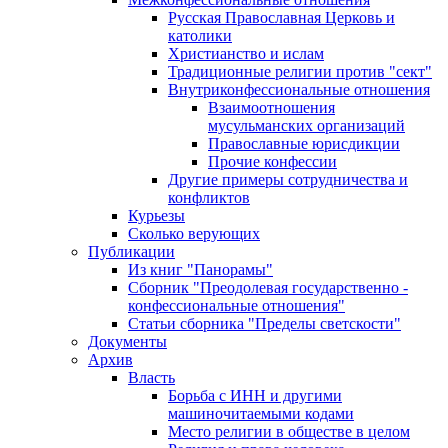
Русская Православная Церковь и
католики
Христианство и ислам
Традиционные религии против "сект"
Внутриконфессиональные отношения
Взаимоотношения
мусульманских организаций
Православные юрисдикции
Прочие конфессии
Другие примеры сотрудничества и
конфликтов
Курьезы
Сколько верующих
Публикации
Из книг "Панорамы"
Сборник "Преодолевая государственно -
конфессиональные отношения"
Статьи сборника "Пределы светскости"
Документы
Архив
Власть
Борьба с ИНН и другими
машиночитаемыми кодами
Место религии в обществе в целом