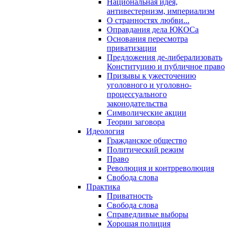
Национальная идея,
антивестернизм, империализм
О странностях любви...
Оправдания дела ЮКОСа
Основания пересмотра
приватизации
Предложения де-либерализовать
Конституцию и публичное право
Призывы к ужесточению
уголовного и уголовно-
процессуального
законодательства
Символические акции
Теории заговора
Идеология
Гражданское общество
Политический режим
Право
Революция и контрреволюция
Свобода слова
Практика
Приватность
Свобода слова
Справедливые выборы
Хорошая полиция