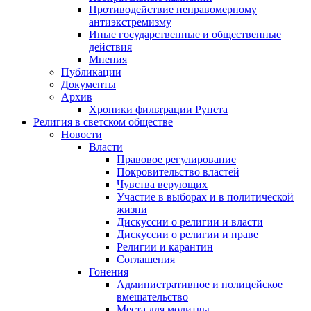
Противодействие неправомерному
антиэкстремизму
Иные государственные и общественные
действия
Мнения
Публикации
Документы
Архив
Хроники фильтрации Рунета
Религия в светском обществе
Новости
Власти
Правовое регулирование
Покровительство властей
Чувства верующих
Участие в выборах и в политической
жизни
Дискуссии о религии и власти
Дискуссии о религии и праве
Религии и карантин
Соглашения
Гонения
Административное и полицейское
вмешательство
Места для молитвы