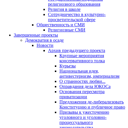
религиозного образования
Религия в школе
Сотрудничество в культурно-
просветительской сфере
Общественность и СМИ
Религиозные СМИ
Завершенные проекты
Демократия в осаде
Новости
Архив предыдущего проекта
Крупные мероприятия
консервативного толка
Курьезы
Национальная идея,
антивестернизм, империализм
О странностях любви...
Оправдания дела ЮКОСа
Основания пересмотра
приватизации
Предложения де-либерализовать
Конституцию и публичное право
Призывы к ужесточению
уголовного и уголовно-
процессуального
законодательства