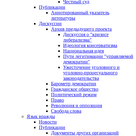
Честный суд
Публикации
Аннотированный указатель
литературы
Дискуссии
Архив предыдущего проекта
Дискуссия о "кризисе
либерализма"
Идеология консерватизма
Национальная идея
Пути легитимации "управляемой
демократии"
Ужесточение уголовного и
уголовно-процесуального
законодательства
Барометр демократии
Гражданское общество
Политический режим
Право
Революция и оппозиция
Свобода слова
Язык вражды
Новости
Публикации
Документы других организаций