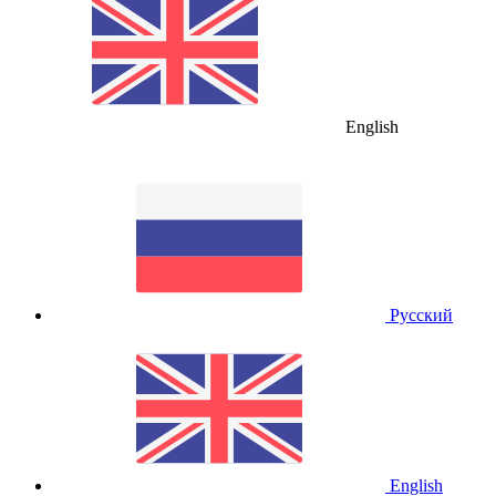
English
Русский
English