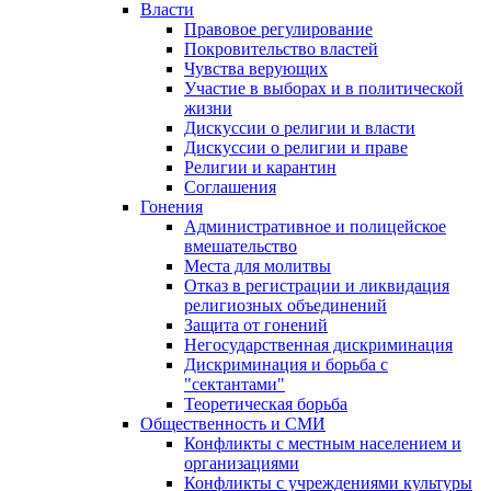
Власти
Правовое регулирование
Покровительство властей
Чувства верующих
Участие в выборах и в политической
жизни
Дискуссии о религии и власти
Дискуссии о религии и праве
Религии и карантин
Соглашения
Гонения
Административное и полицейское
вмешательство
Места для молитвы
Отказ в регистрации и ликвидация
религиозных объединений
Защита от гонений
Негосударственная дискриминация
Дискриминация и борьба с
"сектантами"
Теоретическая борьба
Общественность и СМИ
Конфликты с местным населением и
организациями
Конфликты с учреждениями культуры