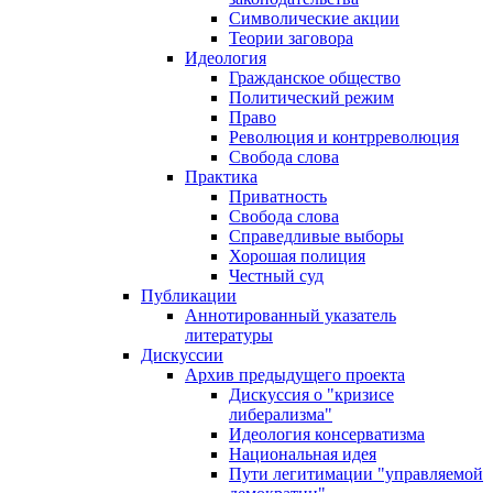
Символические акции
Теории заговора
Идеология
Гражданское общество
Политический режим
Право
Революция и контрреволюция
Свобода слова
Практика
Приватность
Свобода слова
Справедливые выборы
Хорошая полиция
Честный суд
Публикации
Аннотированный указатель
литературы
Дискуссии
Архив предыдущего проекта
Дискуссия о "кризисе
либерализма"
Идеология консерватизма
Национальная идея
Пути легитимации "управляемой