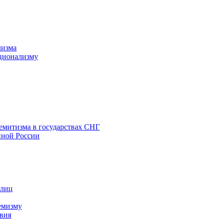
лизма
ционализму
емитизма в государствах СНГ
нной России
 лиц
емизму
вия