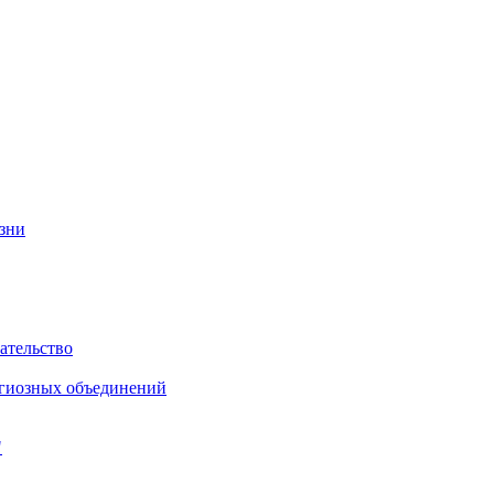
изни
ательство
игиозных объединений
"