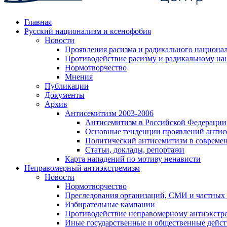
Главная
Русский национализм и ксенофобия
Новости
Проявления расизма и радикального национа
Противодействие расизму и радикальному на
Нормотворчество
Мнения
Публикации
Документы
Архив
Антисемитизм 2003-2006
Антисемитизм в Российской Федерации
Основные тенденции проявлений антис
Политический антисемитизм в совреме
Статьи, доклады, репортажи
Карта нападений по мотиву ненависти
Неправомерный антиэкстремизм
Новости
Нормотворчество
Преследования организаций, СМИ и частных
Избирательные кампании
Противодействие неправомерному антиэкстр
Иные государственные и общественные дейст