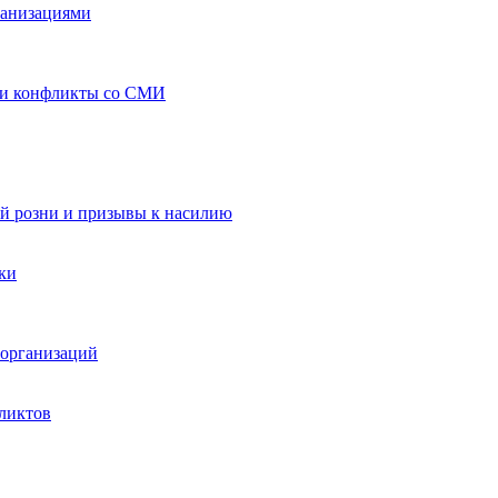
ганизациями
 и конфликты со СМИ
й розни и призывы к насилию
ки
организаций
ликтов