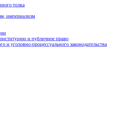
вного толка
зм, империализм
ции
Конституцию и публичное право
о и уголовно-процессуального законодательства