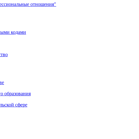
фессиональные отношения"
мыми кодами
ство
ве
го образования
льской сфере