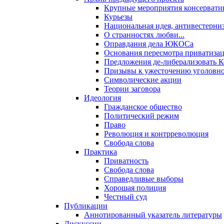
Крупные мероприятия консервати
Курьезы
Национальная идея, антивестерни
О странностях любви...
Оправдания дела ЮКОСа
Основания пересмотра приватиза
Предложения де-либерализовать 
Призывы к ужесточению уголовног
Символические акции
Теории заговора
Идеология
Гражданское общество
Политический режим
Право
Революция и контрреволюция
Свобода слова
Практика
Приватность
Свобода слова
Справедливые выборы
Хорошая полиция
Честный суд
Публикации
Аннотированный указатель литературы
Дискуссии