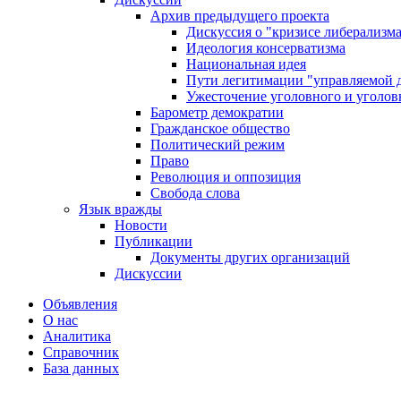
Архив предыдущего проекта
Дискуссия о "кризисе либерализм
Идеология консерватизма
Национальная идея
Пути легитимации "управляемой 
Ужесточение уголовного и уголов
Барометр демократии
Гражданское общество
Политический режим
Право
Революция и оппозиция
Свобода слова
Язык вражды
Новости
Публикации
Документы других организаций
Дискуссии
Объявления
О нас
Аналитика
Справочник
База данных