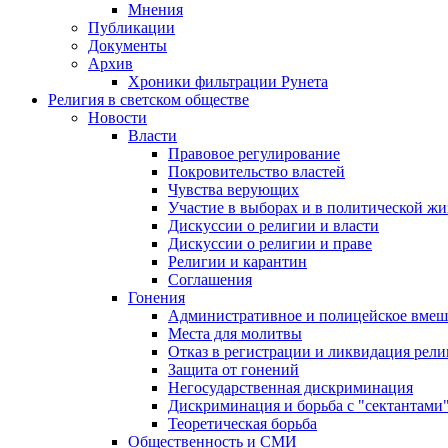
Мнения
Публикации
Документы
Архив
Хроники фильтрации Рунета
Религия в светском обществе
Новости
Власти
Правовое регулирование
Покровительство властей
Чувства верующих
Участие в выборах и в политической ж
Дискуссии о религии и власти
Дискуссии о религии и праве
Религии и карантин
Соглашения
Гонения
Административное и полицейское вмеш
Места для молитвы
Отказ в регистрации и ликвидация рел
Защита от гонений
Негосударственная дискриминация
Дискриминация и борьба с "сектантами
Теоретическая борьба
Общественность и СМИ