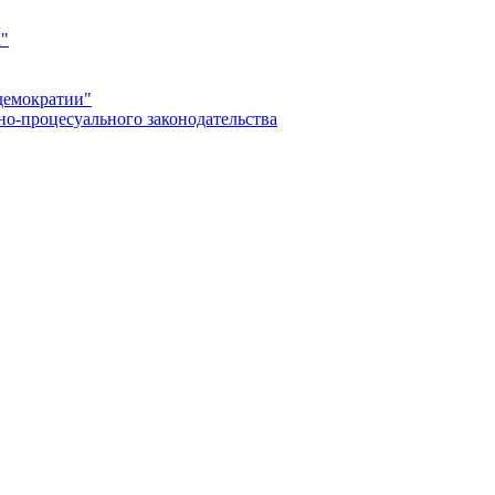
а"
демократии"
но-процесуального законодательства