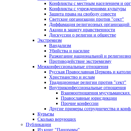
Конфликты с местным населением и ор
Конфликты с учреждениями культуры
Защита права на свободу совести
Светские организации против "сект"
Диффамация религиозных организаций
Акции в защиту нравственности
Дискуссии о религии и обществе
Экстремизм
Вандализм
Убийства и насилие
Разжигание национальной и религиозно
Противодействие экстремизму
Межконфессиональные отношения
Русская Православная Церковь и католи
Христианство и ислам
Традиционные религии против "сект"
Внутриконфессиональные отношения
Взаимоотношения мусульманских 
Православные юрисдикции
Прочие конфессии
Другие примеры сотрудничества и конф
Курьезы
Сколько верующих
Публикации
Из книг "Панорамы"