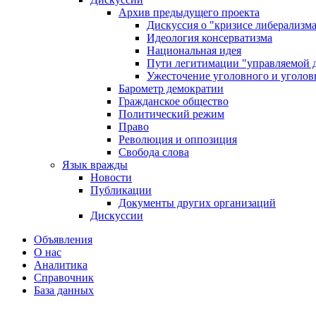
Архив предыдущего проекта
Дискуссия о "кризисе либерализм
Идеология консерватизма
Национальная идея
Пути легитимации "управляемой 
Ужесточение уголовного и уголов
Барометр демократии
Гражданское общество
Политический режим
Право
Революция и оппозиция
Свобода слова
Язык вражды
Новости
Публикации
Документы других организаций
Дискуссии
Объявления
О нас
Аналитика
Справочник
База данных