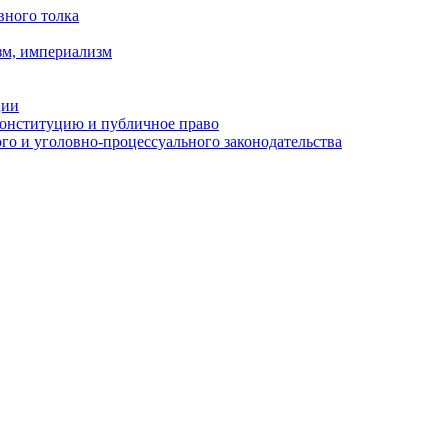
вного толка
зм, империализм
ции
Конституцию и публичное право
о и уголовно-процессуального законодательства