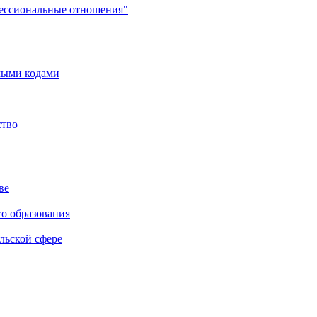
фессиональные отношения"
мыми кодами
ство
ве
го образования
льской сфере