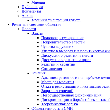
Мнения
Публикации
Документы
Архив
Хроники фильтрации Рунета
Религия в светском обществе
Новости
Власти
Правовое регулирование
Покровительство властей
Чувства верующих
Участие в выборах и в политической ж
Дискуссии о религии и власти
Дискуссии о религии и праве
Религии и карантин
Соглашения
Гонения
Административное и полицейское вмеш
Места для молитвы
Отказ в регистрации и ликвидация рел
Защита от гонений
Негосударственная дискриминация
Дискриминация и борьба с "сектантами
Теоретическая борьба
Общественность и СМИ