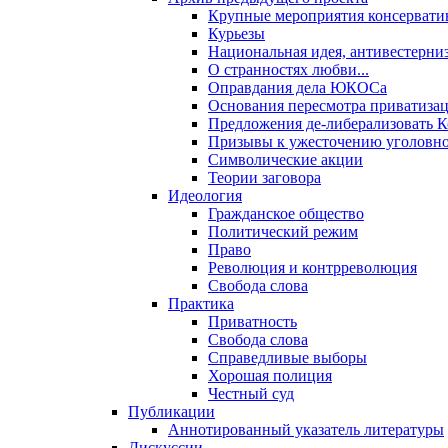
Крупные мероприятия консервати
Курьезы
Национальная идея, антивестерни
О странностях любви...
Оправдания дела ЮКОСа
Основания пересмотра приватиза
Предложения де-либерализовать 
Призывы к ужесточению уголовног
Символические акции
Теории заговора
Идеология
Гражданское общество
Политический режим
Право
Революция и контрреволюция
Свобода слова
Практика
Приватность
Свобода слова
Справедливые выборы
Хорошая полиция
Честный суд
Публикации
Аннотированный указатель литературы
Дискуссии