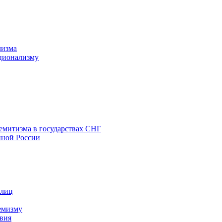
лизма
ционализму
емитизма в государствах СНГ
нной России
 лиц
емизму
вия