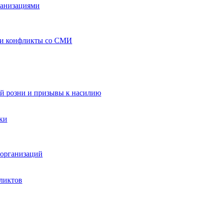
ганизациями
 и конфликты со СМИ
й розни и призывы к насилию
ки
организаций
ликтов