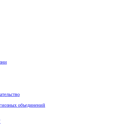
изни
ательство
игиозных объединений
"