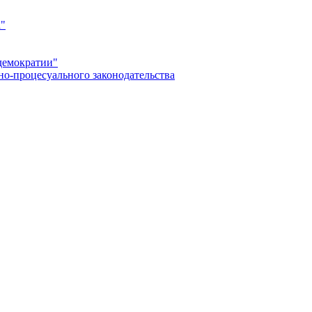
а"
демократии"
но-процесуального законодательства