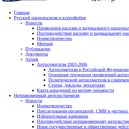
Главная
Русский национализм и ксенофобия
Новости
Проявления расизма и радикального национа
Противодействие расизму и радикальному на
Нормотворчество
Мнения
Публикации
Документы
Архив
Антисемитизм 2003-2006
Антисемитизм в Российской Федерации
Основные тенденции проявлений антис
Политический антисемитизм в совреме
Статьи, доклады, репортажи
Карта нападений по мотиву ненависти
Неправомерный антиэкстремизм
Новости
Нормотворчество
Преследования организаций, СМИ и частных
Избирательные кампании
Противодействие неправомерному антиэкстр
Иные государственные и общественные дейст