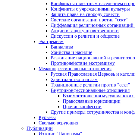
Конфликты с местным населением и ор
Конфликты с учреждениями культуры
Защита права на свободу совести
Светские организации против "сект"
Диффамация религиозных организаций
Акции в защиту нравственности
Дискуссии о религии и обществе
Экстремизм
Вандализм
Убийства и насилие
Разжигание национальной и религиозно
Противодействие экстремизму
Межконфессиональные отношения
Русская Православная Церковь и католи
Христианство и ислам
Традиционные религии против "сект"
Внутриконфессиональные отношения
Взаимоотношения мусульманских 
Православные юрисдикции
Прочие конфессии
Другие примеры сотрудничества и конф
Курьезы
Сколько верующих
Публикации
Из книг "Панорамы"