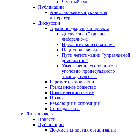
Честный суд
Публикации
Аннотированный указатель
литературы
Дискуссии
Архив предыдущего проекта
Дискуссия о "кризисе
либерализма"
Идеология консерватизма
Национальная идея
Пути легитимации "управляемой
демократии"
Ужесточение уголовного и
уголовно-процесуального
законодательства
Барометр демократии
Гражданское общество
Политический режим
Право
Революция и оппозиция
Свобода слова
Язык вражды
Новости
Публикации
Документы других организаций