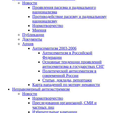
Новости
Проявления расизма и радикального
национализма
Противодействие расизму и радикальному
национализму
Нормотворчество
Мнения
Публикации
Документы
Архив
Антисемитизм 2003-2006
Антисемитизм в Российской
Федерации
Основные тенденции проявлений
антисемитизма в государствах СНГ
Политический антисемитизм в
современной России
Статьи, доклады, репортажи
Карта нападений по мотиву ненависти
Неправомерный антиэкстремизм
Новости
Нормотворчество
Преследования организаций, СМИ и
частных лиц
Избирательные кампании