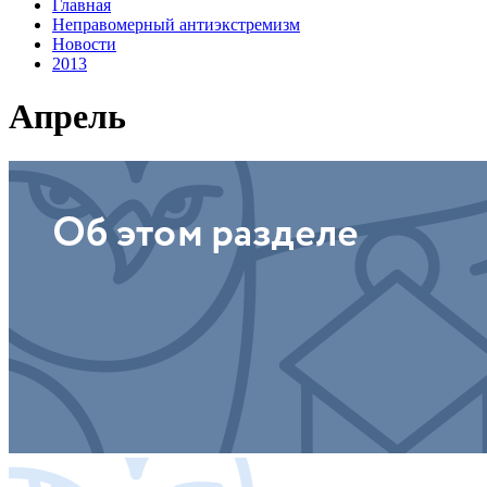
Главная
Неправомерный антиэкстремизм
Новости
2013
Апрель