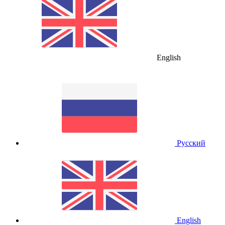
English
Русский
English