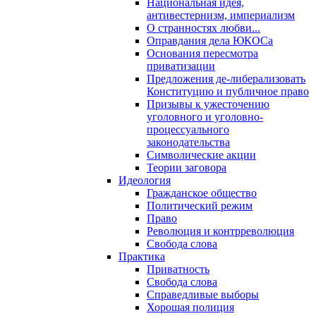
Национальная идея,
антивестернизм, империализм
О странностях любви...
Оправдания дела ЮКОСа
Основания пересмотра
приватизации
Предложения де-либерализовать
Конституцию и публичное право
Призывы к ужесточению
уголовного и уголовно-
процессуального
законодательства
Символические акции
Теории заговора
Идеология
Гражданское общество
Политический режим
Право
Революция и контрреволюция
Свобода слова
Практика
Приватность
Свобода слова
Справедливые выборы
Хорошая полиция