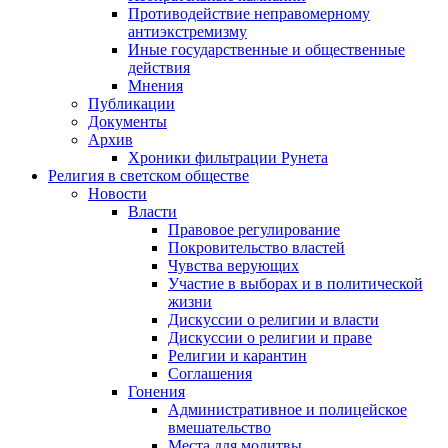
Противодействие неправомерному
антиэкстремизму
Иные государственные и общественные
действия
Мнения
Публикации
Документы
Архив
Хроники фильтрации Рунета
Религия в светском обществе
Новости
Власти
Правовое регулирование
Покровительство властей
Чувства верующих
Участие в выборах и в политической
жизни
Дискуссии о религии и власти
Дискуссии о религии и праве
Религии и карантин
Соглашения
Гонения
Административное и полицейское
вмешательство
Места для молитвы