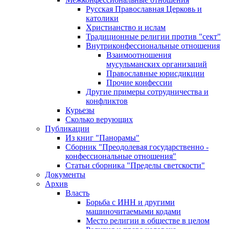
Русская Православная Церковь и
католики
Христианство и ислам
Традиционные религии против "сект"
Внутриконфессиональные отношения
Взаимоотношения
мусульманских организаций
Православные юрисдикции
Прочие конфессии
Другие примеры сотрудничества и
конфликтов
Курьезы
Сколько верующих
Публикации
Из книг "Панорамы"
Сборник "Преодолевая государственно -
конфессиональные отношения"
Статьи сборника "Пределы светскости"
Документы
Архив
Власть
Борьба с ИНН и другими
машиночитаемыми кодами
Место религии в обществе в целом