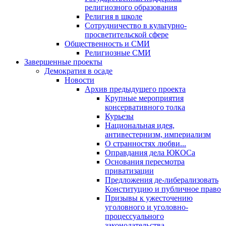
религиозного образования
Религия в школе
Сотрудничество в культурно-
просветительской сфере
Общественность и СМИ
Религиозные СМИ
Завершенные проекты
Демократия в осаде
Новости
Архив предыдущего проекта
Крупные мероприятия
консервативного толка
Курьезы
Национальная идея,
антивестернизм, империализм
О странностях любви...
Оправдания дела ЮКОСа
Основания пересмотра
приватизации
Предложения де-либерализовать
Конституцию и публичное право
Призывы к ужесточению
уголовного и уголовно-
процессуального
законодательства