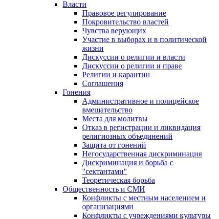
Власти
Правовое регулирование
Покровительство властей
Чувства верующих
Участие в выборах и в политической
жизни
Дискуссии о религии и власти
Дискуссии о религии и праве
Религии и карантин
Соглашения
Гонения
Административное и полицейское
вмешательство
Места для молитвы
Отказ в регистрации и ликвидация
религиозных объединений
Защита от гонений
Негосударственная дискриминация
Дискриминация и борьба с
"сектантами"
Теоретическая борьба
Общественность и СМИ
Конфликты с местным населением и
организациями
Конфликты с учреждениями культуры