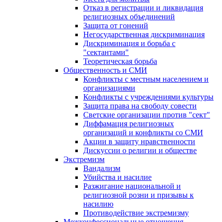
Отказ в регистрации и ликвидация
религиозных объединений
Защита от гонений
Негосударственная дискриминация
Дискриминация и борьба с
"сектантами"
Теоретическая борьба
Общественность и СМИ
Конфликты с местным населением и
организациями
Конфликты с учреждениями культуры
Защита права на свободу совести
Светские организации против "сект"
Диффамация религиозных
организаций и конфликты со СМИ
Акции в защиту нравственности
Дискуссии о религии и обществе
Экстремизм
Вандализм
Убийства и насилие
Разжигание национальной и
религиозной розни и призывы к
насилию
Противодействие экстремизму
Межконфессиональные отношения