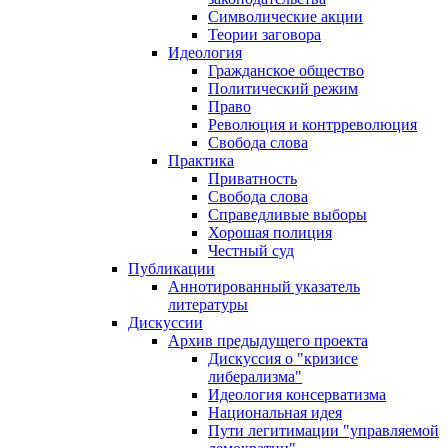
Символические акции
Теории заговора
Идеология
Гражданское общество
Политический режим
Право
Революция и контрреволюция
Свобода слова
Практика
Приватность
Свобода слова
Справедливые выборы
Хорошая полиция
Честный суд
Публикации
Аннотированный указатель
литературы
Дискуссии
Архив предыдущего проекта
Дискуссия о "кризисе
либерализма"
Идеология консерватизма
Национальная идея
Пути легитимации "управляемой