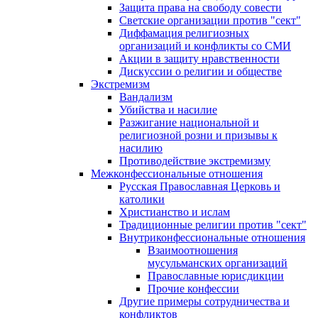
Защита права на свободу совести
Светские организации против "сект"
Диффамация религиозных
организаций и конфликты со СМИ
Акции в защиту нравственности
Дискуссии о религии и обществе
Экстремизм
Вандализм
Убийства и насилие
Разжигание национальной и
религиозной розни и призывы к
насилию
Противодействие экстремизму
Межконфессиональные отношения
Русская Православная Церковь и
католики
Христианство и ислам
Традиционные религии против "сект"
Внутриконфессиональные отношения
Взаимоотношения
мусульманских организаций
Православные юрисдикции
Прочие конфессии
Другие примеры сотрудничества и
конфликтов