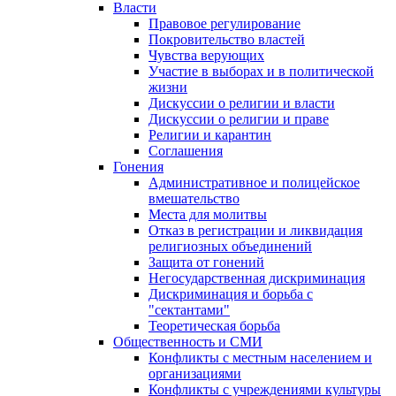
Власти
Правовое регулирование
Покровительство властей
Чувства верующих
Участие в выборах и в политической
жизни
Дискуссии о религии и власти
Дискуссии о религии и праве
Религии и карантин
Соглашения
Гонения
Административное и полицейское
вмешательство
Места для молитвы
Отказ в регистрации и ликвидация
религиозных объединений
Защита от гонений
Негосударственная дискриминация
Дискриминация и борьба с
"сектантами"
Теоретическая борьба
Общественность и СМИ
Конфликты с местным населением и
организациями
Конфликты с учреждениями культуры