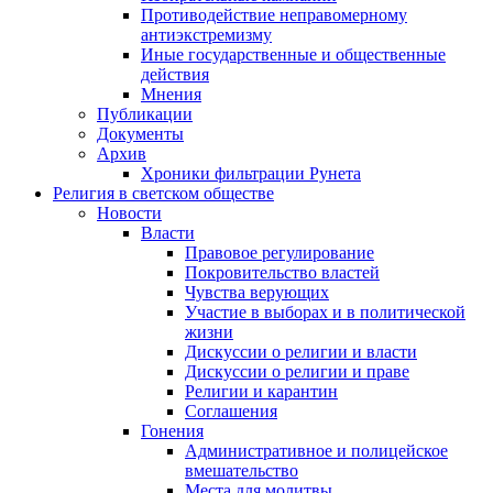
Противодействие неправомерному
антиэкстремизму
Иные государственные и общественные
действия
Мнения
Публикации
Документы
Архив
Хроники фильтрации Рунета
Религия в светском обществе
Новости
Власти
Правовое регулирование
Покровительство властей
Чувства верующих
Участие в выборах и в политической
жизни
Дискуссии о религии и власти
Дискуссии о религии и праве
Религии и карантин
Соглашения
Гонения
Административное и полицейское
вмешательство
Места для молитвы