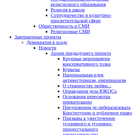
религиозного образования
Религия в школе
Сотрудничество в культурно-
просветительской сфере
Общественность и СМИ
Религиозные СМИ
Завершенные проекты
Демократия в осаде
Новости
Архив предыдущего проекта
Крупные мероприятия
консервативного толка
Курьезы
Национальная идея,
антивестернизм, империализм
О странностях любви...
Оправдания дела ЮКОСа
Основания пересмотра
приватизации
Предложения де-либерализовать
Конституцию и публичное право
Призывы к ужесточению
уголовного и уголовно-
процессуального
законодательства