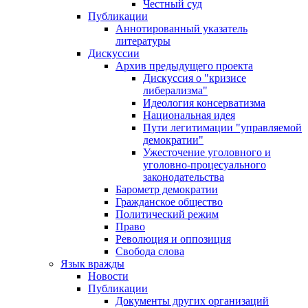
Честный суд
Публикации
Аннотированный указатель
литературы
Дискуссии
Архив предыдущего проекта
Дискуссия о "кризисе
либерализма"
Идеология консерватизма
Национальная идея
Пути легитимации "управляемой
демократии"
Ужесточение уголовного и
уголовно-процесуального
законодательства
Барометр демократии
Гражданское общество
Политический режим
Право
Революция и оппозиция
Свобода слова
Язык вражды
Новости
Публикации
Документы других организаций