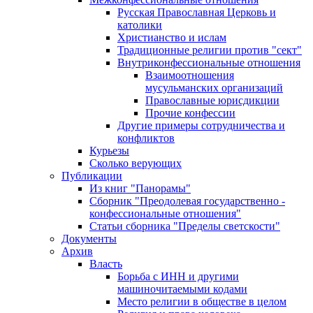
Русская Православная Церковь и
католики
Христианство и ислам
Традиционные религии против "сект"
Внутриконфессиональные отношения
Взаимоотношения
мусульманских организаций
Православные юрисдикции
Прочие конфессии
Другие примеры сотрудничества и
конфликтов
Курьезы
Сколько верующих
Публикации
Из книг "Панорамы"
Сборник "Преодолевая государственно -
конфессиональные отношения"
Статьи сборника "Пределы светскости"
Документы
Архив
Власть
Борьба с ИНН и другими
машиночитаемыми кодами
Место религии в обществе в целом