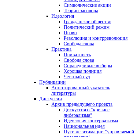
Символические акции
Теории заговора
Идеология
Гражданское общество
Политический режим
Право
Революция и контрреволюция
Свобода слова
Практика
Приватность
Свобода слова
Справедливые выборы
Хорошая полиция
Честный суд
Публикации
Аннотированный указатель
литературы
Дискуссии
Архив предыдущего проекта
Дискуссия о "кризисе
либерализма"
Идеология консерватизма
Национальная идея
Пути легитимации "управляемой