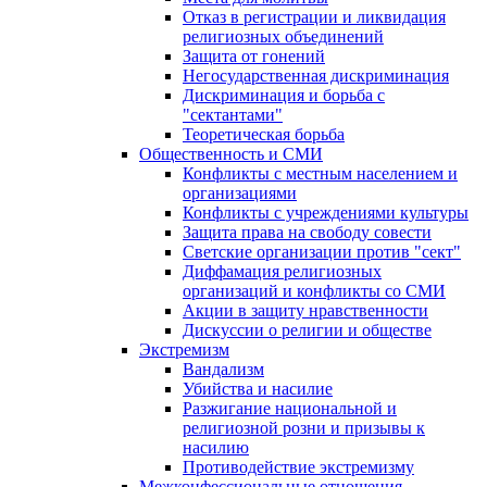
Отказ в регистрации и ликвидация
религиозных объединений
Защита от гонений
Негосударственная дискриминация
Дискриминация и борьба с
"сектантами"
Теоретическая борьба
Общественность и СМИ
Конфликты с местным населением и
организациями
Конфликты с учреждениями культуры
Защита права на свободу совести
Светские организации против "сект"
Диффамация религиозных
организаций и конфликты со СМИ
Акции в защиту нравственности
Дискуссии о религии и обществе
Экстремизм
Вандализм
Убийства и насилие
Разжигание национальной и
религиозной розни и призывы к
насилию
Противодействие экстремизму
Межконфессиональные отношения