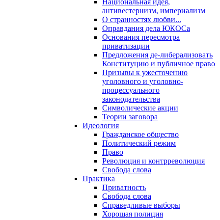
Национальная идея,
антивестернизм, империализм
О странностях любви...
Оправдания дела ЮКОСа
Основания пересмотра
приватизации
Предложения де-либерализовать
Конституцию и публичное право
Призывы к ужесточению
уголовного и уголовно-
процессуального
законодательства
Символические акции
Теории заговора
Идеология
Гражданское общество
Политический режим
Право
Революция и контрреволюция
Свобода слова
Практика
Приватность
Свобода слова
Справедливые выборы
Хорошая полиция