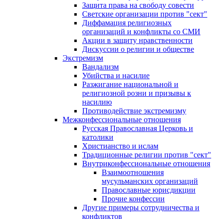
Защита права на свободу совести
Светские организации против "сект"
Диффамация религиозных
организаций и конфликты со СМИ
Акции в защиту нравственности
Дискуссии о религии и обществе
Экстремизм
Вандализм
Убийства и насилие
Разжигание национальной и
религиозной розни и призывы к
насилию
Противодействие экстремизму
Межконфессиональные отношения
Русская Православная Церковь и
католики
Христианство и ислам
Традиционные религии против "сект"
Внутриконфессиональные отношения
Взаимоотношения
мусульманских организаций
Православные юрисдикции
Прочие конфессии
Другие примеры сотрудничества и
конфликтов