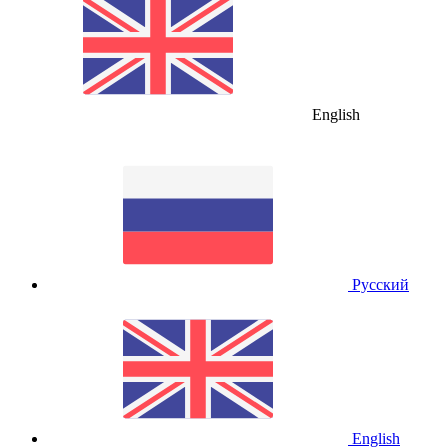
English
Русский
English