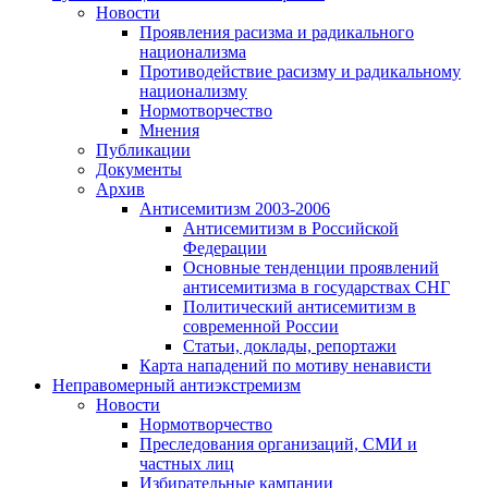
Новости
Проявления расизма и радикального
национализма
Противодействие расизму и радикальному
национализму
Нормотворчество
Мнения
Публикации
Документы
Архив
Антисемитизм 2003-2006
Антисемитизм в Российской
Федерации
Основные тенденции проявлений
антисемитизма в государствах СНГ
Политический антисемитизм в
современной России
Статьи, доклады, репортажи
Карта нападений по мотиву ненависти
Неправомерный антиэкстремизм
Новости
Нормотворчество
Преследования организаций, СМИ и
частных лиц
Избирательные кампании