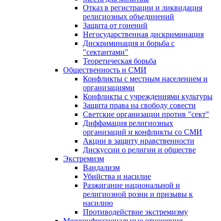
Отказ в регистрации и ликвидация
религиозных объединений
Защита от гонений
Негосударственная дискриминация
Дискриминация и борьба с
"сектантами"
Теоретическая борьба
Общественность и СМИ
Конфликты с местным населением и
организациями
Конфликты с учреждениями культуры
Защита права на свободу совести
Светские организации против "сект"
Диффамация религиозных
организаций и конфликты со СМИ
Акции в защиту нравственности
Дискуссии о религии и обществе
Экстремизм
Вандализм
Убийства и насилие
Разжигание национальной и
религиозной розни и призывы к
насилию
Противодействие экстремизму
Межконфессиональные отношения