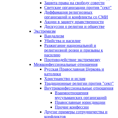
Защита права на свободу совести
Светские организации против "сект"
Диффамация религиозных
организаций и конфликты со СМИ
Акции в защиту нравственности
Дискуссии о религии и обществе
Экстремизм
Вандализм
Убийства и насилие
Разжигание национальной и
религиозной розни и призывы к
насилию
Противодействие экстремизму
Межконфессиональные отношения
Русская Православная Церковь и
католики
Христианство и ислам
Традиционные религии против "сект"
Внутриконфессиональные отношения
Взаимоотношения
мусульманских организаций
Православные юрисдикции
Прочие конфессии
Другие примеры сотрудничества и
конфликтов