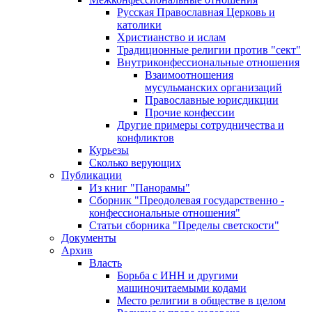
Русская Православная Церковь и
католики
Христианство и ислам
Традиционные религии против "сект"
Внутриконфессиональные отношения
Взаимоотношения
мусульманских организаций
Православные юрисдикции
Прочие конфессии
Другие примеры сотрудничества и
конфликтов
Курьезы
Сколько верующих
Публикации
Из книг "Панорамы"
Сборник "Преодолевая государственно -
конфессиональные отношения"
Статьи сборника "Пределы светскости"
Документы
Архив
Власть
Борьба с ИНН и другими
машиночитаемыми кодами
Место религии в обществе в целом