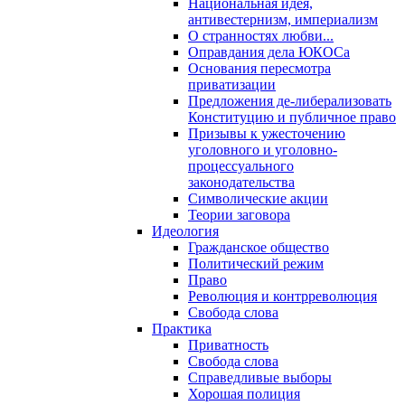
Национальная идея,
антивестернизм, империализм
О странностях любви...
Оправдания дела ЮКОСа
Основания пересмотра
приватизации
Предложения де-либерализовать
Конституцию и публичное право
Призывы к ужесточению
уголовного и уголовно-
процессуального
законодательства
Символические акции
Теории заговора
Идеология
Гражданское общество
Политический режим
Право
Революция и контрреволюция
Свобода слова
Практика
Приватность
Свобода слова
Справедливые выборы
Хорошая полиция