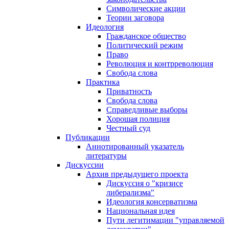
Символические акции
Теории заговора
Идеология
Гражданское общество
Политический режим
Право
Революция и контрреволюция
Свобода слова
Практика
Приватность
Свобода слова
Справедливые выборы
Хорошая полиция
Честный суд
Публикации
Аннотированный указатель
литературы
Дискуссии
Архив предыдущего проекта
Дискуссия о "кризисе
либерализма"
Идеология консерватизма
Национальная идея
Пути легитимации "управляемой