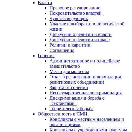
Власти
Правовое регулирование
Покровительство властей
Чувства верующих
Участие в выборах и в политической
жизни
Дискуссии о религии и власти
Дискуссии о религии и праве
Религии и карантин
Соглашения
Гонения
Административное и полицейское
вмешательство
Места для молитвы
Отказ в регистрации и ликвидация
религиозных объединений
Защита от гонений
Негосударственная дискриминация
Дискриминация и борьба с
"сектантами"
Теоретическая борьба
Общественность и СМИ
Конфликты с местным населением и
организациями
Конфликты с учреждениями культуры