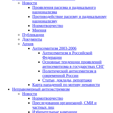
Новости
Проявления расизма и радикального
национализма
Противодействие расизму и радикальному
национализму
Нормотворчество
Мнения
Публикации
Документы
Архив
Антисемитизм 2003-2006
Антисемитизм в Российской
Федерации
Основные тенденции проявлений
антисемитизма в государствах СНГ
Политический антисемитизм в
современной России
Статьи, доклады, репортажи
Карта нападений по мотиву ненависти
Неправомерный антиэкстремизм
Новости
Нормотворчество
Преследования организаций, СМИ и
частных лиц
Избирательные кампании