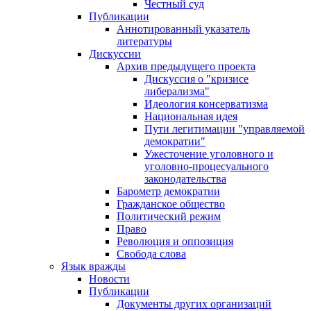
Честный суд
Публикации
Аннотированный указатель
литературы
Дискуссии
Архив предыдущего проекта
Дискуссия о "кризисе
либерализма"
Идеология консерватизма
Национальная идея
Пути легитимации "управляемой
демократии"
Ужесточение уголовного и
уголовно-процесуального
законодательства
Барометр демократии
Гражданское общество
Политический режим
Право
Революция и оппозиция
Свобода слова
Язык вражды
Новости
Публикации
Документы других организаций