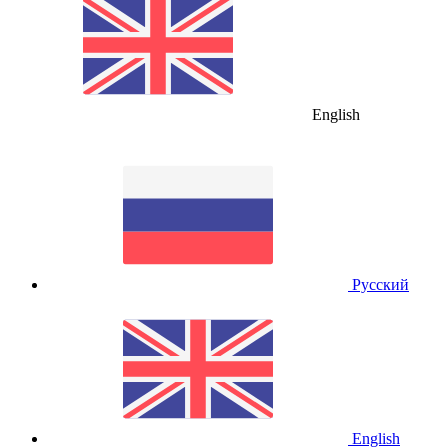
English
Русский
English