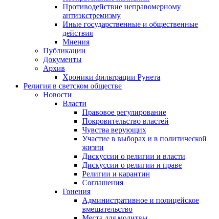
Противодействие неправомерному
антиэкстремизму
Иные государственные и общественные
действия
Мнения
Публикации
Документы
Архив
Хроники фильтрации Рунета
Религия в светском обществе
Новости
Власти
Правовое регулирование
Покровительство властей
Чувства верующих
Участие в выборах и в политической
жизни
Дискуссии о религии и власти
Дискуссии о религии и праве
Религии и карантин
Соглашения
Гонения
Административное и полицейское
вмешательство
Места для молитвы