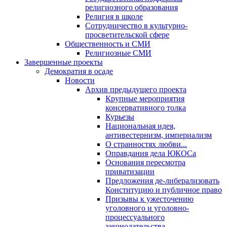
религиозного образования
Религия в школе
Сотрудничество в культурно-
просветительской сфере
Общественность и СМИ
Религиозные СМИ
Завершенные проекты
Демократия в осаде
Новости
Архив предыдущего проекта
Крупные мероприятия
консервативного толка
Курьезы
Национальная идея,
антивестернизм, империализм
О странностях любви...
Оправдания дела ЮКОСа
Основания пересмотра
приватизации
Предложения де-либерализовать
Конституцию и публичное право
Призывы к ужесточению
уголовного и уголовно-
процессуального
законодательства