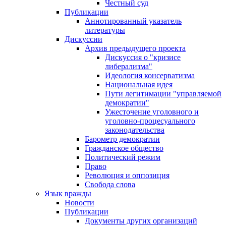
Честный суд
Публикации
Аннотированный указатель
литературы
Дискуссии
Архив предыдущего проекта
Дискуссия о "кризисе
либерализма"
Идеология консерватизма
Национальная идея
Пути легитимации "управляемой
демократии"
Ужесточение уголовного и
уголовно-процесуального
законодательства
Барометр демократии
Гражданское общество
Политический режим
Право
Революция и оппозиция
Свобода слова
Язык вражды
Новости
Публикации
Документы других организаций