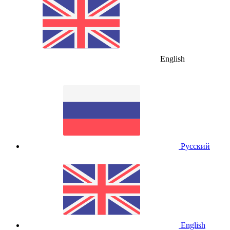
English
Русский
English