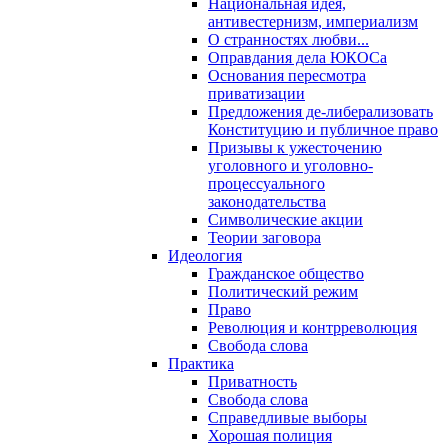
Национальная идея,
антивестернизм, империализм
О странностях любви...
Оправдания дела ЮКОСа
Основания пересмотра
приватизации
Предложения де-либерализовать
Конституцию и публичное право
Призывы к ужесточению
уголовного и уголовно-
процессуального
законодательства
Символические акции
Теории заговора
Идеология
Гражданское общество
Политический режим
Право
Революция и контрреволюция
Свобода слова
Практика
Приватность
Свобода слова
Справедливые выборы
Хорошая полиция