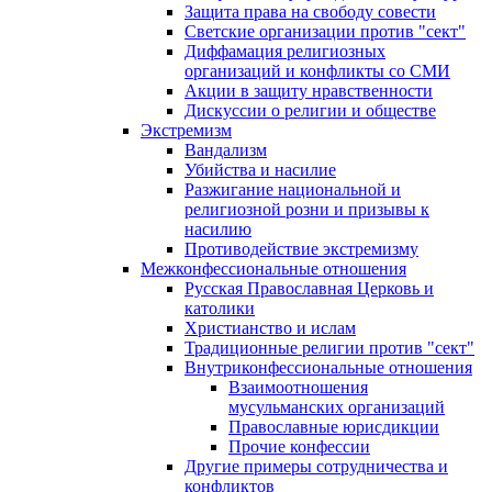
Защита права на свободу совести
Светские организации против "сект"
Диффамация религиозных
организаций и конфликты со СМИ
Акции в защиту нравственности
Дискуссии о религии и обществе
Экстремизм
Вандализм
Убийства и насилие
Разжигание национальной и
религиозной розни и призывы к
насилию
Противодействие экстремизму
Межконфессиональные отношения
Русская Православная Церковь и
католики
Христианство и ислам
Традиционные религии против "сект"
Внутриконфессиональные отношения
Взаимоотношения
мусульманских организаций
Православные юрисдикции
Прочие конфессии
Другие примеры сотрудничества и
конфликтов