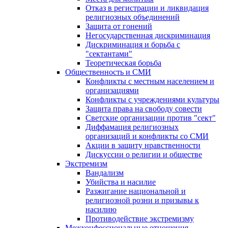
Отказ в регистрации и ликвидация
религиозных объединений
Защита от гонений
Негосударственная дискриминация
Дискриминация и борьба с
"сектантами"
Теоретическая борьба
Общественность и СМИ
Конфликты с местным населением и
организациями
Конфликты с учреждениями культуры
Защита права на свободу совести
Светские организации против "сект"
Диффамация религиозных
организаций и конфликты со СМИ
Акции в защиту нравственности
Дискуссии о религии и обществе
Экстремизм
Вандализм
Убийства и насилие
Разжигание национальной и
религиозной розни и призывы к
насилию
Противодействие экстремизму
Межконфессиональные отношения