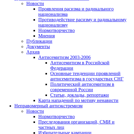
Новости
Проявления расизма и радикального
национализма
Противодействие расизму и радикальному
национализму
Нормотворчество
Мнения
Публикации
Документы
Архив
Антисемитизм 2003-2006
Антисемитизм в Российской
Федерации
Основные тенденции проявлений
антисемитизма в государствах СНГ
Политический антисемитизм в
современной России
Статьи, доклады, репортажи
Карта нападений по мотиву ненависти
Неправомерный антиэкстремизм
Новости
Нормотворчество
Преследования организаций, СМИ и
частных лиц
Избирательные кампании