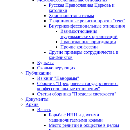
Русская Православная Церковь и
католики
Христианство и ислам
Традиционные религии против "сект"
Внутриконфессиональные отношения
Взаимоотношения
мусульманских организаций
Православные юрисдикции
Прочие конфессии
Другие примеры сотрудничества и
конфликтов
Курьезы
Сколько верующих
Публикации
Из книг "Панорамы"
Сборник "Преодолевая государственно -
конфессиональные отношения"
Статьи сборника "Пределы светскости"
Документы
Архив
Власть
Борьба с ИНН и другими
машиночитаемыми кодами
Место религии в обществе в целом