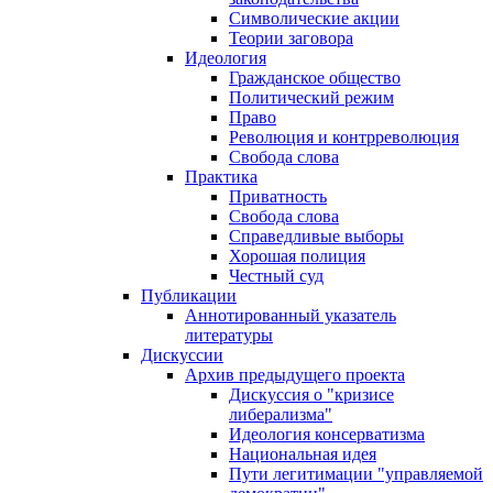
Символические акции
Теории заговора
Идеология
Гражданское общество
Политический режим
Право
Революция и контрреволюция
Свобода слова
Практика
Приватность
Свобода слова
Справедливые выборы
Хорошая полиция
Честный суд
Публикации
Аннотированный указатель
литературы
Дискуссии
Архив предыдущего проекта
Дискуссия о "кризисе
либерализма"
Идеология консерватизма
Национальная идея
Пути легитимации "управляемой