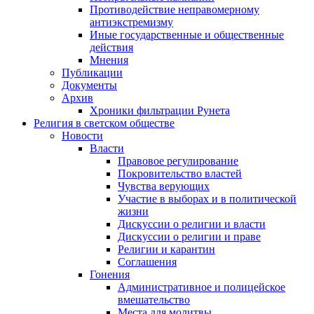
Противодействие неправомерному
антиэкстремизму
Иные государственные и общественные
действия
Мнения
Публикации
Документы
Архив
Хроники фильтрации Рунета
Религия в светском обществе
Новости
Власти
Правовое регулирование
Покровительство властей
Чувства верующих
Участие в выборах и в политической
жизни
Дискуссии о религии и власти
Дискуссии о религии и праве
Религии и карантин
Соглашения
Гонения
Административное и полицейское
вмешательство
Места для молитвы