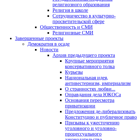
религиозного образования
Религия в школе
Сотрудничество в культурно-
просветительской сфере
Общественность и СМИ
Религиозные СМИ
Завершенные проекты
Демократия в осаде
Новости
Архив предыдущего проекта
Крупные мероприятия
консервативного толка
Курьезы
Национальная идея,
антивестернизм, империализм
О странностях любви...
Оправдания дела ЮКОСа
Основания пересмотра
приватизации
Предложения де-либерализовать
Конституцию и публичное право
Призывы к ужесточению
уголовного и уголовно-
процессуального
законодательства