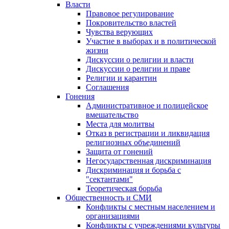
Власти
Правовое регулирование
Покровительство властей
Чувства верующих
Участие в выборах и в политической
жизни
Дискуссии о религии и власти
Дискуссии о религии и праве
Религии и карантин
Соглашения
Гонения
Административное и полицейское
вмешательство
Места для молитвы
Отказ в регистрации и ликвидация
религиозных объединений
Защита от гонений
Негосударственная дискриминация
Дискриминация и борьба с
"сектантами"
Теоретическая борьба
Общественность и СМИ
Конфликты с местным населением и
организациями
Конфликты с учреждениями культуры