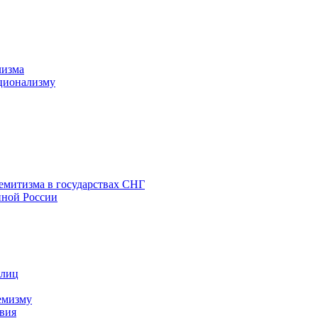
лизма
ционализму
емитизма в государствах СНГ
нной России
 лиц
емизму
вия