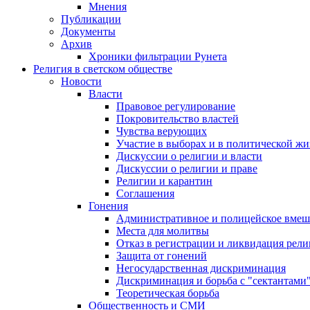
Мнения
Публикации
Документы
Архив
Хроники фильтрации Рунета
Религия в светском обществе
Новости
Власти
Правовое регулирование
Покровительство властей
Чувства верующих
Участие в выборах и в политической ж
Дискуссии о религии и власти
Дискуссии о религии и праве
Религии и карантин
Соглашения
Гонения
Административное и полицейское вмеш
Места для молитвы
Отказ в регистрации и ликвидация рел
Защита от гонений
Негосударственная дискриминация
Дискриминация и борьба с "сектантами
Теоретическая борьба
Общественность и СМИ