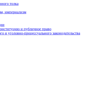
вного толка
зм, империализм
ции
Конституцию и публичное право
о и уголовно-процессуального законодательства