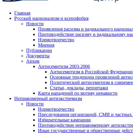
Главная
Русский национализм и ксенофобия
Новости
Проявления расизма и радикального национа
Противодействие расизму и радикальному на
Нормотворчество
Мнения
Публикации
Документы
Архив
Антисемитизм 2003-2006
Антисемитизм в Российской Федерации
Основные тенденции проявлений антис
Политический антисемитизм в совреме
Статьи, доклады, репортажи
Карта нападений по мотиву ненависти
Неправомерный антиэкстремизм
Новости
Нормотворчество
Преследования организаций, СМИ и частных
Избирательные кампании
Противодействие неправомерному антиэкстр
Иные государственные и общественные дейст