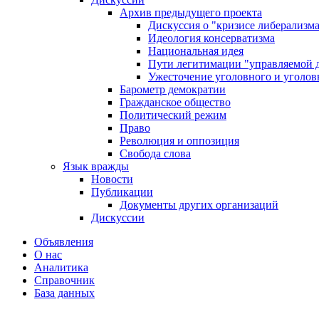
Архив предыдущего проекта
Дискуссия о "кризисе либерализм
Идеология консерватизма
Национальная идея
Пути легитимации "управляемой 
Ужесточение уголовного и уголов
Барометр демократии
Гражданское общество
Политический режим
Право
Революция и оппозиция
Свобода слова
Язык вражды
Новости
Публикации
Документы других организаций
Дискуссии
Объявления
О нас
Аналитика
Справочник
База данных