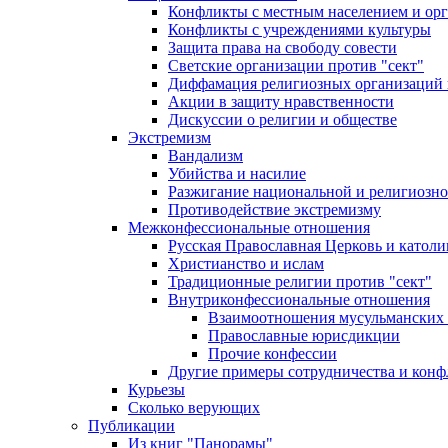
Конфликты с местным населением и ор
Конфликты с учреждениями культуры
Защита права на свободу совести
Светские организации против "сект"
Диффамация религиозных организаций
Акции в защиту нравственности
Дискуссии о религии и обществе
Экстремизм
Вандализм
Убийства и насилие
Разжигание национальной и религиозно
Противодействие экстремизму
Межконфессиональные отношения
Русская Православная Церковь и католи
Христианство и ислам
Традиционные религии против "сект"
Внутриконфессиональные отношения
Взаимоотношения мусульманских 
Православные юрисдикции
Прочие конфессии
Другие примеры сотрудничества и конф
Курьезы
Сколько верующих
Публикации
Из книг "Панорамы"