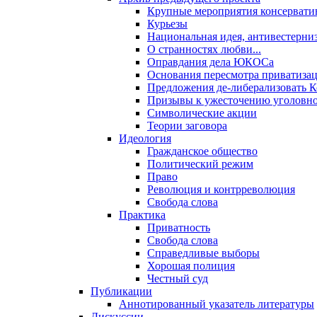
Крупные мероприятия консервати
Курьезы
Национальная идея, антивестерни
О странностях любви...
Оправдания дела ЮКОСа
Основания пересмотра приватиза
Предложения де-либерализовать 
Призывы к ужесточению уголовног
Символические акции
Теории заговора
Идеология
Гражданское общество
Политический режим
Право
Революция и контрреволюция
Свобода слова
Практика
Приватность
Свобода слова
Справедливые выборы
Хорошая полиция
Честный суд
Публикации
Аннотированный указатель литературы
Дискуссии