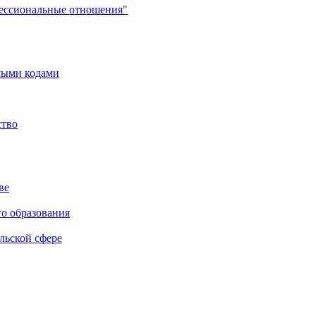
фессиональные отношения"
мыми кодами
ство
ве
го образования
льской сфере