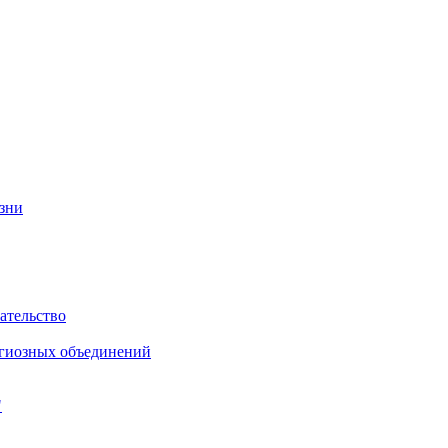
изни
ательство
игиозных объединений
"