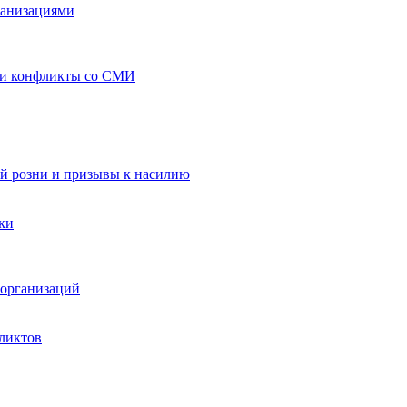
ганизациями
 и конфликты со СМИ
й розни и призывы к насилию
ки
организаций
ликтов