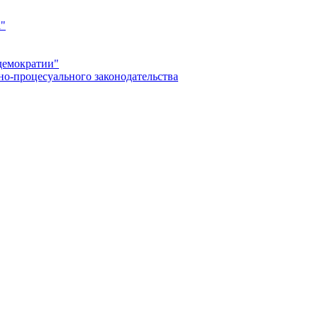
а"
демократии"
но-процесуального законодательства