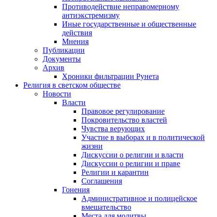
Противодействие неправомерному
антиэкстремизму
Иные государственные и общественные
действия
Мнения
Публикации
Документы
Архив
Хроники фильтрации Рунета
Религия в светском обществе
Новости
Власти
Правовое регулирование
Покровительство властей
Чувства верующих
Участие в выборах и в политической
жизни
Дискуссии о религии и власти
Дискуссии о религии и праве
Религии и карантин
Соглашения
Гонения
Административное и полицейское
вмешательство
Места для молитвы