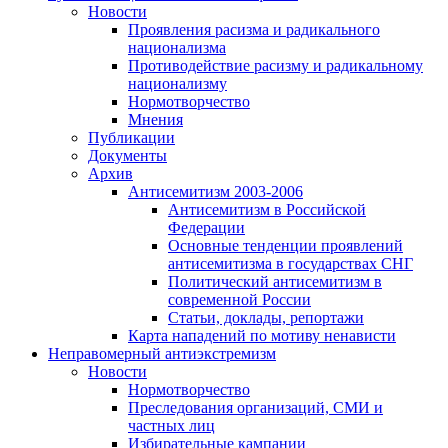
Новости
Проявления расизма и радикального
национализма
Противодействие расизму и радикальному
национализму
Нормотворчество
Мнения
Публикации
Документы
Архив
Антисемитизм 2003-2006
Антисемитизм в Российской
Федерации
Основные тенденции проявлений
антисемитизма в государствах СНГ
Политический антисемитизм в
современной России
Статьи, доклады, репортажи
Карта нападений по мотиву ненависти
Неправомерный антиэкстремизм
Новости
Нормотворчество
Преследования организаций, СМИ и
частных лиц
Избирательные кампании