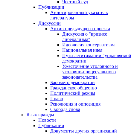
Честный суд
Публикации
Аннотированный указатель
литературы
Дискуссии
Архив предыдущего проекта
Дискуссия о "кризисе
либерализма"
Идеология консерватизма
Национальная идея
Пути легитимации "управляемой
демократии"
Ужесточение уголовного и
уголовно-процесуального
законодательства
Барометр демократии
Гражданское общество
Политический режим
Право
Революция и оппозиция
Свобода слова
Язык вражды
Новости
Публикации
Документы других организаций