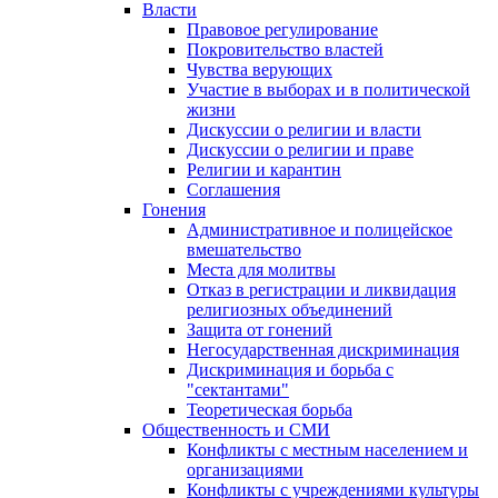
Власти
Правовое регулирование
Покровительство властей
Чувства верующих
Участие в выборах и в политической
жизни
Дискуссии о религии и власти
Дискуссии о религии и праве
Религии и карантин
Соглашения
Гонения
Административное и полицейское
вмешательство
Места для молитвы
Отказ в регистрации и ликвидация
религиозных объединений
Защита от гонений
Негосударственная дискриминация
Дискриминация и борьба с
"сектантами"
Теоретическая борьба
Общественность и СМИ
Конфликты с местным населением и
организациями
Конфликты с учреждениями культуры