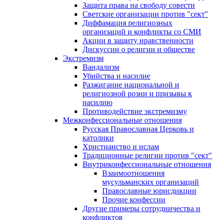
Защита права на свободу совести
Светские организации против "сект"
Диффамация религиозных
организаций и конфликты со СМИ
Акции в защиту нравственности
Дискуссии о религии и обществе
Экстремизм
Вандализм
Убийства и насилие
Разжигание национальной и
религиозной розни и призывы к
насилию
Противодействие экстремизму
Межконфессиональные отношения
Русская Православная Церковь и
католики
Христианство и ислам
Традиционные религии против "сект"
Внутриконфессиональные отношения
Взаимоотношения
мусульманских организаций
Православные юрисдикции
Прочие конфессии
Другие примеры сотрудничества и
конфликтов