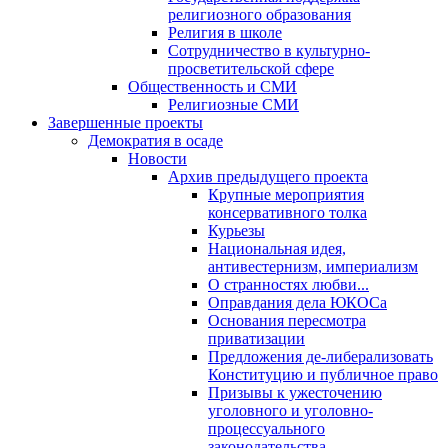
религиозного образования
Религия в школе
Сотрудничество в культурно-
просветительской сфере
Общественность и СМИ
Религиозные СМИ
Завершенные проекты
Демократия в осаде
Новости
Архив предыдущего проекта
Крупные мероприятия
консервативного толка
Курьезы
Национальная идея,
антивестернизм, империализм
О странностях любви...
Оправдания дела ЮКОСа
Основания пересмотра
приватизации
Предложения де-либерализовать
Конституцию и публичное право
Призывы к ужесточению
уголовного и уголовно-
процессуального
законодательства