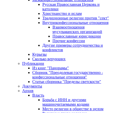
Русская Православная Церковь и
католики
Христианство и ислам
Традиционные религии против "сект"
Внутриконфессиональные отношения
Взаимоотношения
мусульманских организаций
Православные юрисдикции
Прочие конфессии
Другие примеры сотрудничества и
конфликтов
Курьезы
Сколько верующих
Публикации
Из книг "Панорамы"
Сборник "Преодолевая государственно -
конфессиональные отношения"
Статьи сборника "Пределы светскости"
Документы
Архив
Власть
Борьба с ИНН и другими
машиночитаемыми кодами
Место религии в обществе в целом