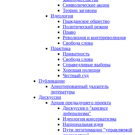
Символические акции
Теории заговора
Идеология
Гражданское общество
Политический режим
Право
Революция и контрреволюция
Свобода слова
Практика
Приватность
Свобода слова
Справедливые выборы
Хорошая полиция
Честный суд
Публикации
Аннотированный указатель
литературы
Дискуссии
Архив предыдущего проекта
Дискуссия о "кризисе
либерализма"
Идеология консерватизма
Национальная идея
Пути легитимации "управляемой