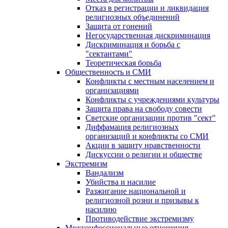
Отказ в регистрации и ликвидация
религиозных объединений
Защита от гонений
Негосударственная дискриминация
Дискриминация и борьба с
"сектантами"
Теоретическая борьба
Общественность и СМИ
Конфликты с местным населением и
организациями
Конфликты с учреждениями культуры
Защита права на свободу совести
Светские организации против "сект"
Диффамация религиозных
организаций и конфликты со СМИ
Акции в защиту нравственности
Дискуссии о религии и обществе
Экстремизм
Вандализм
Убийства и насилие
Разжигание национальной и
религиозной розни и призывы к
насилию
Противодействие экстремизму
Межконфессиональные отношения