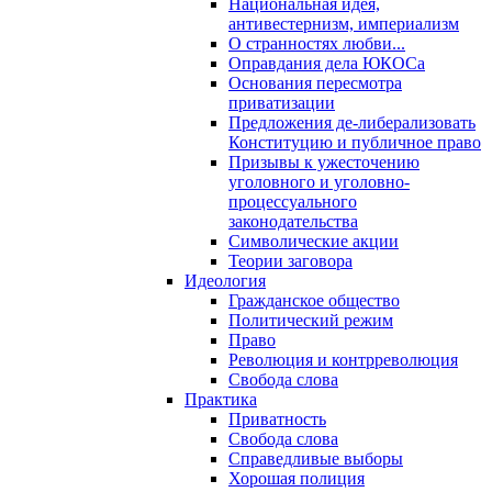
Национальная идея,
антивестернизм, империализм
О странностях любви...
Оправдания дела ЮКОСа
Основания пересмотра
приватизации
Предложения де-либерализовать
Конституцию и публичное право
Призывы к ужесточению
уголовного и уголовно-
процессуального
законодательства
Символические акции
Теории заговора
Идеология
Гражданское общество
Политический режим
Право
Революция и контрреволюция
Свобода слова
Практика
Приватность
Свобода слова
Справедливые выборы
Хорошая полиция