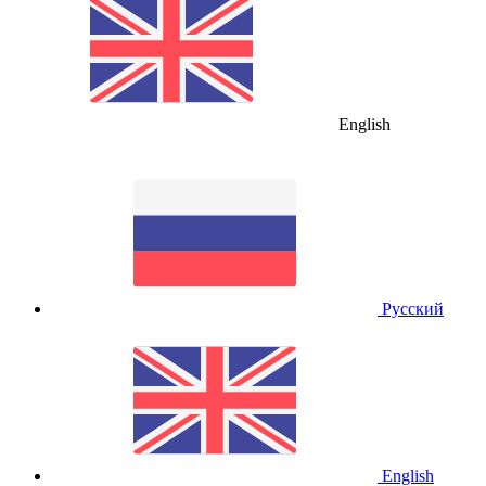
English
Русский
English