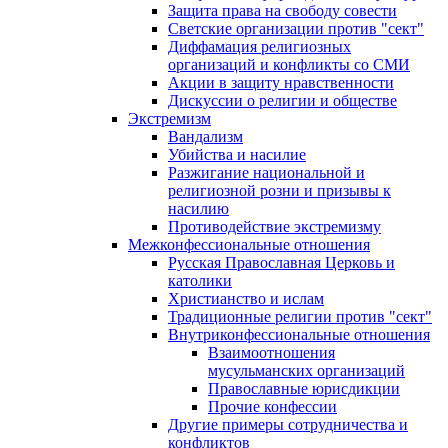
Защита права на свободу совести
Светские организации против "сект"
Диффамация религиозных
организаций и конфликты со СМИ
Акции в защиту нравственности
Дискуссии о религии и обществе
Экстремизм
Вандализм
Убийства и насилие
Разжигание национальной и
религиозной розни и призывы к
насилию
Противодействие экстремизму
Межконфессиональные отношения
Русская Православная Церковь и
католики
Христианство и ислам
Традиционные религии против "сект"
Внутриконфессиональные отношения
Взаимоотношения
мусульманских организаций
Православные юрисдикции
Прочие конфессии
Другие примеры сотрудничества и
конфликтов