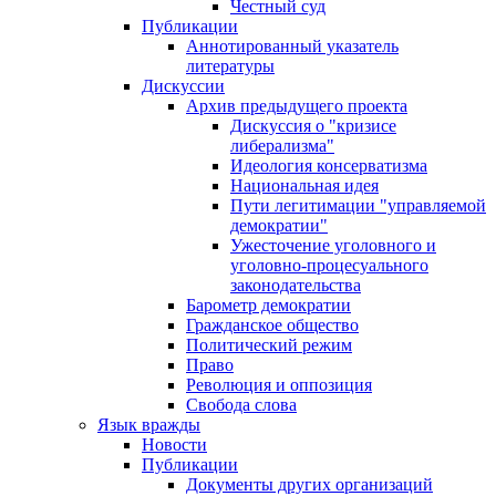
Честный суд
Публикации
Аннотированный указатель
литературы
Дискуссии
Архив предыдущего проекта
Дискуссия о "кризисе
либерализма"
Идеология консерватизма
Национальная идея
Пути легитимации "управляемой
демократии"
Ужесточение уголовного и
уголовно-процесуального
законодательства
Барометр демократии
Гражданское общество
Политический режим
Право
Революция и оппозиция
Свобода слова
Язык вражды
Новости
Публикации
Документы других организаций