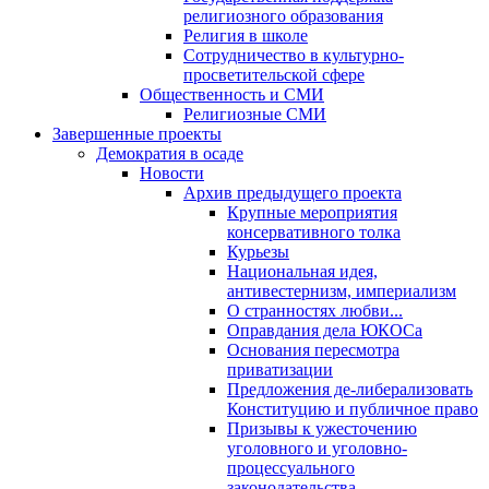
религиозного образования
Религия в школе
Сотрудничество в культурно-
просветительской сфере
Общественность и СМИ
Религиозные СМИ
Завершенные проекты
Демократия в осаде
Новости
Архив предыдущего проекта
Крупные мероприятия
консервативного толка
Курьезы
Национальная идея,
антивестернизм, империализм
О странностях любви...
Оправдания дела ЮКОСа
Основания пересмотра
приватизации
Предложения де-либерализовать
Конституцию и публичное право
Призывы к ужесточению
уголовного и уголовно-
процессуального
законодательства