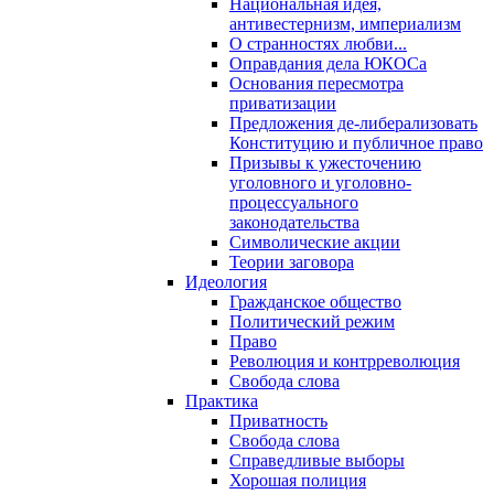
Национальная идея,
антивестернизм, империализм
О странностях любви...
Оправдания дела ЮКОСа
Основания пересмотра
приватизации
Предложения де-либерализовать
Конституцию и публичное право
Призывы к ужесточению
уголовного и уголовно-
процессуального
законодательства
Символические акции
Теории заговора
Идеология
Гражданское общество
Политический режим
Право
Революция и контрреволюция
Свобода слова
Практика
Приватность
Свобода слова
Справедливые выборы
Хорошая полиция