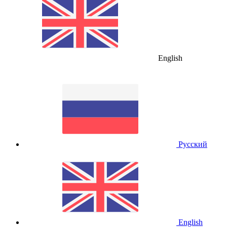
English
Русский
English