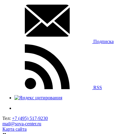
Подписка
RSS
Тел:
+7 (495) 517-9230
mail@sova-center.ru
Карта сайта