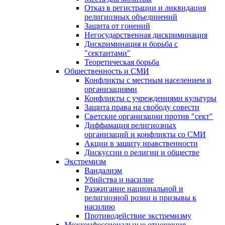
Отказ в регистрации и ликвидация
религиозных объединений
Защита от гонений
Негосударственная дискриминация
Дискриминация и борьба с
"сектантами"
Теоретическая борьба
Общественность и СМИ
Конфликты с местным населением и
организациями
Конфликты с учреждениями культуры
Защита права на свободу совести
Светские организации против "сект"
Диффамация религиозных
организаций и конфликты со СМИ
Акции в защиту нравственности
Дискуссии о религии и обществе
Экстремизм
Вандализм
Убийства и насилие
Разжигание национальной и
религиозной розни и призывы к
насилию
Противодействие экстремизму
Межконфессиональные отношения