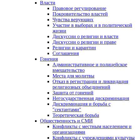
Власти
Правовое регулирование
Покровительство властей
Чувства верующих
Участие в выборах и в политической
жизни
Дискуссии о религии и власти
Дискуссии о религии и праве
Религии и карантин
Соглашения
Гонения
Административное и полицейское
вмешательство
Места для молитвы
Отказ в регистрации и ликвидация
религиозных объединений
Защита от гонений
Негосударственная дискриминация
Дискриминация и борьба с
"сектантами"
Теоретическая борьба
Общественность и СМИ
Конфликты с местным населением и
организациями
Конфликты с учреждениями культуры