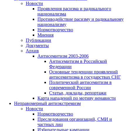
Новости
Проявления расизма и радикального
национализма
Противодействие расизму и радикальному
национализму
Нормотворчество
Мнения
Публикации
Документы
Архив
Антисемитизм 2003-2006
Антисемитизм в Российской
Федерации
Основные тенденции проявлений
антисемитизма в государствах СНГ
Политический антисемитизм в
современной России
Статьи, доклады, репортажи
Карта нападений по мотиву ненависти
Неправомерный антиэкстремизм
Новости
Нормотворчество
Преследования организаций, СМИ и
частных лиц
Избирательные кампании