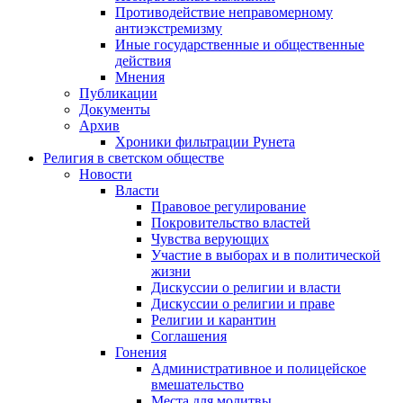
Противодействие неправомерному
антиэкстремизму
Иные государственные и общественные
действия
Мнения
Публикации
Документы
Архив
Хроники фильтрации Рунета
Религия в светском обществе
Новости
Власти
Правовое регулирование
Покровительство властей
Чувства верующих
Участие в выборах и в политической
жизни
Дискуссии о религии и власти
Дискуссии о религии и праве
Религии и карантин
Соглашения
Гонения
Административное и полицейское
вмешательство
Места для молитвы