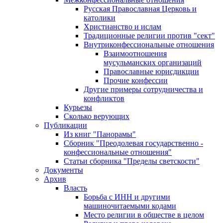
Русская Православная Церковь и
католики
Христианство и ислам
Традиционные религии против "сект"
Внутриконфессиональные отношения
Взаимоотношения
мусульманских организаций
Православные юрисдикции
Прочие конфессии
Другие примеры сотрудничества и
конфликтов
Курьезы
Сколько верующих
Публикации
Из книг "Панорамы"
Сборник "Преодолевая государственно -
конфессиональные отношения"
Статьи сборника "Пределы светскости"
Документы
Архив
Власть
Борьба с ИНН и другими
машиночитаемыми кодами
Место религии в обществе в целом