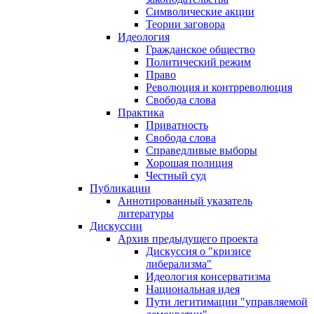
Символические акции
Теории заговора
Идеология
Гражданское общество
Политический режим
Право
Революция и контрреволюция
Свобода слова
Практика
Приватность
Свобода слова
Справедливые выборы
Хорошая полиция
Честный суд
Публикации
Аннотированный указатель
литературы
Дискуссии
Архив предыдущего проекта
Дискуссия о "кризисе
либерализма"
Идеология консерватизма
Национальная идея
Пути легитимации "управляемой