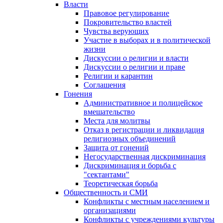
Власти
Правовое регулирование
Покровительство властей
Чувства верующих
Участие в выборах и в политической
жизни
Дискуссии о религии и власти
Дискуссии о религии и праве
Религии и карантин
Соглашения
Гонения
Административное и полицейское
вмешательство
Места для молитвы
Отказ в регистрации и ликвидация
религиозных объединений
Защита от гонений
Негосударственная дискриминация
Дискриминация и борьба с
"сектантами"
Теоретическая борьба
Общественность и СМИ
Конфликты с местным населением и
организациями
Конфликты с учреждениями культуры