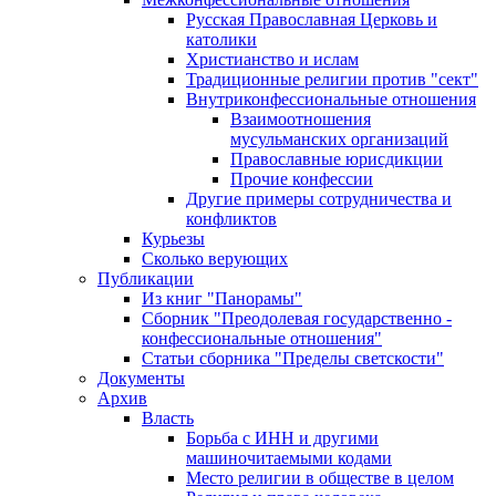
Русская Православная Церковь и
католики
Христианство и ислам
Традиционные религии против "сект"
Внутриконфессиональные отношения
Взаимоотношения
мусульманских организаций
Православные юрисдикции
Прочие конфессии
Другие примеры сотрудничества и
конфликтов
Курьезы
Сколько верующих
Публикации
Из книг "Панорамы"
Сборник "Преодолевая государственно -
конфессиональные отношения"
Статьи сборника "Пределы светскости"
Документы
Архив
Власть
Борьба с ИНН и другими
машиночитаемыми кодами
Место религии в обществе в целом