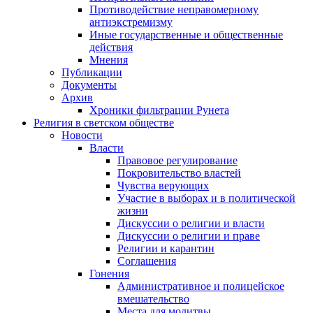
Противодействие неправомерному
антиэкстремизму
Иные государственные и общественные
действия
Мнения
Публикации
Документы
Архив
Хроники фильтрации Рунета
Религия в светском обществе
Новости
Власти
Правовое регулирование
Покровительство властей
Чувства верующих
Участие в выборах и в политической
жизни
Дискуссии о религии и власти
Дискуссии о религии и праве
Религии и карантин
Соглашения
Гонения
Административное и полицейское
вмешательство
Места для молитвы