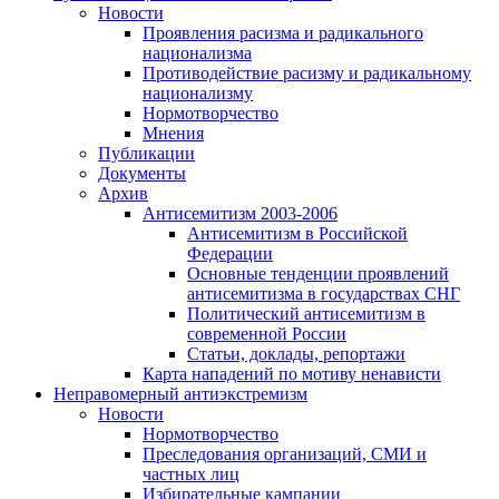
Новости
Проявления расизма и радикального
национализма
Противодействие расизму и радикальному
национализму
Нормотворчество
Мнения
Публикации
Документы
Архив
Антисемитизм 2003-2006
Антисемитизм в Российской
Федерации
Основные тенденции проявлений
антисемитизма в государствах СНГ
Политический антисемитизм в
современной России
Статьи, доклады, репортажи
Карта нападений по мотиву ненависти
Неправомерный антиэкстремизм
Новости
Нормотворчество
Преследования организаций, СМИ и
частных лиц
Избирательные кампании