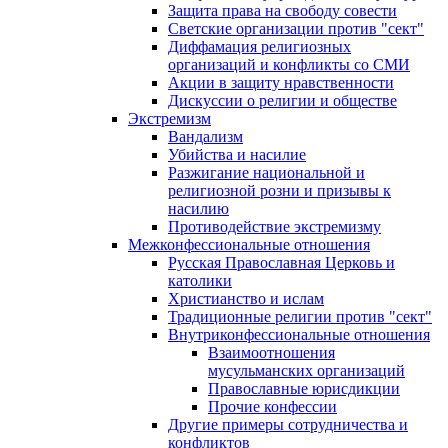
Защита права на свободу совести
Светские организации против "сект"
Диффамация религиозных
организаций и конфликты со СМИ
Акции в защиту нравственности
Дискуссии о религии и обществе
Экстремизм
Вандализм
Убийства и насилие
Разжигание национальной и
религиозной розни и призывы к
насилию
Противодействие экстремизму
Межконфессиональные отношения
Русская Православная Церковь и
католики
Христианство и ислам
Традиционные религии против "сект"
Внутриконфессиональные отношения
Взаимоотношения
мусульманских организаций
Православные юрисдикции
Прочие конфессии
Другие примеры сотрудничества и
конфликтов