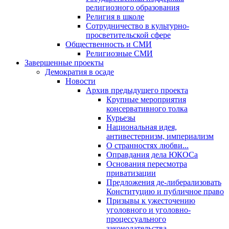
религиозного образования
Религия в школе
Сотрудничество в культурно-
просветительской сфере
Общественность и СМИ
Религиозные СМИ
Завершенные проекты
Демократия в осаде
Новости
Архив предыдущего проекта
Крупные мероприятия
консервативного толка
Курьезы
Национальная идея,
антивестернизм, империализм
О странностях любви...
Оправдания дела ЮКОСа
Основания пересмотра
приватизации
Предложения де-либерализовать
Конституцию и публичное право
Призывы к ужесточению
уголовного и уголовно-
процессуального
законодательства