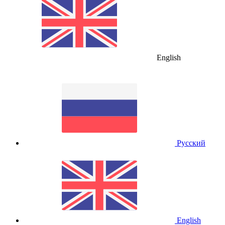
English
Русский
English