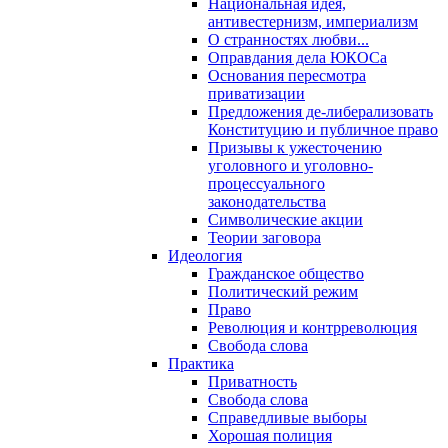
Национальная идея,
антивестернизм, империализм
О странностях любви...
Оправдания дела ЮКОСа
Основания пересмотра
приватизации
Предложения де-либерализовать
Конституцию и публичное право
Призывы к ужесточению
уголовного и уголовно-
процессуального
законодательства
Символические акции
Теории заговора
Идеология
Гражданское общество
Политический режим
Право
Революция и контрреволюция
Свобода слова
Практика
Приватность
Свобода слова
Справедливые выборы
Хорошая полиция