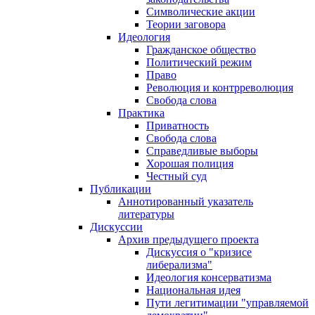
Символические акции
Теории заговора
Идеология
Гражданское общество
Политический режим
Право
Революция и контрреволюция
Свобода слова
Практика
Приватность
Свобода слова
Справедливые выборы
Хорошая полиция
Честный суд
Публикации
Аннотированный указатель
литературы
Дискуссии
Архив предыдущего проекта
Дискуссия о "кризисе
либерализма"
Идеология консерватизма
Национальная идея
Пути легитимации "управляемой