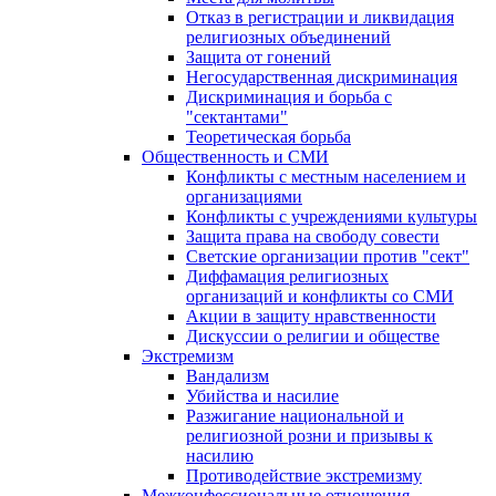
Отказ в регистрации и ликвидация
религиозных объединений
Защита от гонений
Негосударственная дискриминация
Дискриминация и борьба с
"сектантами"
Теоретическая борьба
Общественность и СМИ
Конфликты с местным населением и
организациями
Конфликты с учреждениями культуры
Защита права на свободу совести
Светские организации против "сект"
Диффамация религиозных
организаций и конфликты со СМИ
Акции в защиту нравственности
Дискуссии о религии и обществе
Экстремизм
Вандализм
Убийства и насилие
Разжигание национальной и
религиозной розни и призывы к
насилию
Противодействие экстремизму
Межконфессиональные отношения