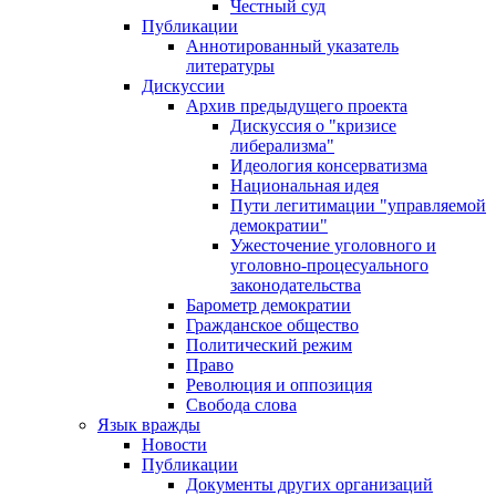
Честный суд
Публикации
Аннотированный указатель
литературы
Дискуссии
Архив предыдущего проекта
Дискуссия о "кризисе
либерализма"
Идеология консерватизма
Национальная идея
Пути легитимации "управляемой
демократии"
Ужесточение уголовного и
уголовно-процесуального
законодательства
Барометр демократии
Гражданское общество
Политический режим
Право
Революция и оппозиция
Свобода слова
Язык вражды
Новости
Публикации
Документы других организаций