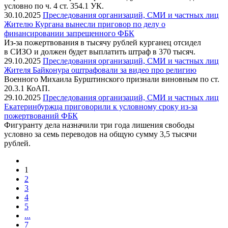
условно по ч. 4 ст. 354.1 УК.
30.10.2025
Преследования организаций, СМИ и частных лиц
Жителю Кургана вынесли приговор по делу о
финансировании запрещенного ФБК
Из-за пожертвования в тысячу рублей курганец отсидел
в СИЗО и должен будет выплатить штраф в 370 тысяч.
29.10.2025
Преследования организаций, СМИ и частных лиц
Жителя Байконура оштрафовали за видео про религию
Военного Михаила Бурштинского признали виновным по ст.
20.3.1 КоАП.
29.10.2025
Преследования организаций, СМИ и частных лиц
Екатеринбуржца приговорили к условному сроку из-за
пожертвований ФБК
Фигуранту дела назначили три года лишения свободы
условно за семь переводов на общую сумму 3,5 тысячи
рублей.
1
2
3
4
5
...
7