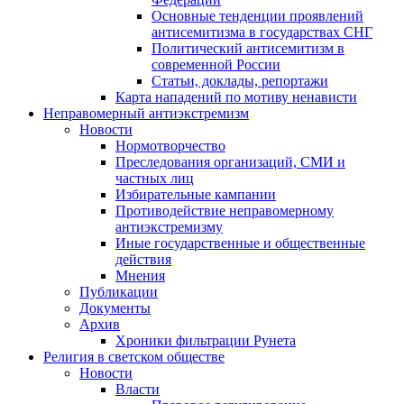
Основные тенденции проявлений
антисемитизма в государствах СНГ
Политический антисемитизм в
современной России
Статьи, доклады, репортажи
Карта нападений по мотиву ненависти
Неправомерный антиэкстремизм
Новости
Нормотворчество
Преследования организаций, СМИ и
частных лиц
Избирательные кампании
Противодействие неправомерному
антиэкстремизму
Иные государственные и общественные
действия
Мнения
Публикации
Документы
Архив
Хроники фильтрации Рунета
Религия в светском обществе
Новости
Власти