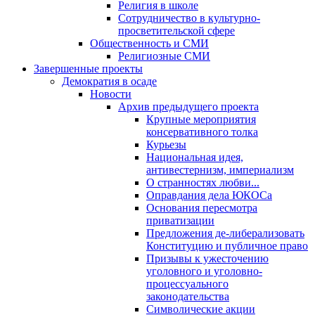
Религия в школе
Сотрудничество в культурно-
просветительской сфере
Общественность и СМИ
Религиозные СМИ
Завершенные проекты
Демократия в осаде
Новости
Архив предыдущего проекта
Крупные мероприятия
консервативного толка
Курьезы
Национальная идея,
антивестернизм, империализм
О странностях любви...
Оправдания дела ЮКОСа
Основания пересмотра
приватизации
Предложения де-либерализовать
Конституцию и публичное право
Призывы к ужесточению
уголовного и уголовно-
процессуального
законодательства
Символические акции