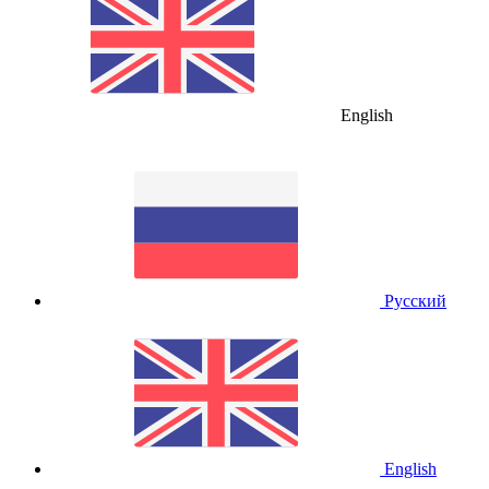
English
Русский
English