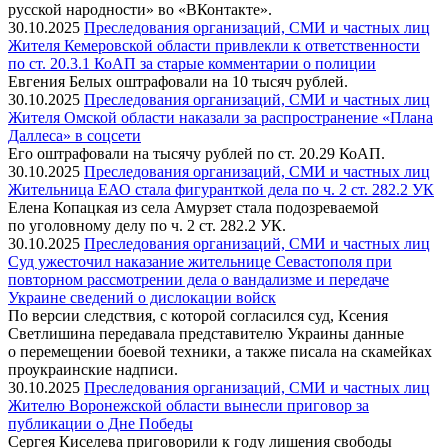
русской народности» во «ВКонтакте».
30.10.2025
Преследования организаций, СМИ и частных лиц
Жителя Кемеровской области привлекли к ответственности
по ст. 20.3.1 КоАП за старые комментарии о полиции
Евгения Белых оштрафовали на 10 тысяч рублей.
30.10.2025
Преследования организаций, СМИ и частных лиц
Жителя Омской области наказали за распространение «Плана
Даллеса» в соцсети
Его оштрафовали на тысячу рублей по ст. 20.29 КоАП.
30.10.2025
Преследования организаций, СМИ и частных лиц
Жительница ЕАО стала фигуранткой дела по ч. 2 ст. 282.2 УК
Елена Копацкая из села Амурзет стала подозреваемой
по уголовному делу по ч. 2 ст. 282.2 УК.
30.10.2025
Преследования организаций, СМИ и частных лиц
Суд ужесточил наказание жительнице Севастополя при
повторном рассмотрении дела о вандализме и передаче
Украине сведений о дислокации войск
По версии следствия, с которой согласился суд, Ксения
Светлишина передавала представителю Украины данные
о перемещении боевой техники, а также писала на скамейках
проукраинские надписи.
30.10.2025
Преследования организаций, СМИ и частных лиц
Жителю Воронежской области вынесли приговор за
публикации о Дне Победы
Сергея Киселева приговорили к году лишения свободы