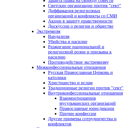
Защита права на свободу совести
Светские организации против "сект"
Диффамация религиозных
организаций и конфликты со СМИ
Акции в защиту нравственности
Дискуссии о религии и обществе
Экстремизм
Вандализм
Убийства и насилие
Разжигание национальной и
религиозной розни и призывы к
насилию
Противодействие экстремизму
Межконфессиональные отношения
Русская Православная Церковь и
католики
Христианство и ислам
Традиционные религии против "сект"
Внутриконфессиональные отношения
Взаимоотношения
мусульманских организаций
Православные юрисдикции
Прочие конфессии
Другие примеры сотрудничества и
конфликтов