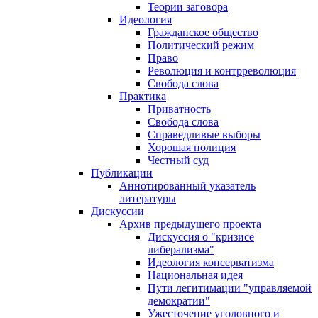
Теории заговора
Идеология
Гражданское общество
Политический режим
Право
Революция и контрреволюция
Свобода слова
Практика
Приватность
Свобода слова
Справедливые выборы
Хорошая полиция
Честный суд
Публикации
Аннотированный указатель
литературы
Дискуссии
Архив предыдущего проекта
Дискуссия о "кризисе
либерализма"
Идеология консерватизма
Национальная идея
Пути легитимации "управляемой
демократии"
Ужесточение уголовного и