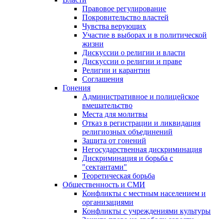
Правовое регулирование
Покровительство властей
Чувства верующих
Участие в выборах и в политической
жизни
Дискуссии о религии и власти
Дискуссии о религии и праве
Религии и карантин
Соглашения
Гонения
Административное и полицейское
вмешательство
Места для молитвы
Отказ в регистрации и ликвидация
религиозных объединений
Защита от гонений
Негосударственная дискриминация
Дискриминация и борьба с
"сектантами"
Теоретическая борьба
Общественность и СМИ
Конфликты с местным населением и
организациями
Конфликты с учреждениями культуры