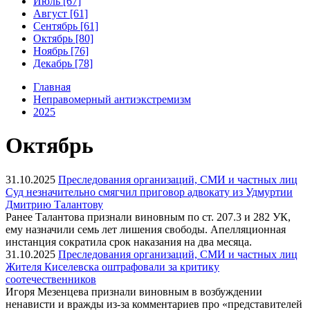
Июль [67]
Август [61]
Сентябрь [61]
Октябрь [80]
Ноябрь [76]
Декабрь [78]
Главная
Неправомерный антиэкстремизм
2025
Октябрь
31.10.2025
Преследования организаций, СМИ и частных лиц
Суд незначительно смягчил приговор адвокату из Удмуртии
Дмитрию Талантову
Ранее Талантова признали виновным по ст. 207.3 и 282 УК,
ему назначили семь лет лишения свободы. Апелляционная
инстанция сократила срок наказания на два месяца.
31.10.2025
Преследования организаций, СМИ и частных лиц
Жителя Киселевска оштрафовали за критику
соотечественников
Игоря Мезенцева признали виновным в возбуждении
ненависти и вражды из-за комментариев про «представителей