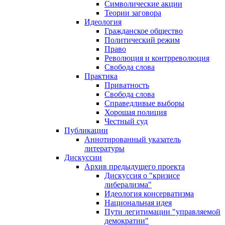
Символические акции
Теории заговора
Идеология
Гражданское общество
Политический режим
Право
Революция и контрреволюция
Свобода слова
Практика
Приватность
Свобода слова
Справедливые выборы
Хорошая полиция
Честный суд
Публикации
Аннотированный указатель
литературы
Дискуссии
Архив предыдущего проекта
Дискуссия о "кризисе
либерализма"
Идеология консерватизма
Национальная идея
Пути легитимации "управляемой
демократии"