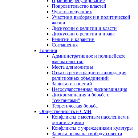
Правовое регулирование
Покровительство властей
Чувства верующих
Участие в выборах и в политической
жизни
Дискуссии о религии и власти
Дискуссии о религии и праве
Религии и карантин
Соглашения
Гонения
Административное и полицейское
вмешательство
Места для молитвы
Отказ в регистрации и ликвидация
религиозных объединений
Защита от гонений
Негосударственная дискриминация
Дискриминация и борьба с
"сектантами"
Теоретическая борьба
Общественность и СМИ
Конфликты с местным населением и
организациями
Конфликты с учреждениями культуры
Защита права на свободу совести