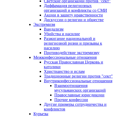
Светские организации против "сект"
Диффамация религиозных
организаций и конфликты со СМИ
Акции в защиту нравственности
Дискуссии о религии и обществе
Экстремизм
Вандализм
Убийства и насилие
Разжигание национальной и
религиозной розни и призывы к
насилию
Противодействие экстремизму
Межконфессиональные отношения
Русская Православная Церковь и
католики
Христианство и ислам
Традиционные религии против "сект"
Внутриконфессиональные отношения
Взаимоотношения
мусульманских организаций
Православные юрисдикции
Прочие конфессии
Другие примеры сотрудничества и
конфликтов
Курьезы