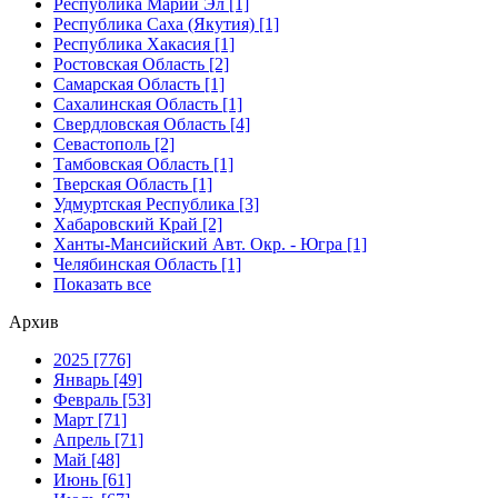
Республика Марий Эл [1]
Республика Саха (Якутия) [1]
Республика Хакасия [1]
Ростовская Область [2]
Самарская Область [1]
Сахалинская Область [1]
Свердловская Область [4]
Севастополь [2]
Тамбовская Область [1]
Тверская Область [1]
Удмуртская Республика [3]
Хабаровский Край [2]
Ханты-Мансийский Авт. Окр. - Югра [1]
Челябинская Область [1]
Показать все
Архив
2025 [776]
Январь [49]
Февраль [53]
Март [71]
Апрель [71]
Май [48]
Июнь [61]