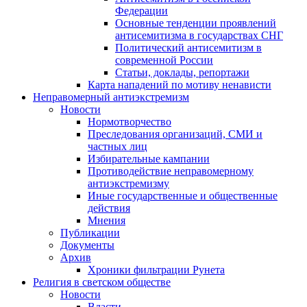
Федерации
Основные тенденции проявлений
антисемитизма в государствах СНГ
Политический антисемитизм в
современной России
Статьи, доклады, репортажи
Карта нападений по мотиву ненависти
Неправомерный антиэкстремизм
Новости
Нормотворчество
Преследования организаций, СМИ и
частных лиц
Избирательные кампании
Противодействие неправомерному
антиэкстремизму
Иные государственные и общественные
действия
Мнения
Публикации
Документы
Архив
Хроники фильтрации Рунета
Религия в светском обществе
Новости
Власти