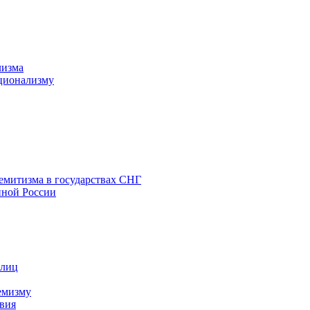
лизма
ционализму
емитизма в государствах СНГ
нной России
 лиц
емизму
вия