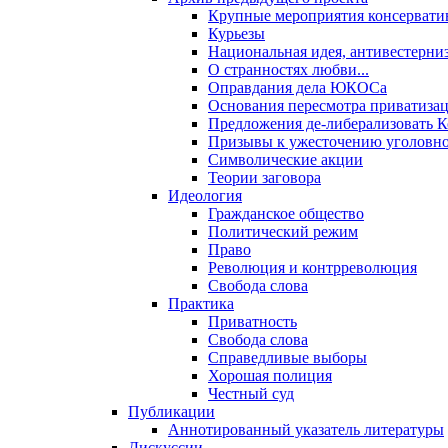
Крупные мероприятия консервати
Курьезы
Национальная идея, антивестерни
О странностях любви...
Оправдания дела ЮКОСа
Основания пересмотра приватиза
Предложения де-либерализовать 
Призывы к ужесточению уголовног
Символические акции
Теории заговора
Идеология
Гражданское общество
Политический режим
Право
Революция и контрреволюция
Свобода слова
Практика
Приватность
Свобода слова
Справедливые выборы
Хорошая полиция
Честный суд
Публикации
Аннотированный указатель литературы
Дискуссии