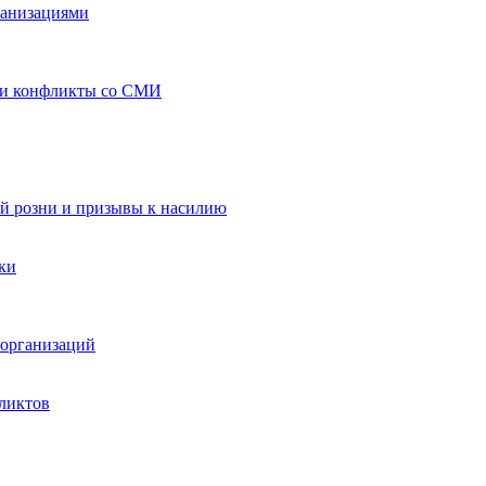
ганизациями
 и конфликты со СМИ
й розни и призывы к насилию
ки
организаций
ликтов