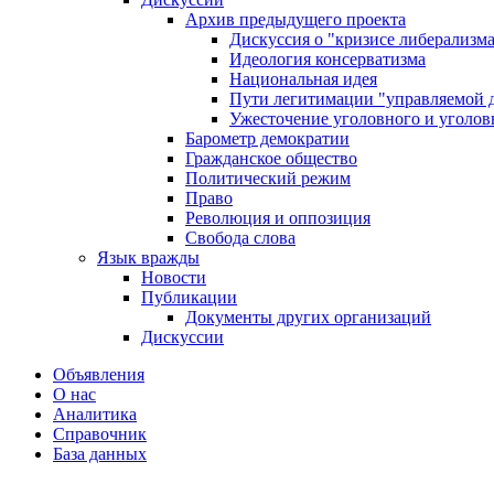
Архив предыдущего проекта
Дискуссия о "кризисе либерализм
Идеология консерватизма
Национальная идея
Пути легитимации "управляемой 
Ужесточение уголовного и уголов
Барометр демократии
Гражданское общество
Политический режим
Право
Революция и оппозиция
Свобода слова
Язык вражды
Новости
Публикации
Документы других организаций
Дискуссии
Объявления
О нас
Аналитика
Справочник
База данных