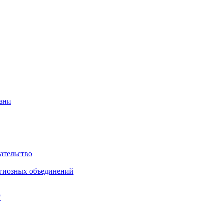
изни
ательство
игиозных объединений
"