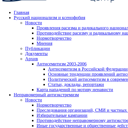
Главная
Русский национализм и ксенофобия
Новости
Проявления расизма и радикального национа
Противодействие расизму и радикальному на
Нормотворчество
Мнения
Публикации
Документы
Архив
Антисемитизм 2003-2006
Антисемитизм в Российской Федерации
Основные тенденции проявлений антис
Политический антисемитизм в совреме
Статьи, доклады, репортажи
Карта нападений по мотиву ненависти
Неправомерный антиэкстремизм
Новости
Нормотворчество
Преследования организаций, СМИ и частных
Избирательные кампании
Противодействие неправомерному антиэкстр
Иные государственные и общественные дейст