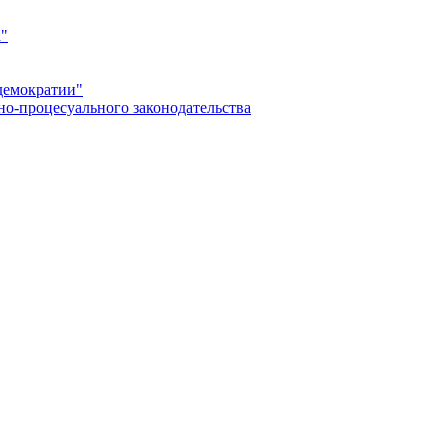
а"
демократии"
но-процесуального законодательства