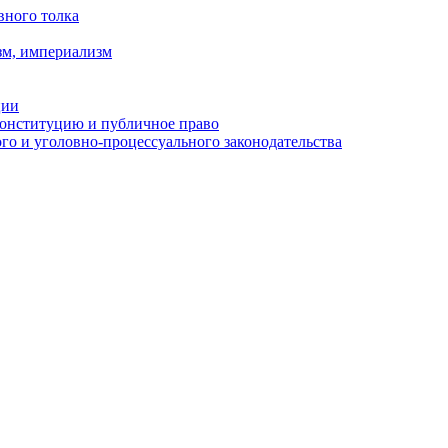
вного толка
зм, империализм
ции
Конституцию и публичное право
о и уголовно-процессуального законодательства