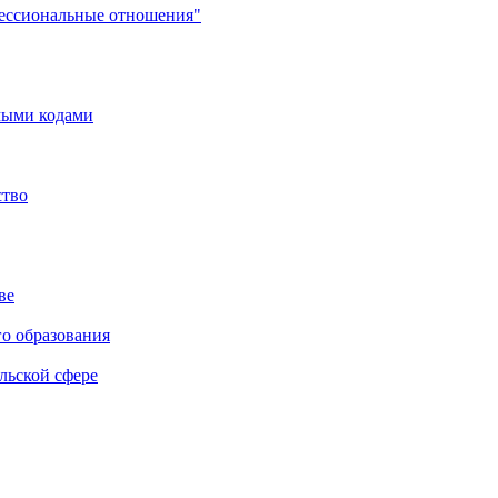
фессиональные отношения"
мыми кодами
ство
ве
го образования
льской сфере