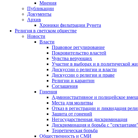
Мнения
Публикации
Документы
Архив
Хроники фильтрации Рунета
Религия в светском обществе
Новости
Власти
Правовое регулирование
Покровительство властей
Чувства верующих
Участие в выборах и в политической ж
Дискуссии о религии и власти
Дискуссии о религии и праве
Религии и карантин
Соглашения
Гонения
Административное и полицейское вмеш
Места для молитвы
Отказ в регистрации и ликвидация рел
Защита от гонений
Негосударственная дискриминация
Дискриминация и борьба с "сектантами
Теоретическая борьба
Общественность и СМИ