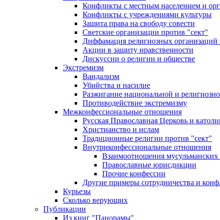
Конфликты с местным населением и ор
Конфликты с учреждениями культуры
Защита права на свободу совести
Светские организации против "сект"
Диффамация религиозных организаций
Акции в защиту нравственности
Дискуссии о религии и обществе
Экстремизм
Вандализм
Убийства и насилие
Разжигание национальной и религиозно
Противодействие экстремизму
Межконфессиональные отношения
Русская Православная Церковь и католи
Христианство и ислам
Традиционные религии против "сект"
Внутриконфессиональные отношения
Взаимоотношения мусульманских 
Православные юрисдикции
Прочие конфессии
Другие примеры сотрудничества и конф
Курьезы
Сколько верующих
Публикации
Из книг "Панорамы"