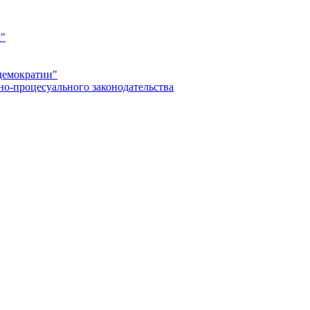
а"
демократии"
но-процесуального законодательства