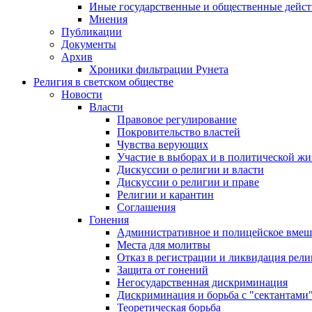
Иные государственные и общественные дейст
Мнения
Публикации
Документы
Архив
Хроники фильтрации Рунета
Религия в светском обществе
Новости
Власти
Правовое регулирование
Покровительство властей
Чувства верующих
Участие в выборах и в политической ж
Дискуссии о религии и власти
Дискуссии о религии и праве
Религии и карантин
Соглашения
Гонения
Административное и полицейское вмеш
Места для молитвы
Отказ в регистрации и ликвидация рел
Защита от гонений
Негосударственная дискриминация
Дискриминация и борьба с "сектантами
Теоретическая борьба