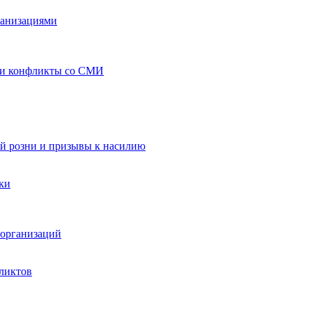
ганизациями
 и конфликты со СМИ
й розни и призывы к насилию
ки
организаций
ликтов