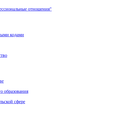
фессиональные отношения"
мыми кодами
ство
ве
го образования
льской сфере