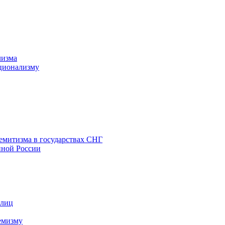
лизма
ционализму
емитизма в государствах СНГ
нной России
 лиц
емизму