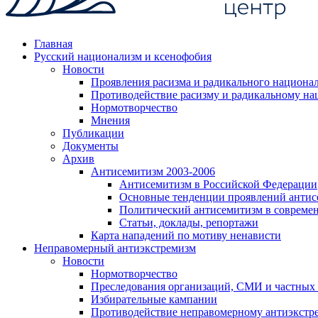
Главная
Русский национализм и ксенофобия
Новости
Проявления расизма и радикального национа
Противодействие расизму и радикальному на
Нормотворчество
Мнения
Публикации
Документы
Архив
Антисемитизм 2003-2006
Антисемитизм в Российской Федерации
Основные тенденции проявлений антис
Политический антисемитизм в совреме
Статьи, доклады, репортажи
Карта нападений по мотиву ненависти
Неправомерный антиэкстремизм
Новости
Нормотворчество
Преследования организаций, СМИ и частных
Избирательные кампании
Противодействие неправомерному антиэкстр