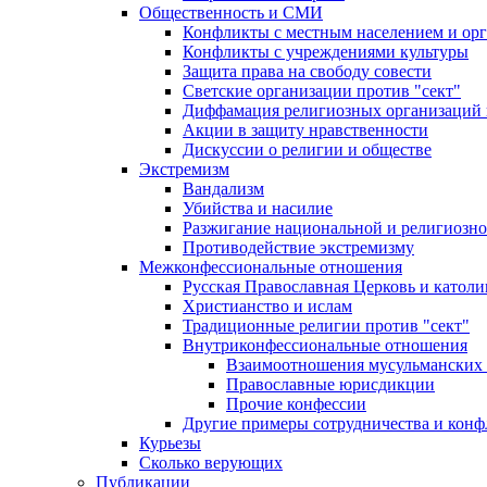
Общественность и СМИ
Конфликты с местным населением и ор
Конфликты с учреждениями культуры
Защита права на свободу совести
Светские организации против "сект"
Диффамация религиозных организаций
Акции в защиту нравственности
Дискуссии о религии и обществе
Экстремизм
Вандализм
Убийства и насилие
Разжигание национальной и религиозно
Противодействие экстремизму
Межконфессиональные отношения
Русская Православная Церковь и католи
Христианство и ислам
Традиционные религии против "сект"
Внутриконфессиональные отношения
Взаимоотношения мусульманских 
Православные юрисдикции
Прочие конфессии
Другие примеры сотрудничества и конф
Курьезы
Сколько верующих
Публикации