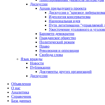
Дискуссии
Архив предыдущего проекта
Дискуссия о "кризисе либерализм
Идеология консерватизма
Национальная идея
Пути легитимации "управляемой 
Ужесточение уголовного и уголов
Барометр демократии
Гражданское общество
Политический режим
Право
Революция и оппозиция
Свобода слова
Язык вражды
Новости
Публикации
Документы других организаций
Дискуссии
Объявления
О нас
Аналитика
Справочник
База данных