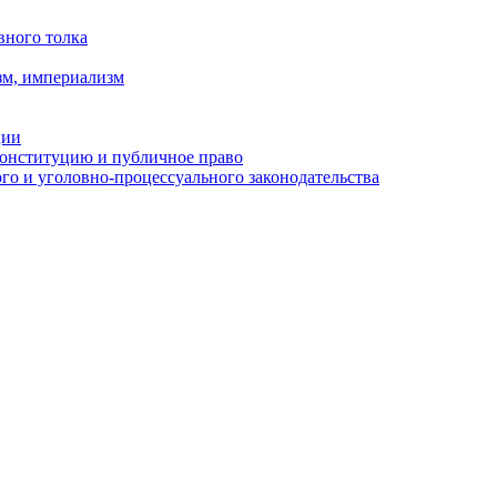
вного толка
зм, империализм
ции
Конституцию и публичное право
о и уголовно-процессуального законодательства