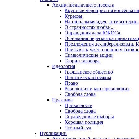
Архив предыдущего проекта
Крупные мероприятия консервати
Курьезы
Национальная идея, антивестерни
О странностях любви...
Оправдания дела ЮКОСа
Основания пересмотра приватиза
Предложения де-либерализовать 
Призывы к ужесточению уголовног
Символические акции
Теории заговора
Идеология
Гражданское общество
Политический режим
Право
Революция и контрреволюция
Свобода слова
Практика
Приватность
Свобода слова
Справедливые выборы
Хорошая полиция
Честный суд
Публикации
Аннотированный указатель литературы