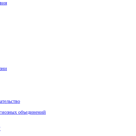
вия
изни
ательство
игиозных объединений
"