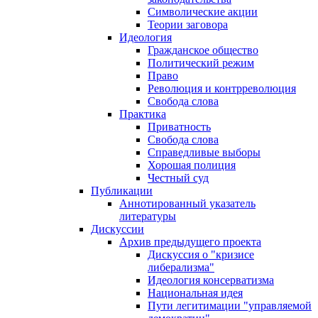
Символические акции
Теории заговора
Идеология
Гражданское общество
Политический режим
Право
Революция и контрреволюция
Свобода слова
Практика
Приватность
Свобода слова
Справедливые выборы
Хорошая полиция
Честный суд
Публикации
Аннотированный указатель
литературы
Дискуссии
Архив предыдущего проекта
Дискуссия о "кризисе
либерализма"
Идеология консерватизма
Национальная идея
Пути легитимации "управляемой