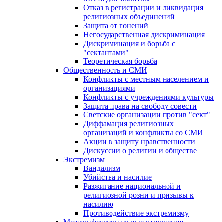
Отказ в регистрации и ликвидация
религиозных объединений
Защита от гонений
Негосударственная дискриминация
Дискриминация и борьба с
"сектантами"
Теоретическая борьба
Общественность и СМИ
Конфликты с местным населением и
организациями
Конфликты с учреждениями культуры
Защита права на свободу совести
Светские организации против "сект"
Диффамация религиозных
организаций и конфликты со СМИ
Акции в защиту нравственности
Дискуссии о религии и обществе
Экстремизм
Вандализм
Убийства и насилие
Разжигание национальной и
религиозной розни и призывы к
насилию
Противодействие экстремизму
Межконфессиональные отношения