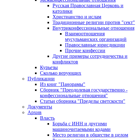
Русская Православная Церковь и
католики
Христианство и ислам
Традиционные религии против "сект"
Внутриконфессиональные отношения
Взаимоотношения
мусульманских организаций
Православные юрисдикции
Прочие конфессии
Другие примеры сотрудничества и
конфликтов
Курьезы
Сколько верующих
Публикации
Из книг "Панорамы"
Сборник "Преодолевая государственно -
конфессиональные отношения"
Статьи сборника "Пределы светскости"
Документы
Архив
Власть
Борьба с ИНН и другими
машиночитаемыми кодами
Место религии в обществе в целом