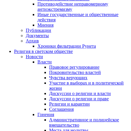
Противодействие неправомерному
антиэкстремизму
Иные государственные и общественные
действия
Мнения
Публикации
Документы
Архив
Хроники фильтрации Рунета
Религия в светском обществе
Новости
Власти
Правовое регулирование
Покровительство властей
Чувства верующих
Участие в выборах и в политической
жизни
Дискуссии о религии и власти
Дискуссии о религии и праве
Религии и карантин
Соглашения
Гонения
Административное и полицейское
вмешательство
Места для молитвы