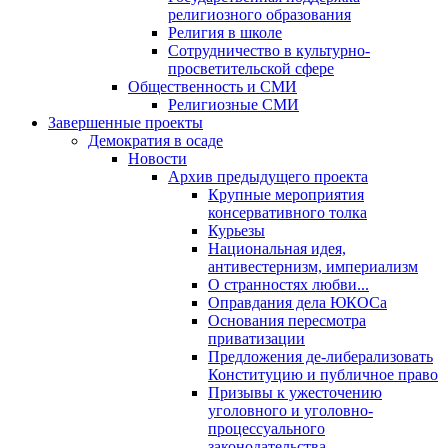
религиозного образования
Религия в школе
Сотрудничество в культурно-
просветительской сфере
Общественность и СМИ
Религиозные СМИ
Завершенные проекты
Демократия в осаде
Новости
Архив предыдущего проекта
Крупные мероприятия
консервативного толка
Курьезы
Национальная идея,
антивестернизм, империализм
О странностях любви...
Оправдания дела ЮКОСа
Основания пересмотра
приватизации
Предложения де-либерализовать
Конституцию и публичное право
Призывы к ужесточению
уголовного и уголовно-
процессуального
законодательства