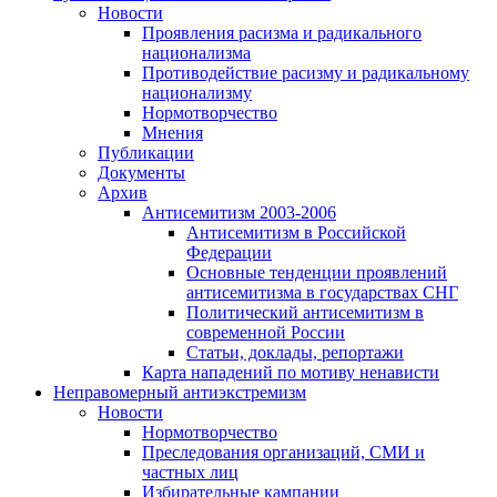
Новости
Проявления расизма и радикального
национализма
Противодействие расизму и радикальному
национализму
Нормотворчество
Мнения
Публикации
Документы
Архив
Антисемитизм 2003-2006
Антисемитизм в Российской
Федерации
Основные тенденции проявлений
антисемитизма в государствах СНГ
Политический антисемитизм в
современной России
Статьи, доклады, репортажи
Карта нападений по мотиву ненависти
Неправомерный антиэкстремизм
Новости
Нормотворчество
Преследования организаций, СМИ и
частных лиц
Избирательные кампании