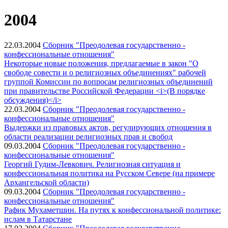
2004
22.03.2004
Сборник "Преодолевая государственно -
конфессиональные отношения"
Некоторые новые положения, предлагаемые в закон "О
свободе совести и о религиозных объединениях" рабочей
группой Комиссии по вопросам религиозных объединений
при правительстве Российской Федерации <i>(В порядке
обсуждения)</i>
22.03.2004
Сборник "Преодолевая государственно -
конфессиональные отношения"
Выдержки из правовых актов, регулирующих отношения в
области реализации религиозных прав и свобод
09.03.2004
Сборник "Преодолевая государственно -
конфессиональные отношения"
Георгий Гудим-Левкович. Религиозная ситуация и
конфессиональная политика на Русском Севере (на примере
Архангельской области)
09.03.2004
Сборник "Преодолевая государственно -
конфессиональные отношения"
Рафик Мухаметшин. На путях к конфессиональной политике:
ислам в Татарстане