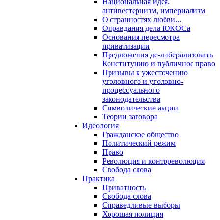
Национальная идея,
антивестернизм, империализм
О странностях любви...
Оправдания дела ЮКОСа
Основания пересмотра
приватизации
Предложения де-либерализовать
Конституцию и публичное право
Призывы к ужесточению
уголовного и уголовно-
процессуального
законодательства
Символические акции
Теории заговора
Идеология
Гражданское общество
Политический режим
Право
Революция и контрреволюция
Свобода слова
Практика
Приватность
Свобода слова
Справедливые выборы
Хорошая полиция