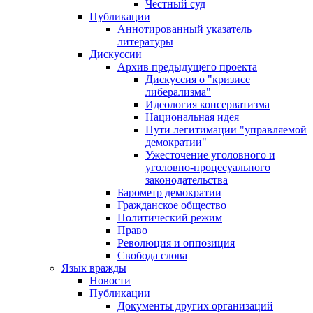
Честный суд
Публикации
Аннотированный указатель
литературы
Дискуссии
Архив предыдущего проекта
Дискуссия о "кризисе
либерализма"
Идеология консерватизма
Национальная идея
Пути легитимации "управляемой
демократии"
Ужесточение уголовного и
уголовно-процесуального
законодательства
Барометр демократии
Гражданское общество
Политический режим
Право
Революция и оппозиция
Свобода слова
Язык вражды
Новости
Публикации
Документы других организаций