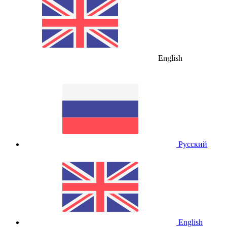
English
Русский
English