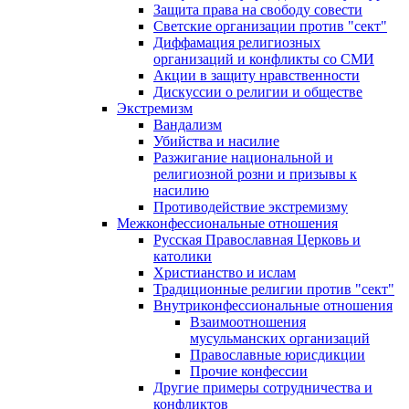
Защита права на свободу совести
Светские организации против "сект"
Диффамация религиозных
организаций и конфликты со СМИ
Акции в защиту нравственности
Дискуссии о религии и обществе
Экстремизм
Вандализм
Убийства и насилие
Разжигание национальной и
религиозной розни и призывы к
насилию
Противодействие экстремизму
Межконфессиональные отношения
Русская Православная Церковь и
католики
Христианство и ислам
Традиционные религии против "сект"
Внутриконфессиональные отношения
Взаимоотношения
мусульманских организаций
Православные юрисдикции
Прочие конфессии
Другие примеры сотрудничества и
конфликтов