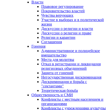
Власти
Правовое регулирование
Покровительство властей
Чувства верующих
Участие в выборах и в политической
жизни
Дискуссии о религии и власти
Дискуссии о религии и праве
Религии и карантин
Соглашения
Гонения
Административное и полицейское
вмешательство
Места для молитвы
Отказ в регистрации и ликвидация
религиозных объединений
Защита от гонений
Негосударственная дискриминация
Дискриминация и борьба с
"сектантами"
Теоретическая борьба
Общественность и СМИ
Конфликты с местным населением и
организациями
Конфликты с учреждениями культуры