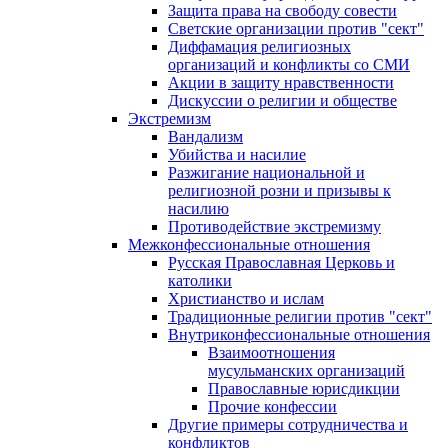
Защита права на свободу совести
Светские организации против "сект"
Диффамация религиозных
организаций и конфликты со СМИ
Акции в защиту нравственности
Дискуссии о религии и обществе
Экстремизм
Вандализм
Убийства и насилие
Разжигание национальной и
религиозной розни и призывы к
насилию
Противодействие экстремизму
Межконфессиональные отношения
Русская Православная Церковь и
католики
Христианство и ислам
Традиционные религии против "сект"
Внутриконфессиональные отношения
Взаимоотношения
мусульманских организаций
Православные юрисдикции
Прочие конфессии
Другие примеры сотрудничества и
конфликтов