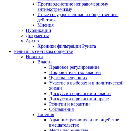
Противодействие неправомерному
антиэкстремизму
Иные государственные и общественные
действия
Мнения
Публикации
Документы
Архив
Хроники фильтрации Рунета
Религия в светском обществе
Новости
Власти
Правовое регулирование
Покровительство властей
Чувства верующих
Участие в выборах и в политической
жизни
Дискуссии о религии и власти
Дискуссии о религии и праве
Религии и карантин
Соглашения
Гонения
Административное и полицейское
вмешательство
Места для молитвы