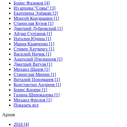
Борис Фаликов [4]
Из архива "Совы" [3]
Екатерина Элбакян [2]
Моисей Кондрашин [1]
Станислав Кулов [1]
Дмитрий Дубровский [1]
Айдар Султанов [1]
Наталия Юдина [1]
Мария Кравченко [1]
Стивен Хатчингс [1]
Василий Ничик [1]
Анатолий Пчелинцев [1]
Дмитрий Ватуля [1]
Михаил Шахов [1]
Станислав Минин [1]
Виталий Пономарев [1]
Константин Андреев [1]
Борис Кнорре [1]
Галина Широкалова [1]
Михаил Фролов [1]
Показать все
Архив
2016 [4]