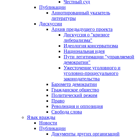
Честный суд
Публикации
Аннотированный указатель
литературы
Дискуссии
Архив предыдущего проекта
Дискуссия о "кризисе
либерализма"
Идеология консерватизма
Национальная идея
Пути легитимации "управляемой
демократии"
Ужесточение уголовного и
уголовно-процесуального
законодательства
Барометр демократии
Гражданское общество
Политический режим
Право
Революция и оппозиция
Свобода слова
Язык вражды
Новости
Публикации
Документы других организаций