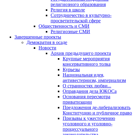
религиозного образования
Религия в школе
Сотрудничество в культурно-
просветительской сфере
Общественность и СМИ
Религиозные СМИ
Завершенные проекты
Демократия в осаде
Новости
Архив предыдущего проекта
Крупные мероприятия
консервативного толка
Курьезы
Национальная идея,
антивестернизм, империализм
О странностях любви...
Оправдания дела ЮКОСа
Основания пересмотра
приватизации
Предложения де-либерализовать
Конституцию и публичное право
Призывы к ужесточению
уголовного и уголовно-
процессуального
законодательства