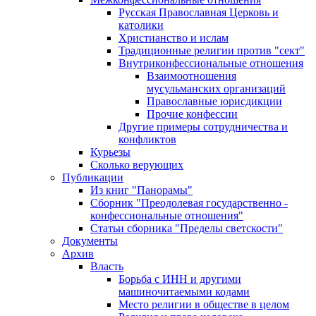
Русская Православная Церковь и
католики
Христианство и ислам
Традиционные религии против "сект"
Внутриконфессиональные отношения
Взаимоотношения
мусульманских организаций
Православные юрисдикции
Прочие конфессии
Другие примеры сотрудничества и
конфликтов
Курьезы
Сколько верующих
Публикации
Из книг "Панорамы"
Сборник "Преодолевая государственно -
конфессиональные отношения"
Статьи сборника "Пределы светскости"
Документы
Архив
Власть
Борьба с ИНН и другими
машиночитаемыми кодами
Место религии в обществе в целом