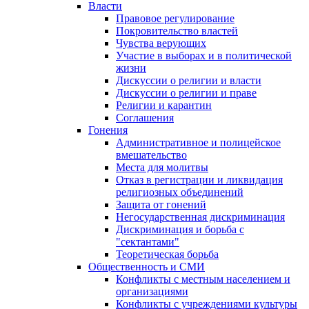
Власти
Правовое регулирование
Покровительство властей
Чувства верующих
Участие в выборах и в политической
жизни
Дискуссии о религии и власти
Дискуссии о религии и праве
Религии и карантин
Соглашения
Гонения
Административное и полицейское
вмешательство
Места для молитвы
Отказ в регистрации и ликвидация
религиозных объединений
Защита от гонений
Негосударственная дискриминация
Дискриминация и борьба с
"сектантами"
Теоретическая борьба
Общественность и СМИ
Конфликты с местным населением и
организациями
Конфликты с учреждениями культуры