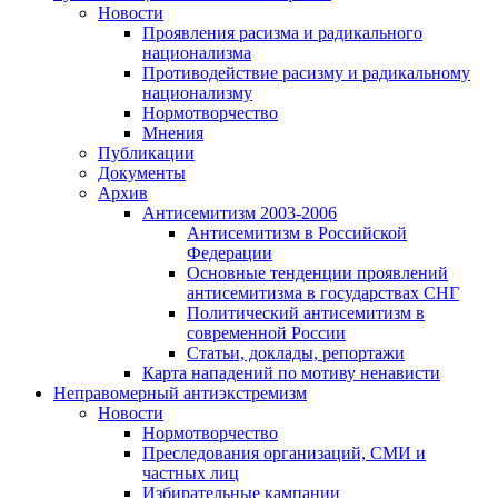
Новости
Проявления расизма и радикального
национализма
Противодействие расизму и радикальному
национализму
Нормотворчество
Мнения
Публикации
Документы
Архив
Антисемитизм 2003-2006
Антисемитизм в Российской
Федерации
Основные тенденции проявлений
антисемитизма в государствах СНГ
Политический антисемитизм в
современной России
Статьи, доклады, репортажи
Карта нападений по мотиву ненависти
Неправомерный антиэкстремизм
Новости
Нормотворчество
Преследования организаций, СМИ и
частных лиц
Избирательные кампании