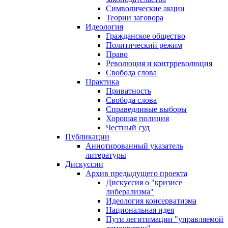
Символические акции
Теории заговора
Идеология
Гражданское общество
Политический режим
Право
Революция и контрреволюция
Свобода слова
Практика
Приватность
Свобода слова
Справедливые выборы
Хорошая полиция
Честный суд
Публикации
Аннотированный указатель
литературы
Дискуссии
Архив предыдущего проекта
Дискуссия о "кризисе
либерализма"
Идеология консерватизма
Национальная идея
Пути легитимации "управляемой