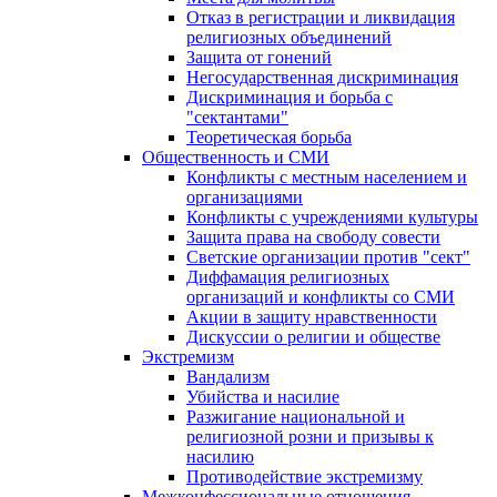
Отказ в регистрации и ликвидация
религиозных объединений
Защита от гонений
Негосударственная дискриминация
Дискриминация и борьба с
"сектантами"
Теоретическая борьба
Общественность и СМИ
Конфликты с местным населением и
организациями
Конфликты с учреждениями культуры
Защита права на свободу совести
Светские организации против "сект"
Диффамация религиозных
организаций и конфликты со СМИ
Акции в защиту нравственности
Дискуссии о религии и обществе
Экстремизм
Вандализм
Убийства и насилие
Разжигание национальной и
религиозной розни и призывы к
насилию
Противодействие экстремизму
Межконфессиональные отношения