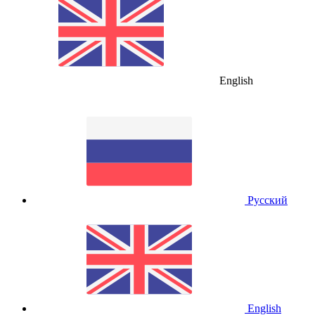
English
Русский
English