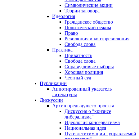
Символические акции
Теории заговора
Идеология
Гражданское общество
Политический режим
Право
Революция и контрреволюция
Свобода слова
Практика
Приватность
Свобода слова
Справедливые выборы
Хорошая полиция
Честный суд
Публикации
Аннотированный указатель
литературы
Дискуссии
Архив предыдущего проекта
Дискуссия о "кризисе
либерализма"
Идеология консерватизма
Национальная идея
Пути легитимации "управляемой