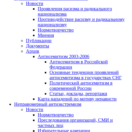
Новости
Проявления расизма и радикального
национализма
Противодействие расизму и радикальному
национализму
Нормотворчество
Мнения
Публикации
Документы
Архив
Антисемитизм 2003-2006
Антисемитизм в Российской
Федерации
Основные тенденции проявлений
антисемитизма в государствах СНГ
Политический антисемитизм в
современной России
Статьи, доклады, репортажи
Карта нападений по мотиву ненависти
Неправомерный антиэкстремизм
Новости
Нормотворчество
Преследования организаций, СМИ и
частных лиц
Избирательные кампании