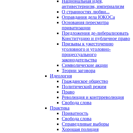
Национальная идея,
антивестернизм, империализм
О странностях любви...
Оправдания дела ЮКОСа
Основания пересмотра
приватизации
Предложения де-либерализовать
Конституцию и публичное право
Призывы к ужесточению
уголовного и уголовно-
процессуального
законодательства
Символические акции
Теории заговора
Идеология
Гражданское общество
Политический режим
Право
Революция и контрреволюция
Свобода слова
Практика
Приватность
Свобода слова
Справедливые выборы
Хорошая полиция