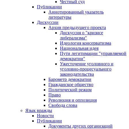
Честный суд
Публикации
Аннотированный указатель
литературы
Дискуссии
Архив предыдущего проекта
Дискуссия о "кризисе
либерализма"
Идеология консерватизма
Национальная идея
Пути легитимации "управляемой
демократии"
Ужесточение уголовного и
уголовно-процесуального
законодательства
Барометр демократии
Гражданское общество
Политический режим
Право
Революция и оппозиция
Свобода слова
Язык вражды
Новости
Публикации
Документы других организаций