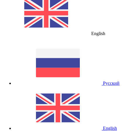
English
Русский
English