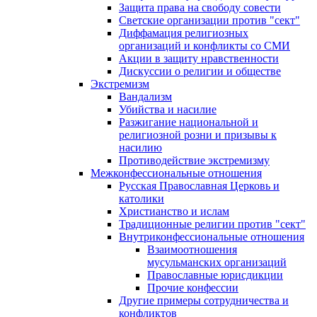
Защита права на свободу совести
Светские организации против "сект"
Диффамация религиозных
организаций и конфликты со СМИ
Акции в защиту нравственности
Дискуссии о религии и обществе
Экстремизм
Вандализм
Убийства и насилие
Разжигание национальной и
религиозной розни и призывы к
насилию
Противодействие экстремизму
Межконфессиональные отношения
Русская Православная Церковь и
католики
Христианство и ислам
Традиционные религии против "сект"
Внутриконфессиональные отношения
Взаимоотношения
мусульманских организаций
Православные юрисдикции
Прочие конфессии
Другие примеры сотрудничества и
конфликтов