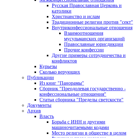
Русская Православная Церковь и
католики
Христианство и ислам
Традиционные религии против "сект"
Внутриконфессиональные отношения
Взаимоотношения
мусульманских организаций
Православные юрисдикции
Прочие конфессии
Другие примеры сотрудничества и
конфликтов
Курьезы
Сколько верующих
Публикации
Из книг "Панорамы"
Сборник "Преодолевая государственно -
конфессиональные отношения"
Статьи сборника "Пределы светскости"
Документы
Архив
Власть
Борьба с ИНН и другими
машиночитаемыми кодами
Место религии в обществе в целом