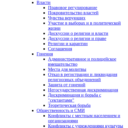
Власти
Правовое регулирование
Покровительство властей
Чувства верующих
Участие в выборах и в политической
жизни
Дискуссии о религии и власти
Дискуссии о религии и праве
Религии и карантин
Соглашения
Гонения
Административное и полицейское
вмешательство
Места для молитвы
Отказ в регистрации и ликвидация
религиозных объединений
Защита от гонений
Негосударственная дискриминация
Дискриминация и борьба с
"сектантами"
Теоретическая борьба
Общественность и СМИ
Конфликты с местным населением и
организациями
Конфликты с учреждениями культуры