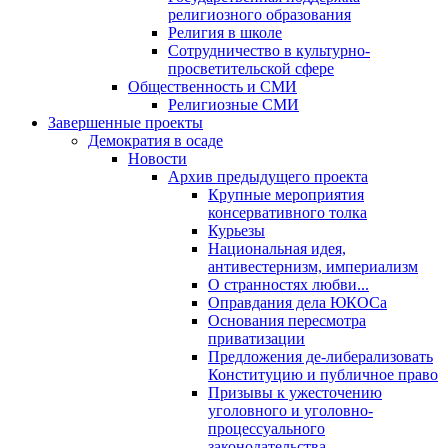
религиозного образования
Религия в школе
Сотрудничество в культурно-
просветительской сфере
Общественность и СМИ
Религиозные СМИ
Завершенные проекты
Демократия в осаде
Новости
Архив предыдущего проекта
Крупные мероприятия
консервативного толка
Курьезы
Национальная идея,
антивестернизм, империализм
О странностях любви...
Оправдания дела ЮКОСа
Основания пересмотра
приватизации
Предложения де-либерализовать
Конституцию и публичное право
Призывы к ужесточению
уголовного и уголовно-
процессуального
законодательства