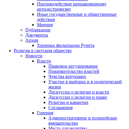
Противодействие неправомерному
антиэкстремизму
Иные государственные и общественные
действия
Мнения
Публикации
Документы
Архив
Хроники фильтрации Рунета
Религия в светском обществе
Новости
Власти
Правовое регулирование
Покровительство властей
Чувства верующих
Участие в выборах и в политической
жизни
Дискуссии о религии и власти
Дискуссии о религии и праве
Религии и карантин
Соглашения
Гонения
Административное и полицейское
вмешательство
Места для молитвы