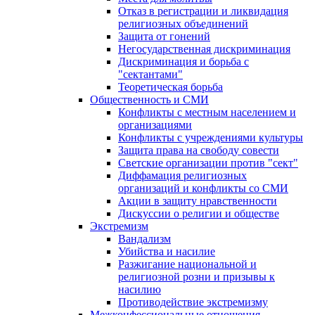
Отказ в регистрации и ликвидация
религиозных объединений
Защита от гонений
Негосударственная дискриминация
Дискриминация и борьба с
"сектантами"
Теоретическая борьба
Общественность и СМИ
Конфликты с местным населением и
организациями
Конфликты с учреждениями культуры
Защита права на свободу совести
Светские организации против "сект"
Диффамация религиозных
организаций и конфликты со СМИ
Акции в защиту нравственности
Дискуссии о религии и обществе
Экстремизм
Вандализм
Убийства и насилие
Разжигание национальной и
религиозной розни и призывы к
насилию
Противодействие экстремизму
Межконфессиональные отношения