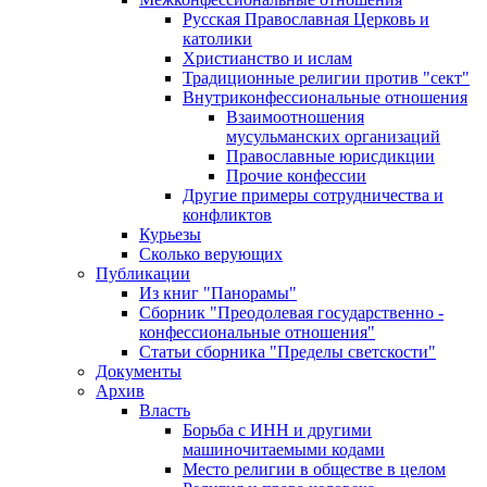
Русская Православная Церковь и
католики
Христианство и ислам
Традиционные религии против "сект"
Внутриконфессиональные отношения
Взаимоотношения
мусульманских организаций
Православные юрисдикции
Прочие конфессии
Другие примеры сотрудничества и
конфликтов
Курьезы
Сколько верующих
Публикации
Из книг "Панорамы"
Сборник "Преодолевая государственно -
конфессиональные отношения"
Статьи сборника "Пределы светскости"
Документы
Архив
Власть
Борьба с ИНН и другими
машиночитаемыми кодами
Место религии в обществе в целом