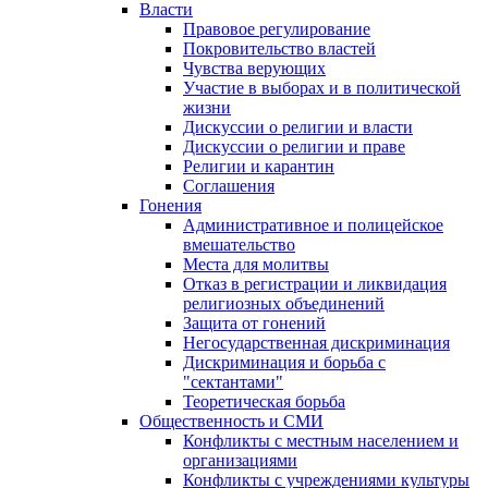
Власти
Правовое регулирование
Покровительство властей
Чувства верующих
Участие в выборах и в политической
жизни
Дискуссии о религии и власти
Дискуссии о религии и праве
Религии и карантин
Соглашения
Гонения
Административное и полицейское
вмешательство
Места для молитвы
Отказ в регистрации и ликвидация
религиозных объединений
Защита от гонений
Негосударственная дискриминация
Дискриминация и борьба с
"сектантами"
Теоретическая борьба
Общественность и СМИ
Конфликты с местным населением и
организациями
Конфликты с учреждениями культуры