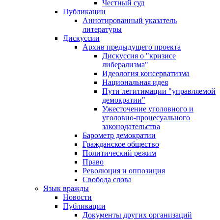
Честный суд
Публикации
Аннотированный указатель
литературы
Дискуссии
Архив предыдущего проекта
Дискуссия о "кризисе
либерализма"
Идеология консерватизма
Национальная идея
Пути легитимации "управляемой
демократии"
Ужесточение уголовного и
уголовно-процесуального
законодательства
Барометр демократии
Гражданское общество
Политический режим
Право
Революция и оппозиция
Свобода слова
Язык вражды
Новости
Публикации
Документы других организаций