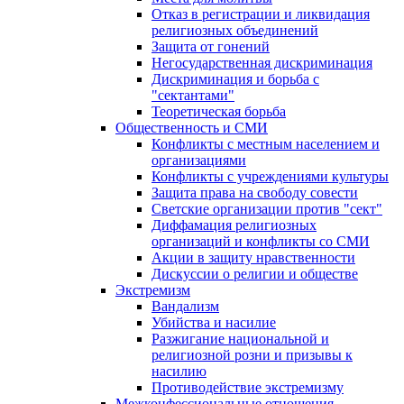
Отказ в регистрации и ликвидация
религиозных объединений
Защита от гонений
Негосударственная дискриминация
Дискриминация и борьба с
"сектантами"
Теоретическая борьба
Общественность и СМИ
Конфликты с местным населением и
организациями
Конфликты с учреждениями культуры
Защита права на свободу совести
Светские организации против "сект"
Диффамация религиозных
организаций и конфликты со СМИ
Акции в защиту нравственности
Дискуссии о религии и обществе
Экстремизм
Вандализм
Убийства и насилие
Разжигание национальной и
религиозной розни и призывы к
насилию
Противодействие экстремизму
Межконфессиональные отношения