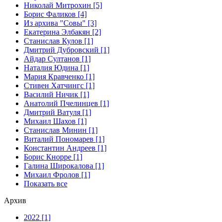
Николай Митрохин [5]
Борис Фаликов [4]
Из архива "Совы" [3]
Екатерина Элбакян [2]
Станислав Кулов [1]
Дмитрий Дубровский [1]
Айдар Султанов [1]
Наталия Юдина [1]
Мария Кравченко [1]
Стивен Хатчингс [1]
Василий Ничик [1]
Анатолий Пчелинцев [1]
Дмитрий Ватуля [1]
Михаил Шахов [1]
Станислав Минин [1]
Виталий Пономарев [1]
Константин Андреев [1]
Борис Кнорре [1]
Галина Широкалова [1]
Михаил Фролов [1]
Показать все
Архив
2022 [1]