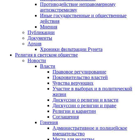
Противодействие неправомерному
антиэкстремизму
Иные государственные и общественные
действия
Мнения
Публикации
Документы
Архив
Хроники фильтрации Рунета
Религия в светском обществе
Новости
Власти
Правовое регулирование
Покровительство властей
Чувства верующих
Участие в выборах и в политической
жизни
Дискуссии о религии и власти
Дискуссии о религии и праве
Религии и карантин
Соглашения
Гонения
Административное и полицейское
вмешательство
Места для молитвы