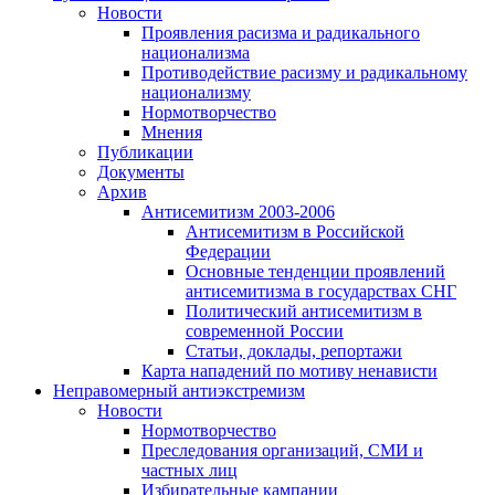
Новости
Проявления расизма и радикального
национализма
Противодействие расизму и радикальному
национализму
Нормотворчество
Мнения
Публикации
Документы
Архив
Антисемитизм 2003-2006
Антисемитизм в Российской
Федерации
Основные тенденции проявлений
антисемитизма в государствах СНГ
Политический антисемитизм в
современной России
Статьи, доклады, репортажи
Карта нападений по мотиву ненависти
Неправомерный антиэкстремизм
Новости
Нормотворчество
Преследования организаций, СМИ и
частных лиц
Избирательные кампании