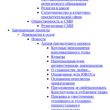
религиозного образования
Религия в школе
Сотрудничество в культурно-
просветительской сфере
Общественность и СМИ
Религиозные СМИ
Завершенные проекты
Демократия в осаде
Новости
Архив предыдущего проекта
Крупные мероприятия
консервативного толка
Курьезы
Национальная идея,
антивестернизм, империализм
О странностях любви...
Оправдания дела ЮКОСа
Основания пересмотра
приватизации
Предложения де-либерализовать
Конституцию и публичное право
Призывы к ужесточению
уголовного и уголовно-
процессуального
законодательства