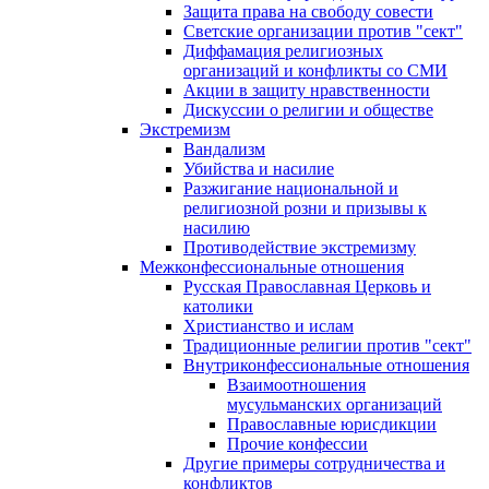
Защита права на свободу совести
Светские организации против "сект"
Диффамация религиозных
организаций и конфликты со СМИ
Акции в защиту нравственности
Дискуссии о религии и обществе
Экстремизм
Вандализм
Убийства и насилие
Разжигание национальной и
религиозной розни и призывы к
насилию
Противодействие экстремизму
Межконфессиональные отношения
Русская Православная Церковь и
католики
Христианство и ислам
Традиционные религии против "сект"
Внутриконфессиональные отношения
Взаимоотношения
мусульманских организаций
Православные юрисдикции
Прочие конфессии
Другие примеры сотрудничества и
конфликтов