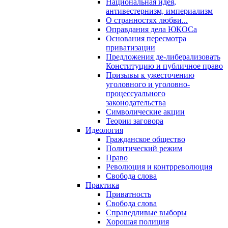
Национальная идея,
антивестернизм, империализм
О странностях любви...
Оправдания дела ЮКОСа
Основания пересмотра
приватизации
Предложения де-либерализовать
Конституцию и публичное право
Призывы к ужесточению
уголовного и уголовно-
процессуального
законодательства
Символические акции
Теории заговора
Идеология
Гражданское общество
Политический режим
Право
Революция и контрреволюция
Свобода слова
Практика
Приватность
Свобода слова
Справедливые выборы
Хорошая полиция