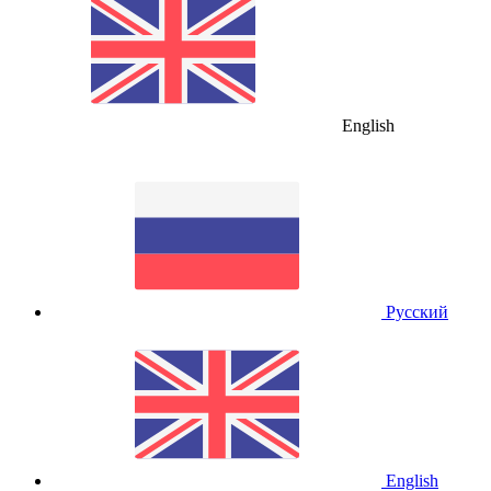
English
Русский
English