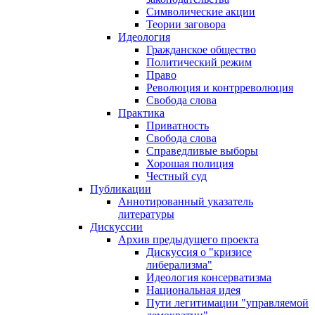
Символические акции
Теории заговора
Идеология
Гражданское общество
Политический режим
Право
Революция и контрреволюция
Свобода слова
Практика
Приватность
Свобода слова
Справедливые выборы
Хорошая полиция
Честный суд
Публикации
Аннотированный указатель
литературы
Дискуссии
Архив предыдущего проекта
Дискуссия о "кризисе
либерализма"
Идеология консерватизма
Национальная идея
Пути легитимации "управляемой